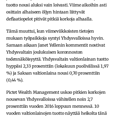
tuotto nousi aluksi vain loivasti. Viime aikoihin asti
osittain alhaiseen öljyn hintaan liittyvät
deflaatiopelot pitivät pitkiä korkoja alhaalla.
Tämä muuttui, kun viimeviikkoisten tietojen
mukaan työpaikkoja syntyi Yhdysvalloissa hyvin.
Samaan aikaan Janet Yellenin kommentit nostivat
Yhdysvaltain joulukuisen koronnoston
todennäköisyyttä. Yhdysvaltain valtionlainan tuotto
hyppäsi 2,33 prosenttiin (lokakuun puolivälissä 1,97
%) ja Saksan valtionlaina nousi 0,70 prosenttiin
(0,44 %).
Pictet Wealth Management uskoo pitkien korkojen
nousevan Yhdysvalloissa vähitellen noin 2,7
prosenttiin vuoden 2016 loppuun mennessä. 10
vuoden valtionlainojen tuotto näyttää heikolta tänä