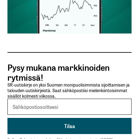
Nimesi tai nimimerkkisi
*
Sähköpostiosoitteesi
*
Tilaa SalkunRakentajan uutiskirje
Pysy mukana markkinoiden
Lähetä kommentti
rytmissä!
SR-uutiskirje on yksi Suomen monipuolisimmista sijoittamisen ja
talouden uutiskirjeistä. Saat sähköpostiisi mielenkiintoisimmat
sisällöt kolmesti viikossa.