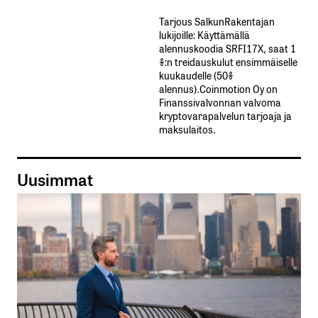
Tarjous SalkunRakentajan
lukijoille: Käyttämällä​ ​
alennuskoodia​ ​SRFI17X,​ ​saat​ ​1
%:n treidauskulut​ ​ensimmäiselle​ ​
kuukaudelle​ ​(50%​ ​
alennus).Coinmotion Oy on
Finanssivalvonnan valvoma
kryptovarapalvelun tarjoaja ja
maksulaitos.
Uusimmat