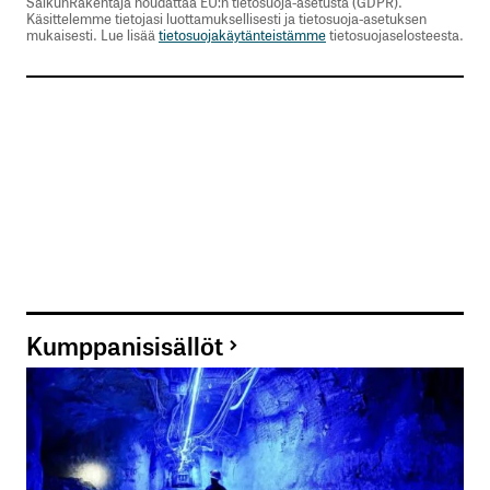
SalkunRakentaja noudattaa EU:n tietosuoja-asetusta (GDPR).
Käsittelemme tietojasi luottamuksellisesti ja tietosuoja-asetuksen
mukaisesti. Lue lisää
tietosuojakäytänteistämme
tietosuojaselosteesta.
Kumppanisisällöt