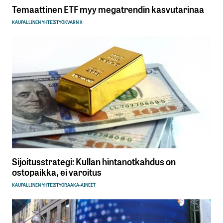
Temaattinen ETF myy megatrendin kasvutarinaa
KAUPALLINEN YHTEISTYÖ
KVARN X
Sijoitusstrategi: Kullan hintanotkahdus on
ostopaikka, ei varoitus
KAUPALLINEN YHTEISTYÖ
RAAKA-AINEET