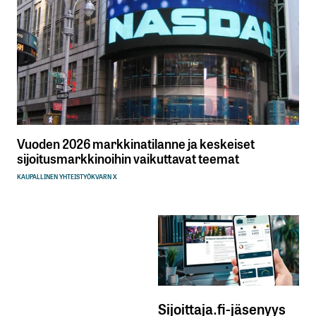
Vuoden 2026 markkinatilanne ja keskeiset
sijoitusmarkkinoihin vaikuttavat teemat
KAUPALLINEN YHTEISTYÖ
KVARN X
Sijoittaja.fi-jäsenyys