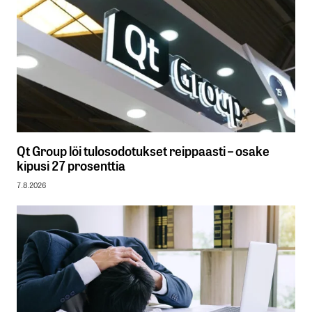
Qt Group löi tulosodotukset reippaasti – osake
kipusi 27 prosenttia
7.8.2026