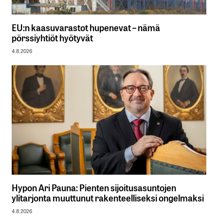
EU:n kaasuvarastot hupenevat – nämä
pörssiyhtiöt hyötyvät
4.8.2026
Hypon Ari Pauna: Pienten sijoitusasuntojen
ylitarjonta muuttunut rakenteelliseksi ongelmaksi
4.8.2026