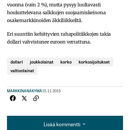
vuonna (vain 2 %), mutta pysyy luultavasti
houkuttelevana salkkujen suojaamiskeinona
osakemarkkinoiden äkkiliikkeiltä.
Eri suuntiin kehittyvien rahapolitiikkojen takia
dollari vahvistunee euroon verrattuna.
dollari
joukkolainat
korko
korkosijoitukset
valtionlainat
MARKKINANÄKYMÄ
15.11.2015
Lisää kommentti