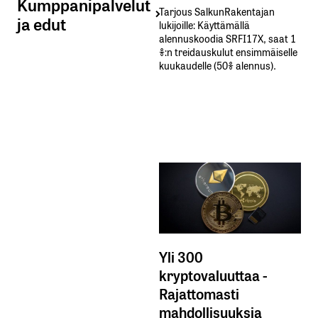
Kumppanipalvelut
Tarjous SalkunRakentajan
ja edut
lukijoille: Käyttämällä​ ​
alennuskoodia​ ​SRFI17X,​ ​saat​ ​1
%:n treidauskulut​ ​ensimmäiselle​ ​
kuukaudelle​ ​(50%​ ​alennus).
Yli 300
kryptovaluuttaa -
Rajattomasti
mahdollisuuksia