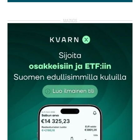
Lisää kommentti
kirjautua
sisään
rekisteröityä
Sähköpostiosoitettasi ei julkaista.
Pakolliset
kentät on merkitty
*
Kommentti
*