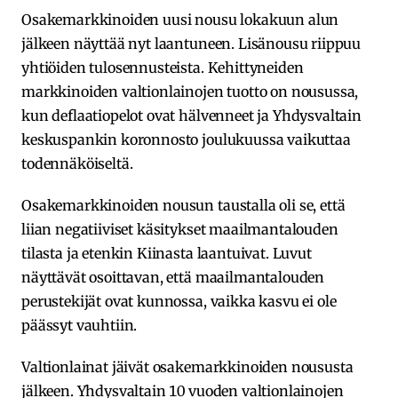
Osakemarkkinoiden uusi nousu lokakuun alun
jälkeen näyttää nyt laantuneen. Lisänousu riippuu
yhtiöiden tulosennusteista. Kehittyneiden
markkinoiden valtionlainojen tuotto on nousussa,
kun deflaatiopelot ovat hälvenneet ja Yhdysvaltain
keskuspankin koronnosto joulukuussa vaikuttaa
todennäköiseltä.
Osakemarkkinoiden nousun taustalla oli se, että
liian negatiiviset käsitykset maailmantalouden
tilasta ja etenkin Kiinasta laantuivat. Luvut
näyttävät osoittavan, että maailmantalouden
perustekijät ovat kunnossa, vaikka kasvu ei ole
päässyt vauhtiin.
Valtionlainat jäivät osakemarkkinoiden noususta
jälkeen. Yhdysvaltain 10 vuoden valtionlainojen