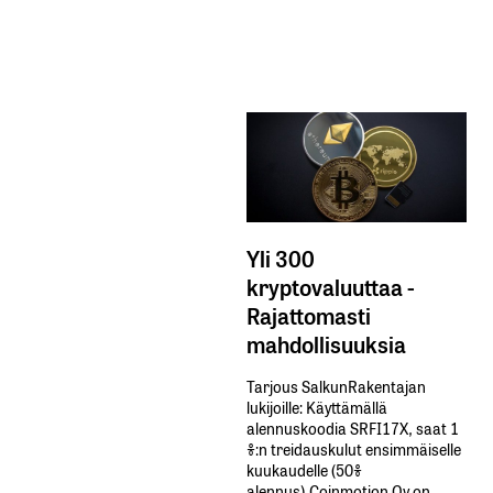
Yli 300
kryptovaluuttaa -
Rajattomasti
mahdollisuuksia
Tarjous SalkunRakentajan
lukijoille: Käyttämällä​ ​
alennuskoodia​ ​SRFI17X,​ ​saat​ ​1
%:n treidauskulut​ ​ensimmäiselle​ ​
kuukaudelle​ ​(50%​ ​
alennus).Coinmotion Oy on