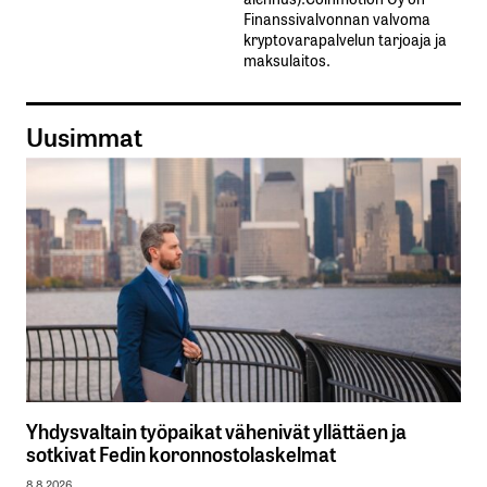
Finanssivalvonnan valvoma
kryptovarapalvelun tarjoaja ja
maksulaitos.
Uusimmat
Yhdysvaltain työpaikat vähenivät yllättäen ja
sotkivat Fedin koronnostolaskelmat
8.8.2026