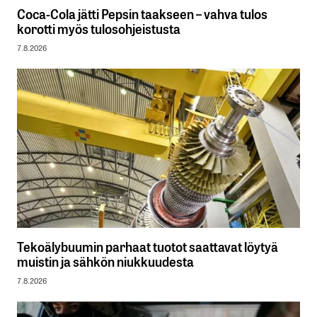
Coca-Cola jätti Pepsin taakseen – vahva tulos
korotti myös tulosohjeistusta
7.8.2026
Tekoälybuumin parhaat tuotot saattavat löytyä
muistin ja sähkön niukkuudesta
7.8.2026