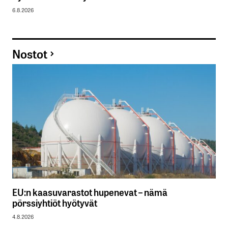
6.8.2026
Nostot
EU:n kaasuvarastot hupenevat – nämä
pörssiyhtiöt hyötyvät
4.8.2026