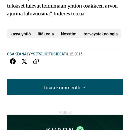
tulokset tulevat toimimaan yhtiön osakkeen arvon
ajurina lähivuosina”, Inderes toteaa.
kasvuyhtiö
lääkeala
Nexstim
terveysteknologia
OSAKEANALYYSIT
SIJOITUSIDEAT
4.12.2015
Lisää kommentti
Lisää kommentti
kirjautua
sisään
rekisteröityä