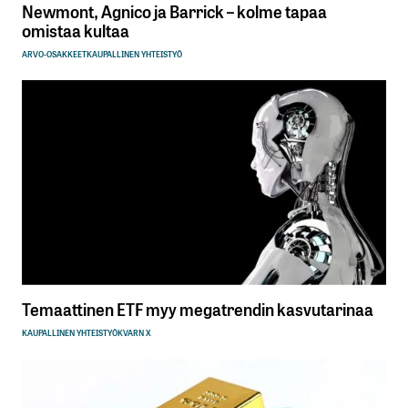
Newmont, Agnico ja Barrick – kolme tapaa
omistaa kultaa
ARVO-OSAKKEET
KAUPALLINEN YHTEISTYÖ
Temaattinen ETF myy megatrendin kasvutarinaa
KAUPALLINEN YHTEISTYÖ
KVARN X