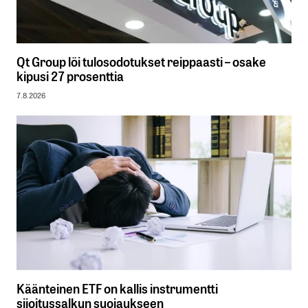
Qt Group löi tulosodotukset reippaasti – osake
kipusi 27 prosenttia
7.8.2026
Käänteinen ETF on kallis instrumentti
sijoitussalkun suojaukseen