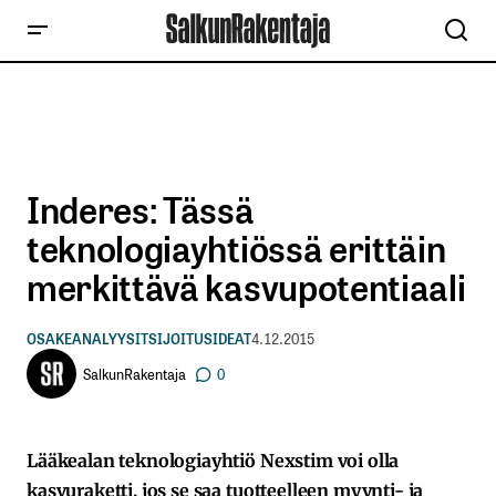
Inderes: Tässä
teknologiayhtiössä erittäin
merkittävä kasvupotentiaali
OSAKEANALYYSIT
SIJOITUSIDEAT
4.12.2015
SalkunRakentaja
0
Lääkealan teknologiayhtiö Nexstim voi olla
kasvuraketti, jos se saa tuotteelleen myynti- ja