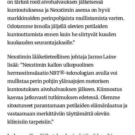
on tärkeä rooli aivohalvauksen jälkeisessä
kuntoutuksessa ja Nexstimin asema on hyvä
markkinoiden perinpohjaista mullistamista varten.
Odotamme innolla jäljellä olevien potilaiden
kuntouttamista ennen kuin he siirtyvät kuuden
kuukauden seurantajaksolle.”
Nexstimin lääketieteellinen johtaja Jarmo Laine
lisää: ”Nexstimin kallon ulkopuolinen
hermostimulaatio NBT®-teknologian avulla voi
mullistaa perin pohjin yläraajojen motorisen
kuntoutuksen aivohalvauksen jälkeen. Kiinnostus
kasvaa jatkuvasti tutkimuksen edetessä. Olemme
sitoutuneet parantamaan potilaiden elämänlaatua ja
vastaamaan merkittäviin täyttämättä oleviin
kliinisiin tarpeisiin.”