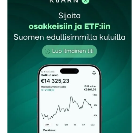
Sähköpostiosoitettasi ei julkaista.
Pakolliset
kentät on merkitty
*
Kommentti
*
Nimesi tai nimimerkkisi
*
Sähköpostiosoitteesi
*