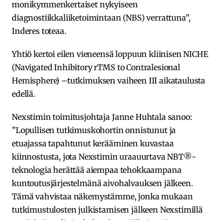
monikymmenkertaiset nykyiseen
diagnostiikkaliiketoimintaan (NBS) verrattuna”,
Inderes toteaa.
Yhtiö kertoi eilen vieneensä loppuun kliinisen NICHE
(Navigated Inhibitory rTMS to Contralesional
Hemisphere) –tutkimuksen vaiheen III aikataulusta
edellä.
Nexstimin toimitusjohtaja Janne Huhtala sanoo:
”Lopullisen tutkimuskohortin onnistunut ja
etuajassa tapahtunut kerääminen kuvastaa
kiinnostusta, jota Nexstimin uraauurtava NBT®-
teknologia herättää aiempaa tehokkaampana
kuntoutusjärjestelmänä aivohalvauksen jälkeen.
Tämä vahvistaa näkemystämme, jonka mukaan
tutkimustulosten julkistamisen jälkeen Nexstimillä