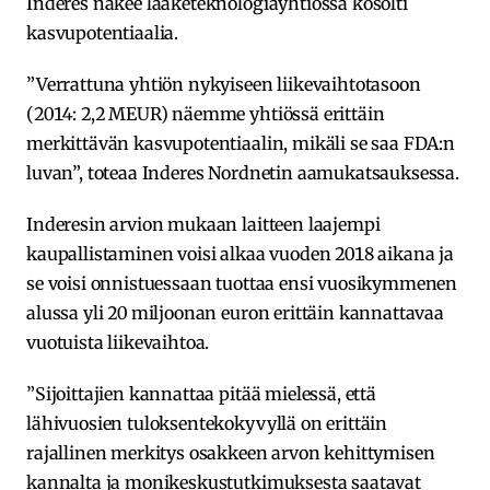
Inderes näkee lääketeknologiayhtiössä kosolti
kasvupotentiaalia.
”Verrattuna yhtiön nykyiseen liikevaihtotasoon
(2014: 2,2 MEUR) näemme yhtiössä erittäin
merkittävän kasvupotentiaalin, mikäli se saa FDA:n
luvan”, toteaa Inderes Nordnetin aamukatsauksessa.
Inderesin arvion mukaan laitteen laajempi
kaupallistaminen voisi alkaa vuoden 2018 aikana ja
se voisi onnistuessaan tuottaa ensi vuosikymmenen
alussa yli 20 miljoonan euron erittäin kannattavaa
vuotuista liikevaihtoa.
”Sijoittajien kannattaa pitää mielessä, että
lähivuosien tuloksentekokyvyllä on erittäin
rajallinen merkitys osakkeen arvon kehittymisen
kannalta ja monikeskustutkimuksesta saatavat