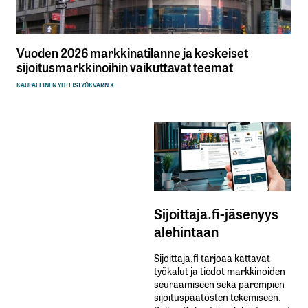
Vuoden 2026 markkinatilanne ja keskeiset
sijoitusmarkkinoihin vaikuttavat teemat
KAUPALLINEN YHTEISTYÖ
KVARN X
Sijoittaja.fi-jäsenyys
alehintaan
Sijoittaja.fi tarjoaa kattavat
työkalut ja tiedot markkinoiden
seuraamiseen sekä parempien
sijoituspäätösten tekemiseen.