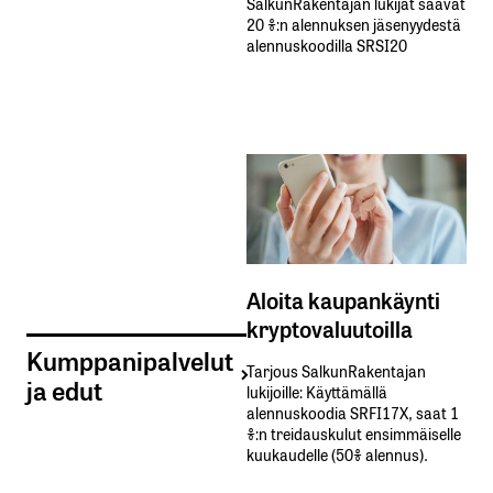
SalkunRakentajan lukijat saavat
20 %:n alennuksen jäsenyydestä
alennuskoodilla SRSI20
Aloita kaupankäynti
kryptovaluutoilla
Kumppanipalvelut
Tarjous SalkunRakentajan
ja edut
lukijoille: Käyttämällä​ ​
alennuskoodia​ ​SRFI17X,​ ​saat​ ​1
%:n treidauskulut​ ​ensimmäiselle​ ​
kuukaudelle​ ​(50%​ ​alennus).