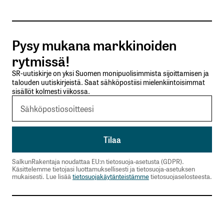
Tilaa SalkunRakentajan uutiskirje
Pysy mukana markkinoiden
Lähetä kommentti
rytmissä!
SR-uutiskirje on yksi Suomen monipuolisimmista sijoittamisen ja
talouden uutiskirjeistä. Saat sähköpostiisi mielenkiintoisimmat
sisällöt kolmesti viikossa.
SalkunRakentaja noudattaa EU:n tietosuoja-asetusta (GDPR).
Käsittelemme tietojasi luottamuksellisesti ja tietosuoja-asetuksen
mukaisesti. Lue lisää
tietosuojakäytänteistämme
tietosuojaselosteesta.