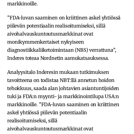
markkinoille.
”FDA-luvan saaminen on kriittinen askel yhtiössä
piilevän potentiaalin realisoitumiseksi, sillä
aivohalvauskuntoutusmarkkinat ovat
monikymmenkertaiset nykyiseen
diagnostiikkaliiketoimintaan (NBS) verrattuna”,
Inderes toteaa Nordnetin aamukatsauksessa.
Analyysitalo Inderesin mukaan tutkimuksen
tavoitteena on todistaa NBT:llä annetun hoidon
tehokkuus, saada alan johtavien asiantuntijoiden
tuki ja FDA:n myynti- ja markkinointilupa USA:n
markkinoille. ”FDA-luvan saaminen on kriittinen
askel yhtiössä piilevän potentiaalin
realisoitumiseksi, sillä
aivohalvauskuntoutusmarkkinat ovat