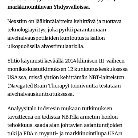
markkinointiluvan Yhdysvalloissa.
Nexstim on lääkintälaitteita kehittävä ja tuottava
teknologiayritys, joka pyrkii parantamaan
aivohalvauspotilaiden kuntoutusta kallon
ulkopuolisella aivostimulaatiolla.
Yhtiö käynnisti keväällä 2014 kliinisen III-vaiheen
monikeskustutkimuksen 12 kuntoutuskeskuksessa
USA:ssa, missä yhtiön kehittämän NBT-laitteiston
(Navigated Brain Therapy) toimivuutta testataan
aivohalvauskuntoutuksessa.
Analyysitalo Inderesin mukaan tutkimuksen
tavoitteena on todistaa NBT:llä annetun hoidon
tehokkuus, saada alan johtavien asiantuntijoiden
tuki ja FDA:n myynti- ja markkinointilupa USA:n