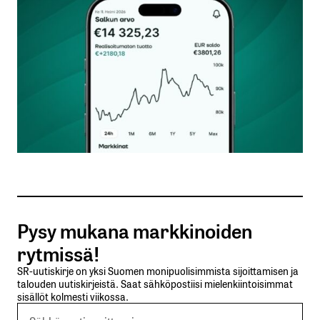
Kommentti
*
Nimesi tai nimimerkkisi
*
Sähköpostiosoitteesi
*
Tilaa SalkunRakentajan uutiskirje
Pysy mukana markkinoiden
Lähetä kommentti
rytmissä!
SR-uutiskirje on yksi Suomen monipuolisimmista sijoittamisen ja
talouden uutiskirjeistä. Saat sähköpostiisi mielenkiintoisimmat
sisällöt kolmesti viikossa.