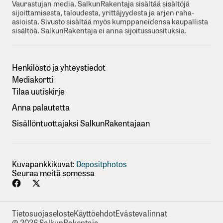
Vaurastujan media. SalkunRakentaja sisältää sisältöjä
sijoittamisesta, taloudesta, yrittäjyydesta ja arjen raha-
asioista. Sivusto sisältää myös kumppaneidensa kaupallista
sisältöä. SalkunRakentaja ei anna sijoitussuosituksia.
Henkilöstö ja yhteystiedot
Mediakortti
Tilaa uutiskirje
Anna palautetta
Sisällöntuottajaksi SalkunRakentajaan
Kuvapankkikuvat:
Depositphotos
Seuraa meitä somessa
Tietosuojaseloste
Käyttöehdot
Evästevalinnat
© 2026 SalkunRakentaja