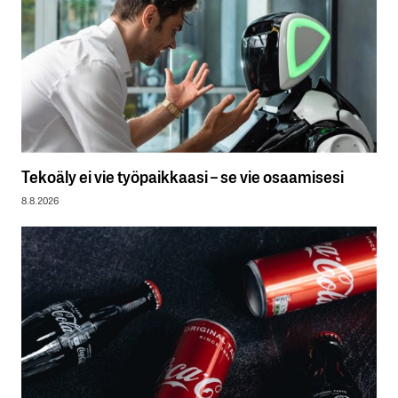
Tekoäly ei vie työpaikkaasi – se vie osaamisesi
8.8.2026