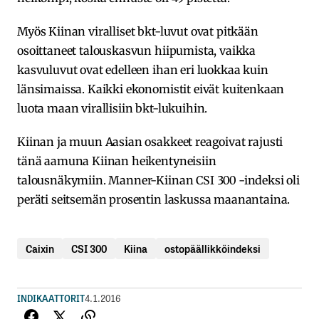
Myös Kiinan viralliset bkt-luvut ovat pitkään
osoittaneet talouskasvun hiipumista, vaikka
kasvuluvut ovat edelleen ihan eri luokkaa kuin
länsimaissa. Kaikki ekonomistit eivät kuitenkaan
luota maan virallisiin bkt-lukuihin.
Kiinan ja muun Aasian osakkeet reagoivat rajusti
tänä aamuna Kiinan heikentyneisiin
talousnäkymiin. Manner-Kiinan CSI 300 -indeksi oli
peräti seitsemän prosentin laskussa maanantaina.
Caixin
CSI 300
Kiina
ostopäällikköindeksi
INDIKAATTORIT
4.1.2016