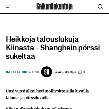
Heikkoja talouslukuja
Kiinasta – Shanghain pörssi
sukeltaa
SalkunRakentaja
INDIKAATTORIT
4.1.2016
0
Uusi vuosi alkoi heti mollivoittoisilla luvuilla
talous- ja pörssiluvuilla.