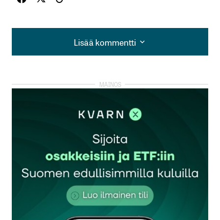
Lisää kommentti
Lisää kommentti
kirjautua
sisään
rekisteröityä
Sähköpostiosoitettasi ei julkaista.
Pakolliset
kentät on merkitty
*