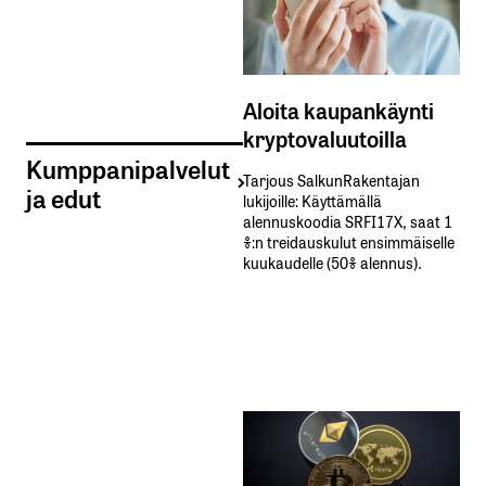
Aloita kaupankäynti
kryptovaluutoilla
Kumppanipalvelut
Tarjous SalkunRakentajan
ja edut
lukijoille: Käyttämällä​ ​
alennuskoodia​ ​SRFI17X,​ ​saat​ ​1
%:n treidauskulut​ ​ensimmäiselle​ ​
kuukaudelle​ ​(50%​ ​alennus).