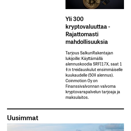
Yli 300
kryptovaluuttaa -
Rajattomasti
mahdollisuuksia
Tarjous SalkunRakentajan
lukijoille: Käyttämällä​ ​
alennuskoodia​ ​SRFI17X,​ ​saat​ ​1
%:n treidauskulut​ ​ensimmäiselle​ ​
kuukaudelle​ ​(50%​ ​alennus).
Coinmotion Oy on
Finanssivalvonnan valvoma
kryptovarapalvelun tarjoaja ja
maksulaitos.
Uusimmat