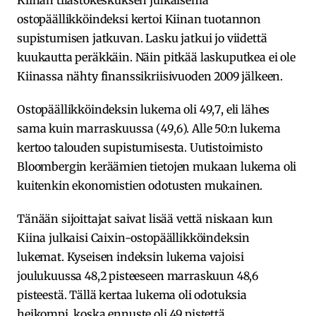
Kiinan tilastokeskuksen julkaisema
ostopäällikköindeksi kertoi Kiinan tuotannon
supistumisen jatkuvan. Lasku jatkui jo viidettä
kuukautta peräkkäin. Näin pitkää laskuputkea ei ole
Kiinassa nähty finanssikriisivuoden 2009 jälkeen.
Ostopäällikköindeksin lukema oli 49,7, eli lähes
sama kuin marraskuussa (49,6). Alle 50:n lukema
kertoo talouden supistumisesta. Uutistoimisto
Bloombergin keräämien tietojen mukaan lukema oli
kuitenkin ekonomistien odotusten mukainen.
Tänään sijoittajat saivat lisää vettä niskaan kun
Kiina julkaisi Caixin-ostopäällikköindeksin
lukemat. Kyseisen indeksin lukema vajoisi
joulukuussa 48,2 pisteeseen marraskuun 48,6
pisteestä. Tällä kertaa lukema oli odotuksia
heikompi, koska ennuste oli 49 pistettä.