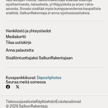
sijoittamisesta, taloudesta, yrittäjyydesta ja arjen raha-
asioista. Sivusto sisältää myös kumppaneidensa kaupallista
sisältöä. SalkunRakentaja ei anna sijoitussuosituksia.
Henkilöstö ja yhteystiedot
Mediakortti
Tilaa uutiskirje
Anna palautetta
Sisällöntuottajaksi SalkunRakentajaan
Kuvapankkikuvat:
Depositphotos
Seuraa meitä somessa
Tietosuojaseloste
Käyttöehdot
Evästevalinnat
© 2026 SalkunRakentaja