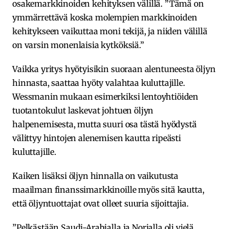
osakemarkkinoiden kehityksen välillä. ”Tämä on
ymmärrettävä koska molempien markkinoiden
kehitykseen vaikuttaa moni tekijä, ja niiden välillä
on varsin monenlaisia kytköksiä.”
Vaikka yritys hyötyisikin suoraan alentuneesta öljyn
hinnasta, saattaa hyöty valahtaa kuluttajille.
Wessmanin mukaan esimerkiksi lentoyhtiöiden
tuotantokulut laskevat johtuen öljyn
halpenemisesta, mutta suuri osa tästä hyödystä
välittyy hintojen alenemisen kautta ripeästi
kuluttajille.
Kaiken lisäksi öljyn hinnalla on vaikutusta
maailman finanssimarkkinoille myös sitä kautta,
että öljyntuottajat ovat olleet suuria sijoittajia.
”Pelkästään Saudi-Arabialla ja Norjalla oli vielä