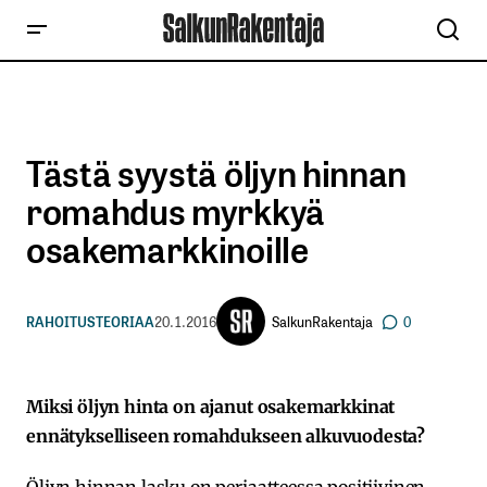
Tästä syystä öljyn hinnan
romahdus myrkkyä
osakemarkkinoille
SalkunRakentaja
RAHOITUSTEORIAA
20.1.2016
0
Miksi öljyn hinta on ajanut osakemarkkinat
ennätykselliseen romahdukseen alkuvuodesta?