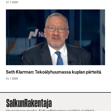
27.7.2026
Seth Klarman: Tekoälyhuumassa kuplan piirteitä
21.7.2026
Vaurastujan media. SalkunRakentaja sisältää sisältöjä