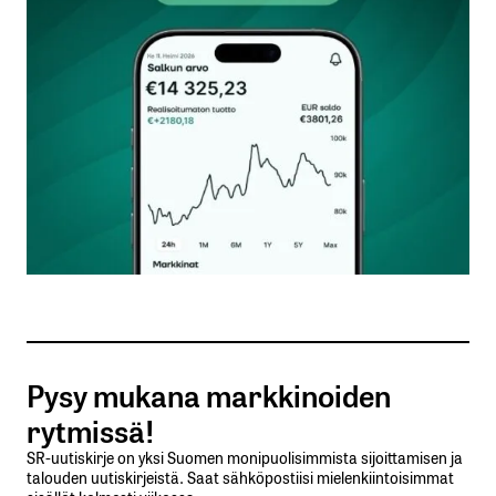
Kommentti
*
Nimesi tai nimimerkkisi
*
Sähköpostiosoitteesi
*
Tilaa SalkunRakentajan uutiskirje
Pysy mukana markkinoiden
Lähetä kommentti
rytmissä!
SR-uutiskirje on yksi Suomen monipuolisimmista sijoittamisen ja
talouden uutiskirjeistä. Saat sähköpostiisi mielenkiintoisimmat