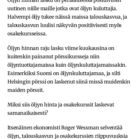
Öljyn hinnan lasku on periaatteessa positiivinen
uutinen niille maille jotka ovat öljyn kuluttajia.
Halvempi öljy tukee näissä maissa talouskasvua, ja
talouskasvun luulisi näkyvän positiivisesti myös
osakekursseissa.
Öljyn hinnan raju lasku viime kuukausina on
kuitenkin painanut pörssikursseja niin
öljyntuottajamaissa kuin öljynkuluttajamaissakin.
Esimerkiksi Suomi on öljynkuluttajamaa, ja silti
Helsingin pörssi on laskenut siinä missä muidenkin
maiden pörssit.
Miksi siis öljyn hinta ja osakekurssit laskevat
samanaikaisesti?
Itsenäinen ekonomisti Roger Wessman selventää
öljyn, talouskasvun ja osakekurssien riippuvuuksia