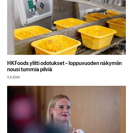
HKFoods ylitti odotukset – loppuvuoden näkymiin
nousi tummia pilviä
5.8.2026