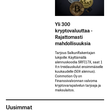
Yli 300
kryptovaluuttaa -
Rajattomasti
mahdollisuuksia
Tarjous SalkunRakentajan
lukijoille: Käyttämällä​ ​
alennuskoodia​ ​SRFI17X,​ ​saat​ ​1
%:n treidauskulut​ ​ensimmäiselle​ ​
kuukaudelle​ ​(50%​ ​alennus).
Coinmotion Oy on
Finanssivalvonnan valvoma
kryptovarapalvelun tarjoaja ja
maksulaitos.
Uusimmat