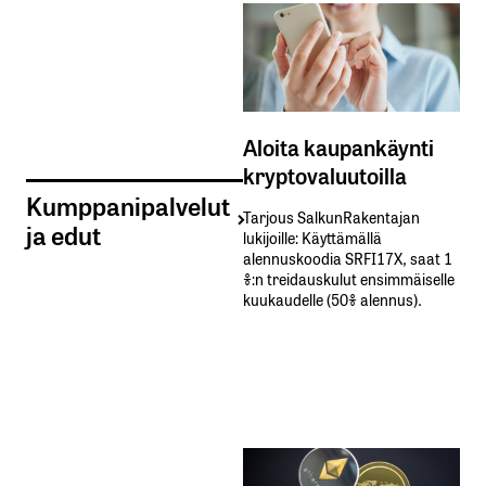
Aloita kaupankäynti
kryptovaluutoilla
Kumppanipalvelut
Tarjous SalkunRakentajan
ja edut
lukijoille: Käyttämällä​ ​
alennuskoodia​ ​SRFI17X,​ ​saat​ ​1
%:n treidauskulut​ ​ensimmäiselle​ ​
kuukaudelle​ ​(50%​ ​alennus).