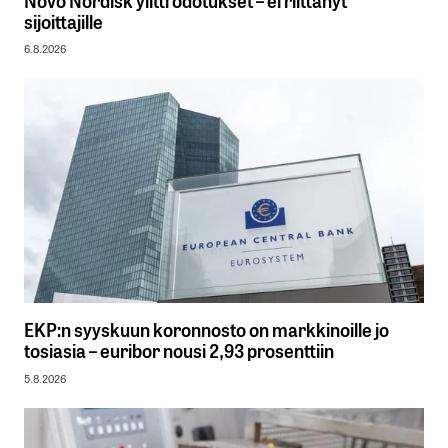
Novo Nordisk ylitti odotukset – ei riittänyt
sijoittajille
6.8.2026
EKP:n syyskuun koronnosto on markkinoille jo
tosiasia – euribor nousi 2,93 prosenttiin
5.8.2026