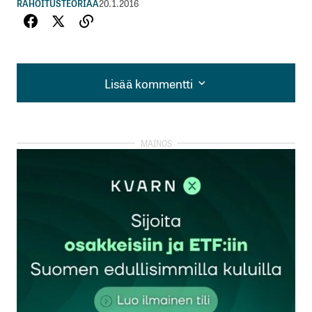
RAHOITUSTEORIAA
20.1.2016
Lisää kommentti
Lisää kommentti
kirjautua
sisään
rekisteröityä
Sähköpostiosoitettasi ei julkaista.
Pakolliset
kentät on merkitty
*