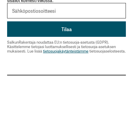
sisällöt kolmesti viikossa.
SalkunRakentaja noudattaa EU:n tietosuoja-asetusta (GDPR).
Käsittelemme tietojasi luottamuksellisesti ja tietosuoja-asetuksen
mukaisesti. Lue lisää
tietosuojakäytänteistämme
tietosuojaselosteesta.