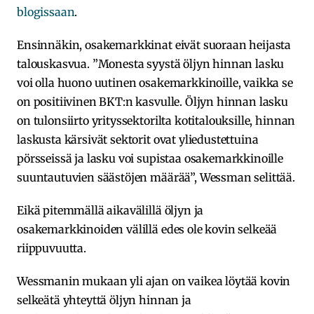
blogissaan
.
Ensinnäkin, osakemarkkinat eivät suoraan heijasta
talouskasvua. ”Monesta syystä öljyn hinnan lasku
voi olla huono uutinen osakemarkkinoille, vaikka se
on positiivinen BKT:n kasvulle. Öljyn hinnan lasku
on tulonsiirto yrityssektorilta kotitalouksille, hinnan
laskusta kärsivät sektorit ovat yliedustettuina
pörsseissä ja lasku voi supistaa osakemarkkinoille
suuntautuvien säästöjen määrää”, Wessman selittää.
Eikä pitemmällä aikavälillä öljyn ja
osakemarkkinoiden välillä edes ole kovin selkeää
riippuvuutta.
Wessmanin mukaan yli ajan on vaikea löytää kovin
selkeätä yhteyttä öljyn hinnan ja