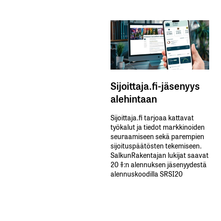
Sijoittaja.fi-jäsenyys
alehintaan
Sijoittaja.fi tarjoaa kattavat
työkalut ja tiedot markkinoiden
seuraamiseen sekä parempien
sijoituspäätösten tekemiseen.
SalkunRakentajan lukijat saavat
20 %:n alennuksen jäsenyydestä
alennuskoodilla SRSI20