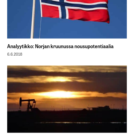
Analyytikko: Norjan kruunussa nousupotentiaalia
6.6.2018