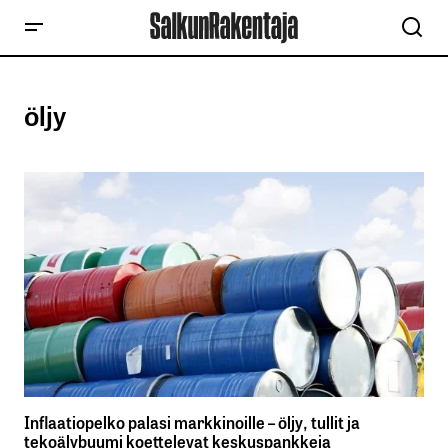
öljy
Inflaatiopelko palasi markkinoille – öljy, tullit ja
tekoälybuumi koettelevat keskuspankkeja