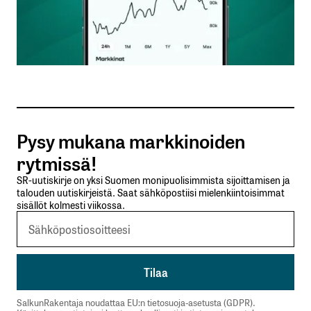
Nimesi tai nimimerkkisi
*
Sähköpostiosoitteesi
*
Tilaa SalkunRakentajan uutiskirje
Pysy mukana markkinoiden
Lähetä kommentti
rytmissä!
SR-uutiskirje on yksi Suomen monipuolisimmista sijoittamisen ja
talouden uutiskirjeistä. Saat sähköpostiisi mielenkiintoisimmat
sisällöt kolmesti viikossa.
SalkunRakentaja noudattaa EU:n tietosuoja-asetusta (GDPR).