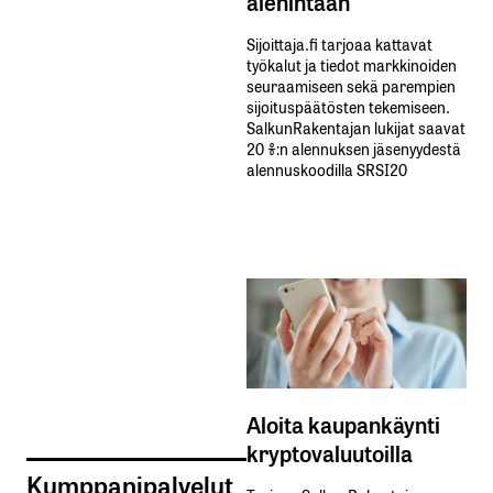
alehintaan
Sijoittaja.fi tarjoaa kattavat
työkalut ja tiedot markkinoiden
seuraamiseen sekä parempien
sijoituspäätösten tekemiseen.
SalkunRakentajan lukijat saavat
20 %:n alennuksen jäsenyydestä
alennuskoodilla SRSI20
Aloita kaupankäynti
kryptovaluutoilla
Kumppanipalvelut