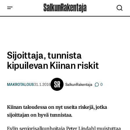
Sijoittaja, tunnista
kipuilevan Kiinan riskit
SalkunRakentaja
MAKROTALOUS
31.1.2016
0
Kiinan taloudessa on nyt useita riskejä, jotka
sijoittajan on hyvä tunnistaa.
Evlin seniorisalkunhoitaja Peter Lindahl muistuttaa