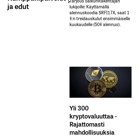
Tarjous SalkunRakentajan
ja edut
lukijoille: Käyttämällä​ ​
alennuskoodia​ ​SRFI17X,​ ​saat​ ​1
%:n treidauskulut​ ​ensimmäiselle​ ​
kuukaudelle​ ​(50%​ ​alennus).
Yli 300
kryptovaluuttaa -
Rajattomasti
mahdollisuuksia