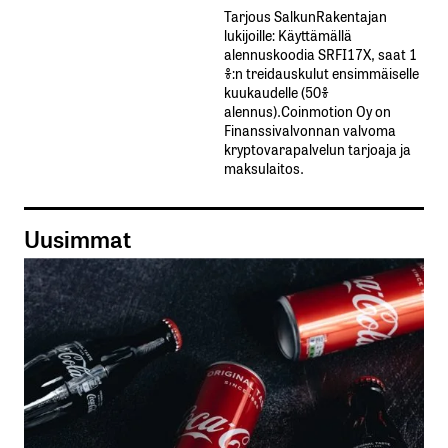
Tarjous SalkunRakentajan
lukijoille: Käyttämällä​ ​
alennuskoodia​ ​SRFI17X,​ ​saat​ ​1
%:n treidauskulut​ ​ensimmäiselle​ ​
kuukaudelle​ ​(50%​ ​
alennus).Coinmotion Oy on
Finanssivalvonnan valvoma
kryptovarapalvelun tarjoaja ja
maksulaitos.
Uusimmat