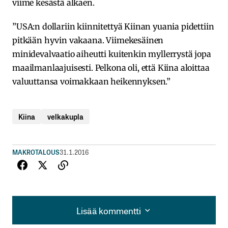
viime kesästä alkaen.
”USA:n dollariin kiinnitettyä Kiinan yuania pidettiin
pitkään hyvin vakaana. Viimekesäinen
minidevalvaatio aiheutti kuitenkin myllerrystä jopa
maailmanlaajuisesti. Pelkona oli, että Kiina aloittaa
valuuttansa voimakkaan heikennyksen.”
Kiina
velkakupla
MAKROTALOUS
31.1.2016
Lisää kommentti
Lisää kommentti