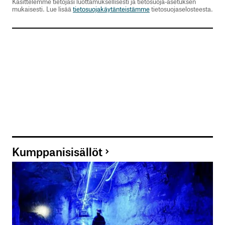
Käsittelemme tietojasi luottamuksellisesti ja tietosuoja-asetuksen
mukaisesti. Lue lisää
tietosuojakäytänteistämme
tietosuojaselosteesta.
Kumppanisisällöt