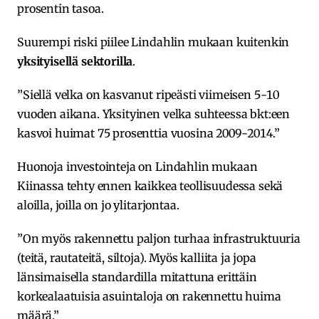
prosentin tasoa.
Suurempi riski piilee Lindahlin mukaan kuitenkin
yksityisellä sektorilla
.
”Siellä velka on kasvanut ripeästi viimeisen 5-10
vuoden aikana. Yksityinen velka suhteessa bkt:een
kasvoi huimat 75 prosenttia vuosina 2009-2014.”
Huonoja investointeja on Lindahlin mukaan
Kiinassa tehty ennen kaikkea teollisuudessa sekä
aloilla, joilla on jo ylitarjontaa.
”On myös rakennettu paljon turhaa infrastruktuuria
(teitä, rautateitä, siltoja). Myös kalliita ja jopa
länsimaisella standardilla mitattuna erittäin
korkealaatuisia asuintaloja on rakennettu huima
määrä.”