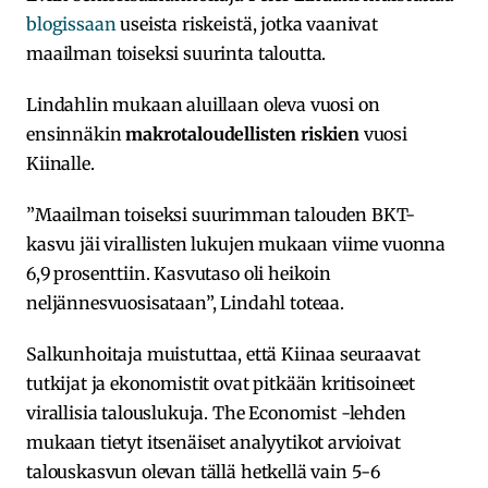
blogissaan
useista riskeistä, jotka vaanivat
maailman toiseksi suurinta taloutta.
Lindahlin mukaan aluillaan oleva vuosi on
ensinnäkin
makrotaloudellisten riskien
vuosi
Kiinalle.
”Maailman toiseksi suurimman talouden BKT-
kasvu jäi virallisten lukujen mukaan viime vuonna
6,9 prosenttiin. Kasvutaso oli heikoin
neljännesvuosisataan”, Lindahl toteaa.
Salkunhoitaja muistuttaa, että Kiinaa seuraavat
tutkijat ja ekonomistit ovat pitkään kritisoineet
virallisia talouslukuja. The Economist -lehden
mukaan tietyt itsenäiset analyytikot arvioivat
talouskasvun olevan tällä hetkellä vain 5-6