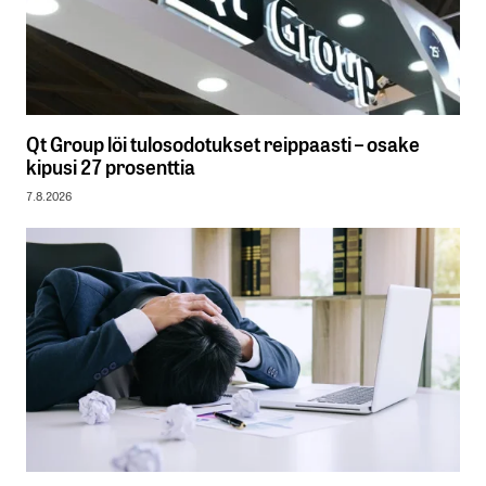
Qt Group löi tulosodotukset reippaasti – osake
kipusi 27 prosenttia
7.8.2026