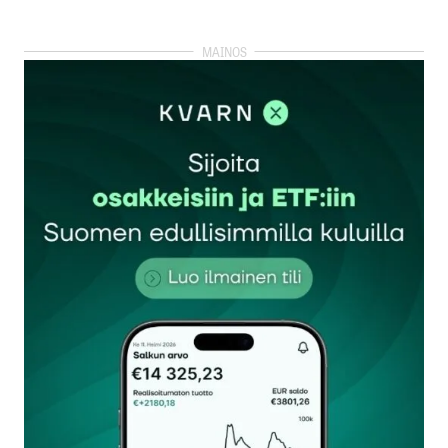
kirjautua
sisään
rekisteröityä
Sähköpostiosoitettasi ei julkaista.
Pakolliset
kentät on merkitty
*
Kommentti
*