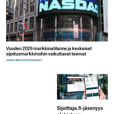
Vuoden 2026 markkinatilanne ja keskeiset
sijoitusmarkkinoihin vaikuttavat teemat
KAUPALLINEN YHTEISTYÖ
KVARN X
Sijoittaja.fi-jäsenyys