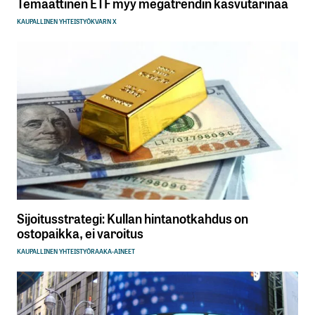
Temaattinen ETF myy megatrendin kasvutarinaa
KAUPALLINEN YHTEISTYÖ
KVARN X
Sijoitusstrategi: Kullan hintanotkahdus on
ostopaikka, ei varoitus
KAUPALLINEN YHTEISTYÖ
RAAKA-AINEET