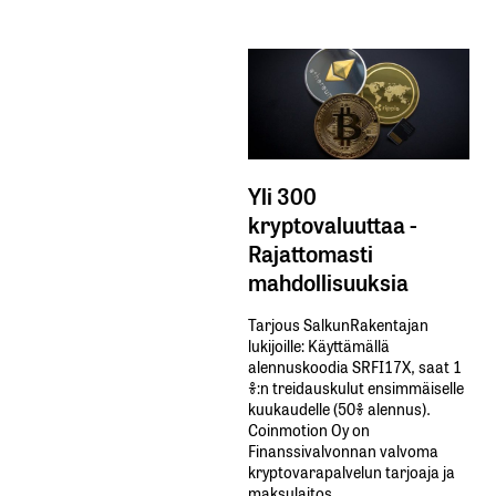
Yli 300
kryptovaluuttaa -
Rajattomasti
mahdollisuuksia
Tarjous SalkunRakentajan
lukijoille: Käyttämällä​ ​
alennuskoodia​ ​SRFI17X,​ ​saat​ ​1
%:n treidauskulut​ ​ensimmäiselle​ ​
kuukaudelle​ ​(50%​ ​alennus).
Coinmotion Oy on
Finanssivalvonnan valvoma
kryptovarapalvelun tarjoaja ja
maksulaitos.