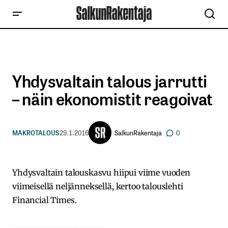
Yhdysvaltain talous jarrutti
– näin ekonomistit reagoivat
SalkunRakentaja
MAKROTALOUS
29.1.2016
0
Yhdysvaltain talouskasvu hiipui viime vuoden
viimeisellä neljänneksellä, kertoo talouslehti
Financial Times.