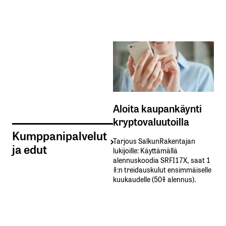
Aloita kaupankäynti
kryptovaluutoilla
Kumppanipalvelut
Tarjous SalkunRakentajan
ja edut
lukijoille: Käyttämällä​ ​
alennuskoodia​ ​SRFI17X,​ ​saat​ ​1
%:n treidauskulut​ ​ensimmäiselle​ ​
kuukaudelle​ ​(50%​ ​alennus).