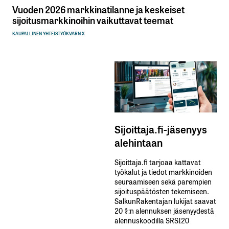
Vuoden 2026 markkinatilanne ja keskeiset
sijoitusmarkkinoihin vaikuttavat teemat
KAUPALLINEN YHTEISTYÖ
KVARN X
Sijoittaja.fi-jäsenyys
alehintaan
Sijoittaja.fi tarjoaa kattavat
työkalut ja tiedot markkinoiden
seuraamiseen sekä parempien
sijoituspäätösten tekemiseen.
SalkunRakentajan lukijat saavat
20 %:n alennuksen jäsenyydestä
alennuskoodilla SRSI20