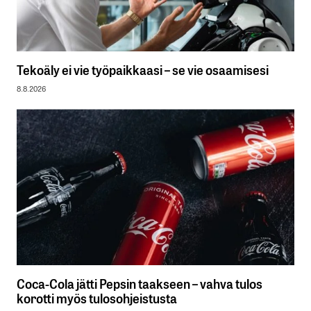
Tekoäly ei vie työpaikkaasi – se vie osaamisesi
8.8.2026
Coca-Cola jätti Pepsin taakseen – vahva tulos
korotti myös tulosohjeistusta