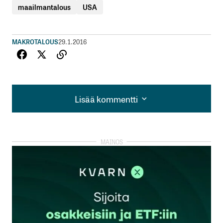
maailmantalous
USA
MAKROTALOUS
29.1.2016
Lisää kommentti
Lisää kommentti
kirjautua
sisään
rekisteröityä