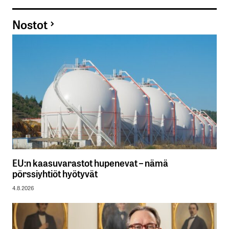
Nostot
EU:n kaasuvarastot hupenevat – nämä
pörssiyhtiöt hyötyvät
4.8.2026