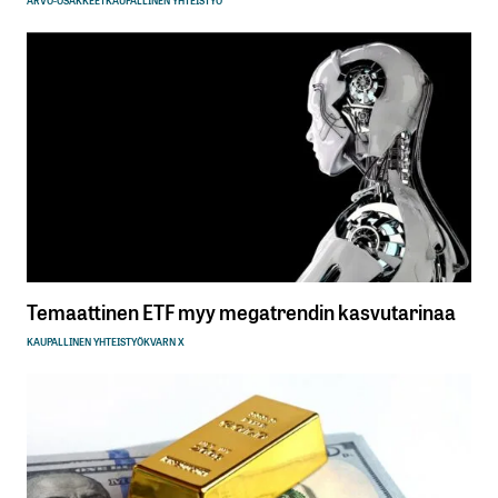
ARVO-OSAKKEET
KAUPALLINEN YHTEISTYÖ
Temaattinen ETF myy megatrendin kasvutarinaa
KAUPALLINEN YHTEISTYÖ
KVARN X