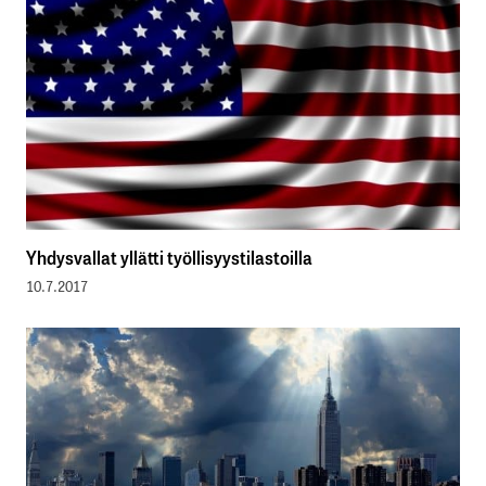
Yhdysvallat yllätti työllisyystilastoilla
10.7.2017