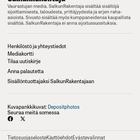
Vaurastujan media. SalkunRakentaja sisältää sisältöjä
sijoittamisesta, taloudesta, yrittäjyydesta ja arjen raha-
asioista. Sivusto sisältää myös kumppaneidensa kaupallista
sisältöä. SalkunRakentaja ei anna sijoitussuosituksia.
Henkilöstö ja yhteystiedot
Mediakortti
Tilaa uutiskirje
Anna palautetta
Sisällöntuottajaksi SalkunRakentajaan
Kuvapankkikuvat:
Depositphotos
Seuraa meitä somessa
Tietosuojaseloste
Käyttöehdot
Evästevalinnat