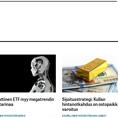
ttinen ETF myy megatrendin
Sijoitusstrategi: Kullan
tarinaa
hintanotkahdus on ostopaikka
varoitus
EN YHTEISTYÖ
KVARN X
KAUPALLINEN YHTEISTYÖ
RAAKA-AINEET