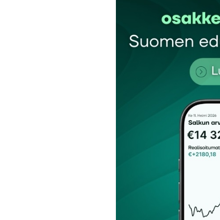
Kommentti
*
Nimesi tai nimimerkkisi
*
Tilaa SalkunRakentajan uutiskirje
Lähetä kommentti