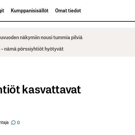
it
Kumppanisisällöt
Omat tiedot
ppuvuoden näkymiin nousi tummia pilviä
– nämä pörssiyhtiöt hyötyvät
tiöt kasvattavat
ntaja
0