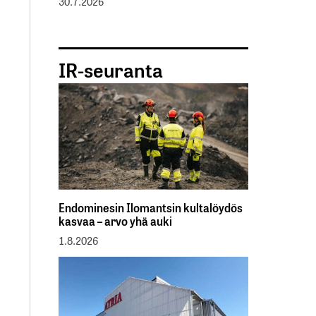
30.7.2026
IR-seuranta
Endominesin Ilomantsin kultalöydös
kasvaa – arvo yhä auki
1.8.2026