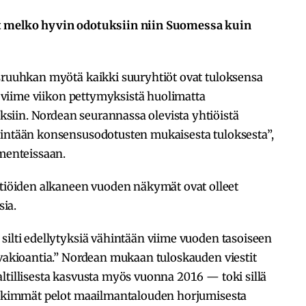
yt melko hyvin odotuksiin niin Suomessa kuin
osruuhkan myötä kaikki suuryhtiöt ovat tuloksensa
on viime viikon pettymyksistä huolimatta
iin. Nordean seurannassa olevista yhtiöistä
hintään konsensusodotusten mukaisesta tuloksesta”,
enteissaan.
öiden alkaneen vuoden näkymät ovat olleet
ia.
silti edellytyksiä vähintään viime vuoden tasoiseen
 vakioantia.” Nordean mukaan tuloskauden viestit
ltillisesta kasvusta myös vuonna 2016 — toki sillä
synkimmät pelot maailmantalouden horjumisesta