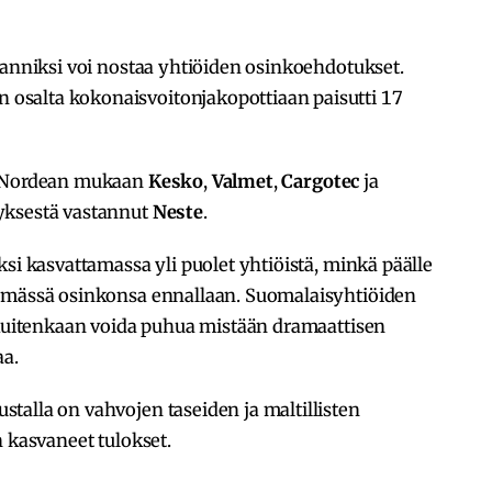
 anniksi voi nostaa yhtiöiden osinkoehdotukset.
salta kokonaisvoitonjakopottiaan paisutti 17
at Nordean mukaan
Kesko
,
Valmet
,
Cargotec
ja
yksestä vastannut
Neste
.
si kasvattamassa yli puolet yhtiöistä, minkä päälle
tämässä osinkonsa ennallaan. Suomalaisyhtiöiden
i kuitenkaan voida puhua mistään dramaattisen
aa.
talla on vahvojen taseiden ja maltillisten
n kasvaneet tulokset.