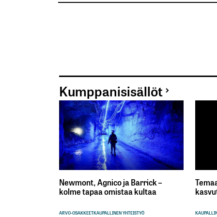
Kumppanisisällöt
Newmont, Agnico ja Barrick –
Temaa
kolme tapaa omistaa kultaa
kasvu
ARVO-OSAKKEET
KAUPALLINEN YHTEISTYÖ
KAUPALLIN