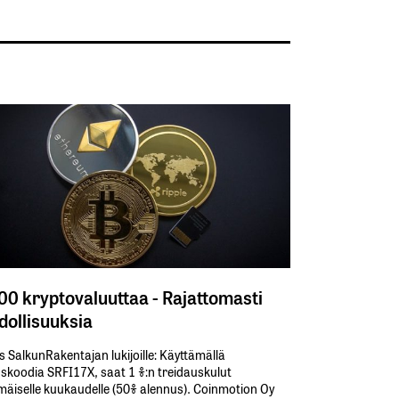
300 kryptovaluuttaa - Rajattomasti
ollisuuksia
s SalkunRakentajan lukijoille: Käyttämällä​ ​
koodia​ ​SRFI17X,​ ​saat​ ​1 %:n treidauskulut​ ​
äiselle​ ​kuukaudelle​ ​(50%​ ​alennus). Coinmotion Oy