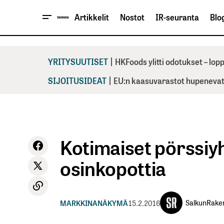
Artikkelit
Nostot
IR-seuranta
Blog
|
YRITYSUUTISET
HKFoods ylitti odotukset – lo
|
SIJOITUSIDEAT
EU:n kaasuvarastot hupenevat 
Kotimaiset pörssiyh
osinkopottia
SalkunRake
MARKKINANÄKYMÄ
15.2.2016