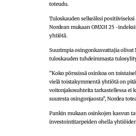
toteudu.
Tuloskauden selkeäksi positiiviseksi
Nordean mukaan OMXH 25 -indeksin o
yhtiötä.
Suurimpia osingonkasvattajia oliv
tuloskauden tuhdeimmasta tulosylit
”Koko pörssissä osinkoa on toistaisek
vielä toistakymmentä yhtiötä on pi
voitonjakosuhteita tarkastellessa e
suuresta osingonjaosta”, Nordea tote
Pankin mukaan osinkojen kasvun taus
investointitarpeiden ohella yhtiöide