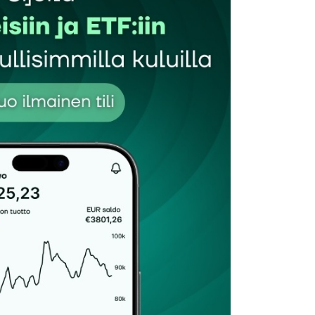
Sähköpostiosoitteesi
*