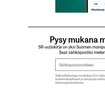
Pysy mukana m
SR-uutiskirje on yksi Suomen monipuo
Saat sähköpostiisi mielen
SalkunRakentaja noudattaa EU:n tieto
luottamuksellisesti ja tietosuoja-aset
tietosuojaselosteesta.