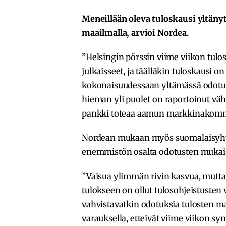
Meneillään oleva tuloskausi yltän
maailmalla, arvioi Nordea.
”Helsingin pörssin viime viikon tul
julkaisseet, ja täälläkin tuloskausi 
kokonaisuudessaan yltämässä odotuks
hieman yli puolet on raportoinut vä
pankki toteaa aamun markkinakomm
Nordean mukaan myös suomalaisyhti
enemmistön osalta odotusten mukais
”Vaisua ylimmän rivin kasvua, mutta 
tulokseen on ollut tulosohjeistusten
vahvistavatkin odotuksia tulosten ma
varauksella, etteivät viime viikon 