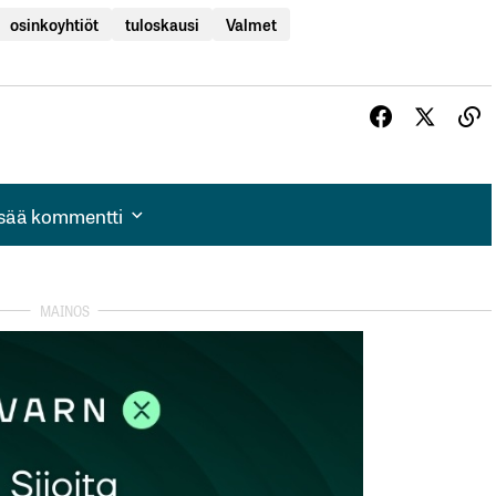
osinkoyhtiöt
tuloskausi
Valmet
isää kommentti
isää kommentti
autua sisään
rekisteröityä
et kentät on merkitty
*