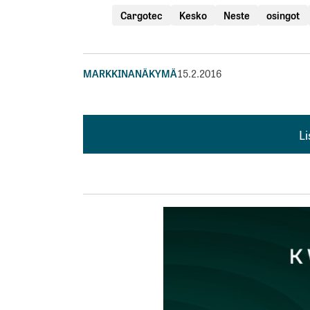
Cargotec
Kesko
Neste
osingot
MARKKINANÄKYMÄ
15.2.2016
L
L
kirj
Sähköpostiosoitettasi ei julkaista.
Pakollis