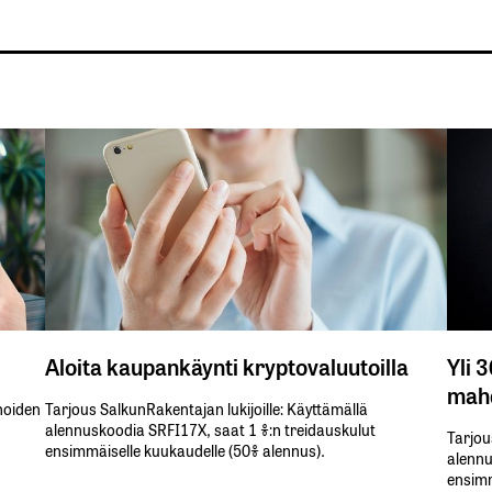
Aloita kaupankäynti kryptovaluutoilla
Yli 
mahd
inoiden
Tarjous SalkunRakentajan lukijoille: Käyttämällä​ ​
alennuskoodia​ ​SRFI17X,​ ​saat​ ​1 %:n treidauskulut​ ​
Tarjou
ensimmäiselle​ ​kuukaudelle​ ​(50%​ ​alennus).
alennus
ensimm