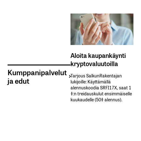
Aloita kaupankäynti
kryptovaluutoilla
Kumppanipalvelut
Tarjous SalkunRakentajan
ja edut
lukijoille: Käyttämällä​ ​
alennuskoodia​ ​SRFI17X,​ ​saat​ ​1
%:n treidauskulut​ ​ensimmäiselle​ ​
kuukaudelle​ ​(50%​ ​alennus).