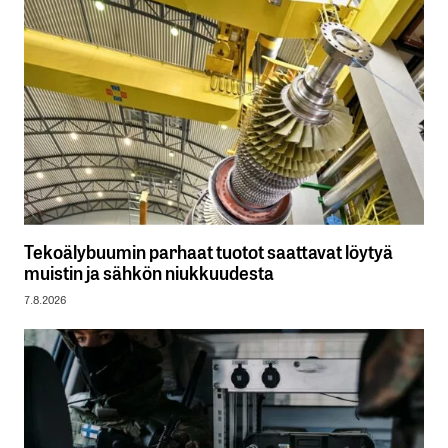
Tekoälybuumin parhaat tuotot saattavat löytyä
muistin ja sähkön niukkuudesta
7.8.2026