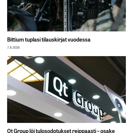
Bittium tuplasi tilauskirjat vuodessa
7.8.2026
Qt Group löi tulosodotukset reippaasti – osake