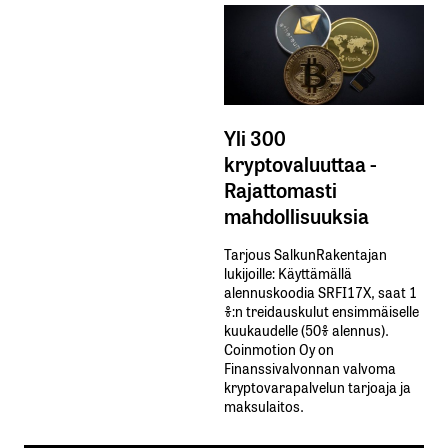
Yli 300
kryptovaluuttaa -
Rajattomasti
mahdollisuuksia
Tarjous SalkunRakentajan
lukijoille: Käyttämällä​ ​
alennuskoodia​ ​SRFI17X,​ ​saat​ ​1
%:n treidauskulut​ ​ensimmäiselle​ ​
kuukaudelle​ ​(50%​ ​alennus).
Coinmotion Oy on
Finanssivalvonnan valvoma
kryptovarapalvelun tarjoaja ja
maksulaitos.