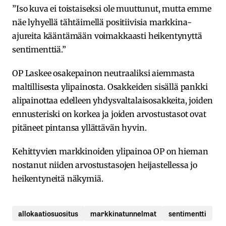
”Iso kuva ei toistaiseksi ole muuttunut, mutta emme
näe lyhyellä tähtäimellä positiivisia markkina-
ajureita kääntämään voimakkaasti heikentynyttä
sentimenttiä.”
OP Laskee osakepainon neutraaliksi aiemmasta
maltillisesta ylipainosta. Osakkeiden sisällä pankki
alipainottaa edelleen yhdysvaltalaisosakkeita, joiden
ennusteriski on korkea ja joiden arvostustasot ovat
pitäneet pintansa yllättävän hyvin.
Kehittyvien markkinoiden ylipainoa OP on hieman
nostanut niiden arvostustasojen heijastellessa jo
heikentyneitä näkymiä.
allokaatiosuositus
markkinatunnelmat
sentimentti