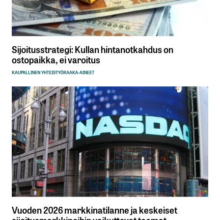
Sijoitusstrategi: Kullan hintanotkahdus on
ostopaikka, ei varoitus
KAUPALLINEN YHTEISTYÖ
RAAKA-AINEET
Vuoden 2026 markkinatilanne ja keskeiset
sijoitusmarkkinoihin vaikuttavat teemat