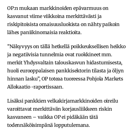
OP:n mukaan markkinoiden epävarmuus on
kasvanut viime viikkoina merkittävästi ja
riskipitoisista omaisuusluokista on nähty paikoin
lähes paniikinomaisia reaktioita.
”Näkyvyys on tällä hetkellä poikkeuksellisen heikko
ja negatiivisia tunnelmia ovat ruokkineet mm.
merkit Yhdysvaltain talouskasvun hidastumisesta,
huoli eurooppalaisen pankkisektorin tilasta ja öljyn
hinnan lasku”, OP toteaa tuoreessa Pohjola Markets
Allokaatio -raportissaan.
Lisäksi pankkien velkakirjamarkkinoiden oireilu
varoittavat merkittävän korjausliikkeen riskin
kasvaneen – vaikka OP ei pidäkään tätä
todennäköisimpänä lopputulemana.