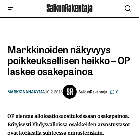
Markkinoiden näkyvyys
poikkeuksellisen heikko – OP
laskee osakepainoa
SalkunRakentaja
MARKKINANÄKYMÄ
10.2.2016
0
OP alentaa allokaatiosuosituksissaan osakepainoa.
Erityisesti Yhdysvalloissa osakkeiden arvostustasot
ovat korkealla suhteessa ennusteriskiin.