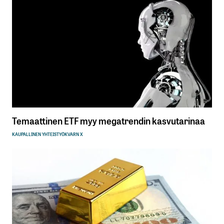
Temaattinen ETF myy megatrendin kasvutarinaa
KAUPALLINEN YHTEISTYÖ
KVARN X