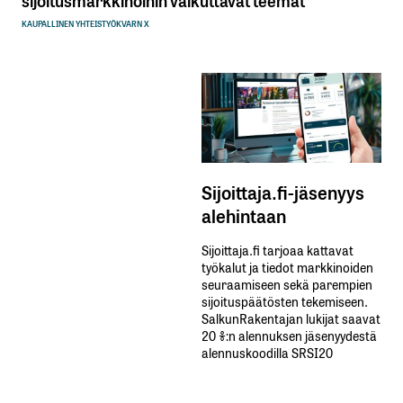
KAUPALLINEN YHTEISTYÖ
KVARN X
Sijoittaja.fi-jäsenyys
alehintaan
Sijoittaja.fi tarjoaa kattavat
työkalut ja tiedot markkinoiden
seuraamiseen sekä parempien
sijoituspäätösten tekemiseen.
SalkunRakentajan lukijat saavat
20 %:n alennuksen jäsenyydestä
alennuskoodilla SRSI20