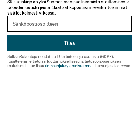
SR-uutiskirje on yksi Suomen monipuolisimmista sijoittamisen ja
talouden uutiskirjeistä. Saat sähköpostiisi mielenkiintoisimmat
sisällöt kolmesti viikossa.
SalkunRakentaja noudattaa EU:n tietosuoja-asetusta (GDPR).
Käsittelemme tietojasi luottamuksellisesti ja tietosuoja-asetuksen
mukaisesti. Lue lisää
tietosuojakäytänteistämme
tietosuojaselosteesta.