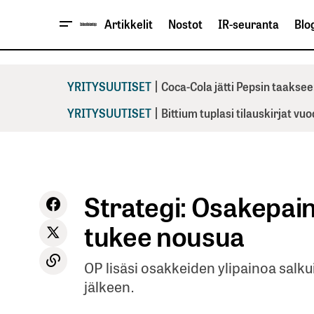
Artikkelit
Nostot
IR-seuranta
Blog
|
YRITYSUUTISET
Coca-Cola jätti Pepsin taaksee
|
YRITYSUUTISET
Bittium tuplasi tilauskirjat vu
Strategi: Osakepaino
tukee nousua
OP lisäsi osakkeiden ylipainoa sal
jälkeen.