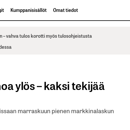
it
Kumppanisisällöt
Omat tiedot
n – vahva tulos korotti myös tulosohjeistusta
odessa
a ylös – kaksi tekijää
kuissaan marraskuun pienen markkinalaskun