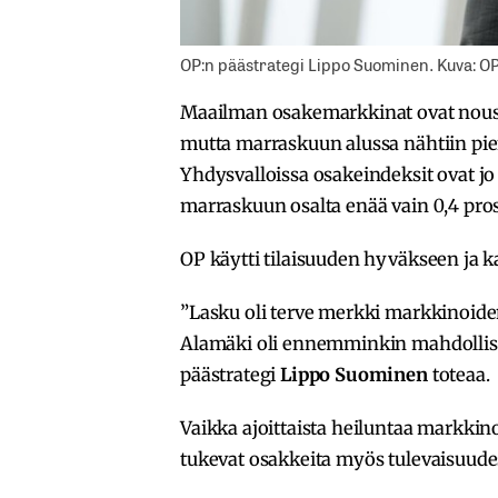
OP:n päästrategi Lippo Suominen. Kuva: O
Maailman osakemarkkinat ovat nousse
mutta marraskuun alussa nähtiin pien
Yhdysvalloissa osakeindeksit ovat j
marraskuun osalta enää vain 0,4 pros
OP käytti tilaisuuden hyväkseen ja k
”Lasku oli terve merkki markkinoid
Alamäki oli ennemminkin mahdollisu
päästrategi
Lippo Suominen
toteaa.
Vaikka ajoittaista heiluntaa markkinoi
tukevat osakkeita myös tulevaisuude