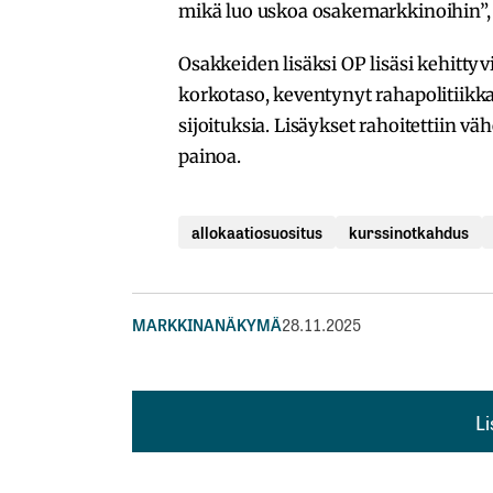
mikä luo uskoa osakemarkkinoihin”,
Osakkeiden lisäksi OP lisäsi kehitty
korkotaso, keventynyt rahapolitiikk
sijoituksia. Lisäykset rahoitettiin 
painoa.
allokaatiosuositus
kurssinotkahdus
MARKKINANÄKYMÄ
28.11.2025
L
L