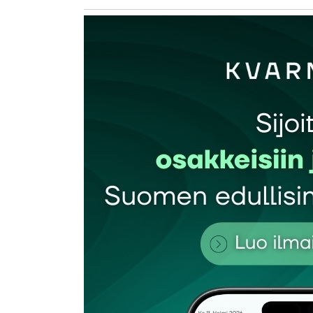
kirj
Sähköpostiosoitettasi ei julkaista.
Pakollis
Kommentti
*
Nimesi tai nimimerkkisi
*
Tilaa SalkunRakentajan uutiskirje