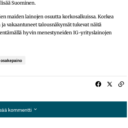
 lisää Suominen.
vien maiden lainojen osuutta korkosalkuissa. Korkea
a ja vakaantuneet talousnäkymät tukevat näitä
vähentämällä hyvin menestyneiden IG-yrityslainojen
osakepaino
isää kommentti
isää kommentti