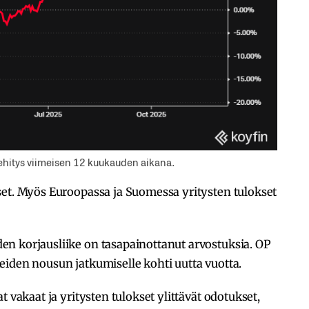
ehitys viimeisen 12 kuukauden aikana.
set. Myös Euroopassa ja Suomessa yritysten tulokset
n korjausliike on tasapainottanut arvostuksia. OP
eiden nousun jatkumiselle kohti uutta vuotta.
t vakaat ja yritysten tulokset ylittävät odotukset,