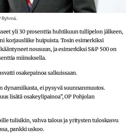
P Ryhmä.
et yli 30 prosenttia huhtikuun tullipelon jälkeen,
i korjausliike huipuista. Tosin esimerkiksi
o kääntyneet nousuun, ja esimerkiksi S&P 500 on
enttia miinuksella.
asvatti osakepainoa salkuissaan.
en dynamiikasta, ei pysyvä suunnanmuutos.
us lisätä osakeylipainoa”, OP Pohjolan
lle tulisikin, vahva talous ja yritysten tuloskasvu
ssa, pankki uskoo.