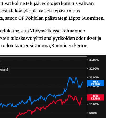
tivat kolme tekijää: voittojen kotiutus vahvan
isesta tekoälykuplasta sekä epävarmuus
a, sanoo OP Pohjolan päästrategi
Lippo Suominen
.
rkiksi se, että Yhdysvalloissa kolmannen
ten tuloskasvu ylitti analyytikoiden odotukset ja
ia odotetaan ensi vuonna, Suominen kertoo.