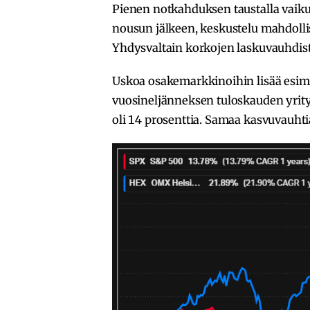
Pienen notkahduksen taustalla vaikut
nousun jälkeen, keskustelu mahdoll
Yhdysvaltain korkojen laskuvauhdist
Uskoa osakemarkkinoihin lisää esime
vuosineljänneksen tuloskauden yritys
oli 14 prosenttia. Samaa kasvuvauht