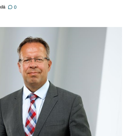
ilä
0