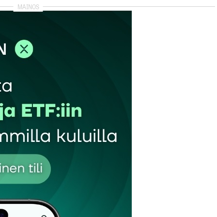
autua sisään
rekisteröityä
et kentät on merkitty
*
Sähköpostiosoitteesi
*