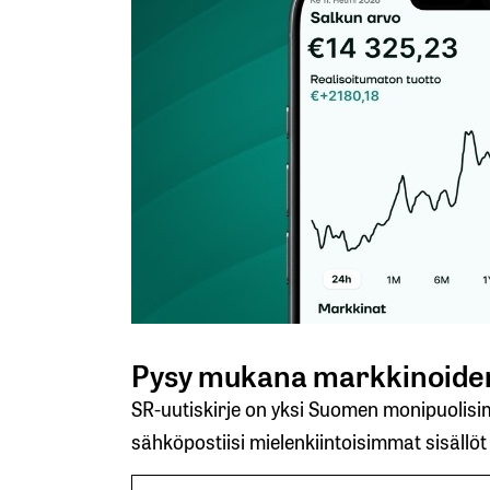
Lähetä kommentti
Pysy mukana markkinoiden
SR-uutiskirje on yksi Suomen monipuolisimm
sähköpostiisi mielenkiintoisimmat sisällöt