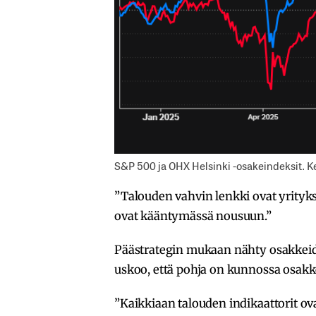
S&P 500 ja OHX Helsinki -osakeindeksit. K
”Talouden vahvin lenkki ovat yrityk
ovat kääntymässä nousuun.”
Päästrategin mukaan nähty osakkeide
uskoo, että pohja on kunnossa osakk
”Kaikkiaan talouden indikaattorit ova