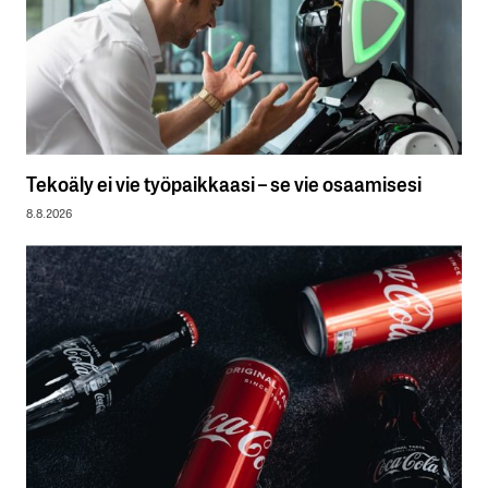
Tekoäly ei vie työpaikkaasi – se vie osaamisesi
8.8.2026