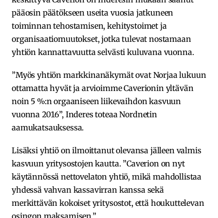
pääosin päätökseen useita vuosia jatkuneen
toiminnan tehostamisen, kehitystoimet ja
organisaatiomuutokset, jotka tulevat nostamaan
yhtiön kannattavuutta selvästi kuluvana vuonna.
”Myös yhtiön markkinanäkymät ovat Norjaa lukuun
ottamatta hyvät ja arvioimme Caverionin yltävän
noin 5 %:n orgaaniseen liikevaihdon kasvuun
vuonna 2016”, Inderes toteaa Nordnetin
aamukatsauksessa.
Lisäksi yhtiö on ilmoittanut olevansa jälleen valmis
kasvuun yritysostojen kautta. ”Caverion on nyt
käytännössä nettovelaton yhtiö, mikä mahdollistaa
yhdessä vahvan kassavirran kanssa sekä
merkittävän kokoiset yritysostot, että houkuttelevan
osingon maksamisen.”