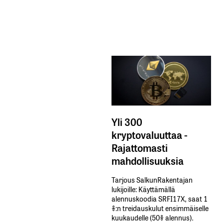
Yli 300
kryptovaluuttaa -
Rajattomasti
mahdollisuuksia
Tarjous SalkunRakentajan
lukijoille: Käyttämällä​ ​
alennuskoodia​ ​SRFI17X,​ ​saat​ ​1
%:n treidauskulut​ ​ensimmäiselle​ ​
kuukaudelle​ ​(50%​ ​alennus).