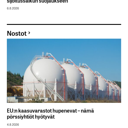
sijoitussalkun suojaukseen
6.8.2026
Nostot
EU:n kaasuvarastot hupenevat – nämä
pörssiyhtiöt hyötyvät
4.8.2026