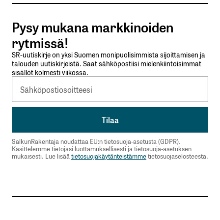
Tilaa SalkunRakentajan uutiskirje
Pysy mukana markkinoiden
Lähetä kommentti
rytmissä!
SR-uutiskirje on yksi Suomen monipuolisimmista sijoittamisen ja
talouden uutiskirjeistä. Saat sähköpostiisi mielenkiintoisimmat
sisällöt kolmesti viikossa.
SalkunRakentaja noudattaa EU:n tietosuoja-asetusta (GDPR).
Käsittelemme tietojasi luottamuksellisesti ja tietosuoja-asetuksen
mukaisesti. Lue lisää
tietosuojakäytänteistämme
tietosuojaselosteesta.