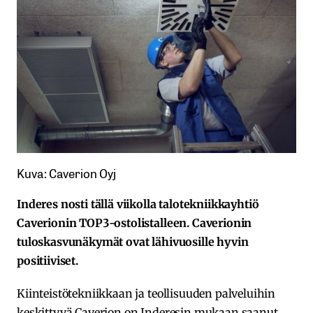
Kuva: Caverion Oyj
Inderes nosti tällä viikolla talotekniikkayhtiö
Caverionin TOP3-ostolistalleen. Caverionin
tuloskasvunäkymät ovat lähivuosille hyvin
positiiviset.
Kiinteistötekniikkaan ja teollisuuden palveluihin
keskittyvä Caverion on Inderesin mukaan saanut