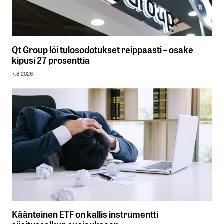
Qt Group löi tulosodotukset reippaasti – osake
kipusi 27 prosenttia
7.8.2026
Käänteinen ETF on kallis instrumentti