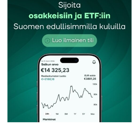
Sähköpostiosoitettasi ei julkaista.
Pakolliset
kentät on merkitty
*
Kommentti
*
Nimesi tai nimimerkkisi
*
Sähköpostiosoitteesi
*