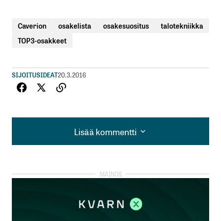
Caverion
osakelista
osakesuositus
talotekniikka
TOP3-osakkeet
SIJOITUSIDEAT
20.3.2016
Lisää kommentti
Lisää kommentti
kirjautua
sisään
rekisteröityä