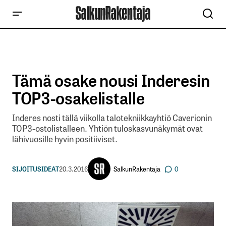
Tämä osake nousi Inderesin
TOP3-osakelistalle
Inderes nosti tällä viikolla talotekniikkayhtiö Caverionin
TOP3-ostolistalleen. Yhtiön tuloskasvunäkymät ovat
lähivuosille hyvin positiiviset.
SalkunRakentaja
SIJOITUSIDEAT
20.3.2016
0