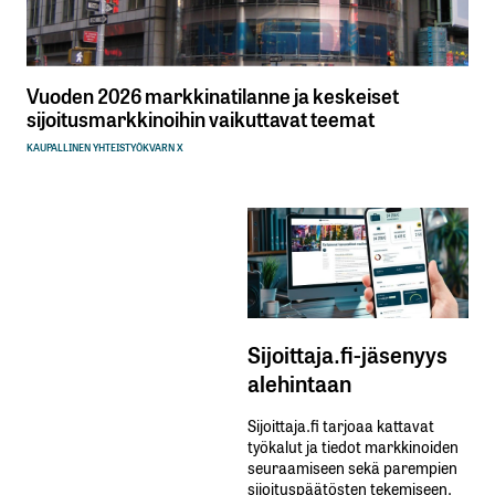
Vuoden 2026 markkinatilanne ja keskeiset
sijoitusmarkkinoihin vaikuttavat teemat
KAUPALLINEN YHTEISTYÖ
KVARN X
Sijoittaja.fi-jäsenyys
alehintaan
Sijoittaja.fi tarjoaa kattavat
työkalut ja tiedot markkinoiden
seuraamiseen sekä parempien
sijoituspäätösten tekemiseen.