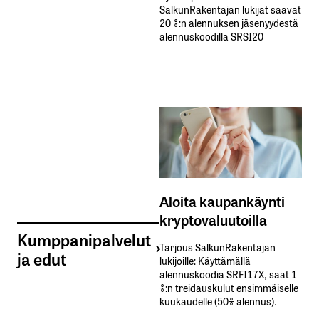
SalkunRakentajan lukijat saavat
20 %:n alennuksen jäsenyydestä
alennuskoodilla SRSI20
Aloita kaupankäynti
kryptovaluutoilla
Kumppanipalvelut
Tarjous SalkunRakentajan
ja edut
lukijoille: Käyttämällä​ ​
alennuskoodia​ ​SRFI17X,​ ​saat​ ​1
%:n treidauskulut​ ​ensimmäiselle​ ​
kuukaudelle​ ​(50%​ ​alennus).