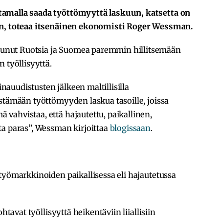
tamalla saada työttömyyttä laskuun, katsetta on
an, toteaa itsenäinen ekonomisti Roger Wessman.
nut Ruotsia ja Suomea paremmin hillitsemään
 työllisyyttä.
auudistusten jälkeen maltillisilla
stämään työttömyyden laskua tasoille, joissa
vahvistaa, että hajautettu, paikallinen,
ta paras”, Wessman kirjoittaa
blogissaan
.
työmarkkinoiden paikallisessa eli hajautetussa
htavat työllisyyttä heikentäviin liiallisiin