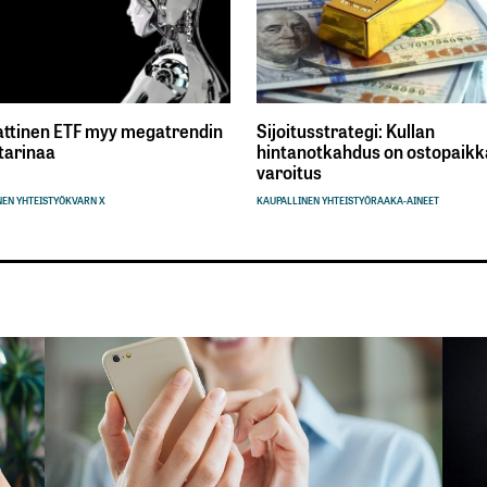
ttinen ETF myy megatrendin
Sijoitusstrategi: Kullan
tarinaa
hintanotkahdus on ostopaikka
varoitus
EN YHTEISTYÖ
KVARN X
KAUPALLINEN YHTEISTYÖ
RAAKA-AINEET