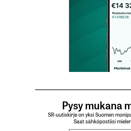
Lähetä kommentti
Pysy mukana m
SR-uutiskirje on yksi Suomen monipuo
Saat sähköpostiisi mielen