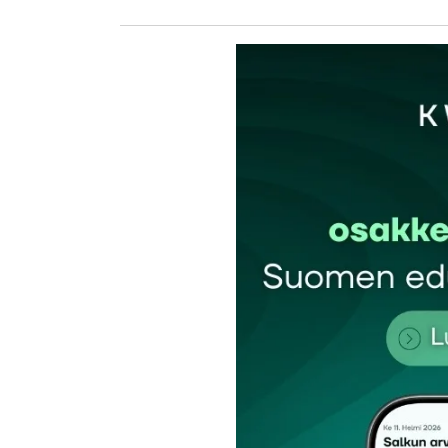
kirj
Sähköpostiosoitettasi ei julkaista.
Pakollis
Kommentti
*
Nimesi tai nimimerkkisi
*
Tilaa SalkunRakentajan uutiskirje