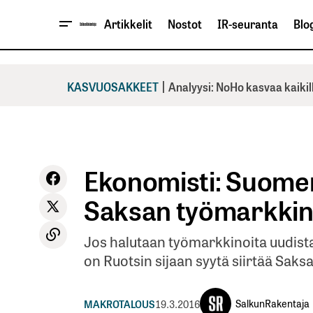
Artikkelit
Nostot
IR-seuranta
Blog
|
KASVUOSAKKEET
Analyysi: NoHo kasvaa kaikil
Ekonomisti: Suomen 
Saksan työmarkkin
Jos halutaan työmarkkinoita uudista
on Ruotsin sijaan syytä siirtää Saks
SalkunRakentaja
MAKROTALOUS
19.3.2016