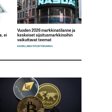
Vuoden 2026 markkinatilanne ja
, ei
keskeiset sijoitusmarkkinoihin
vaikuttavat teemat
KAUPALLINEN YHTEISTYÖ
KVARN X