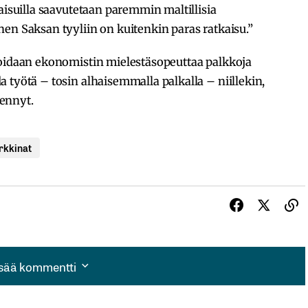
aisuilla saavutetaan paremmin maltillisia
en Saksan tyyliin on kuitenkin paras ratkaisu.”
voidaan ekonomistin mielestäsopeuttaa palkkoja
 työtä – tosin alhaisemmalla palkalla – niillekin,
ennyt.
rkkinat
isää kommentti
isää kommentti