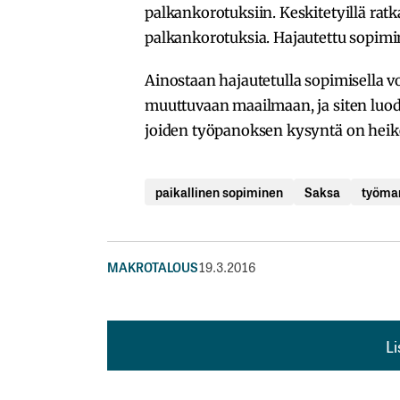
palkankorotuksiin. Keskitetyillä ratk
palkankorotuksia. Hajautettu sopimin
Ainostaan hajautetulla sopimisella 
muuttuvaan maailmaan, ja siten luoda
joiden työpanoksen kysyntä on heik
paikallinen sopiminen
Saksa
työma
MAKROTALOUS
19.3.2016
L
L