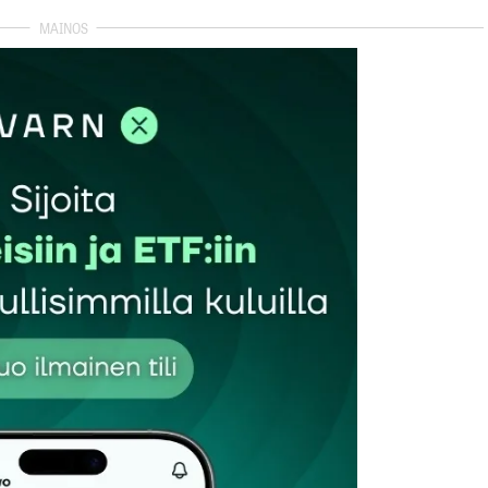
autua sisään
rekisteröityä
et kentät on merkitty
*
Sähköpostiosoitteesi
*