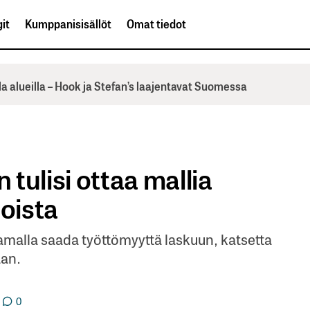
it
Kumppanisisällöt
Omat tiedot
la alueilla – Hook ja Stefan’s laajentavat Suomessa
tulisi ottaa mallia
oista
malla saada työttömyyttä laskuun, katsetta
aan.
0