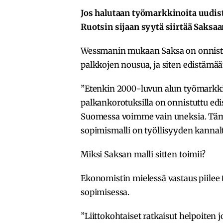
Jos halutaan työmarkkinoita uudis
Ruotsin sijaan syytä siirtää Saksa
Wessmanin mukaan Saksa on onnistu
palkkojen nousua, ja siten edistämään
”Etenkin 2000-luvun alun työmarkkin
palkankorotuksilla on onnistuttu edi
Suomessa voimme vain uneksia. Tämä 
sopimismalli on työllisyyden kannal
Miksi Saksan malli sitten toimii?
Ekonomistin mielessä vastaus piilee 
sopimisessa.
”Liittokohtaiset ratkaisut helpoiten jo