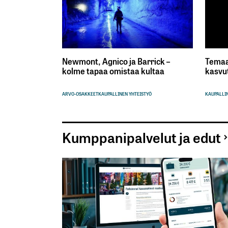
Newmont, Agnico ja Barrick –
Temaa
kolme tapaa omistaa kultaa
kasvu
ARVO-OSAKKEET
KAUPALLINEN YHTEISTYÖ
KAUPALLIN
Kumppanipalvelut ja edut