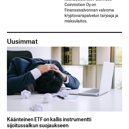
Coinmotion Oy on
Finanssivalvonnan valvoma
kryptovarapalvelun tarjoaja ja
maksulaitos.
Uusimmat
Käänteinen ETF on kallis instrumentti
sijoitussalkun suojaukseen