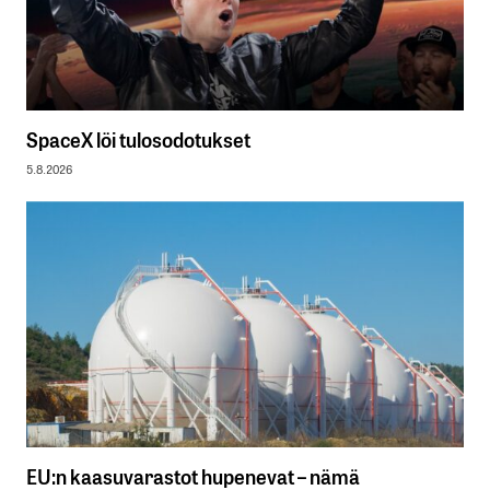
SpaceX löi tulosodotukset
5.8.2026
EU:n kaasuvarastot hupenevat – nämä