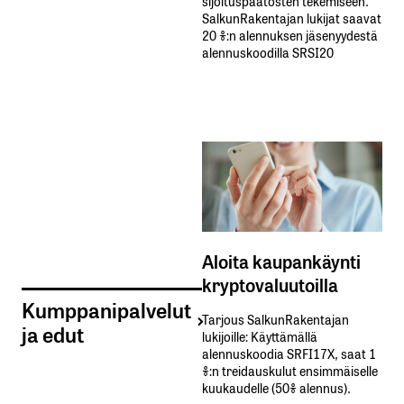
sijoituspäätösten tekemiseen.
SalkunRakentajan lukijat saavat
20 %:n alennuksen jäsenyydestä
alennuskoodilla SRSI20
Aloita kaupankäynti
kryptovaluutoilla
Kumppanipalvelut
Tarjous SalkunRakentajan
ja edut
lukijoille: Käyttämällä​ ​
alennuskoodia​ ​SRFI17X,​ ​saat​ ​1
%:n treidauskulut​ ​ensimmäiselle​ ​
kuukaudelle​ ​(50%​ ​alennus).