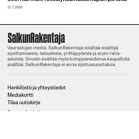
21.7.2026
Vaurastujan media. SalkunRakentaja sisältää sisältöjä
sijoittamisesta, taloudesta, yrittäjyydesta ja arjen raha-
asioista. Sivusto sisältää myös kumppaneidensa kaupallista
sisältöä. SalkunRakentaja ei anna sijoitussuosituksia.
Henkilöstö ja yhteystiedot
Mediakortti
Tilaa uutiskirje
Anna palautetta
Sisällöntuottajaksi SalkunRakentajaan