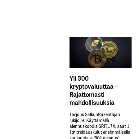
Yli 300
kryptovaluuttaa -
Rajattomasti
mahdollisuuksia
Tarjous SalkunRakentajan
lukijoille: Käyttämällä​ ​
alennuskoodia​ ​SRFI17X,​ ​saat​ ​1
%:n treidauskulut​ ​ensimmäiselle​ ​
kuukaudelle​ ​(50%​ ​alennus).