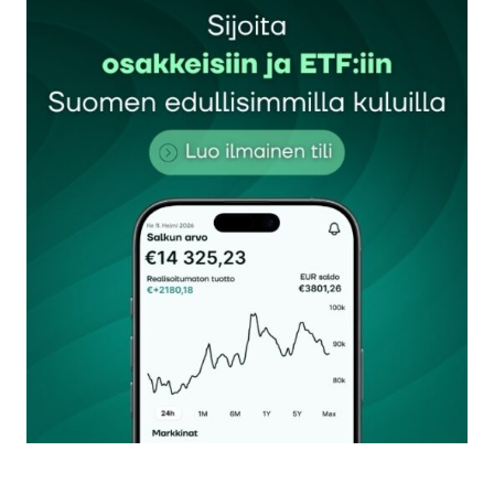
Sähköpostiosoitettasi ei julkaista.
Pakolliset
kentät on merkitty
*
Kommentti
*
Nimesi tai nimimerkkisi
*
Sähköpostiosoitteesi
*