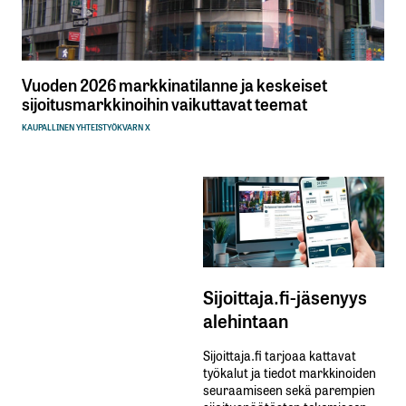
Vuoden 2026 markkinatilanne ja keskeiset
sijoitusmarkkinoihin vaikuttavat teemat
KAUPALLINEN YHTEISTYÖ
KVARN X
Sijoittaja.fi-jäsenyys
alehintaan
Sijoittaja.fi tarjoaa kattavat
työkalut ja tiedot markkinoiden
seuraamiseen sekä parempien