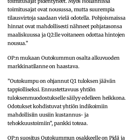
toimitusajat pidentyneet. Myös Hollannissa
toimitusajat ovat nousussa, mutta suurempia
tilausvirtoja saadaan vielä odotella. Pohjoismaissa
hinnat ovat mahdollisesti nähneet pohjatasonsa
maaliskuussa ja Q2:lle voitaneen odottaa hintojen
nousua.”
OP:n mukaan Outokummun osalta alkuvuoden
markkinatilanne on haastava.
”Outokumpu on ohjannut Q1 tuloksen jäävän
tappiolliseksi. Ennustettavuus yhtiön
tuloksenmuodostukselle säilyy edelleen heikkona.
Odotukset kohdistuvat yhtiön indikoimiin
mahdollisiin uusiin kustannus- ja
tehokkuustoimiin”, pankki toteaa.
OP:n suositus Outokummun osakkeelle on Pidä ja