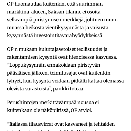
OP huomauttaa kuitenkin, että suurimman
markkina-alueen, Saksan tilanne ei osoita
selkeämpiä piristymisen merkkejä, johtuen muun
muassa heikosta vientikysynnästä ja vaisusta
kysynnästä investointitavarahyödykkeissä.
OP:n mukaan kuluttajavetoiset teollisuudet ja
rakentamisen kysyntä ovat hienoisessa kasvussa.
”Loppukysynnän ennakoidaan piristyvän
pääsiäisen jälkeen. toimitusajat ovat kuitenkin
lyhyet, kun kysyntä voidaan pitkälti kattaa olemassa
olevista varastoista”, pankki toteaa.
Perushintojen merkittävämpää nousua ei
kuitenkaan ole näköpiirissä, OP arvioi.
”Italiassa tilausvirrat ovat kasvaneet ja tehtaiden