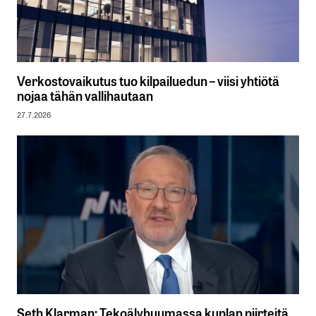
Verkostovaikutus tuo kilpailuedun – viisi yhtiötä
nojaa tähän vallihautaan
27.7.2026
Seth Klarman: Tekoälyhuumassa kuplan piirteitä