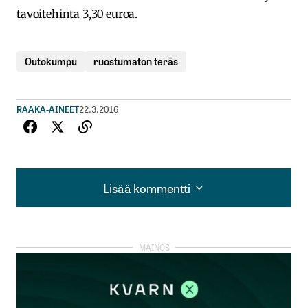
tavoitehinta 3,30 euroa.
Outokumpu
ruostumaton teräs
RAAKA-AINEET
22.3.2016
Lisää kommentti
Lisää kommentti
kirjautua
sisään
rekisteröityä