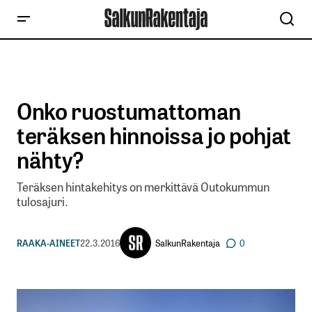
Onko ruostumattoman
teräksen hinnoissa jo pohjat
nähty?
Teräksen hintakehitys on merkittävä Outokummun
tulosajuri.
SalkunRakentaja
RAAKA-AINEET
22.3.2016
0