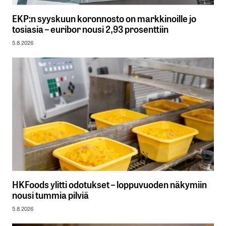
EKP:n syyskuun koronnosto on markkinoille jo
tosiasia – euribor nousi 2,93 prosenttiin
5.8.2026
HKFoods ylitti odotukset – loppuvuoden näkymiin
nousi tummia pilviä
5.8.2026