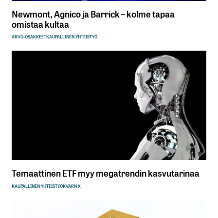
Newmont, Agnico ja Barrick – kolme tapaa
omistaa kultaa
ARVO-OSAKKEET
KAUPALLINEN YHTEISTYÖ
Temaattinen ETF myy megatrendin kasvutarinaa
KAUPALLINEN YHTEISTYÖ
KVARN X