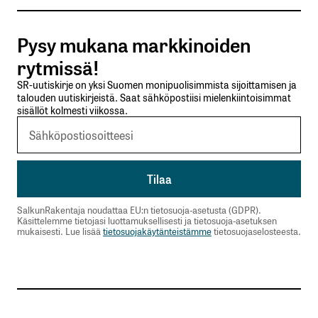
Tilaa SalkunRakentajan uutiskirje
Pysy mukana markkinoiden
Lähetä kommentti
rytmissä!
SR-uutiskirje on yksi Suomen monipuolisimmista sijoittamisen ja
talouden uutiskirjeistä. Saat sähköpostiisi mielenkiintoisimmat
sisällöt kolmesti viikossa.
SalkunRakentaja noudattaa EU:n tietosuoja-asetusta (GDPR).
Käsittelemme tietojasi luottamuksellisesti ja tietosuoja-asetuksen
mukaisesti. Lue lisää
tietosuojakäytänteistämme
tietosuojaselosteesta.