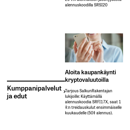
alennuskoodilla SRSI20
Aloita kaupankäynti
kryptovaluutoilla
Kumppanipalvelut
Tarjous SalkunRakentajan
ja edut
lukijoille: Käyttämällä​ ​
alennuskoodia​ ​SRFI17X,​ ​saat​ ​1
%:n treidauskulut​ ​ensimmäiselle​ ​
kuukaudelle​ ​(50%​ ​alennus).