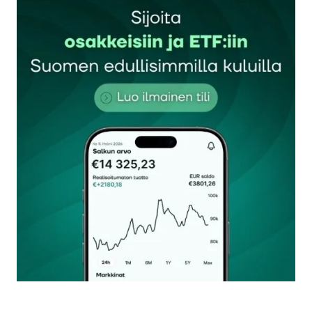
Sähköpostiosoitettasi ei julkaista.
Pakolliset
kentät on merkitty
*
Kommentti
*
Nimesi tai nimimerkkisi
*
Sähköpostiosoitteesi
*