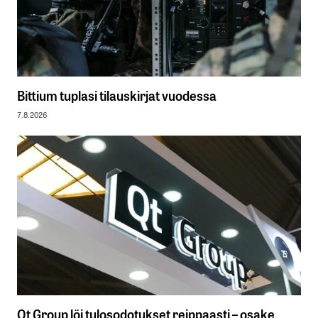
Bittium tuplasi tilauskirjat vuodessa
7.8.2026
Qt Group löi tulosodotukset reippaasti – osake