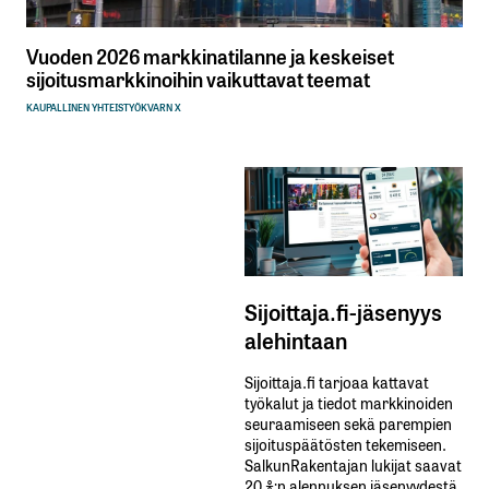
Vuoden 2026 markkinatilanne ja keskeiset
sijoitusmarkkinoihin vaikuttavat teemat
KAUPALLINEN YHTEISTYÖ
KVARN X
Sijoittaja.fi-jäsenyys
alehintaan
Sijoittaja.fi tarjoaa kattavat
työkalut ja tiedot markkinoiden
seuraamiseen sekä parempien
sijoituspäätösten tekemiseen.
SalkunRakentajan lukijat saavat
20 %:n alennuksen jäsenyydestä