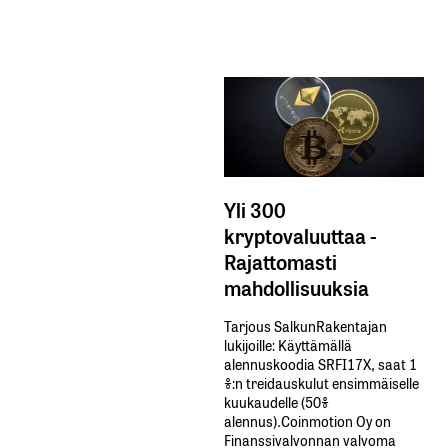
Yli 300
kryptovaluuttaa -
Rajattomasti
mahdollisuuksia
Tarjous SalkunRakentajan
lukijoille: Käyttämällä​ ​
alennuskoodia​ ​SRFI17X,​ ​saat​ ​1
%:n treidauskulut​ ​ensimmäiselle​ ​
kuukaudelle​ ​(50%​ ​
alennus).Coinmotion Oy on
Finanssivalvonnan valvoma