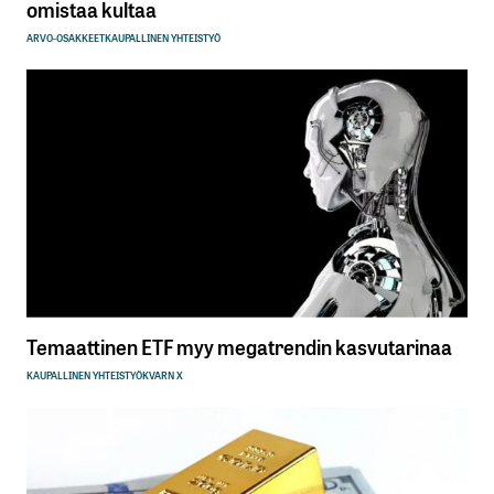
omistaa kultaa
ARVO-OSAKKEET
KAUPALLINEN YHTEISTYÖ
Temaattinen ETF myy megatrendin kasvutarinaa
KAUPALLINEN YHTEISTYÖ
KVARN X