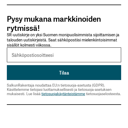
Tilaa SalkunRakentajan uutiskirje
Pysy mukana markkinoiden
Lähetä kommentti
rytmissä!
SR-uutiskirje on yksi Suomen monipuolisimmista sijoittamisen ja
talouden uutiskirjeistä. Saat sähköpostiisi mielenkiintoisimmat
sisällöt kolmesti viikossa.
SalkunRakentaja noudattaa EU:n tietosuoja-asetusta (GDPR).
Käsittelemme tietojasi luottamuksellisesti ja tietosuoja-asetuksen
mukaisesti. Lue lisää
tietosuojakäytänteistämme
tietosuojaselosteesta.