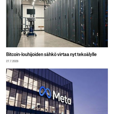
Bitcoin-louhijoiden sähkö virtaa nyt tekoälylle
27.7.2026