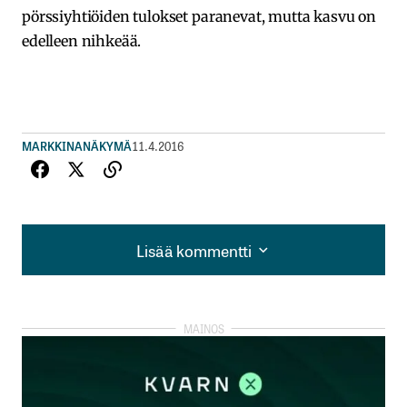
pörssiyhtiöiden tulokset paranevat, mutta kasvu on
edelleen nihkeää.
MARKKINANÄKYMÄ
11.4.2016
Lisää kommentti
Lisää kommentti
kirjautua
sisään
rekisteröityä