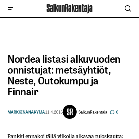
Nordea listasi alkuvuoden
onnistujat: metsäyhtiöt,
Neste, Outokumpu ja
Finnair
SalkunRakentaja
MARKKINANÄKYMÄ
11.4.2016
0
Pankki ennakoi tällä viikolla alkavaa tuloskautta: