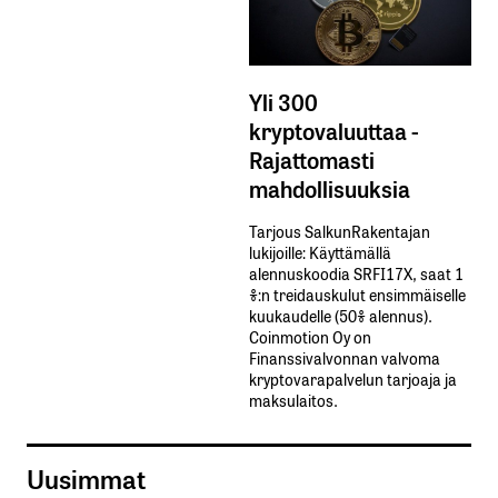
Yli 300
kryptovaluuttaa -
Rajattomasti
mahdollisuuksia
Tarjous SalkunRakentajan
lukijoille: Käyttämällä​ ​
alennuskoodia​ ​SRFI17X,​ ​saat​ ​1
%:n treidauskulut​ ​ensimmäiselle​ ​
kuukaudelle​ ​(50%​ ​alennus).
Coinmotion Oy on
Finanssivalvonnan valvoma
kryptovarapalvelun tarjoaja ja
maksulaitos.
Uusimmat