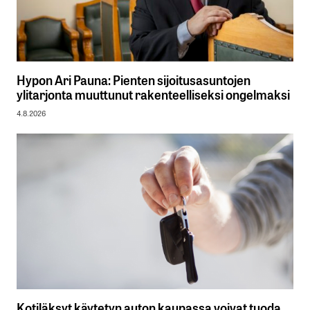
Hypon Ari Pauna: Pienten sijoitusasuntojen
ylitarjonta muuttunut rakenteelliseksi ongelmaksi
4.8.2026
Kotiläksyt käytetyn auton kaupassa voivat tuoda