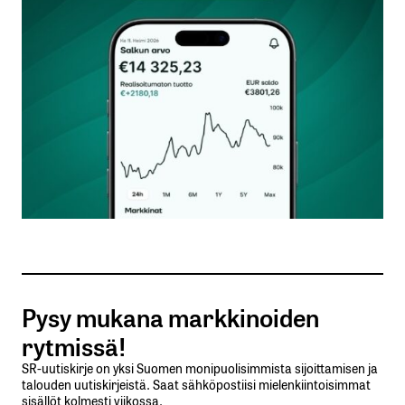
Kommentti
*
Nimesi tai nimimerkkisi
*
Sähköpostiosoitteesi
*
Tilaa SalkunRakentajan uutiskirje
Pysy mukana markkinoiden
Lähetä kommentti
rytmissä!
SR-uutiskirje on yksi Suomen monipuolisimmista sijoittamisen ja
talouden uutiskirjeistä. Saat sähköpostiisi mielenkiintoisimmat
sisällöt kolmesti viikossa.