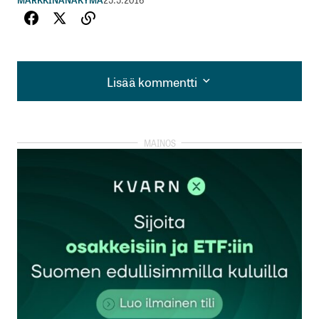
Lisää kommentti
Lisää kommentti
kirjautua
sisään
rekisteröityä
Sähköpostiosoitettasi ei julkaista.
Pakolliset
kentät on merkitty
*