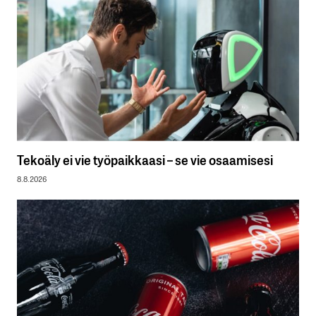
Tekoäly ei vie työpaikkaasi – se vie osaamisesi
8.8.2026