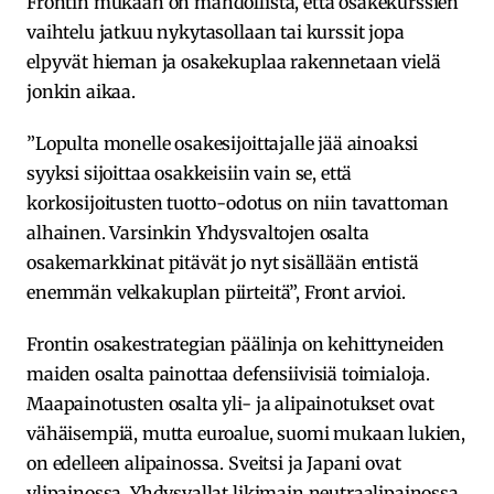
Frontin mukaan on mahdollista, että osakekurssien
vaihtelu jatkuu nykytasollaan tai kurssit jopa
elpyvät hieman ja osakekuplaa rakennetaan vielä
jonkin aikaa.
”Lopulta monelle osakesijoittajalle jää ainoaksi
syyksi sijoittaa osakkeisiin vain se, että
korkosijoitusten tuotto-odotus on niin tavattoman
alhainen. Varsinkin Yhdysvaltojen osalta
osakemarkkinat pitävät jo nyt sisällään entistä
enemmän velkakuplan piirteitä”, Front arvioi.
Frontin osakestrategian päälinja on kehittyneiden
maiden osalta painottaa defensiivisiä toimialoja.
Maapainotusten osalta yli- ja alipainotukset ovat
vähäisempiä, mutta euroalue, suomi mukaan lukien,
on edelleen alipainossa. Sveitsi ja Japani ovat
ylipainossa, Yhdysvallat likimain neutraalipainossa.