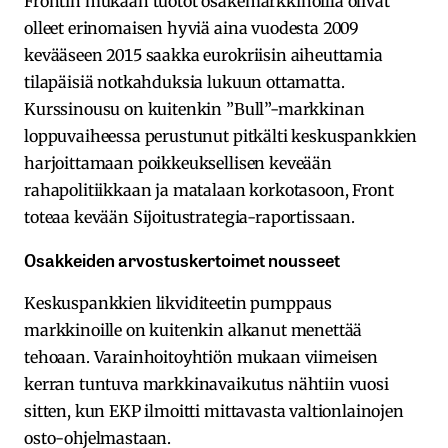
Frontin mukaan tuotot osakemarkkinoilla olivat
olleet erinomaisen hyviä aina vuodesta 2009
kevääseen 2015 saakka eurokriisin aiheuttamia
tilapäisiä notkahduksia lukuun ottamatta.
Kurssinousu on kuitenkin ”Bull”-markkinan
loppuvaiheessa perustunut pitkälti keskuspankkien
harjoittamaan poikkeuksellisen keveään
rahapolitiikkaan ja matalaan korkotasoon, Front
toteaa kevään Sijoitustrategia-raportissaan.
Osakkeiden arvostuskertoimet nousseet
Keskuspankkien likviditeetin pumppaus
markkinoille on kuitenkin alkanut menettää
tehoaan. Varainhoitoyhtiön mukaan viimeisen
kerran tuntuva markkinavaikutus nähtiin vuosi
sitten, kun EKP ilmoitti mittavasta valtionlainojen
osto-ohjelmastaan.