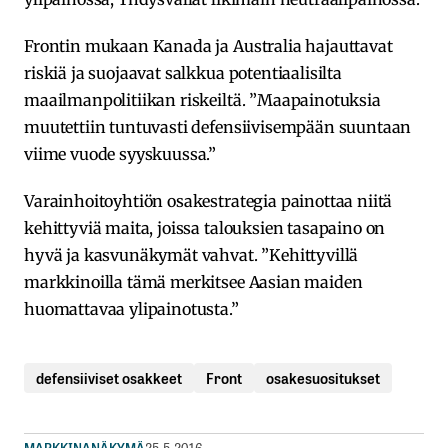
Frontin mukaan Kanada ja Australia hajauttavat
riskiä ja suojaavat salkkua potentiaalisilta
maailmanpolitiikan riskeiltä. ”Maapainotuksia
muutettiin tuntuvasti defensiivisempään suuntaan
viime vuode syyskuussa.”
Varainhoitoyhtiön osakestrategia painottaa niitä
kehittyviä maita, joissa talouksien tasapaino on
hyvä ja kasvunäkymät vahvat. ”Kehittyvillä
markkinoilla tämä merkitsee Aasian maiden
huomattavaa ylipainotusta.”
defensiiviset osakkeet
Front
osakesuositukset
MARKKINANÄKYMÄ
25.5.2016