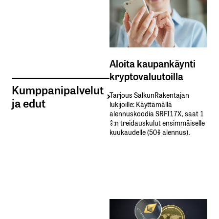
Aloita kaupankäynti
kryptovaluutoilla
Kumppanipalvelut
Tarjous SalkunRakentajan
ja edut
lukijoille: Käyttämällä​ ​
alennuskoodia​ ​SRFI17X,​ ​saat​ ​1
%:n treidauskulut​ ​ensimmäiselle​ ​
kuukaudelle​ ​(50%​ ​alennus).