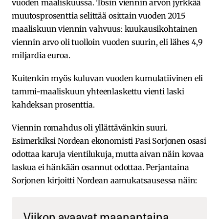
vuoden maaliskuussa. Tosin viennin arvon jyrkkää
muutosprosenttia selittää osittain vuoden 2015
maaliskuun viennin vahvuus: kuukausikohtainen
viennin arvo oli tuolloin vuoden suurin, eli lähes 4,9
miljardia euroa.
Kuitenkin myös kuluvan vuoden kumulatiivinen eli
tammi-maaliskuun yhteenlaskettu vienti laski
kahdeksan prosenttia.
Viennin romahdus oli yllättävänkin suuri.
Esimerkiksi Nordean ekonomisti Pasi Sorjonen osasi
odottaa karuja vientilukuja, mutta aivan näin kovaa
laskua ei hänkään osannut odottaa. Perjantaina
Sorjonen kirjoitti Nordean aamukatsausessa näin:
Viikon avaavat maanantaina