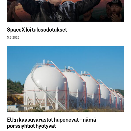
SpaceX löi tulosodotukset
5.8.2026
EU:n kaasuvarastot hupenevat – nämä
pörssiyhtiöt hyötyvät