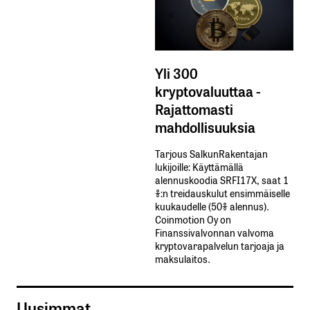
Yli 300
kryptovaluuttaa -
Rajattomasti
mahdollisuuksia
Tarjous SalkunRakentajan
lukijoille: Käyttämällä​ ​
alennuskoodia​ ​SRFI17X,​ ​saat​ ​1
%:n treidauskulut​ ​ensimmäiselle​ ​
kuukaudelle​ ​(50%​ ​alennus).
Coinmotion Oy on
Finanssivalvonnan valvoma
kryptovarapalvelun tarjoaja ja
maksulaitos.
Uusimmat