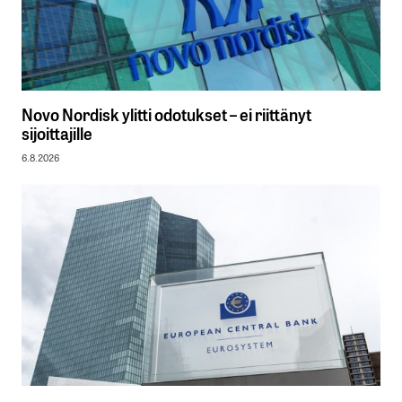
Novo Nordisk ylitti odotukset – ei riittänyt
sijoittajille
6.8.2026