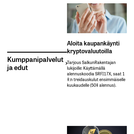
Aloita kaupankäynti
kryptovaluutoilla
Kumppanipalvelut
Tarjous SalkunRakentajan
ja edut
lukijoille: Käyttämällä​ ​
alennuskoodia​ ​SRFI17X,​ ​saat​ ​1
%:n treidauskulut​ ​ensimmäiselle​ ​
kuukaudelle​ ​(50%​ ​alennus).