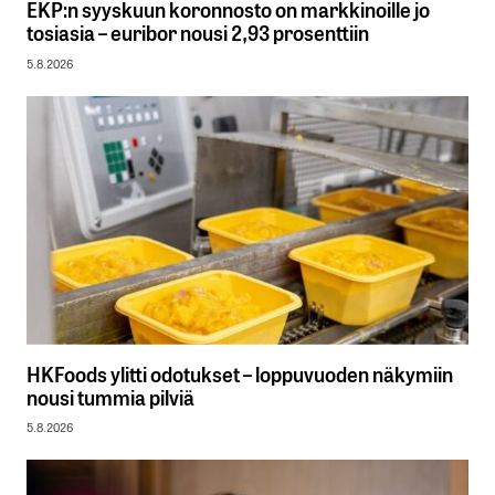
EKP:n syyskuun koronnosto on markkinoille jo
tosiasia – euribor nousi 2,93 prosenttiin
5.8.2026
HKFoods ylitti odotukset – loppuvuoden näkymiin
nousi tummia pilviä
5.8.2026