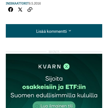
INDIKAATTORIT
9.5.2016
Lisää kommentti
Lisää kommentti
kirjautua
sisään
rekisteröityä
Sähköpostiosoitettasi ei julkaista.
Pakolliset
kentät on merkitty
*