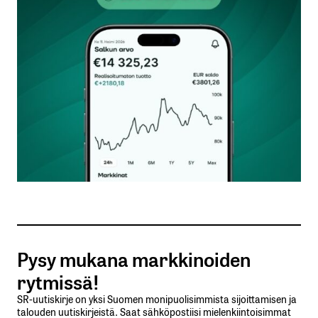
Kommentti
*
Nimesi tai nimimerkkisi
*
Sähköpostiosoitteesi
*
Tilaa SalkunRakentajan uutiskirje
Pysy mukana markkinoiden
Lähetä kommentti
rytmissä!
SR-uutiskirje on yksi Suomen monipuolisimmista sijoittamisen ja
talouden uutiskirjeistä. Saat sähköpostiisi mielenkiintoisimmat