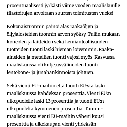
prosentuaalisesti jyrkästi viime vuoden maaliskuulle
tilastoitujen arvoltaan suurten toimitusten vuoksi.
Kokonaistuonnin painoi alas raakaöljyn ja
öljyjalosteiden tuonnin arvon syöksy. Tullin mukaan
koneiden ja laitteiden sekä kemianteollisuuden
tuotteiden tuonti laski hieman loivemmin. Raaka-
aineiden ja metallien tuonti vajosi myös. Kasvussa
maaliskuussa oli kuljetusvälineiden tuonti
lentokone- ja junahankinnoista johtuen.
Sekä vienti EU-maihin että tuonti EU:sta laski
maaliskuussa kahdeksan prosenttia. Vienti EU:n
ulkopuolelle laski 13 prosenttia ja tuonti EU:n
ulkopuolelta kymmenen prosenttia. Tammi-
maaliskuussa vienti EU-maihin väheni kuusi
prosenttia ja ulkokaupan vienti yhdeksän