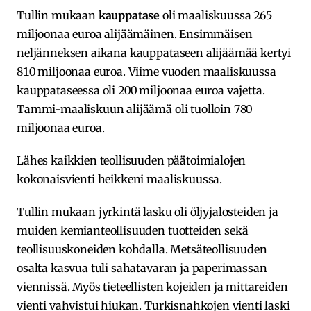
Tullin mukaan
kauppatase
oli maaliskuussa 265
miljoonaa euroa alijäämäinen. Ensimmäisen
neljänneksen aikana kauppataseen alijäämää kertyi
810 miljoonaa euroa. Viime vuoden maaliskuussa
kauppataseessa oli 200 miljoonaa euroa vajetta.
Tammi-maaliskuun alijäämä oli tuolloin 780
miljoonaa euroa.
Lähes kaikkien teollisuuden päätoimialojen
kokonaisvienti heikkeni maaliskuussa.
Tullin mukaan jyrkintä lasku oli öljyjalosteiden ja
muiden kemianteollisuuden tuotteiden sekä
teollisuuskoneiden kohdalla. Metsäteollisuuden
osalta kasvua tuli sahatavaran ja paperimassan
viennissä. Myös tieteellisten kojeiden ja mittareiden
vienti vahvistui hiukan. Turkisnahkojen vienti laski