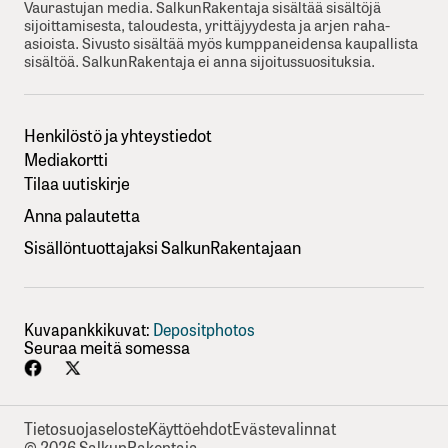
Vaurastujan media. SalkunRakentaja sisältää sisältöjä
sijoittamisesta, taloudesta, yrittäjyydesta ja arjen raha-
asioista. Sivusto sisältää myös kumppaneidensa kaupallista
sisältöä. SalkunRakentaja ei anna sijoitussuosituksia.
Henkilöstö ja yhteystiedot
Mediakortti
Tilaa uutiskirje
Anna palautetta
Sisällöntuottajaksi SalkunRakentajaan
Kuvapankkikuvat:
Depositphotos
Seuraa meitä somessa
Tietosuojaseloste
Käyttöehdot
Evästevalinnat
© 2026 SalkunRakentaja