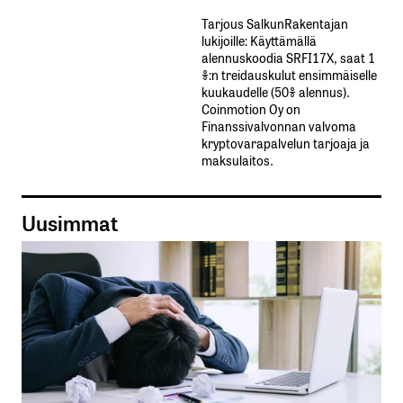
Tarjous SalkunRakentajan
lukijoille: Käyttämällä​ ​
alennuskoodia​ ​SRFI17X,​ ​saat​ ​1
%:n treidauskulut​ ​ensimmäiselle​ ​
kuukaudelle​ ​(50%​ ​alennus).
Coinmotion Oy on
Finanssivalvonnan valvoma
kryptovarapalvelun tarjoaja ja
maksulaitos.
Uusimmat