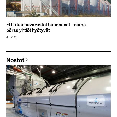
EU:n kaasuvarastot hupenevat – nämä
pörssiyhtiöt hyötyvät
4.8.2026
Nostot