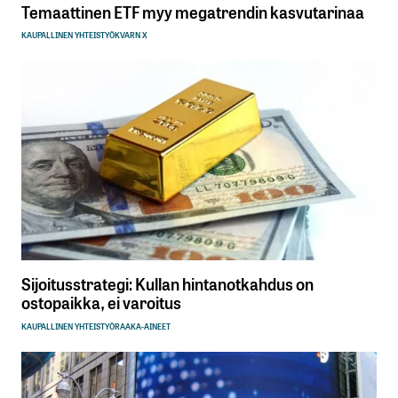
Temaattinen ETF myy megatrendin kasvutarinaa
KAUPALLINEN YHTEISTYÖ
KVARN X
Sijoitusstrategi: Kullan hintanotkahdus on
ostopaikka, ei varoitus
KAUPALLINEN YHTEISTYÖ
RAAKA-AINEET