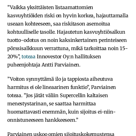
”Vaikka yksittäisten listaamattomien
kasvuyhtiöiden riski on hyvin korkea, hajauttamalla
useaan kohteeseen, saa riskitason asemoitua
kohtuulliselle tasolle. Hajautetun kasvuyhtiösalkun
tuotto-odotus on noin kaksinkertainen perinteiseen
pörssisalkkuun verrattuna, mikä tarkoittaa noin 15-
20%”,
toteaa
Innovestor Oy:n hallituksen
puheenjohtaja Antti Parviainen.
”Voiton synnyttämä ilo ja tappiosta aiheutuva
harmitus ei ole lineaarinen funktio”, Parviainen
toteaa. ”Jos jätät väliin Supercellin kaltaisen
menestystarinan, se saattaa harmittaa
huomattavasti enemmän, kuin sijoitus ei-niin-
onnistuneeseen hankkeeseen.”
Parviainen uskoo omien sijoituskokemustensa