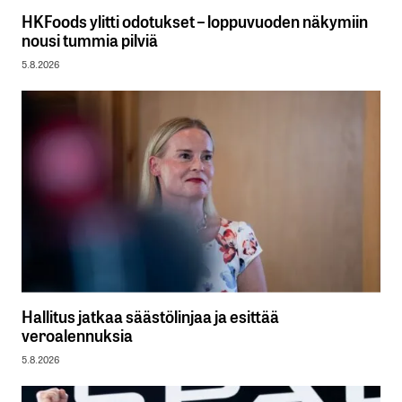
HKFoods ylitti odotukset – loppuvuoden näkymiin
nousi tummia pilviä
5.8.2026
Hallitus jatkaa säästölinjaa ja esittää
veroalennuksia
5.8.2026