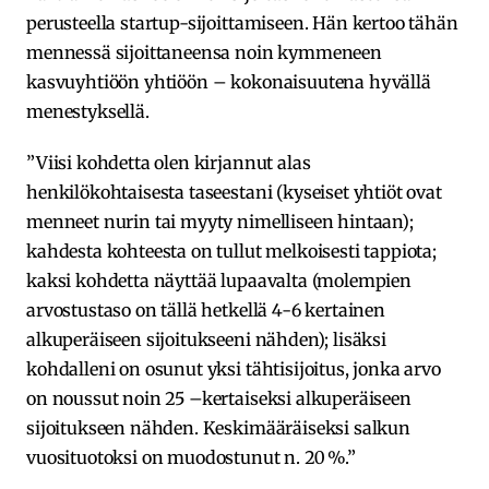
perusteella startup-sijoittamiseen. Hän kertoo tähän
mennessä sijoittaneensa noin kymmeneen
kasvuyhtiöön yhtiöön – kokonaisuutena hyvällä
menestyksellä.
”Viisi kohdetta olen kirjannut alas
henkilökohtaisesta taseestani (kyseiset yhtiöt ovat
menneet nurin tai myyty nimelliseen hintaan);
kahdesta kohteesta on tullut melkoisesti tappiota;
kaksi kohdetta näyttää lupaavalta (molempien
arvostustaso on tällä hetkellä 4-6 kertainen
alkuperäiseen sijoitukseeni nähden); lisäksi
kohdalleni on osunut yksi tähtisijoitus, jonka arvo
on noussut noin 25 –kertaiseksi alkuperäiseen
sijoitukseen nähden. Keskimääräiseksi salkun
vuosituotoksi on muodostunut n. 20 %.”