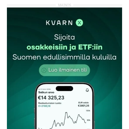
kirjautua
sisään
rekisteröityä
Sähköpostiosoitettasi ei julkaista.
Pakolliset
kentät on merkitty
*
Kommentti
*
Nimesi tai nimimerkkisi
*