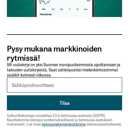
Sähköpostiosoitteesi
*
Tilaa SalkunRakentajan uutiskirje
Pysy mukana markkinoiden
Lähetä kommentti
rytmissä!
SR-uutiskirje on yksi Suomen monipuolisimmista sijoittamisen ja
talouden uutiskirjeistä. Saat sähköpostiisi mielenkiintoisimmat
sisällöt kolmesti viikossa.
SalkunRakentaja noudattaa EU:n tietosuoja-asetusta (GDPR).
Käsittelemme tietojasi luottamuksellisesti ja tietosuoja-asetuksen
mukaisesti. Lue lisää
tietosuojakäytänteistämme
tietosuojaselosteesta.