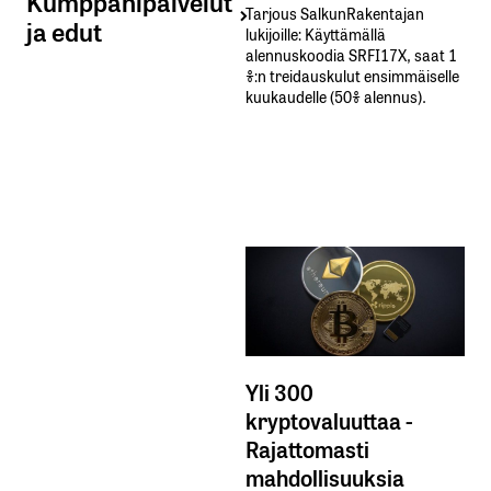
Kumppanipalvelut
Tarjous SalkunRakentajan
ja edut
lukijoille: Käyttämällä​ ​
alennuskoodia​ ​SRFI17X,​ ​saat​ ​1
%:n treidauskulut​ ​ensimmäiselle​ ​
kuukaudelle​ ​(50%​ ​alennus).
Yli 300
kryptovaluuttaa -
Rajattomasti
mahdollisuuksia