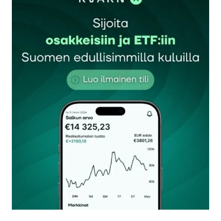
Sähköpostiosoitettasi ei julkaista.
Pakolliset
kentät on merkitty
*
Kommentti
*
Nimesi tai nimimerkkisi
*
Sähköpostiosoitteesi
*