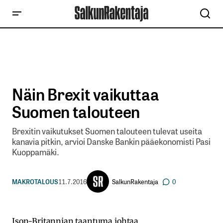
Näin Brexit vaikuttaa
Suomen talouteen
Brexitin vaikutukset Suomen talouteen tulevat useita
kanavia pitkin, arvioi Danske Bankin pääekonomisti Pasi
Kuoppamäki.
SalkunRakentaja
MAKROTALOUS
11.7.2016
0
Ison-Britannian taantuma johtaa