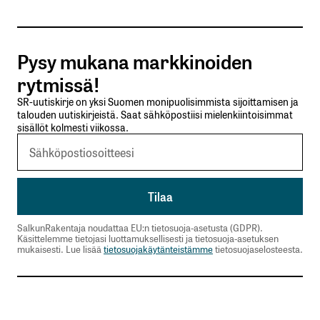
Tilaa SalkunRakentajan uutiskirje
Pysy mukana markkinoiden
Lähetä kommentti
rytmissä!
SR-uutiskirje on yksi Suomen monipuolisimmista sijoittamisen ja
talouden uutiskirjeistä. Saat sähköpostiisi mielenkiintoisimmat
sisällöt kolmesti viikossa.
SalkunRakentaja noudattaa EU:n tietosuoja-asetusta (GDPR).
Käsittelemme tietojasi luottamuksellisesti ja tietosuoja-asetuksen
mukaisesti. Lue lisää
tietosuojakäytänteistämme
tietosuojaselosteesta.