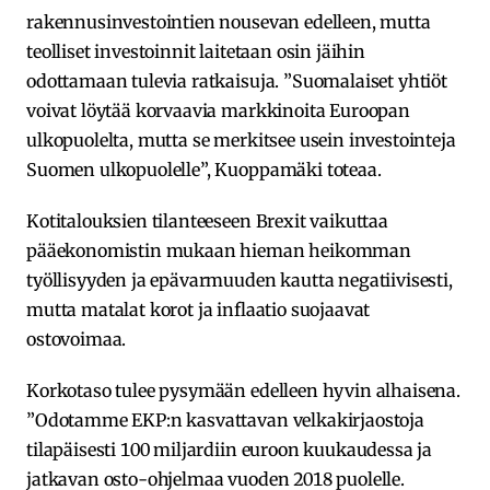
rakennusinvestointien nousevan edelleen, mutta
teolliset investoinnit laitetaan osin jäihin
odottamaan tulevia ratkaisuja. ”Suomalaiset yhtiöt
voivat löytää korvaavia markkinoita Euroopan
ulkopuolelta, mutta se merkitsee usein investointeja
Suomen ulkopuolelle”, Kuoppamäki toteaa.
Kotitalouksien tilanteeseen Brexit vaikuttaa
pääekonomistin mukaan hieman heikomman
työllisyyden ja epävarmuuden kautta negatiivisesti,
mutta matalat korot ja inflaatio suojaavat
ostovoimaa.
Korkotaso tulee pysymään edelleen hyvin alhaisena.
”Odotamme EKP:n kasvattavan velkakirjaostoja
tilapäisesti 100 miljardiin euroon kuukaudessa ja
jatkavan osto-ohjelmaa vuoden 2018 puolelle.