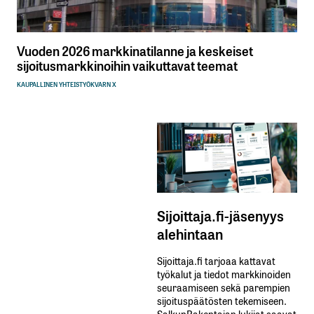
Vuoden 2026 markkinatilanne ja keskeiset
sijoitusmarkkinoihin vaikuttavat teemat
KAUPALLINEN YHTEISTYÖ
KVARN X
Sijoittaja.fi-jäsenyys
alehintaan
Sijoittaja.fi tarjoaa kattavat
työkalut ja tiedot markkinoiden
seuraamiseen sekä parempien
sijoituspäätösten tekemiseen.
SalkunRakentajan lukijat saavat