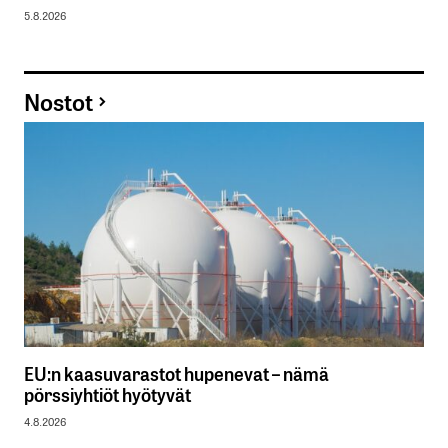
5.8.2026
Nostot
EU:n kaasuvarastot hupenevat – nämä
pörssiyhtiöt hyötyvät
4.8.2026