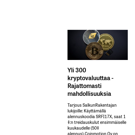
Yli 300
kryptovaluuttaa -
Rajattomasti
mahdollisuuksia
Tarjous SalkunRakentajan
lukijoille: Käyttämällä​ ​
alennuskoodia​ ​SRFI17X,​ ​saat​ ​1
%:n treidauskulut​ ​ensimmäiselle​ ​
kuukaudelle​ ​(50%​ ​
alennus).Coinmotion Oy on