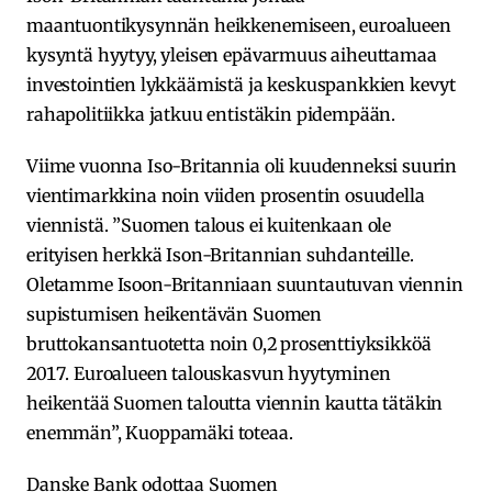
maantuontikysynnän heikkenemiseen, euroalueen
kysyntä hyytyy, yleisen epävarmuus aiheuttamaa
investointien lykkäämistä ja keskuspankkien kevyt
rahapolitiikka jatkuu entistäkin pidempään.
Viime vuonna Iso-Britannia oli kuudenneksi suurin
vientimarkkina noin viiden prosentin osuudella
viennistä. ”Suomen talous ei kuitenkaan ole
erityisen herkkä Ison-Britannian suhdanteille.
Oletamme Isoon-Britanniaan suuntautuvan viennin
supistumisen heikentävän Suomen
bruttokansantuotetta noin 0,2 prosenttiyksikköä
2017. Euroalueen talouskasvun hyytyminen
heikentää Suomen taloutta viennin kautta tätäkin
enemmän”, Kuoppamäki toteaa.
Danske Bank odottaa Suomen