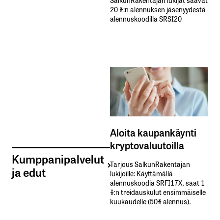
20 %:n alennuksen jäsenyydestä
alennuskoodilla SRSI20
Aloita kaupankäynti
kryptovaluutoilla
Kumppanipalvelut
Tarjous SalkunRakentajan
ja edut
lukijoille: Käyttämällä​ ​
alennuskoodia​ ​SRFI17X,​ ​saat​ ​1
%:n treidauskulut​ ​ensimmäiselle​ ​
kuukaudelle​ ​(50%​ ​alennus).