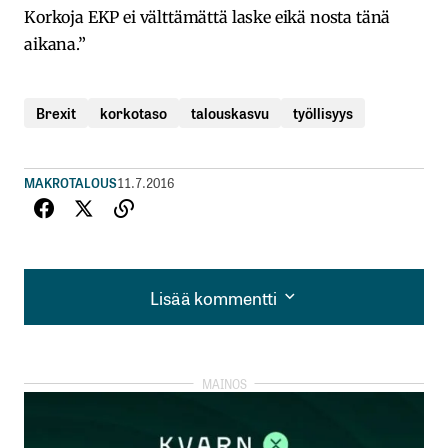
Korkoja EKP ei välttämättä laske eikä nosta tänä
aikana.”
Brexit
korkotaso
talouskasvu
työllisyys
MAKROTALOUS
11.7.2016
Lisää kommentti
Lisää kommentti
kirjautua
sisään
rekisteröityä