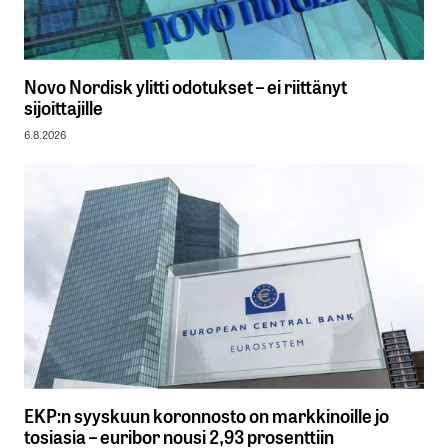
Novo Nordisk ylitti odotukset – ei riittänyt
sijoittajille
6.8.2026
EKP:n syyskuun koronnosto on markkinoille jo
tosiasia – euribor nousi 2,93 prosenttiin