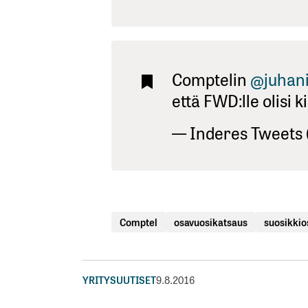
Comptelin
@juhani
että FWD:lle olisi k
— Inderes Tweets
Comptel
osavuosikatsaus
suosikki
YRITYSUUTISET
9.8.2016