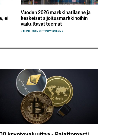
Vuoden 2026 markkinatilanne ja
, ei
keskeiset sijoitusmarkkinoihin
vaikuttavat teemat
KAUPALLINEN YHTEISTYÖ
KVARN X
300 kryptovaluuttaa - Rajattomasti