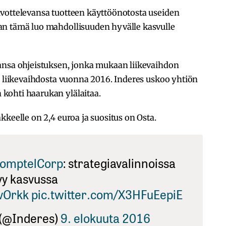
vottelevansa tuotteen käyttöönotosta useiden
an tämä luo mahdollisuuden hyvälle kasvulle
ansa ohjeistuksen, jonka mukaan liikevaihdon
% liikevaihdosta vuonna 2016. Inderes uskoo yhtiön
kohti haarukan ylälaitaa.
kkeelle on 2,4 euroa ja suositus on Osta.
omptelCorp
: strategiavalinnoissa
y kasvussa
ovOrkk
pic.twitter.com/X3HFuEepiE
 (@Inderes)
9. elokuuta 2016