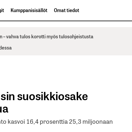
it
Kumppanisisällöt
Omat tiedot
n – vahva tulos korotti myös tulosohjeistusta
odessa
esin suosikkiosake
ua
ihto kasvoi 16,4 prosenttia 25,3 miljoonaan