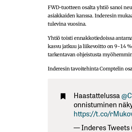
FWD-tuotteen osalta yhtiö sanoi neu
asiakkaiden kanssa. Inderesin muka
tulevina vuosina.
Yhtiö toisti ennakkotiedoissa antam
kasvu jatkuu ja liikevoitto on 9-14 
tarkentavan ohjeistusta myöhemmin 
Inderesin tavoitehinta Comptelin osa
Haastattelussa
@C
onnistuminen näky
https://t.co/rMuk
— Inderes Tweets