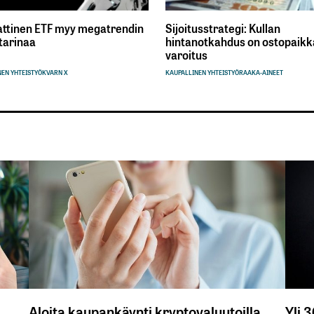
ttinen ETF myy megatrendin
Sijoitusstrategi: Kullan
tarinaa
hintanotkahdus on ostopaikka
varoitus
EN YHTEISTYÖ
KVARN X
KAUPALLINEN YHTEISTYÖ
RAAKA-AINEET
Aloita kaupankäynti kryptovaluutoilla
Yli 