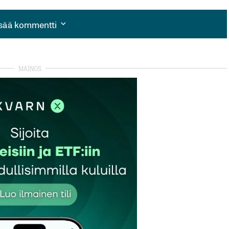
isää kommentti
isää kommentti
autua sisään
rekisteröityä
et kentät on merkitty
*
Sähköpostiosoitteesi
*