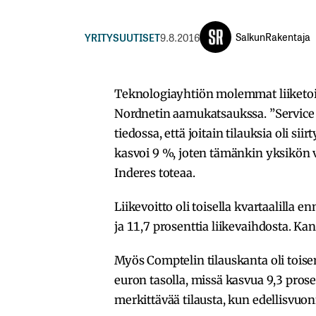
SalkunRakentaja
YRITYSUUTISET
9.8.2016
Teknologiayhtiön molemmat liiketoim
Nordnetin aamukatsaukssa. ”Service O
tiedossa, että joitain tilauksia oli si
kasvoi 9 %, joten tämänkin yksikön
Inderes toteaa.
Liikevoitto oli toisella kvartaalilla
ja 11,7 prosenttia liikevaihdosta. K
Myös Comptelin tilauskanta oli toise
euron tasolla, missä kasvua 9,3 pros
merkittävää tilausta, kun edellisvuon