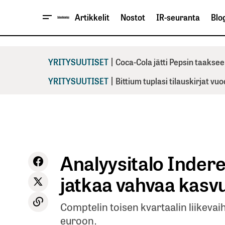
Artikkelit
Nostot
IR-seuranta
Blog
|
YRITYSUUTISET
Coca-Cola jätti Pepsin taaksee
|
YRITYSUUTISET
Bittium tuplasi tilauskirjat vu
Analyysitalo Inder
jatkaa vahvaa kasv
Comptelin toisen kvartaalin liikeva
euroon.