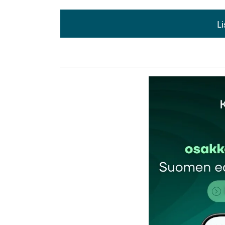
L
L
kirj
Sähköpostiosoitettasi ei julkaista.
Pakollis
Kommentti
*
Nimesi tai nimimerkkisi
*