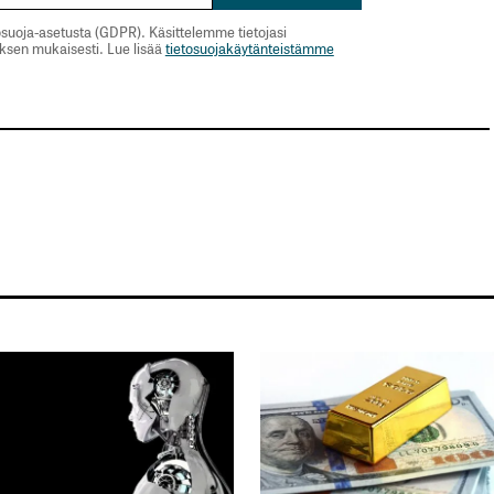
suoja-asetusta (GDPR). Käsittelemme tietojasi
uksen mukaisesti. Lue lisää
tietosuojakäytänteistämme