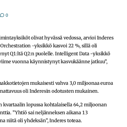
0
intayksiköt olivat hyvässä vedossa, arvioi Inderes
rchestration -yksikkö kasvoi 22 %, sillä oli
irtynyt Q1:ltä Q2:n puolelle. Intelligent Data -yksikkö
 viime vuonna käynnistynyt kasvukäänne jatkuu”,
 ennakkotietojen mukaisesti vahva 3,0 miljoonaa euroa
annattavuus oli Inderesin odotusten mukainen.
n kvartaalin lopussa kohtalaisella 64,2 miljoonan
enttia. ”Yhtiö sai neljänneksen aikana 13
na niitä oli yhdeksän”, Inderes toteaa.