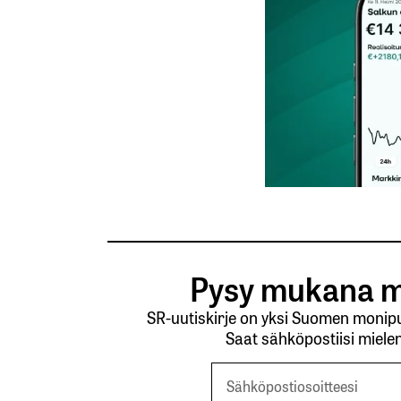
Tilaa SalkunRakentajan uutiskirje
Lähetä kommentti
Pysy mukana m
SR-uutiskirje on yksi Suomen monipuo
Saat sähköpostiisi mielen