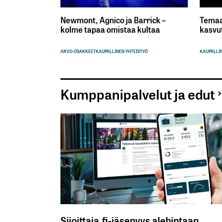
Newmont, Agnico ja Barrick –
Temaa
kolme tapaa omistaa kultaa
kasvu
ARVO-OSAKKEET
KAUPALLINEN YHTEISTYÖ
KAUPALLIN
Kumppanipalvelut ja edut
Sijoittaja.fi-jäsenyys alehintaan