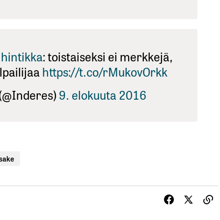
hintikka
: toistaiseksi ei merkkejä,
ilpailijaa
https://t.co/rMukovOrkk
 (@Inderes)
9. elokuuta 2016
osake