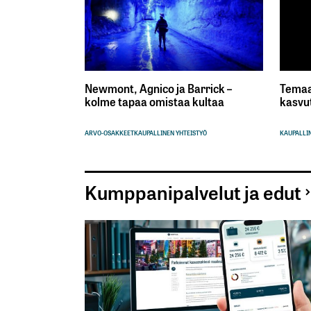
Newmont, Agnico ja Barrick –
Temaa
kolme tapaa omistaa kultaa
kasvu
ARVO-OSAKKEET
KAUPALLINEN YHTEISTYÖ
KAUPALLIN
Kumppanipalvelut ja edut