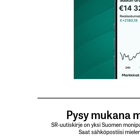
Lähetä kommentti
Pysy mukana m
SR-uutiskirje on yksi Suomen monipuo
Saat sähköpostiisi mielen