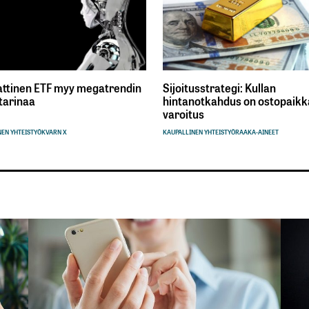
ttinen ETF myy megatrendin
Sijoitusstrategi: Kullan
tarinaa
hintanotkahdus on ostopaikka
varoitus
EN YHTEISTYÖ
KVARN X
KAUPALLINEN YHTEISTYÖ
RAAKA-AINEET