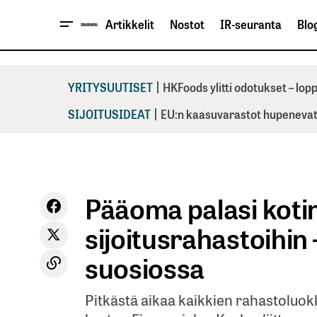
Artikkelit
Nostot
IR-seuranta
Blog
|
YRITYSUUTISET
HKFoods ylitti odotukset – lo
|
SIJOITUSIDEAT
EU:n kaasuvarastot hupenevat 
Pääoma palasi koti
sijoitusrahastoihin
suosiossa
Pitkästä aikaa kaikkien rahastoluokk