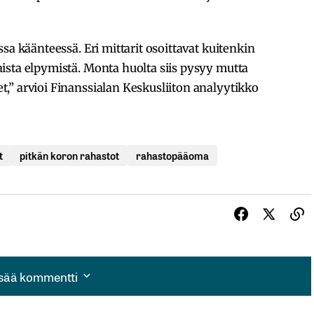
sa käänteessä. Eri mittarit osoittavat kuitenkin
ista elpymistä. Monta huolta siis pysyy mutta
,” arvioi Finanssialan Keskusliiton analyytikko
t
pitkän koron rahastot
rahastopääoma
isää kommentti
isää kommentti