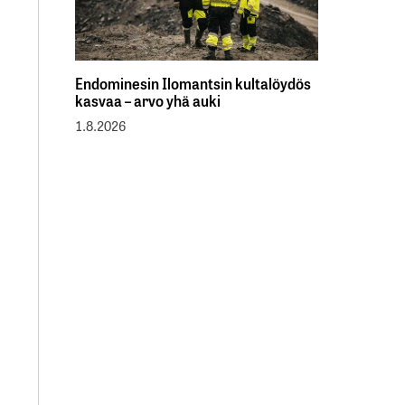
Endominesin Ilomantsin kultalöydös
kasvaa – arvo yhä auki
1.8.2026