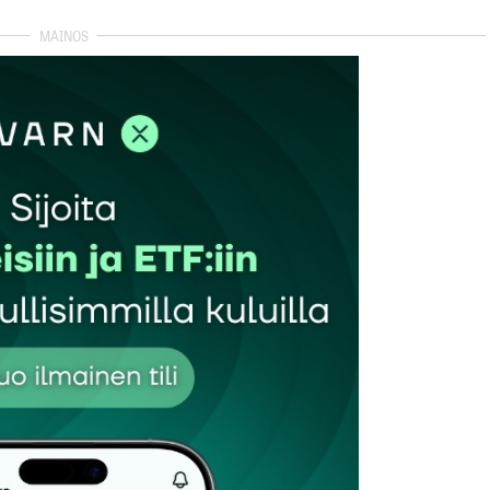
autua sisään
rekisteröityä
et kentät on merkitty
*
Sähköpostiosoitteesi
*