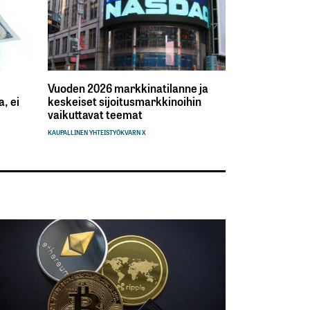
Vuoden 2026 markkinatilanne ja
, ei
keskeiset sijoitusmarkkinoihin
vaikuttavat teemat
KAUPALLINEN YHTEISTYÖ
KVARN X