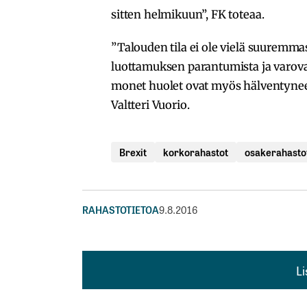
sitten helmikuun”, FK toteaa.
”Talouden tila ei ole vielä suuremmas
luottamuksen parantumista ja varova
monet huolet ovat myös hälventyneet
Valtteri Vuorio.
Brexit
korkorahastot
osakerahasto
RAHASTOTIETOA
9.8.2016
L
L