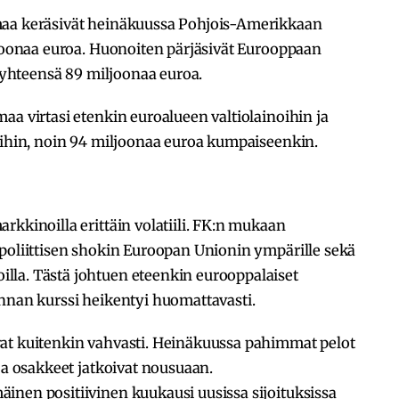
maa keräsivät heinäkuussa Pohjois-Amerikkaan
ljoonaa euroa. Huonoiten pärjäsivät Eurooppaan
t yhteensä 89 miljoonaa euroa.
aa virtasi etenkin euroalueen valtiolainoihin ja
oihin, noin 94 miljoonaa euroa kumpaiseenkin.
rkkinoilla erittäin volatiili. FK:n mukaan
 poliittisen shokin Euroopan Unionin ympärille sekä
la. Tästä johtuen eteenkin eurooppalaiset
unnan kurssi heikentyi huomattavasti.
at kuitenkin vahvasti. Heinäkuussa pahimmat pelot
ja osakkeet jatkoivat nousuaan.
inen positiivinen kuukausi uusissa sijoituksissa