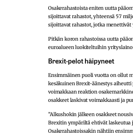
Osakerahastoista eniten uutta pääo
sijoittavat rahastot, yhteensä 57 mi
sijoittavat rahastot, jotka menettivä
Pitkän koron rahastoissa uutta pääom
euroalueen luokiteltuihin yrityslain
Brexit-pelot häipyneet
Ensimmäinen puoli vuotta on ollut ma
kesäkuinen Brexit-äänestys aiheutti
voimakkaan reaktion osakemarkkinoil
osakkeet laskivat voimakkaasti ja p
”Alkushokin jälkeen osakkeet nousiv
Brexitin ympäriltä ehtivät laskeutua 
Osakerahastoissakin nähtiin ensimmä