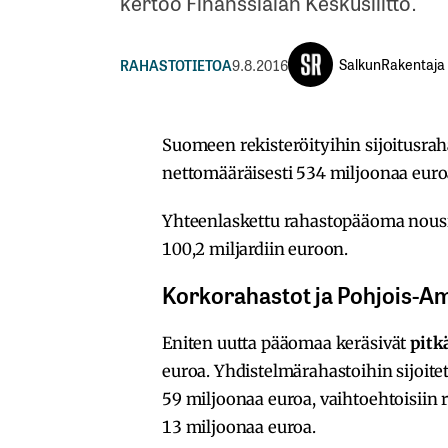
kertoo Finanssialan Keskusliitto.
SalkunRakentaja
RAHASTOTIETOA
9.8.2016
Suomeen rekisteröityihin sijoitusrah
nettomääräisesti 534 miljoonaa euroa
Yhteenlaskettu rahastopääoma nousi 
100,2 miljardiin euroon.
Korkorahastot ja Pohjois-A
Eniten uutta pääomaa keräsivät
pitk
euroa. Yhdistelmärahastoihin sijoite
59 miljoonaa euroa, vaihtoehtoisiin 
13 miljoonaa euroa.