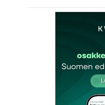
kirj
Sähköpostiosoitettasi ei julkaista.
Pakollis
Kommentti
*
Nimesi tai nimimerkkisi
*
Tilaa SalkunRakentajan uutiskirje