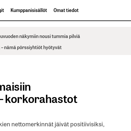
it
Kumppanisisällöt
Omat tiedot
ppuvuoden näkymiin nousi tummia pilviä
– nämä pörssiyhtiöt hyötyvät
maisiin
 – korkorahastot
ien nettomerkinnät jäivät positiivisiksi,