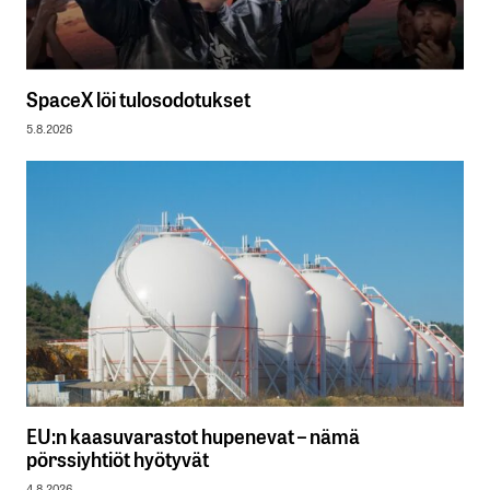
SpaceX löi tulosodotukset
5.8.2026
EU:n kaasuvarastot hupenevat – nämä
pörssiyhtiöt hyötyvät
4.8.2026