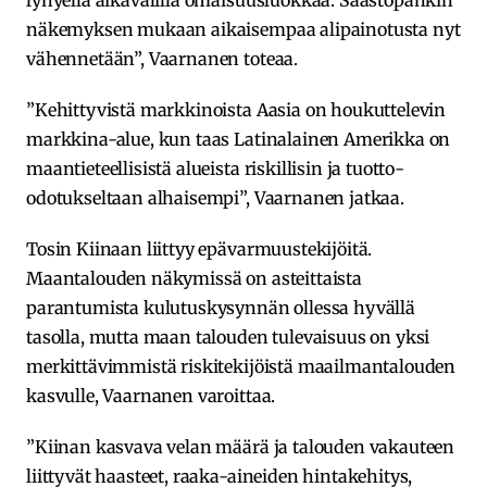
näkemyksen mukaan aikaisempaa alipainotusta nyt
vähennetään”, Vaarnanen toteaa.
”Kehittyvistä markkinoista Aasia on houkuttelevin
markkina-alue, kun taas Latinalainen Amerikka on
maantieteellisistä alueista riskillisin ja tuotto-
odotukseltaan alhaisempi”, Vaarnanen jatkaa.
Tosin Kiinaan liittyy epävarmuustekijöitä.
Maantalouden näkymissä on asteittaista
parantumista kulutuskysynnän ollessa hyvällä
tasolla, mutta maan talouden tulevaisuus on yksi
merkittävimmistä riskitekijöistä maailmantalouden
kasvulle, Vaarnanen varoittaa.
”Kiinan kasvava velan määrä ja talouden vakauteen
liittyvät haasteet, raaka-aineiden hintakehitys,