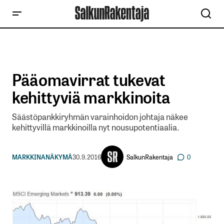
Pääomavirrat tukevat
kehittyviä markkinoita
Säästöpankkiryhmän varainhoidon johtaja näkee
kehittyvillä markkinoilla nyt nousupotentiaalia.
SalkunRakentaja
MARKKINANÄKYMÄ
30.9.2016
0