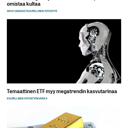
omistaa kultaa
ARVO-OSAKKEET
KAUPALLINEN YHTEISTYÖ
Temaattinen ETF myy megatrendin kasvutarinaa
KAUPALLINEN YHTEISTYÖ
KVARN X