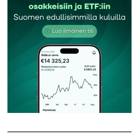
Sähköpostiosoitettasi ei julkaista.
Pakolliset
kentät on merkitty
*
Kommentti
*
Nimesi tai nimimerkkisi
*
Sähköpostiosoitteesi
*
Tilaa SalkunRakentajan uutiskirje