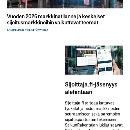
Vuoden 2026 markkinatilanne ja keskeiset
sijoitusmarkkinoihin vaikuttavat teemat
KAUPALLINEN YHTEISTYÖ
KVARN X
Sijoittaja.fi-jäsenyys
alehintaan
Sijoittaja.fi tarjoaa kattavat
työkalut ja tiedot markkinoiden
seuraamiseen sekä parempien
sijoituspäätösten tekemiseen.
SalkunRakentajan lukijat saavat