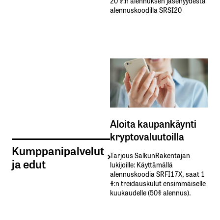
20 %:n alennuksen jäsenyydestä
alennuskoodilla SRSI20
Aloita kaupankäynti
kryptovaluutoilla
Kumppanipalvelut
Tarjous SalkunRakentajan
ja edut
lukijoille: Käyttämällä​ ​
alennuskoodia​ ​SRFI17X,​ ​saat​ ​1
%:n treidauskulut​ ​ensimmäiselle​ ​
kuukaudelle​ ​(50%​ ​alennus).