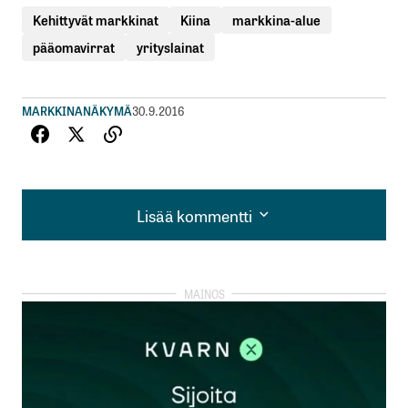
Kehittyvät markkinat
Kiina
markkina-alue
pääomavirrat
yrityslainat
MARKKINANÄKYMÄ
30.9.2016
Lisää kommentti
Lisää kommentti
kirjautua
sisään
rekisteröityä