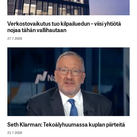
Verkostovaikutus tuo kilpailuedun – viisi yhtiötä
nojaa tähän vallihautaan
27.7.2026
Seth Klarman: Tekoälyhuumassa kuplan piirteitä
21.7.2026