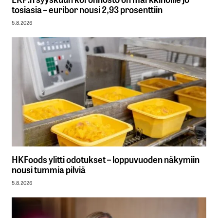
tosiasia – euribor nousi 2,93 prosenttiin
5.8.2026
HKFoods ylitti odotukset – loppuvuoden näkymiin
nousi tummia pilviä
5.8.2026