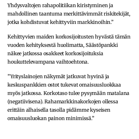
Yhdysvaltojen rahapolitiikan kiristyminen ja
mahdollinen taantuma merkittävimmät riskitekijät,
jotka kohdistuvat kehittyviin markkinoihin.”
Kehittyvien maiden korkosijoitusten hyvästä tämän
vuoden kehityksestä huolimatta, Säästöpankki
näkee jatkossa osakkeet korkosijoituksia
houkuttelevampana vaihtoehtona.
”Yrityslainojen näkymät jatkuvat hyvinä ja
keskuspankkien ostot tukevat omaisuusluokkaa
myös jatkossa. Korkotaso tulee pysymään matalana
(negatiivisena). Rahamarkkinakorkojen ollessa
erittäin alhaisella tasolla pidämme kyseisen
omaisuusluokan painon minimissä.”