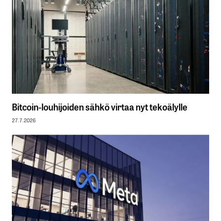
Bitcoin-louhijoiden sähkö virtaa nyt tekoälylle
27.7.2026