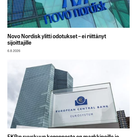
Novo Nordisk ylitti odotukset – ei riittänyt
sijoittajille
6.8.2026
EKP:n syyskuun koronnosto on markkinoille jo