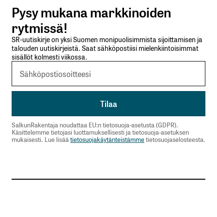
Pysy mukana markkinoiden
Lähetä kommentti
rytmissä!
SR-uutiskirje on yksi Suomen monipuolisimmista sijoittamisen ja
talouden uutiskirjeistä. Saat sähköpostiisi mielenkiintoisimmat
sisällöt kolmesti viikossa.
SalkunRakentaja noudattaa EU:n tietosuoja-asetusta (GDPR).
Käsittelemme tietojasi luottamuksellisesti ja tietosuoja-asetuksen
mukaisesti. Lue lisää
tietosuojakäytänteistämme
tietosuojaselosteesta.