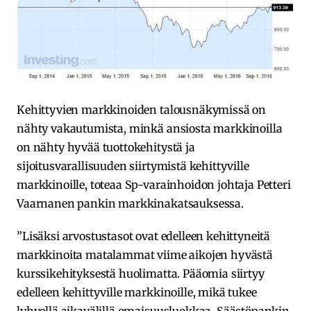
Kehittyvien markkinoiden talousnäkymissä on
nähty vakautumista, minkä ansiosta markkinoilla
on nähty hyvää tuottokehitystä ja
sijoitusvarallisuuden siirtymistä kehittyville
markkinoille, toteaa Sp-varainhoidon johtaja Petteri
Vaarnanen pankin markkinakatsauksessa.
”Lisäksi arvostustasot ovat edelleen kehittyneitä
markkinoita matalammat viime aikojen hyvästä
kurssikehityksestä huolimatta. Pääomia siirtyy
edelleen kehittyville markkinoille, mikä tukee
lyhyellä aikavälillä omaisuusluokkaa. Säästöpankin