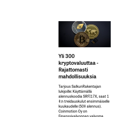
Yli 300
kryptovaluuttaa -
Rajattomasti
mahdollisuuksia
Tarjous SalkunRakentajan
lukijoille: Käyttämällä​ ​
alennuskoodia​ ​SRFI17X,​ ​saat​ ​1
%:n treidauskulut​ ​ensimmäiselle​ ​
kuukaudelle​ ​(50%​ ​alennus).
Coinmotion Oy on
Finanssivalvonnan valvoma