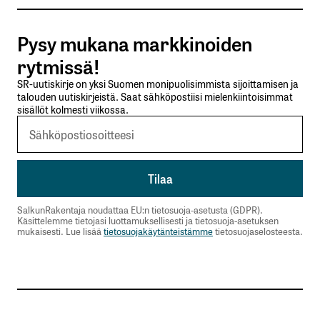
Tilaa SalkunRakentajan uutiskirje
Pysy mukana markkinoiden
Lähetä kommentti
rytmissä!
SR-uutiskirje on yksi Suomen monipuolisimmista sijoittamisen ja
talouden uutiskirjeistä. Saat sähköpostiisi mielenkiintoisimmat
sisällöt kolmesti viikossa.
SalkunRakentaja noudattaa EU:n tietosuoja-asetusta (GDPR).
Käsittelemme tietojasi luottamuksellisesti ja tietosuoja-asetuksen
mukaisesti. Lue lisää
tietosuojakäytänteistämme
tietosuojaselosteesta.