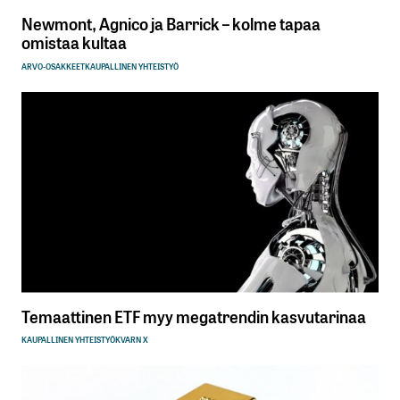
Newmont, Agnico ja Barrick – kolme tapaa
omistaa kultaa
ARVO-OSAKKEET
KAUPALLINEN YHTEISTYÖ
Temaattinen ETF myy megatrendin kasvutarinaa
KAUPALLINEN YHTEISTYÖ
KVARN X