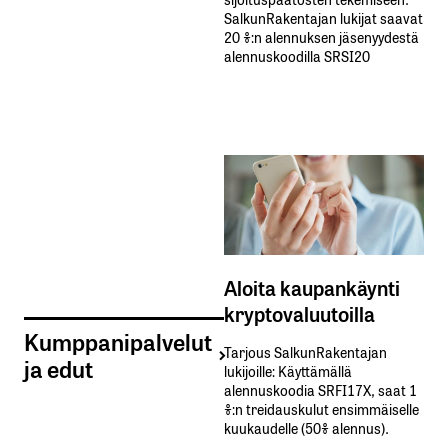
SalkunRakentajan lukijat saavat
20 %:n alennuksen jäsenyydestä
alennuskoodilla SRSI20
Aloita kaupankäynti
kryptovaluutoilla
Kumppanipalvelut
Tarjous SalkunRakentajan
ja edut
lukijoille: Käyttämällä​ ​
alennuskoodia​ ​SRFI17X,​ ​saat​ ​1
%:n treidauskulut​ ​ensimmäiselle​ ​
kuukaudelle​ ​(50%​ ​alennus).