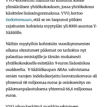
VVO-konsernin hallitus on kutsunut koolle
ylimääräisen yhtiökokouksen, jossa yhtiökokous
käsittelee lisäosingonmaksua. VVO, kertoo
tiedotteessaan
, että se on luopunut pitkien
rajoitusten kohteista myytyään yli 8000 asuntoa Y-
Säätiölle.
Näihin myytyihin kohteisiin vuosikymmenten
aikana sitoutuneet pääomat on tarkoitus nyt
palauttaa omistajille ja tämän mukaisesti
yhtiökokoukselle esitetään 9 euron lisäosinkoa
osakkeelta. Y-Säätiökaupan ARAn vahvistama
omien varojen indeksikorjattu luovutuskorvaus oli
yhteensä 68 miljoonaa euroa ja osinkoesitys on
pääomanpalautuksena yhteensä 66,6 miljoonaa
euroa.
VVO aikoo keskittyä markkinaehtoiseen