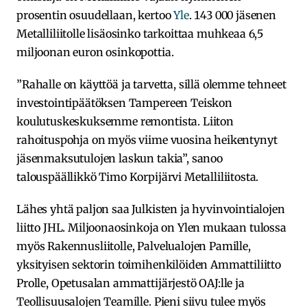
prosentin osuudellaan, kertoo
Yle
. 143 000 jäsenen
Metalliliitolle lisäosinko tarkoittaa muhkeaa 6,5
miljoonan euron osinkopottia.
”Rahalle on käyttöä ja tarvetta, sillä olemme tehneet
investointipäätöksen Tampereen Teiskon
koulutuskeskuksemme remontista. Liiton
rahoituspohja on myös viime vuosina heikentynyt
jäsenmaksutulojen laskun takia”, sanoo
talouspäällikkö Timo Korpijärvi Metalliliitosta.
Lähes yhtä paljon saa Julkisten ja hyvinvointialojen
liitto JHL. Miljoonaosinkoja on Ylen mukaan tulossa
myös Rakennusliitolle, Palvelualojen Pamille,
yksityisen sektorin toimihenkilöiden Ammattiliitto
Prolle, Opetusalan ammattijärjestö OAJ:lle ja
Teollisuusalojen Teamille. Pieni siivu tulee myös