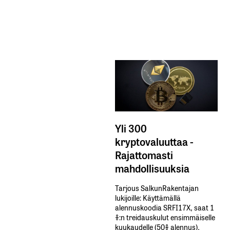
Yli 300
kryptovaluuttaa -
Rajattomasti
mahdollisuuksia
Tarjous SalkunRakentajan
lukijoille: Käyttämällä​ ​
alennuskoodia​ ​SRFI17X,​ ​saat​ ​1
%:n treidauskulut​ ​ensimmäiselle​ ​
kuukaudelle​ ​(50%​ ​alennus).