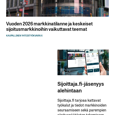
Vuoden 2026 markkinatilanne ja keskeiset
sijoitusmarkkinoihin vaikuttavat teemat
KAUPALLINEN YHTEISTYÖ
KVARN X
Sijoittaja.fi-jäsenyys
alehintaan
Sijoittaja.fi tarjoaa kattavat
työkalut ja tiedot markkinoiden
seuraamiseen sekä parempien
sijoituspäätösten tekemiseen.