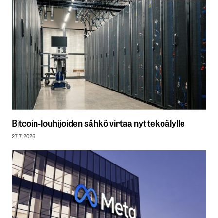
Bitcoin-louhijoiden sähkö virtaa nyt tekoälylle
27.7.2026