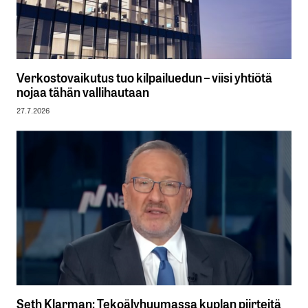
Verkostovaikutus tuo kilpailuedun – viisi yhtiötä
nojaa tähän vallihautaan
27.7.2026
Seth Klarman: Tekoälyhuumassa kuplan piirteitä