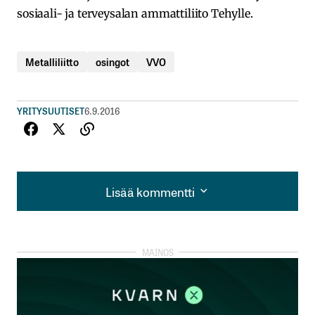
sosiaali- ja terveysalan ammattiliito Tehylle.
Metalliliitto
osingot
VVO
YRITYSUUTISET
6.9.2016
Lisää kommentti
Lisää kommentti
kirjautua
sisään
rekisteröityä