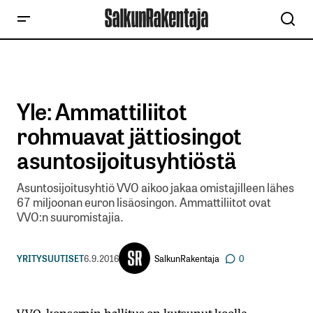
Yle: Ammattiliitot
rohmuavat jättiosingot
asuntosijoitusyhtiöstä
Asuntosijoitusyhtiö VVO aikoo jakaa omistajilleen lähes
67 miljoonan euron lisäosingon. Ammattiliitot ovat
VVO:n suuromistajia.
SalkunRakentaja
YRITYSUUTISET
6.9.2016
0