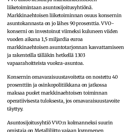
liiketoimintaan asuntosijoitusyhtiönä.
Markkinaehtoisen liiketoiminnan osuus konsernin
asuntokannasta on jo lähes 90 prosenttia. VVO-
konserni on investoinut viimeksi kuluneen viiden
vuoden aikana 1,5 miljardia euroa
markkinaehtoisen asuntotarjonnan kasvattamiseen
ja rakenteilla tälläkin hetkellä 1303
vapaarahoitteista vuokra-asuntoa.
Konsernin omavaraisuustavoitetta on nostettu 40
prosenttiin ja osinkopolitiikkana on jatkossa
maksaa puolet markkinaehtoisen toiminnan
operatiivisesta tuloksesta, jos omavaraisuustavoite
täyttyy.
Asuntosijoitusyhtiö VVO:n kolmanneksi suurin
omistaja on Metalliliitto vajaan kymmenen