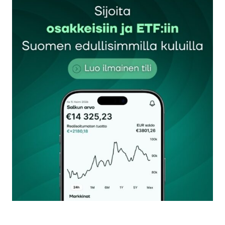
Sähköpostiosoitettasi ei julkaista.
Pakolliset
kentät on merkitty
*
Kommentti
*
Nimesi tai nimimerkkisi
*
Sähköpostiosoitteesi
*