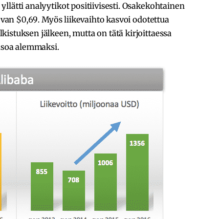
llätti analyytikot positiivisesti. Osakekohtainen
levan $0,69. Myös liikevaihto kasvoi odotettua
istuksen jälkeen, mutta on tätä kirjoittaessa
tasoa alemmaksi.