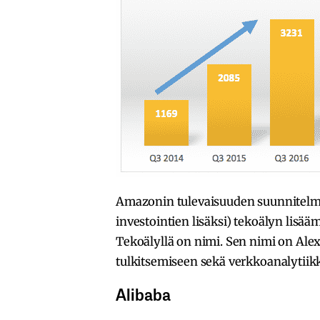
Amazonin tulevaisuuden suunnitelmis
investointien lisäksi) tekoälyn lisä
Tekoälyllä on nimi. Sen nimi on Alex
tulkitsemiseen sekä verkkoanalytiik
Alibaba