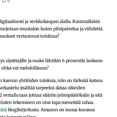
r
0
igitaalisesti ja verkkokaupan alalla. Kummallakin
tarjotaan muutakin kuten pilvipalvelua ja viihdettä.
aukset vertautuvat toisiinsa?
sijoittajille ja osake lähtikin 6 prosentin laskuun
ä uhka vai mahdollisuus?
n kasvun yhtiöiden tuloksia, niin on tärkeää katsoa
arkastelu sisältää tarpeeksi dataa oikeiden
 vertailu taas johtaa vääriin johtopäätöksiin ja sitä
ätösten tekeminen on oiva tapa menettää rahaa.
tätä
blogikirjoitusta. Amazon on isossa kuvassa
asta kuvasta näkyy.