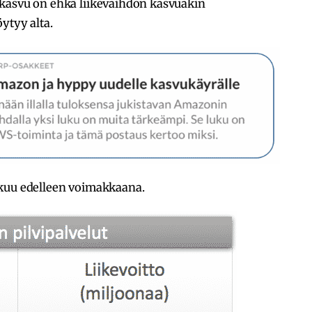
 kasvu on ehkä liikevaihdon kasvuakin
ytyy alta.
tkuu edelleen voimakkaana.