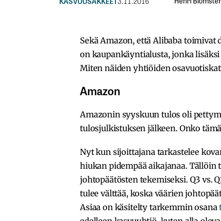
Henri Blomste
KASVUOSAKKEET
3.11.2016
Sekä Amazon, että Alibaba toimivat d
on kaupankäyntialusta, jonka lisäksi 
Miten näiden yhtiöiden osavuotiskats
Amazon
Amazonin syyskuun tulos oli pettymys 
tulosjulkistuksen jälkeen. Onko täm
Nyt kun sijoittajana tarkastelee kova
hiukan pidempää aikajanaa. Tällöin t
johtopäätösten tekemiseksi. Q3 vs. Q2
tulee välttää, koska väärien johtopä
Asiaa on käsitelty tarkemmin osana
edelleen kasvuyhtiö, kuten alla olev