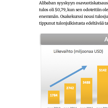
Alibaban syyskyyn osavuotiskatsaus y
tulos oli $0,79, kun sen odotettiin o
enemmän. Osakekurssi nousi tulosjulk
tippunut tulonjulkistusta edeltävää 