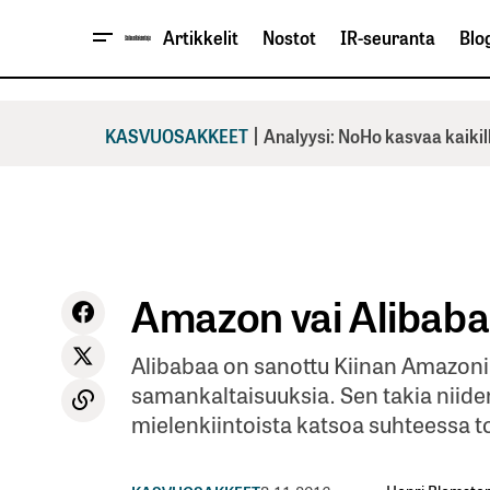
Artikkelit
Nostot
IR-seuranta
Blog
|
KASVUOSAKKEET
Analyysi: NoHo kasvaa kaikil
Amazon vai Alibaba 
Alibabaa on sanottu Kiinan Amazoniks
samankaltaisuuksia. Sen takia niid
mielenkiintoista katsoa suhteessa to