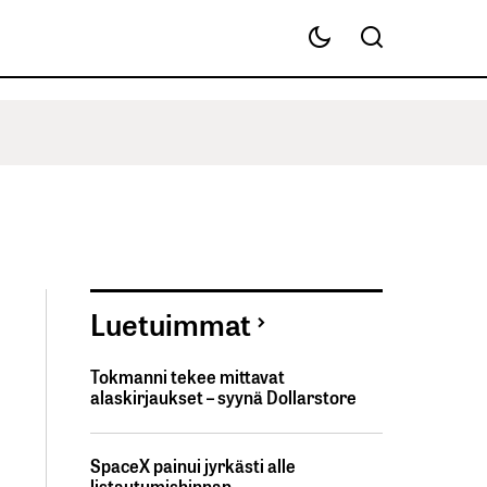
Luetuimmat
Tokmanni tekee mittavat
alaskirjaukset – syynä Dollarstore
SpaceX painui jyrkästi alle
listautumishinnan