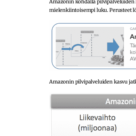
Amazonin kohdalla pilvipalveluiden
mielenkiintoisempi luku. Perusteet lö
Amazonin pilvipalveluiden kasvu ja