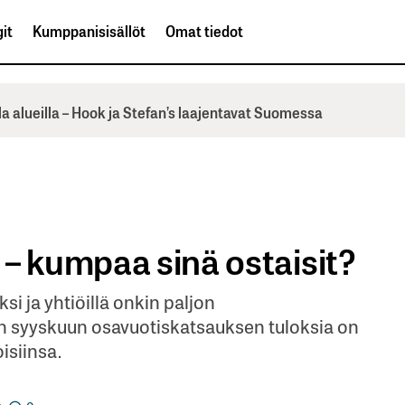
it
Kumppanisisällöt
Omat tiedot
la alueilla – Hook ja Stefan’s laajentavat Suomessa
– kumpaa sinä ostaisit?
i ja yhtiöillä onkin paljon
en syyskuun osavuotiskatsauksen tuloksia on
isiinsa.