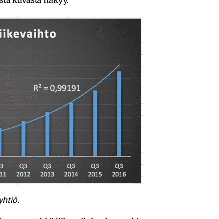
htiö.