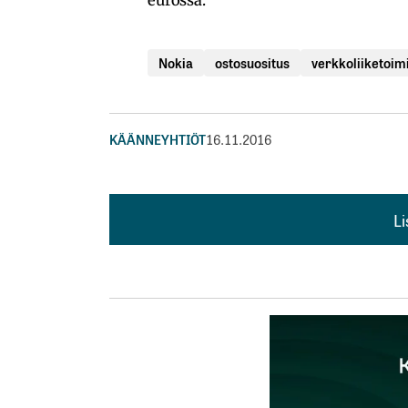
Nokia
ostosuositus
verkkoliiketoim
KÄÄNNEYHTIÖT
16.11.2016
L
L
kirj