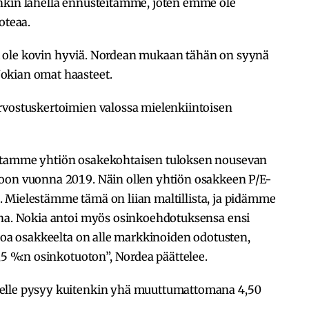
nkin lähellä ennusteitamme, joten emme ole
oteaa.
 ole kovin hyviä. Nordean mukaan tähän on syynä
okian omat haasteet.
rvostuskertoimien valossa mielenkiintoisen
dotamme yhtiön osakekohtaisen tuloksen nousevan
roon vuonna 2019. Näin ollen yhtiön osakkeen P/E-
 10. Mielestämme tämä on liian maltillista, ja pidämme
una. Nokia antoi myös osinkoehdotuksensa ensi
uroa osakkeelta on alle markkinoiden odotusten,
,5 %:n osinkotuoton”, Nordea päättelee.
elle pysyy kuitenkin yhä muuttumattomana 4,50