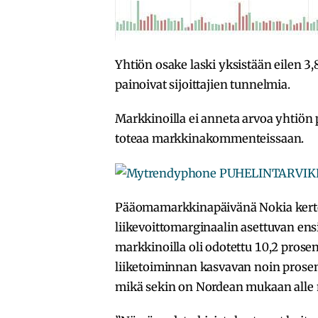
Yhtiön osake laski yksistään eilen 3
painoivat sijoittajien tunnelmia.
Markkinoilla ei anneta arvoa yhtiön 
toteaa markkinakommenteissaan.
Pääomamarkkinapäivänä Nokia kertoi
liikevoittomarginaalin asettuvan en
markkinoilla oli odotettu 10,2 prose
liiketoiminnan kasvavan noin prosen
mikä sekin on Nordean mukaan alle