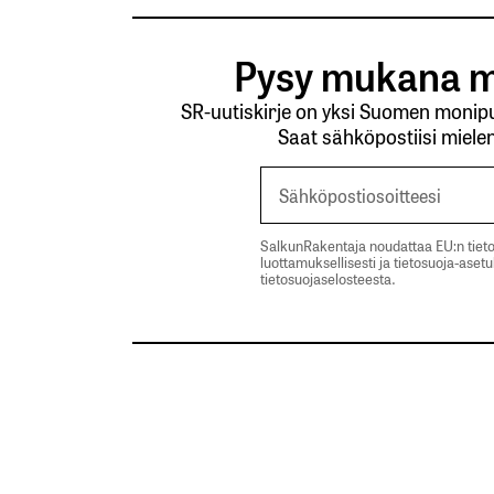
Pysy mukana m
SR-uutiskirje on yksi Suomen monipuo
Saat sähköpostiisi mielen
SalkunRakentaja noudattaa EU:n tieto
luottamuksellisesti ja tietosuoja-aset
tietosuojaselosteesta.