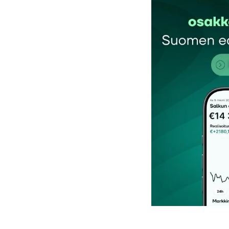
Sähköpostiosoitettasi ei julkaista.
Pakollis
Kommentti
*
Nimesi tai nimimerkkisi
*
Tilaa SalkunRakentajan uutiskirje
Lähetä kommentti