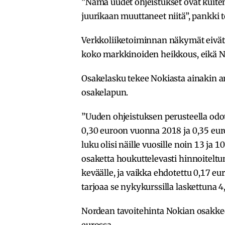
”Nämä uudet ohjeistukset ovat kuite
juurikaan muuttaneet niitä”, pankki t
Verkkoliiketoiminnan näkymät eivät
koko markkinoiden heikkous, eikä N
Osakelasku tekee Nokiasta ainakin a
osakelapun.
”Uuden ohjeistuksen perusteella o
0,30 euroon vuonna 2018 ja 0,35 eu
luku olisi näille vuosille noin 13 ja
osaketta houkuttelevasti hinnoitelt
keväälle, ja vaikka ehdotettu 0,17 e
tarjoaa se nykykurssilla laskettuna 4
Nordean tavoitehinta Nokian osakke
eurossa.