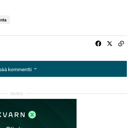
inta
isää kommentti
isää kommentti
autua sisään
rekisteröityä