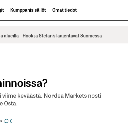
it
Kumppanisisällöt
Omat tiedot
la alueilla – Hook ja Stefan’s laajentavat Suomessa
hinnoissa?
i viime keväästä. Nordea Markets nosti
e Osta.
a
0