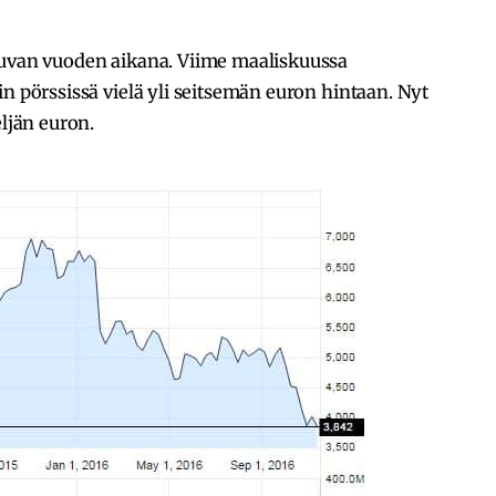
luvan vuoden aikana. Viime maaliskuussa
in pörssissä vielä yli seitsemän euron hintaan. Nyt
eljän euron.