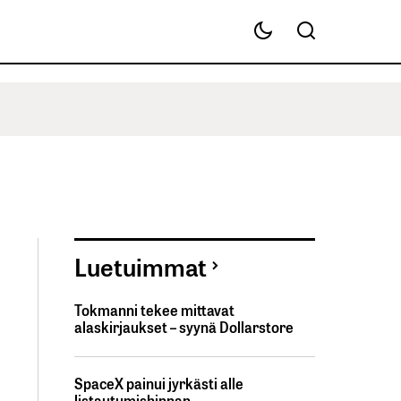
Luetuimmat
Tokmanni tekee mittavat
alaskirjaukset – syynä Dollarstore
SpaceX painui jyrkästi alle
listautumishinnan