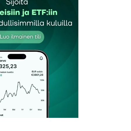
et kentät on merkitty
*
Sähköpostiosoitteesi
*