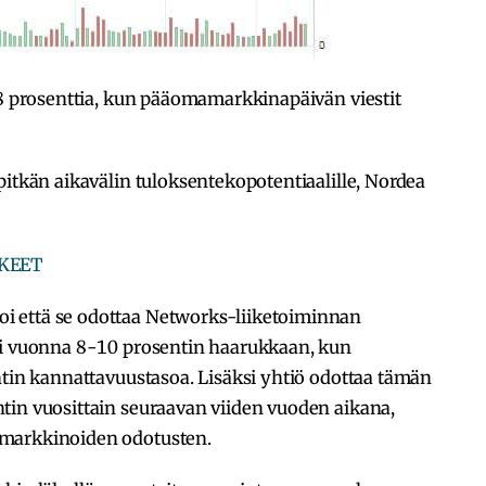
,8 prosenttia, kun pääomamarkkinapäivän viestit
pitkän aikavälin tuloksentekopotentiaalille, Nordea
 että se odottaa Networks-liiketoiminnan
si vuonna 8-10 prosentin haarukkaan, kun
ntin kannattavuustasoa. Lisäksi yhtiö odottaa tämän
tin vuosittain seuraavan viiden vuoden aikana,
 markkinoiden odotusten.