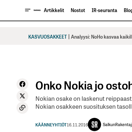
Artikkelit
Nostot
IR-seuranta
Blog
|
KASVUOSAKKEET
Analyysi: NoHo kasvaa kaikil
Onko Nokia jo osto
Nokian osake on laskenut reippaast
Nokian osakkeen suosituksen tasoll
SalkunRakentaj
KÄÄNNEYHTIÖT
16.11.2016