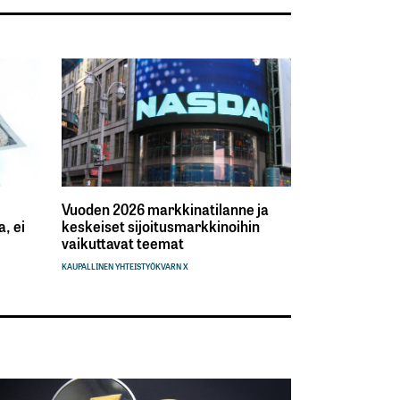
Vuoden 2026 markkinatilanne ja
, ei
keskeiset sijoitusmarkkinoihin
vaikuttavat teemat
KAUPALLINEN YHTEISTYÖ
KVARN X