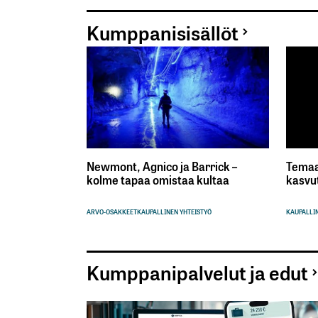
Kumppanisisällöt
Newmont, Agnico ja Barrick –
Temaa
kolme tapaa omistaa kultaa
kasvu
ARVO-OSAKKEET
KAUPALLINEN YHTEISTYÖ
KAUPALLIN
Kumppanipalvelut ja edut