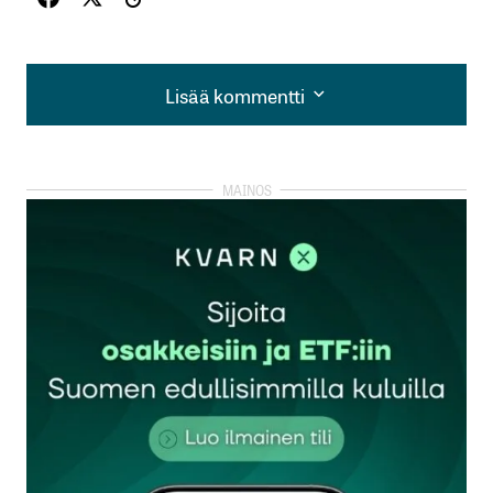
Lisää kommentti
Lisää kommentti
kirjautua
sisään
rekisteröityä
Sähköpostiosoitettasi ei julkaista.
Pakolliset
kentät on merkitty
*