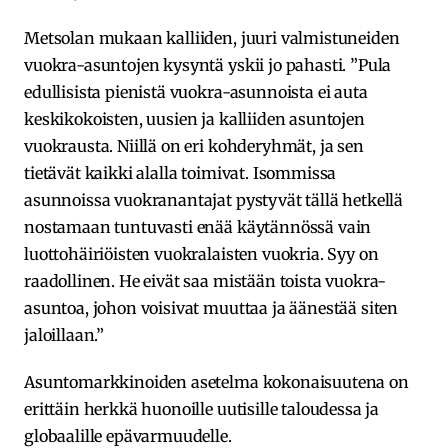
Metsolan mukaan kalliiden, juuri valmistuneiden
vuokra-asuntojen kysyntä yskii jo pahasti. ”Pula
edullisista pienistä vuokra-asunnoista ei auta
keskikokoisten, uusien ja kalliiden asuntojen
vuokrausta. Niillä on eri kohderyhmät, ja sen
tietävät kaikki alalla toimivat. Isommissa
asunnoissa vuokranantajat pystyvät tällä hetkellä
nostamaan tuntuvasti enää käytännössä vain
luottohäiriöisten vuokralaisten vuokria. Syy on
raadollinen. He eivät saa mistään toista vuokra-
asuntoa, johon voisivat muuttaa ja äänestää siten
jaloillaan.”
Asuntomarkkinoiden asetelma kokonaisuutena on
erittäin herkkä huonoille uutisille taloudessa ja
globaalille epävarmuudelle.