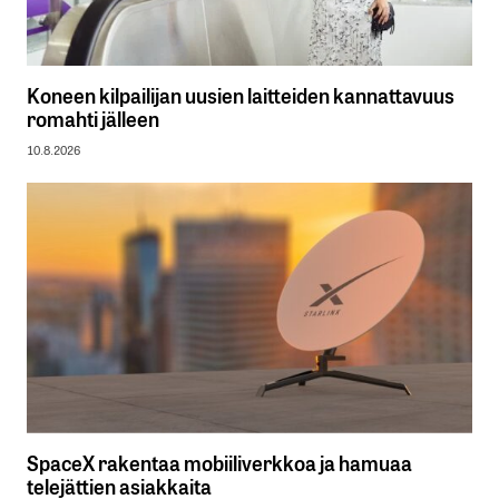
Koneen kilpailijan uusien laitteiden kannattavuus
romahti jälleen
10.8.2026
SpaceX rakentaa mobiiliverkkoa ja hamuaa
telejättien asiakkaita