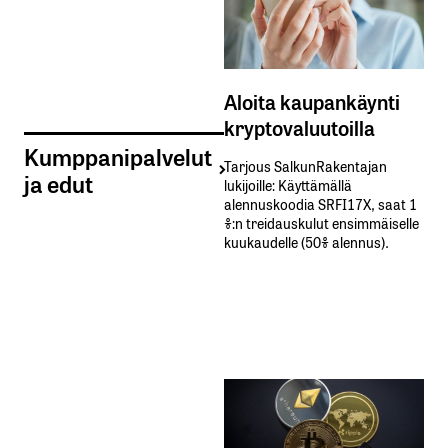
Aloita kaupankäynti
kryptovaluutoilla
Kumppanipalvelut
Tarjous SalkunRakentajan
ja edut
lukijoille: Käyttämällä​ ​
alennuskoodia​ ​SRFI17X,​ ​saat​ ​1
%:n treidauskulut​ ​ensimmäiselle​ ​
kuukaudelle​ ​(50%​ ​alennus).