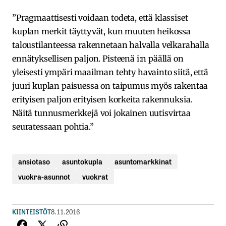
”Pragmaattisesti voidaan todeta, että klassiset
kuplan merkit täyttyvät, kun muuten heikossa
taloustilanteessa rakennetaan halvalla velkarahalla
ennätyksellisen paljon. Pisteenä i:n päällä on
yleisesti ympäri maailman tehty havainto siitä, että
juuri kuplan paisuessa on taipumus myös rakentaa
erityisen paljon erityisen korkeita rakennuksia.
Näitä tunnusmerkkejä voi jokainen uutisvirtaa
seuratessaan pohtia.”
ansiotaso
asuntokupla
asuntomarkkinat
vuokra-asunnot
vuokrat
KIINTEISTÖT
8.11.2016