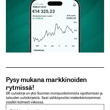
Kommentti
*
Nimesi tai nimimerkkisi
*
Sähköpostiosoitteesi
*
Tilaa SalkunRakentajan uutiskirje
Pysy mukana markkinoiden
Lähetä kommentti
rytmissä!
SR-uutiskirje on yksi Suomen monipuolisimmista sijoittamisen ja
talouden uutiskirjeistä. Saat sähköpostiisi mielenkiintoisimmat
sisällöt kolmesti viikossa.