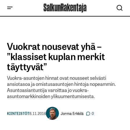
Vuokrat nousevat yhä –
”klassiset kuplan merkit
täyttyvät”
Vuokra-asuntojen hinnat ovat nousseet selvästi
ansiotasoa ja omistusasuntojen hintoja nopeammin.
Asuntoasiantuntija varoittaa jo vuokra-
asuntomarkkinoiden ylikuumentumisesta.
Jorma Erkkilä
KIINTEISTÖT
8.11.2016
0