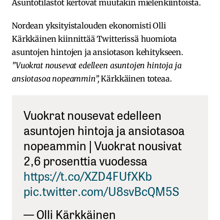
Asuntotilastot kertovat muutakin mielenkiintoista.
Nordean yksityistalouden ekonomisti Olli
Kärkkäinen kiinnittää Twitterissä huomiota
asuntojen hintojen ja ansiotason kehitykseen.
”Vuokrat nousevat edelleen asuntojen hintoja ja
ansiotasoa nopeammin”,
Kärkkäinen toteaa.
Vuokrat nousevat edelleen
asuntojen hintoja ja ansiotasoa
nopeammin | Vuokrat nousivat
2,6 prosenttia vuodessa
https://t.co/XZD4FUfXKb
pic.twitter.com/U8svBcQM5S
— Olli Kärkkäinen