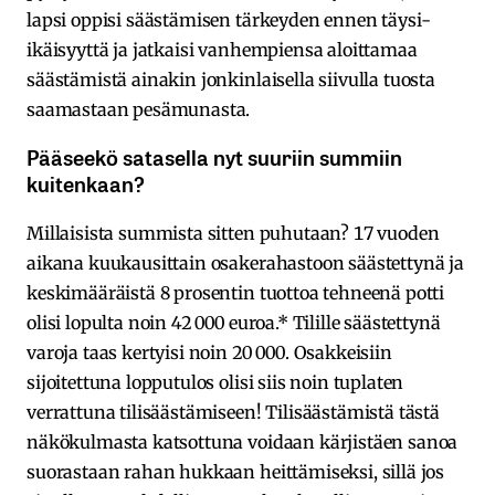
lapsi oppisi säästämisen tärkeyden ennen täysi-
ikäisyyttä ja jatkaisi vanhempiensa aloittamaa
säästämistä ainakin jonkinlaisella siivulla tuosta
saamastaan pesämunasta.
Pääseekö satasella nyt suuriin summiin
kuitenkaan?
Millaisista summista sitten puhutaan? 17 vuoden
aikana kuukausittain osakerahastoon säästettynä ja
keskimääräistä 8 prosentin tuottoa tehneenä potti
olisi lopulta noin 42 000 euroa.* Tilille säästettynä
varoja taas kertyisi noin 20 000. Osakkeisiin
sijoitettuna lopputulos olisi siis noin tuplaten
verrattuna tilisäästämiseen! Tilisäästämistä tästä
näkökulmasta katsottuna voidaan kärjistäen sanoa
suorastaan rahan hukkaan heittämiseksi, sillä jos