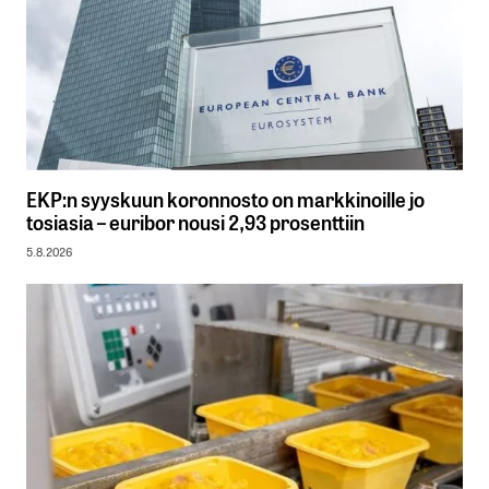
EKP:n syyskuun koronnosto on markkinoille jo
tosiasia – euribor nousi 2,93 prosenttiin
5.8.2026