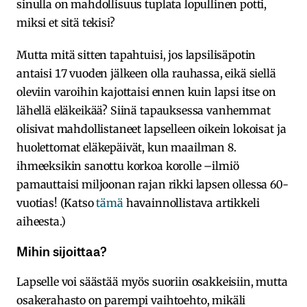
sinulla on mahdollisuus tuplata lopullinen potti,
miksi et sitä tekisi?
Mutta mitä sitten tapahtuisi, jos lapsilisäpotin
antaisi 17 vuoden jälkeen olla rauhassa, eikä siellä
oleviin varoihin kajottaisi ennen kuin lapsi itse on
lähellä eläkeikää? Siinä tapauksessa vanhemmat
olisivat mahdollistaneet lapselleen oikein lokoisat ja
huolettomat eläkepäivät, kun maailman 8.
ihmeeksikin sanottu korkoa korolle –ilmiö
pamauttaisi miljoonan rajan rikki lapsen ollessa 60-
vuotias! (Katso
tämä
havainnollistava artikkeli
aiheesta.)
Mihin sijoittaa?
Lapselle voi säästää myös suoriin osakkeisiin, mutta
osakerahasto on parempi vaihtoehto, mikäli