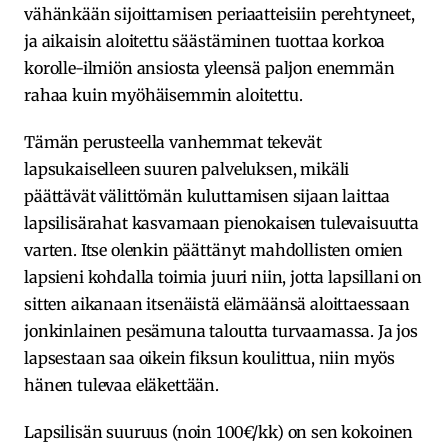
vähänkään sijoittamisen periaatteisiin perehtyneet,
ja aikaisin aloitettu säästäminen tuottaa korkoa
korolle-ilmiön ansiosta yleensä paljon enemmän
rahaa kuin myöhäisemmin aloitettu.
Tämän perusteella vanhemmat tekevät
lapsukaiselleen suuren palveluksen, mikäli
päättävät välittömän kuluttamisen sijaan laittaa
lapsilisärahat kasvamaan pienokaisen tulevaisuutta
varten. Itse olenkin päättänyt mahdollisten omien
lapsieni kohdalla toimia juuri niin, jotta lapsillani on
sitten aikanaan itsenäistä elämäänsä aloittaessaan
jonkinlainen pesämuna taloutta turvaamassa. Ja jos
lapsestaan saa oikein fiksun koulittua, niin myös
hänen tulevaa eläkettään.
Lapsilisän suuruus (noin 100€/kk) on sen kokoinen