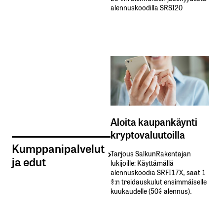
alennuskoodilla SRSI20
Aloita kaupankäynti
kryptovaluutoilla
Kumppanipalvelut
Tarjous SalkunRakentajan
ja edut
lukijoille: Käyttämällä​ ​
alennuskoodia​ ​SRFI17X,​ ​saat​ ​1
%:n treidauskulut​ ​ensimmäiselle​ ​
kuukaudelle​ ​(50%​ ​alennus).