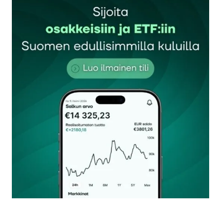
tästä.
Manu
24.3.2024 at 17:26
Vastaa
kirjautua
sisään
rekisteröityä
Sähköpostiosoitettasi ei julkaista.
Pakolliset
kentät on merkitty
*