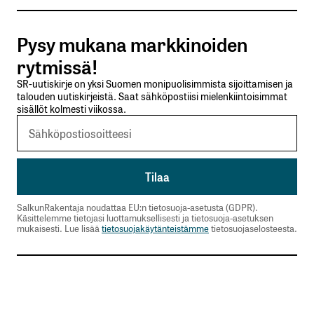
Kommentti
*
Pysy mukana markkinoiden
rytmissä!
SR-uutiskirje on yksi Suomen monipuolisimmista sijoittamisen ja
talouden uutiskirjeistä. Saat sähköpostiisi mielenkiintoisimmat
Nimesi tai nimimerkkisi
*
sisällöt kolmesti viikossa.
Sähköpostiosoitteesi
*
Tilaa SalkunRakentajan uutiskirje
SalkunRakentaja noudattaa EU:n tietosuoja-asetusta (GDPR).
Käsittelemme tietojasi luottamuksellisesti ja tietosuoja-asetuksen
mukaisesti. Lue lisää
tietosuojakäytänteistämme
tietosuojaselosteesta.
Lähetä kommentti