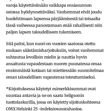
varoja käytettävänään vaikkapa ensiasunnon
ostossa hyödynnettäväksi. Vanhemmat eivät joudu
huolehtimaan lapsensa pärjäämisestä tai toisaalta
tässä vaiheessa panostamaan enää rahallisesti niin
paljon lapsen taloudelliseen tukemiseen.
Sitä paitsi, kun nuori on vuosien saatossa otettu
mukaan säästämisharjoituksiin, voivat vanhemmat
suhtautua levollisin mielin ja nauttia hyvin
ansaitusta vapaudestaan nuoren puunatessa omaa
ensimmäistä kotiaan tai miettiessään suunnitelmaa
oman taloudellisen vapautensa toteuttamiseksi.
*Kirjoituksessa käytetyt esimerkkisummat ovat
suuntaa antavia ja ne on saatu Seligsonin
tuottolaskurilla, jossa on käytetty sijoituskohteena
OMX Helsinki 25 -indeksiosuusrahastoa.