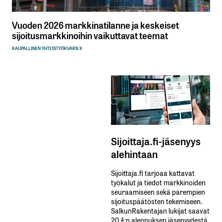
Vuoden 2026 markkinatilanne ja keskeiset
sijoitusmarkkinoihin vaikuttavat teemat
KAUPALLINEN YHTEISTYÖ
KVARN X
Sijoittaja.fi-jäsenyys
alehintaan
Sijoittaja.fi tarjoaa kattavat
työkalut ja tiedot markkinoiden
seuraamiseen sekä parempien
sijoituspäätösten tekemiseen.
SalkunRakentajan lukijat saavat
20 %:n alennuksen jäsenyydestä