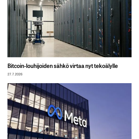
Bitcoin-louhijoiden sähkö virtaa nyt tekoälylle
27.7.2026