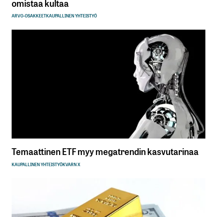
omistaa kultaa
ARVO-OSAKKEET
KAUPALLINEN YHTEISTYÖ
Temaattinen ETF myy megatrendin kasvutarinaa
KAUPALLINEN YHTEISTYÖ
KVARN X