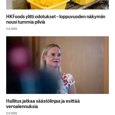
HKFoods ylitti odotukset – loppuvuoden näkymiin
nousi tummia pilviä
5.8.2026
Hallitus jatkaa säästölinjaa ja esittää
veroalennuksia
5.8.2026