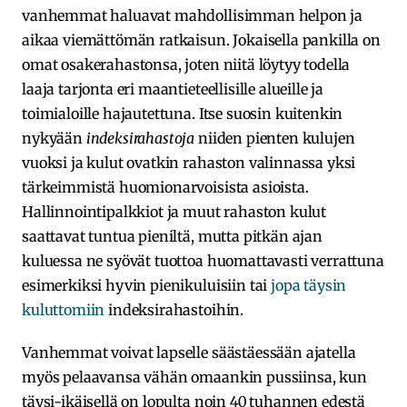
vanhemmat haluavat mahdollisimman helpon ja
aikaa viemättömän ratkaisun. Jokaisella pankilla on
omat osakerahastonsa, joten niitä löytyy todella
laaja tarjonta eri maantieteellisille alueille ja
toimialoille hajautettuna. Itse suosin kuitenkin
nykyään
indeksirahastoja
niiden pienten kulujen
vuoksi ja kulut ovatkin rahaston valinnassa yksi
tärkeimmistä huomionarvoisista asioista.
Hallinnointipalkkiot ja muut rahaston kulut
saattavat tuntua pieniltä, mutta pitkän ajan
kuluessa ne syövät tuottoa huomattavasti verrattuna
esimerkiksi hyvin pienikuluisiin tai
jopa täysin
kuluttomiin
indeksirahastoihin.
Vanhemmat voivat lapselle säästäessään ajatella
myös pelaavansa vähän omaankin pussiinsa, kun
täysi-ikäisellä on lopulta noin 40 tuhannen edestä