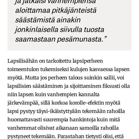
aloittamaa pitkäjänteistä
säästämistä ainakin
jonkinlaisella siivulla tuosta
saamastaan pesämunasta.”
Lapsilisähän on tarkoitettu lapsiperheen
toimeentulon tukemiseksi kulujen kasvaessa lapsen
myötä. Mutta jos perheen talous suinkin sallii, voi
lapsilisien säästäminen ja sijoittaminen fiksusti olla
niin lapsen kuin vanhempien kannalta
järkevämpää, sillä korkoa korolle-efektin myötä
lapsi pystyy täysi-ikäistyttyään tekemään rahoilla
huomattavasti suurempia hankintoja kuin mitä
vanhemmat olisivat aikanaan samoilla rahoilla
pystyneet tekemään. Parastahan tietysti olisi, että