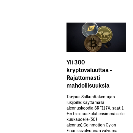
Yli 300
kryptovaluuttaa -
Rajattomasti
mahdollisuuksia
Tarjous SalkunRakentajan
lukijoille: Käyttämällä​ ​
alennuskoodia​ ​SRFI17X,​ ​saat​ ​1
%:n treidauskulut​ ​ensimmäiselle​ ​
kuukaudelle​ ​(50%​ ​
alennus).Coinmotion Oy on
Finanssivalvonnan valvoma