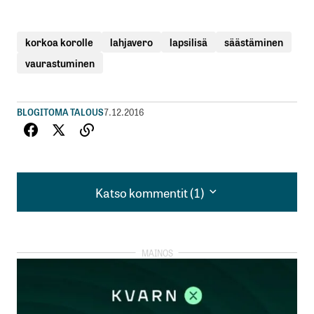
korkoa korolle
lahjavero
lapsilisä
säästäminen
vaurastuminen
BLOGIT
OMA TALOUS
7.12.2016
Katso kommentit (1)
Katso kommentit (1)
No joo!entä jos lapsilisät pitää sijoittaa
jokapäiväiseen leipään?niille,ketkä sijoittaa
lapsilisiä osakkeisiin,pörssiin ei tulis maksaa
lapsilisät ollenkaan.lapsilisä on tarkoitettu lapsen
toimeentulon turvaamiseksi sillä hetkellä.että tämä