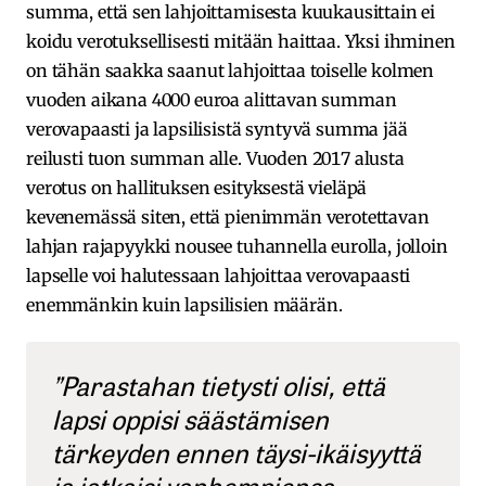
summa, että sen lahjoittamisesta kuukausittain ei
koidu verotuksellisesti mitään haittaa. Yksi ihminen
on tähän saakka saanut lahjoittaa toiselle kolmen
vuoden aikana 4000 euroa alittavan summan
verovapaasti ja lapsilisistä syntyvä summa jää
reilusti tuon summan alle. Vuoden 2017 alusta
verotus on hallituksen esityksestä vieläpä
kevenemässä siten, että pienimmän verotettavan
lahjan rajapyykki nousee tuhannella eurolla, jolloin
lapselle voi halutessaan lahjoittaa verovapaasti
enemmänkin kuin lapsilisien määrän.
”Parastahan tietysti olisi, että
lapsi oppisi säästämisen
tärkeyden ennen täysi-ikäisyyttä
ja jatkaisi vanhempiensa