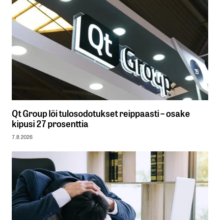
Qt Group löi tulosodotukset reippaasti – osake
kipusi 27 prosenttia
7.8.2026