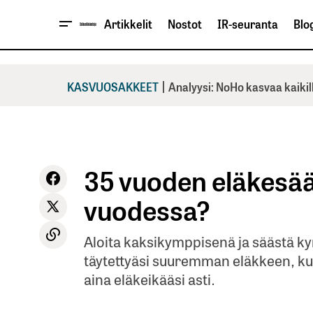
Artikkelit
Nostot
IR-seuranta
Blog
|
KASVUOSAKKEET
Analyysi: NoHo kasvaa kaikil
35 vuoden eläkesä
vuodessa?
Aloita kaksikymppisenä ja säästä k
täytettyäsi suuremman eläkkeen, kui
aina eläkeikääsi asti.