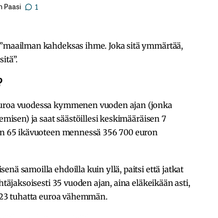
n Paasi
1
 ”maailman kahdeksas ihme. Joka sitä ymmärtää,
itä”.
?
 euroa vuodessa kymmenen vuoden ajan (jonka
kemisen) ja saat säästöillesi keskimääräisen 7
 on 65 ikävuoteen mennessä 356 700 euron
nä samoilla ehdoilla kuin yllä, paitsi että jatkat
htäjaksoisesti 35 vuoden ajan, aina eläkeikään asti,
i 23 tuhatta euroa vähemmän.