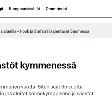
it
Kumppanisisällöt
Omat tiedot
la alueilla – Hook ja Stefan’s laajentavat Suomessa
ästöt kymmenessä
ymmenen vuotta. Siten saat 65 vuotta
n jos aloitat kolmekymppisenä ja säästät