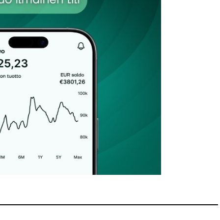
et kentät on merkitty
*
Sähköpostiosoitteesi
*