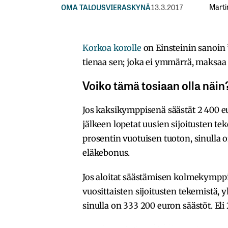
Marti
OMA TALOUS
VIERASKYNÄ
13.3.2017
Korkoa korolle
on Einsteinin sanoin
tienaa sen; joka ei ymmärrä, maksaa s
Voiko tämä tosiaan olla näin
Jos kaksikymppisenä säästät 2 400
jälkeen lopetat uusien sijoitusten te
prosentin vuotuisen tuoton, sinulla
eläkebonus.
Jos aloitat säästämisen kolmekymppise
vuosittaisten sijoitusten tekemistä, y
sinulla on 333 200 euron säästöt. El