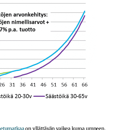
–
etumatkaa
on yllättävän vaikea kuroa umpeen,