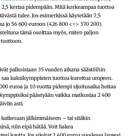
tä 2,5 kertaa pidempään. Mitä korkeampaa tuottoa
ehtävästä tulee. Jos esimerkissä käytetään 7,5
vaa jo 56 600 euroon (426 800 <=> 370 200).
steltuna tämä osoittaa myös, miten paljon
tuottoon.
vät palkoistaan 35 vuoden aikana säästöihin
ti saa kaksikymppisten tuottoa kurottua umpeen.
 000 euroa ja 10 vuotta pidempi sijoitusaika hoitaa
ekymppisiksi päästyään vaikka matkustaa 2 400
äiviin asti.
t katkeraan jälkimmäiseen – tai sitäkin
ä, niin eipä hätää. Voit hakea
si kautta. Jos sijoitat 2 400 euroa vuodessa lapsesi