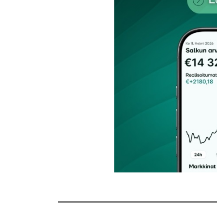
Sähköpostiosoitettasi ei julkaista.
Pakollis
Kommentti
*
Nimesi tai nimimerkkisi
*
Tilaa SalkunRakentajan uutiskirje
Lähetä kommentti