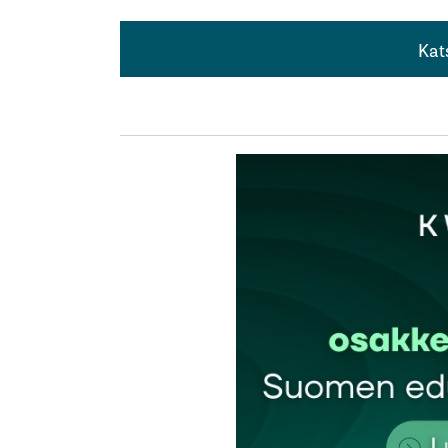
Kat
Kat
Ok,näin pitkissä aikajaksoissa käyttäisin 
rahan määrästä-elinkustannuksetkun nousev
nousevan selvästi..ei varmasti ihan osak
janne kyla
31.3.2017 at 12:15
Vastaa
kirj