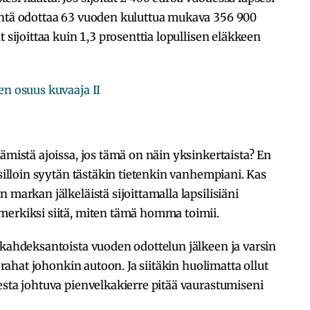
äntä odottaa 63 vuoden kuluttua mukava 356 900
t sijoittaa kuin 1,3 prosenttia lopullisen eläkkeen
ämistä ajoissa, jos tämä on näin yksinkertaista? En
 silloin syytän tästäkin tietenkin vanhempiani. Kas
 markan jälkeläistä sijoittamalla lapsilisiäni
merkiksi siitä, miten tämä homma toimii.
 kahdeksantoista vuoden odottelun jälkeen ja varsin
i rahat johonkin autoon. Ja siitäkin huolimatta ollut
esta johtuva pienvelkakierre pitää vaurastumiseni