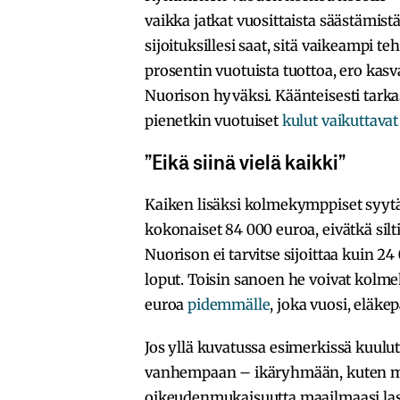
vaikka jatkat vuosittaista säästämis
sijoituksillesi saat, sitä vaikeampi t
prosentin vuotuista tuottoa, ero kas
Nuorison hyväksi. Käänteisesti tarka
pienetkin vuotuiset
kulut vaikuttavat
”Eikä siinä vielä kaikki”
Kaiken lisäksi kolmekymppiset syytä
kokonaiset 84 000 euroa, eivätkä sil
Nuorison ei tarvitse sijoittaa kuin 24
loput. Toisin sanoen he voivat kolm
euroa
pidemmälle
, joka vuosi, eläkep
Jos yllä kuvatussa esimerkissä kuulu
vanhempaan – ikäryhmään, kuten min
oikeudenmukaisuutta maailmaasi laste