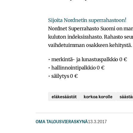
Sijoita Nordnetin superrahastoon!
Nordnet Superrahasto Suomi on mark
kuluton indeksirahasto. Rahasto seu
vaihdetuimman osakkeen kehitystä.
• merkintä- ja lunastuspalkkio 0 €
• hallinnointipalkkio 0 €
• säilytys 0 €
eläkesäästöt
korkoa korolle
sääst
OMA TALOUS
VIERASKYNÄ
13.3.2017