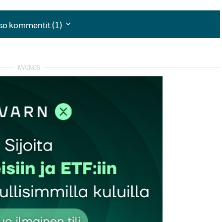
so kommentit (1)
so kommentit (1)
realituotto-odotusta;saa helposti liian ruusuisen kuvan
at paljon tuossa ajassa..lisäksi voi odottaa asuntojen
keiden tahtiin…muuten hyvä laskuesimerkki
autua sisään
rekisteröityä