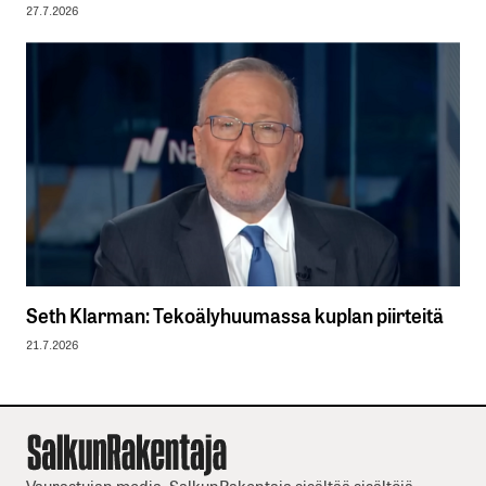
27.7.2026
Seth Klarman: Tekoälyhuumassa kuplan piirteitä
21.7.2026
Vaurastujan media. SalkunRakentaja sisältää sisältöjä