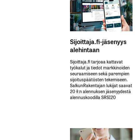
Sijoittaja.fi-jäsenyys
alehintaan
Sijoittaja.fi tarjoaa kattavat
työkalut ja tiedot markkinoiden
seuraamiseen sekä parempien
sijoituspäätösten tekemiseen.
SalkunRakentajan lukijat saavat
20 %:n alennuksen jäsenyydestä
alennuskoodilla SRSI20