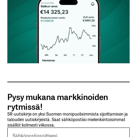
Kommentti
*
Nimesi tai nimimerkkisi
*
Sähköpostiosoitteesi
*
Tilaa SalkunRakentajan uutiskirje
Pysy mukana markkinoiden
Lähetä kommentti
rytmissä!
SR-uutiskirje on yksi Suomen monipuolisimmista sijoittamisen ja
talouden uutiskirjeistä. Saat sähköpostiisi mielenkiintoisimmat
sisällöt kolmesti viikossa.