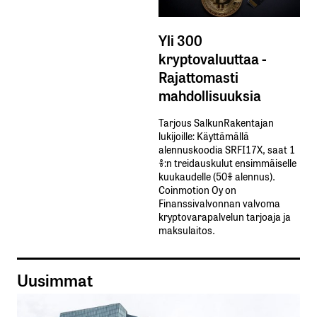
Yli 300
kryptovaluuttaa -
Rajattomasti
mahdollisuuksia
Tarjous SalkunRakentajan
lukijoille: Käyttämällä​ ​
alennuskoodia​ ​SRFI17X,​ ​saat​ ​1
%:n treidauskulut​ ​ensimmäiselle​ ​
kuukaudelle​ ​(50%​ ​alennus).
Coinmotion Oy on
Finanssivalvonnan valvoma
kryptovarapalvelun tarjoaja ja
maksulaitos.
Uusimmat