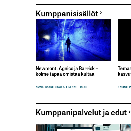
Kumppanisisällöt
Newmont, Agnico ja Barrick –
Temaa
kolme tapaa omistaa kultaa
kasvu
ARVO-OSAKKEET
KAUPALLINEN YHTEISTYÖ
KAUPALLIN
Kumppanipalvelut ja edut