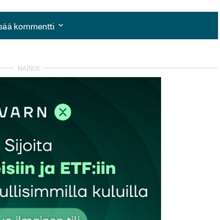
isää kommentti
isää kommentti
autua sisään
rekisteröityä
et kentät on merkitty
*