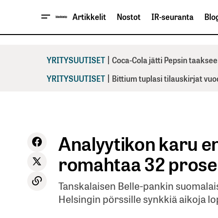
Artikkelit
Nostot
IR-seuranta
Blog
|
YRITYSUUTISET
Coca-Cola jätti Pepsin taaksee
|
YRITYSUUTISET
Bittium tuplasi tilauskirjat vu
Analyytikon karu en
romahtaa 32 prose
Tanskalaisen Belle-pankin suomalai
Helsingin pörssille synkkiä aikoja l