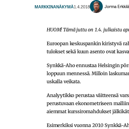
Jorma Erkkil
MARKKINANÄKYMÄ
1.4.2018
HUOM! Tämä juttu on 1.4. julkaistu april
Euroopan keskuspankin kiristyvä rah
tulokset sekä kuun asento ovat kasv
Synkkä-Aho ennustaa Helsingin pörs
loppuun mennessä. Milloin laskumarkk
uskalla veikata.
Analyytikko perustaa väitteensä vars
perustuvaan ekonometriseen malliin.
aiemmat kurssiromahdukset jälkikät
Esimerkiksi vuonna 2010 Synkkä-Aho