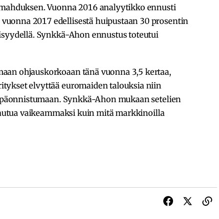
romahduksen. Vuonna 2016 analyytikko ennusti
uonna 2017 edellisestä huipustaan 30 prosentin
isyydellä. Synkkä-Ahon ennustus toteutui
aan ohjauskorkoaan tänä vuonna 3,5 kertaa,
tykset elvyttää euromaiden talouksia niin
at epäonnistumaan. Synkkä-Ahon mukaan setelien
ttautua vaikeammaksi kuin mitä markkinoilla