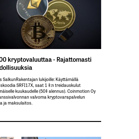
300 kryptovaluuttaa - Rajattomasti
ollisuuksia
s SalkunRakentajan lukijoille: Käyttämällä​ ​
koodia​ ​SRFI17X,​ ​saat​ ​1 %:n treidauskulut​ ​
äiselle​ ​kuukaudelle​ ​(50%​ ​alennus). Coinmotion Oy
anssivalvonnan valvoma kryptovarapalvelun
ja ja maksulaitos.