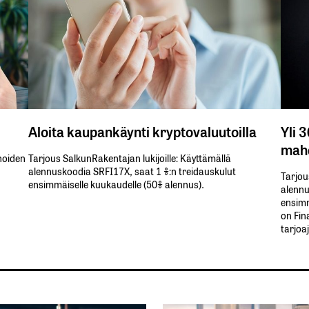
Aloita kaupankäynti kryptovaluutoilla
Yli 
mahd
inoiden
Tarjous SalkunRakentajan lukijoille: Käyttämällä​ ​
alennuskoodia​ ​SRFI17X,​ ​saat​ ​1 %:n treidauskulut​ ​
Tarjou
ensimmäiselle​ ​kuukaudelle​ ​(50%​ ​alennus).
alennus
ensimm
on Fin
tarjoa