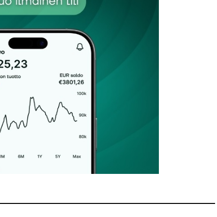
Sähköpostiosoitteesi
*