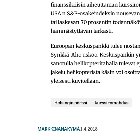
finanssikriisin aiheuttaman kurssi
USA:n S&P-osakeindeksin nousevan v
tai laskevan 70 prosentin todennäkö
hämmästyttävän tarkasti.
Euroopan keskuspankki tulee nostam
Synkkä-Aho uskoo. Keskuspankin yri
sanotulla helikopterirahalla tulev
jakelu helikopterista käsin voi osoi
yleisesti kuvitellaan.
Helsingin pörssi
kurssiromahdus
MARKKINANÄKYMÄ
1.4.2018