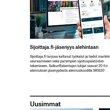
Sijoittaja.fi-jäsenyys alehintaan
Sijoittaja.fi tarjoaa kattavat työkalut ja tiedot markk
seuraamiseen sekä parempien sijoituspäätösten
tekemiseen. SalkunRakentajan lukijat saavat 20 %:n
alennuksen jäsenyydestä alennuskoodilla SRSI20
Uusimmat