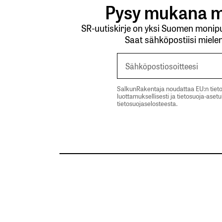
Pysy mukana m
SR-uutiskirje on yksi Suomen monipuo
Saat sähköpostiisi mielen
SalkunRakentaja noudattaa EU:n tieto
luottamuksellisesti ja tietosuoja-aset
tietosuojaselosteesta.