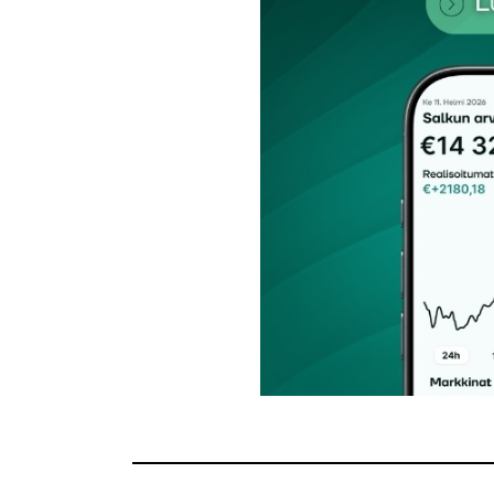
Nimesi tai nimimerkkisi
*
Tilaa SalkunRakentajan uutiskirje
Lähetä kommentti