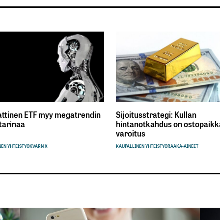
ttinen ETF myy megatrendin
Sijoitusstrategi: Kullan
tarinaa
hintanotkahdus on ostopaikka
varoitus
EN YHTEISTYÖ
KVARN X
KAUPALLINEN YHTEISTYÖ
RAAKA-AINEET