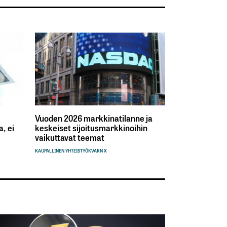
Vuoden 2026 markkinatilanne ja
, ei
keskeiset sijoitusmarkkinoihin
vaikuttavat teemat
KAUPALLINEN YHTEISTYÖ
KVARN X