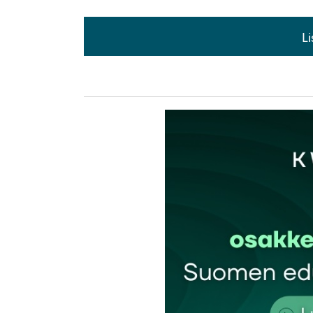
L
L
kirj
Sähköpostiosoitettasi ei julkaista.
Pakollis
Kommentti
*