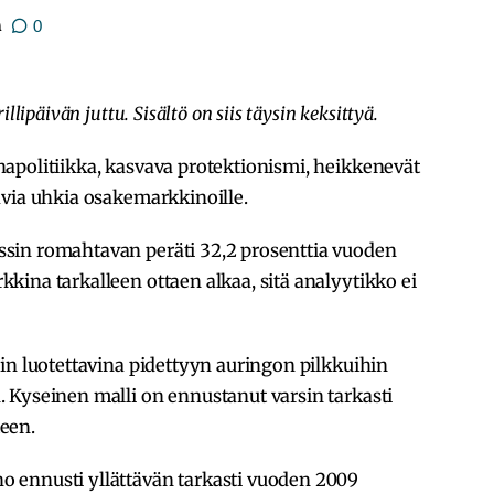
ä
0
lipäivän juttu. Sisältö on siis täysin keksittyä.
apolitiikka, kasvava protektionismi, heikkenevät
avia uhkia osakemarkkinoille.
sin romahtavan peräti 32,2 prosenttia vuoden
ina tarkalleen ottaen alkaa, sitä analyytikko ei
in luotettavina pidettyyn auringon pilkkuihin
 Kyseinen malli on ennustanut varsin tarkasti
een.
 ennusti yllättävän tarkasti vuoden 2009