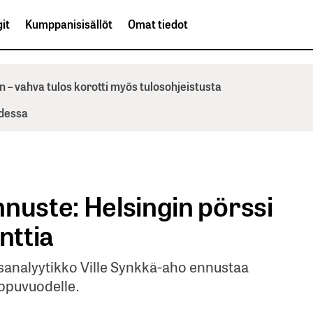
it
Kumppanisisällöt
Omat tiedot
n – vahva tulos korotti myös tulosohjeistusta
odessa
nuste: Helsingin pörssi
nttia
sanalyytikko Ville Synkkä-aho ennustaa
oppuvuodelle.