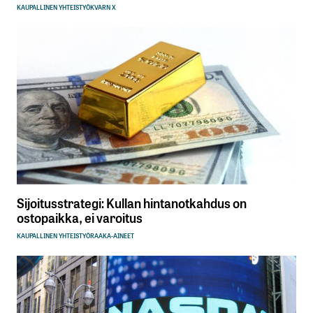
KAUPALLINEN YHTEISTYÖ
KVARN X
Sijoitusstrategi: Kullan hintanotkahdus on
ostopaikka, ei varoitus
KAUPALLINEN YHTEISTYÖ
RAAKA-AINEET