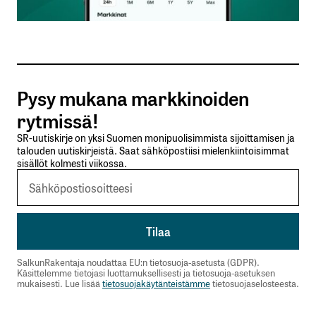
Sähköpostiosoitteesi
*
Tilaa SalkunRakentajan uutiskirje
Pysy mukana markkinoiden
Lähetä kommentti
rytmissä!
SR-uutiskirje on yksi Suomen monipuolisimmista sijoittamisen ja
talouden uutiskirjeistä. Saat sähköpostiisi mielenkiintoisimmat
sisällöt kolmesti viikossa.
SalkunRakentaja noudattaa EU:n tietosuoja-asetusta (GDPR).
Käsittelemme tietojasi luottamuksellisesti ja tietosuoja-asetuksen
mukaisesti. Lue lisää
tietosuojakäytänteistämme
tietosuojaselosteesta.