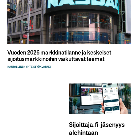
Vuoden 2026 markkinatilanne ja keskeiset
sijoitusmarkkinoihin vaikuttavat teemat
KAUPALLINEN YHTEISTYÖ
KVARN X
Sijoittaja.fi-jäsenyys
alehintaan