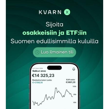
kirjautua
sisään
rekisteröityä
Sähköpostiosoitettasi ei julkaista.
Pakolliset
kentät on merkitty
*
Kommentti
*
Nimesi tai nimimerkkisi
*