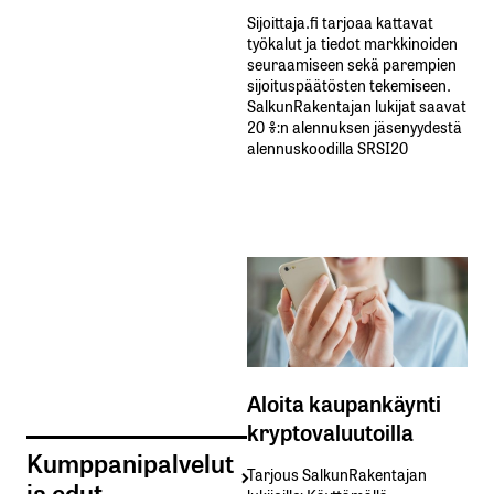
Sijoittaja.fi tarjoaa kattavat
työkalut ja tiedot markkinoiden
seuraamiseen sekä parempien
sijoituspäätösten tekemiseen.
SalkunRakentajan lukijat saavat
20 %:n alennuksen jäsenyydestä
alennuskoodilla SRSI20
Aloita kaupankäynti
kryptovaluutoilla
Kumppanipalvelut
Tarjous SalkunRakentajan
ja edut