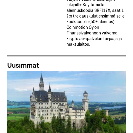
lukijoille: Käyttämällä​ ​
alennuskoodia​ ​SRFI17X,​ ​saat​ ​1
%:n treidauskulut​ ​ensimmäiselle​ ​
kuukaudelle​ ​(50%​ ​alennus).
Coinmotion Oy on
Finanssivalvonnan valvoma
kryptovarapalvelun tarjoaja ja
maksulaitos.
Uusimmat