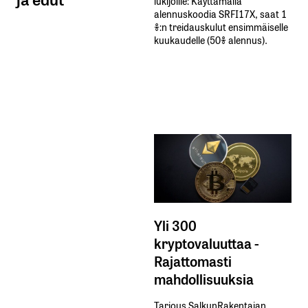
lukijoille: Käyttämällä​ ​
alennuskoodia​ ​SRFI17X,​ ​saat​ ​1
%:n treidauskulut​ ​ensimmäiselle​ ​
kuukaudelle​ ​(50%​ ​alennus).
Yli 300
kryptovaluuttaa -
Rajattomasti
mahdollisuuksia
Tarjous SalkunRakentajan