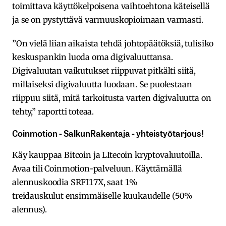
toimittava käyttökelpoisena vaihtoehtona käteisellä
ja se on pystyttävä varmuuskopioimaan varmasti.
”On vielä liian aikaista tehdä johtopäätöksiä, tulisiko
keskuspankin luoda oma digivaluuttansa.
Digivaluutan vaikutukset riippuvat pitkälti siitä,
millaiseksi digivaluutta luodaan. Se puolestaan
riippuu siitä, mitä tarkoitusta varten digivaluutta on
tehty,” raportti toteaa.
Coinmotion​ ​-​ ​SalkunRakentaja ​-​ ​yhteistyötarjous!
Käy kauppaa Bitcoin ja LItecoin kryptovaluutoilla.
Avaa​ ​tili​ ​Coinmotion-palveluun.​ ​Käyttämällä​ ​
alennuskoodia​ ​SRFI17X,​ ​saat​ ​1%
treidauskulut​ ​ensimmäiselle​ ​kuukaudelle​ ​(50%​ ​
alennus).