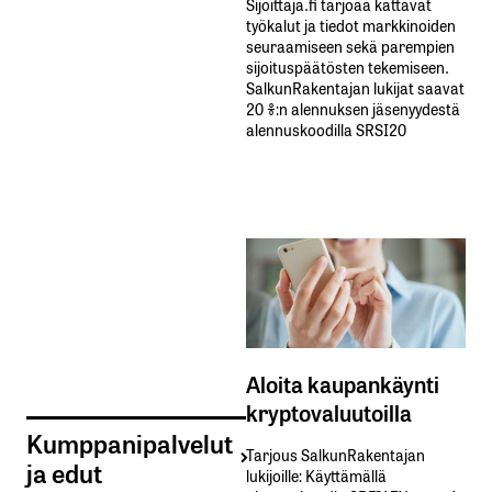
Sijoittaja.fi tarjoaa kattavat
työkalut ja tiedot markkinoiden
seuraamiseen sekä parempien
sijoituspäätösten tekemiseen.
SalkunRakentajan lukijat saavat
20 %:n alennuksen jäsenyydestä
alennuskoodilla SRSI20
Aloita kaupankäynti
kryptovaluutoilla
Kumppanipalvelut
Tarjous SalkunRakentajan
ja edut
lukijoille: Käyttämällä​ ​