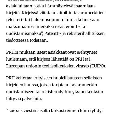
asiakkailtaan, jotka hämmästelevät saamiaan
kirjeitä. Kirjeissä viitataan aitoihin tavaramerkkien
rekisteri- tai hakemusnumeroihin ja kehotetaan
maksamaan esimerkiksi rekisteröinti- tai
uudistamismaksu”, Patentti- ja rekisterihallituksen
tiedotteessa todetaan.
PRH:n mukaan useat asiakkaat ovat erehtyneet
luulemaan, että kirjeen lähettäjä on PRH tai
Euroopan unionin teollisoikeuksien virasto (EUIPO).
PRH kehottaa erityiseen huolellisuuteen sellaisten
kirjeiden kanssa, joissa tarjotaan tavaramerkin
uudistamiseen tai rekisteröityihin yksinoikeuksiin
liittyviä palveluita.
”Lue siis viestin sisältö tarkasti ennen kuin ryhdyt