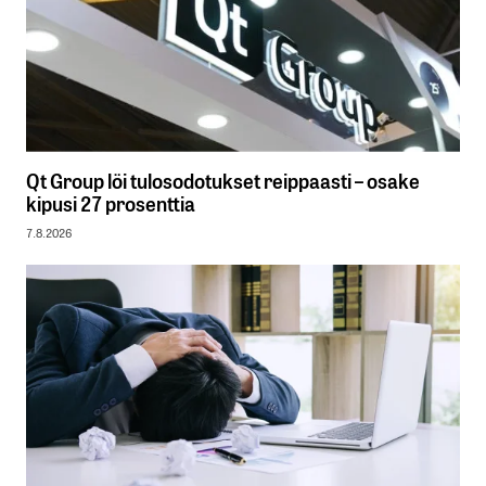
Qt Group löi tulosodotukset reippaasti – osake
kipusi 27 prosenttia
7.8.2026