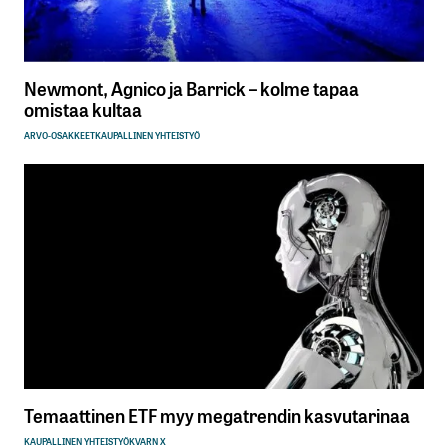
Newmont, Agnico ja Barrick – kolme tapaa
omistaa kultaa
ARVO-OSAKKEET
KAUPALLINEN YHTEISTYÖ
Temaattinen ETF myy megatrendin kasvutarinaa
KAUPALLINEN YHTEISTYÖ
KVARN X