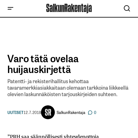
Varo tätä ovelaa
huijauskirjettä
Patentti- ja rekisterihallitus kehottaa
tavaramerkkiasiakkaitaan olemaan tarkkoina liikkeellä
olevien laskunnäköisten tarjouskirjeiden suhteen.
SalkunRakentaja
UUTISET
12.7.2018
0
”PRH saa säännöllisesti yhteydenottoja