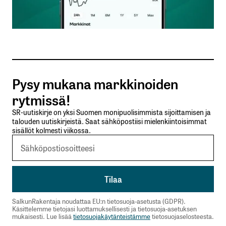
Sähköpostiosoitteesi
*
Tilaa SalkunRakentajan uutiskirje
Pysy mukana markkinoiden
Lähetä kommentti
rytmissä!
SR-uutiskirje on yksi Suomen monipuolisimmista sijoittamisen ja
talouden uutiskirjeistä. Saat sähköpostiisi mielenkiintoisimmat
sisällöt kolmesti viikossa.
SalkunRakentaja noudattaa EU:n tietosuoja-asetusta (GDPR).
Käsittelemme tietojasi luottamuksellisesti ja tietosuoja-asetuksen
mukaisesti. Lue lisää
tietosuojakäytänteistämme
tietosuojaselosteesta.