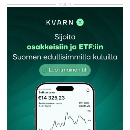
kirjautua
sisään
rekisteröityä
Sähköpostiosoitettasi ei julkaista.
Pakolliset
kentät on merkitty
*
Kommentti
*
Nimesi tai nimimerkkisi
*