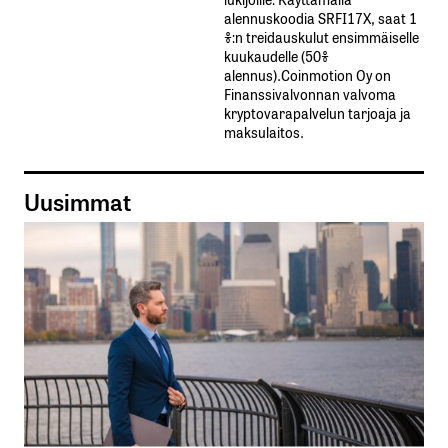
alennuskoodia​ ​SRFI17X,​ ​saat​ ​1
%:n treidauskulut​ ​ensimmäiselle​ ​
kuukaudelle​ ​(50%​ ​
alennus).Coinmotion Oy on
Finanssivalvonnan valvoma
kryptovarapalvelun tarjoaja ja
maksulaitos.
Uusimmat