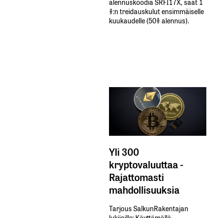
alennuskoodia​ ​SRFI17X,​ ​saat​ ​1
%:n treidauskulut​ ​ensimmäiselle​ ​
kuukaudelle​ ​(50%​ ​alennus).
Yli 300
kryptovaluuttaa -
Rajattomasti
mahdollisuuksia
Tarjous SalkunRakentajan
lukijoille: Käyttämällä​ ​