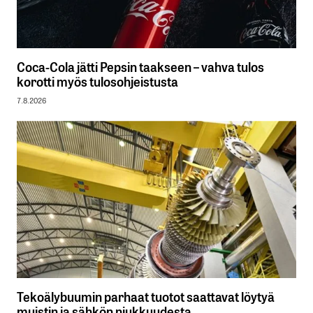
Coca-Cola jätti Pepsin taakseen – vahva tulos
korotti myös tulosohjeistusta
7.8.2026
Tekoälybuumin parhaat tuotot saattavat löytyä
muistin ja sähkön niukkuudesta