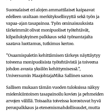
Suomalaiset eri alojen ammattilaiset kaipaavat
edelleen uraltaan merkityksellisyyttä sekä työn ja
vapaa-ajan tasapainoa. Työn ominaisuuksista
tärkeimmät olivat monipuoliset työtehtävät,
kilpailukykyinen palkkaus sekä työnantajalta
saatava luottamus, tutkimus kertoo.
”Osaamispaletin kehittämisen tärkeys näyttäytyy
toiveena monipuolisista työtehtävistä ja toiveena
johdon avusta yksilön kehittymisessä.”,
Universumin MaajohtajaMika Sallinen sanoo.
Sallisen mukaan tämän vuoden tuloksissa näkyy
mielenkiintoinen tasapainoilu kovien ja pehmeiden
arvojen välillä. Toisaalta toiveissa korostuvat hyvä
peruspalkkaus ja etenemismahdollisuudet, mutta