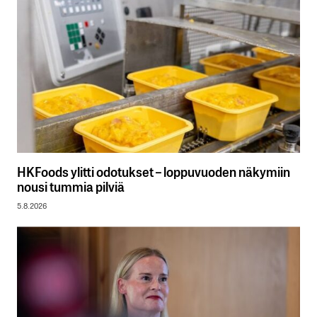
HKFoods ylitti odotukset – loppuvuoden näkymiin
nousi tummia pilviä
5.8.2026