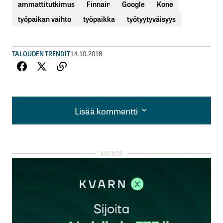
ammattitutkimus
Finnair
Google
Kone
työpaikan vaihto
työpaikka
työtyytyväisyys
TALOUDEN TRENDIT
14.10.2018
Lisää kommentti
Lisää kommentti
kirjautua
sisään
rekisteröityä