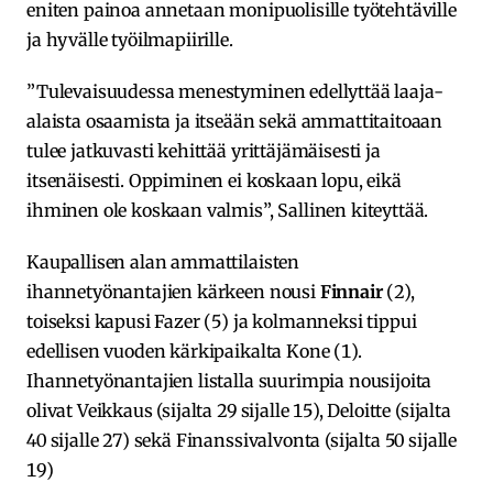
eniten painoa annetaan monipuolisille työtehtäville
ja hyvälle työilmapiirille.
”Tulevaisuudessa menestyminen edellyttää laaja-
alaista osaamista ja itseään sekä ammattitaitoaan
tulee jatkuvasti kehittää yrittäjämäisesti ja
itsenäisesti. Oppiminen ei koskaan lopu, eikä
ihminen ole koskaan valmis”, Sallinen kiteyttää.
Kaupallisen alan ammattilaisten
ihannetyönantajien kärkeen nousi
Finnair
(2),
toiseksi kapusi Fazer (5) ja kolmanneksi tippui
edellisen vuoden kärkipaikalta Kone (1).
Ihannetyönantajien listalla suurimpia nousijoita
olivat Veikkaus (sijalta 29 sijalle 15), Deloitte (sijalta
40 sijalle 27) sekä Finanssivalvonta (sijalta 50 sijalle
19)