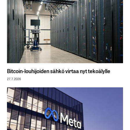
Bitcoin-louhijoiden sähkö virtaa nyt tekoälylle
27.7.2026