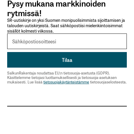
Pysy mukana markkinoiden
Lähetä kommentti
rytmissä!
SR-uutiskirje on yksi Suomen monipuolisimmista sijoittamisen ja
talouden uutiskirjeistä. Saat sähköpostiisi mielenkiintoisimmat
sisällöt kolmesti viikossa.
SalkunRakentaja noudattaa EU:n tietosuoja-asetusta (GDPR).
Käsittelemme tietojasi luottamuksellisesti ja tietosuoja-asetuksen
mukaisesti. Lue lisää
tietosuojakäytänteistämme
tietosuojaselosteesta.