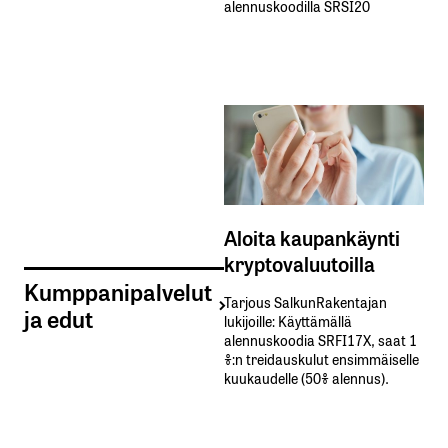
alennuskoodilla SRSI20
Aloita kaupankäynti
kryptovaluutoilla
Kumppanipalvelut
Tarjous SalkunRakentajan
ja edut
lukijoille: Käyttämällä​ ​
alennuskoodia​ ​SRFI17X,​ ​saat​ ​1
%:n treidauskulut​ ​ensimmäiselle​ ​
kuukaudelle​ ​(50%​ ​alennus).