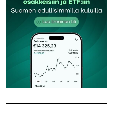
Sähköpostiosoitettasi ei julkaista.
Pakolliset
kentät on merkitty
*
Kommentti
*
Nimesi tai nimimerkkisi
*
Sähköpostiosoitteesi
*
Tilaa SalkunRakentajan uutiskirje