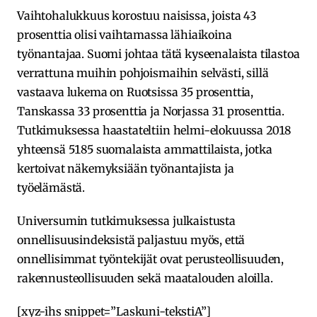
Vaihtohalukkuus korostuu naisissa, joista 43
prosenttia olisi vaihtamassa lähiaikoina
työnantajaa. Suomi johtaa tätä kyseenalaista tilastoa
verrattuna muihin pohjoismaihin selvästi, sillä
vastaava lukema on Ruotsissa 35 prosenttia,
Tanskassa 33 prosenttia ja Norjassa 31 prosenttia.
Tutkimuksessa haastateltiin helmi-elokuussa 2018
yhteensä 5185 suomalaista ammattilaista, jotka
kertoivat näkemyksiään työnantajista ja
työelämästä.
Universumin tutkimuksessa julkaistusta
onnellisuusindeksistä paljastuu myös, että
onnellisimmat työntekijät ovat perusteollisuuden,
rakennusteollisuuden sekä maatalouden aloilla.
[xyz-ihs snippet=”Laskuni-tekstiA”]