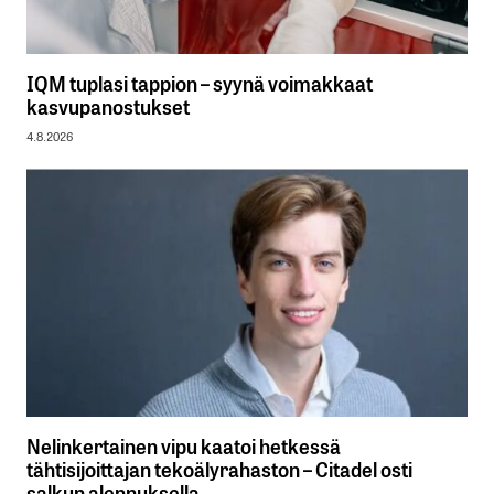
IQM tuplasi tappion – syynä voimakkaat
kasvupanostukset
4.8.2026
Nelinkertainen vipu kaatoi hetkessä
tähtisijoittajan tekoälyrahaston – Citadel osti
salkun alennuksella