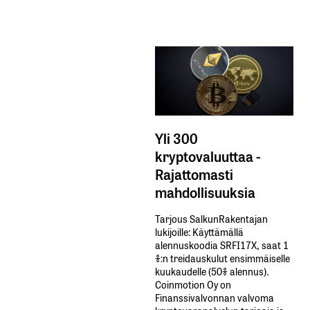
Yli 300
kryptovaluuttaa -
Rajattomasti
mahdollisuuksia
Tarjous SalkunRakentajan
lukijoille: Käyttämällä​ ​
alennuskoodia​ ​SRFI17X,​ ​saat​ ​1
%:n treidauskulut​ ​ensimmäiselle​ ​
kuukaudelle​ ​(50%​ ​alennus).
Coinmotion Oy on
Finanssivalvonnan valvoma