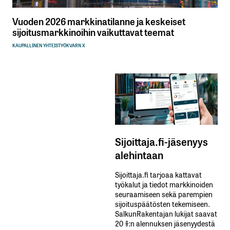
Vuoden 2026 markkinatilanne ja keskeiset
sijoitusmarkkinoihin vaikuttavat teemat
KAUPALLINEN YHTEISTYÖ
KVARN X
Sijoittaja.fi-jäsenyys
alehintaan
Sijoittaja.fi tarjoaa kattavat
työkalut ja tiedot markkinoiden
seuraamiseen sekä parempien
sijoituspäätösten tekemiseen.
SalkunRakentajan lukijat saavat
20 %:n alennuksen jäsenyydestä