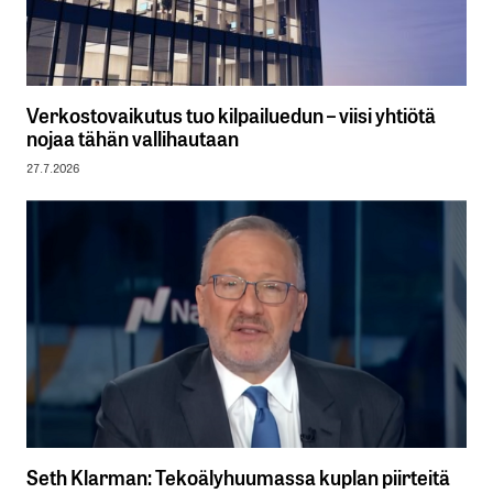
Verkostovaikutus tuo kilpailuedun – viisi yhtiötä
nojaa tähän vallihautaan
27.7.2026
Seth Klarman: Tekoälyhuumassa kuplan piirteitä