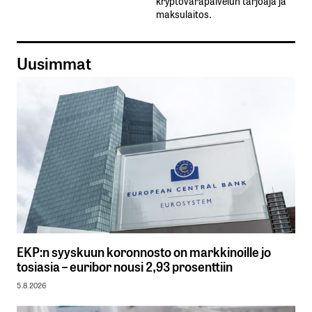
kryptovarapalvelun tarjoaja ja
maksulaitos.
Uusimmat
EKP:n syyskuun koronnosto on markkinoille jo
tosiasia – euribor nousi 2,93 prosenttiin
5.8.2026