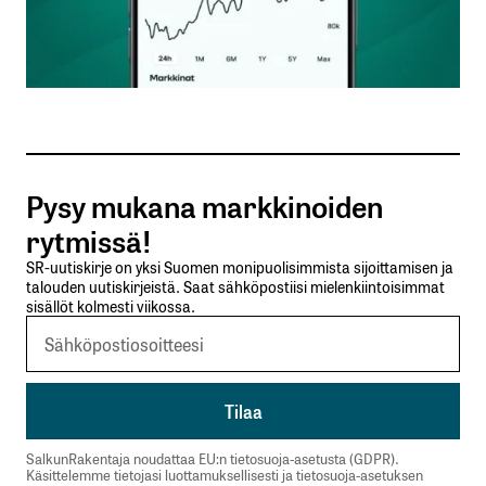
Nimesi tai nimimerkkisi
*
Sähköpostiosoitteesi
*
Tilaa SalkunRakentajan uutiskirje
Pysy mukana markkinoiden
Lähetä kommentti
rytmissä!
SR-uutiskirje on yksi Suomen monipuolisimmista sijoittamisen ja
talouden uutiskirjeistä. Saat sähköpostiisi mielenkiintoisimmat
sisällöt kolmesti viikossa.
SalkunRakentaja noudattaa EU:n tietosuoja-asetusta (GDPR).
Käsittelemme tietojasi luottamuksellisesti ja tietosuoja-asetuksen