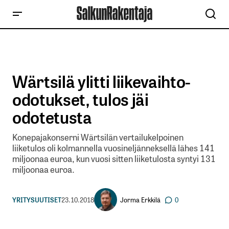
Wärtsilä ylitti liikevaihto-
odotukset, tulos jäi
odotetusta
Konepajakonserni Wärtsilän vertailukelpoinen
liiketulos oli kolmannella vuosineljänneksellä lähes 141
miljoonaa euroa, kun vuosi sitten liiketulosta syntyi 131
miljoonaa euroa.
Jorma Erkkilä
YRITYSUUTISET
23.10.2018
0