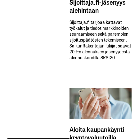
Sijoittaja.fi-jäsenyys
alehintaan
Sijoittaja.fi tarjoaa kattavat
työkalut ja tiedot markkinoiden
seuraamiseen sekä parempien
sijoituspäätösten tekemiseen.
SalkunRakentajan lukijat saavat
20 %:n alennuksen jäsenyydestä
alennuskoodilla SRSI20
Aloita kaupankäynti
kryptovaluutoilla