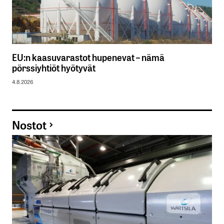
EU:n kaasuvarastot hupenevat – nämä
pörssiyhtiöt hyötyvät
4.8.2026
Nostot