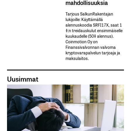
mahdollisuuksia
Tarjous SalkunRakentajan
lukijoille: Käyttämällä​ ​
alennuskoodia​ ​SRFI17X,​ ​saat​ ​1
%:n treidauskulut​ ​ensimmäiselle​ ​
kuukaudelle​ ​(50%​ ​alennus).
Coinmotion Oy on
Finanssivalvonnan valvoma
kryptovarapalvelun tarjoaja ja
maksulaitos.
Uusimmat