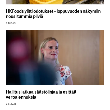
HKFoods ylitti odotukset – loppuvuoden näkymiin
nousi tummia pilviä
5.8.2026
Hallitus jatkaa säästölinjaa ja esittää
veroalennuksia
5.8.2026