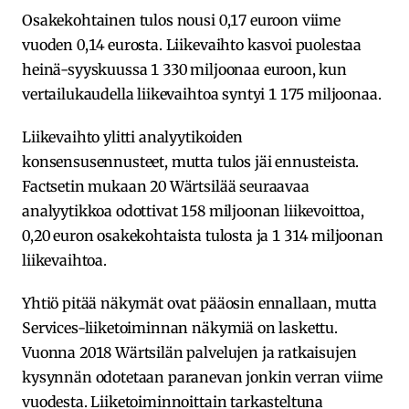
Osakekohtainen tulos nousi 0,17 euroon viime
vuoden 0,14 eurosta. Liikevaihto kasvoi puolestaa
heinä-syyskuussa 1 330 miljoonaa euroon, kun
vertailukaudella liikevaihtoa syntyi 1 175 miljoonaa.
Liikevaihto ylitti analyytikoiden
konsensusennusteet, mutta tulos jäi ennusteista.
Factsetin mukaan 20 Wärtsilää seuraavaa
analyytikkoa odottivat 158 miljoonan liikevoittoa,
0,20 euron osakekohtaista tulosta ja 1 314 miljoonan
liikevaihtoa.
Yhtiö pitää näkymät ovat pääosin ennallaan, mutta
Services-liiketoiminnan näkymiä on laskettu.
Vuonna 2018 Wärtsilän palvelujen ja ratkaisujen
kysynnän odotetaan paranevan jonkin verran viime
vuodesta. Liiketoiminnoittain tarkasteltuna