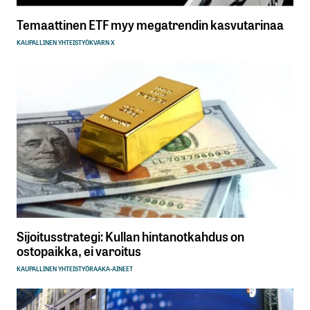
Temaattinen ETF myy megatrendin kasvutarinaa
KAUPALLINEN YHTEISTYÖ
KVARN X
Sijoitusstrategi: Kullan hintanotkahdus on
ostopaikka, ei varoitus
KAUPALLINEN YHTEISTYÖ
RAAKA-AINEET