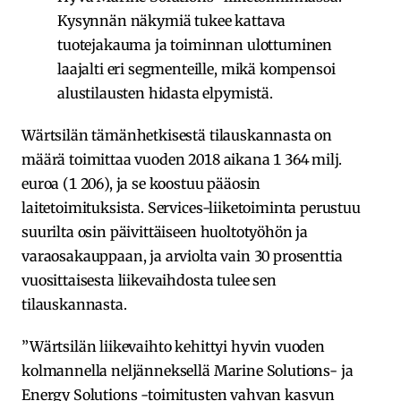
Kysynnän näkymiä tukee kattava
tuotejakauma ja toiminnan ulottuminen
laajalti eri segmenteille, mikä kompensoi
alustilausten hidasta elpymistä.
Wärtsilän tämänhetkisestä tilauskannasta on
määrä toimittaa vuoden 2018 aikana 1 364 milj.
euroa (1 206), ja se koostuu pääosin
laitetoimituksista. Services-liiketoiminta perustuu
suurilta osin päivittäiseen huoltotyöhön ja
varaosakauppaan, ja arviolta vain 30 prosenttia
vuosittaisesta liikevaihdosta tulee sen
tilauskannasta.
”Wärtsilän liikevaihto kehittyi hyvin vuoden
kolmannella neljänneksellä Marine Solutions- ja
Energy Solutions -toimitusten vahvan kasvun