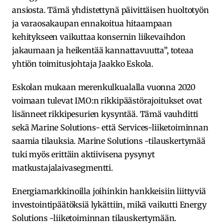
ansiosta. Tämä yhdistettynä päivittäisen huoltotyön
ja varaosakaupan ennakoitua hitaampaan
kehitykseen vaikuttaa konsernin liikevaihdon
jakaumaan ja heikentää kannattavuutta”, toteaa
yhtiön toimitusjohtaja Jaakko Eskola.
Eskolan mukaan merenkulkualalla vuonna 2020
voimaan tulevat IMO:n rikkipäästörajoitukset ovat
lisänneet rikkipesurien kysyntää. Tämä vauhditti
sekä Marine Solutions- että Services-liiketoiminnan
saamia tilauksia. Marine Solutions -tilauskertymää
tuki myös erittäin aktiivisena pysynyt
matkustajalaivasegmentti.
Energiamarkkinoilla joihinkin hankkeisiin liittyviä
investointipäätöksiä lykättiin, mikä vaikutti Energy
Solutions -liiketoiminnan tilauskertymään.