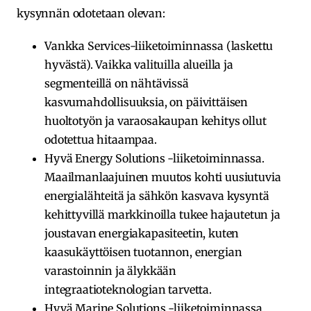
kysynnän odotetaan olevan:
Vankka Services-liiketoiminnassa (laskettu
hyvästä). Vaikka valituilla alueilla ja
segmenteillä on nähtävissä
kasvumahdollisuuksia, on päivittäisen
huoltotyön ja varaosakaupan kehitys ollut
odotettua hitaampaa.
Hyvä Energy Solutions -liiketoiminnassa.
Maailmanlaajuinen muutos kohti uusiutuvia
energialähteitä ja sähkön kasvava kysyntä
kehittyvillä markkinoilla tukee hajautetun ja
joustavan energiakapasiteetin, kuten
kaasukäyttöisen tuotannon, energian
varastoinnin ja älykkään
integraatioteknologian tarvetta.
Hyvä Marine Solutions -liiketoiminnassa.