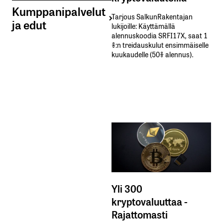
Kumppanipalvelut
Tarjous SalkunRakentajan
ja edut
lukijoille: Käyttämällä​ ​
alennuskoodia​ ​SRFI17X,​ ​saat​ ​1
%:n treidauskulut​ ​ensimmäiselle​ ​
kuukaudelle​ ​(50%​ ​alennus).
Yli 300
kryptovaluuttaa -
Rajattomasti