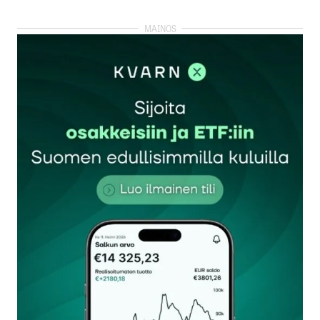
kirjautua
sisään
rekisteröityä
Sähköpostiosoitettasi ei julkaista.
Pakolliset
kentät on merkitty
*
Kommentti
*