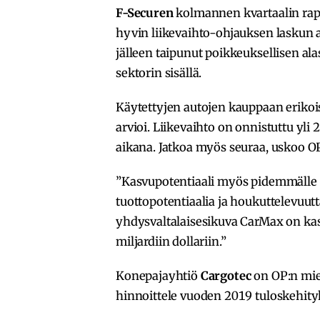
F-Securen
kolmannen kvartaalin rapo
hyvin liikevaihto-ohjauksen laskun 
jälleen taipunut poikkeuksellisen al
sektorin sisällä.
Käytettyjen autojen kauppaan eriko
arvioi. Liikevaihto on onnistuttu yl
aikana. Jatkoa myös seuraa, uskoo OP
”Kasvupotentiaali myös pidemmälle t
tuottopotentiaalia ja houkuttelevuu
yhdysvaltalaisesikuva CarMax on kas
miljardiin dollariin.”
Konepajayhtiö
Cargotec
on OP:n miel
hinnoittele vuoden 2019 tuloskehityk