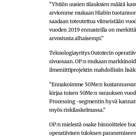
”Yhtiön uusien tilauksien määrä kasv
arviomme mukaan Hiabin tuotannon op
saadaan toteutettua viimeistään vuo
vuoden 2019 ennusteilla on merkittävä
arvostusta alhaisempi.”
Teknologiayritys Outotecin operatiiv
sivuosaan. OP:n mukaan markkinoid
ilmeniittiprojektin mahdollisiin lisä
”Ennakoimme 50Me:n kustannusvarau
kirjaa toisen 50Me:n varauksen vuod
Processing -segmentin hyvä kannatta
myös riskilaskelmassa.”
OP:n mielestä osake hinnoittelee hu
operatiivisen tuloksen paranemiseen l