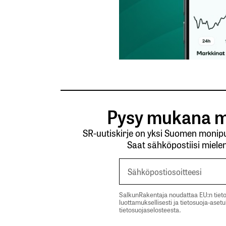
Lähetä kommentti
Pysy mukana m
SR-uutiskirje on yksi Suomen monipuo
Saat sähköpostiisi mielen
SalkunRakentaja noudattaa EU:n tieto
luottamuksellisesti ja tietosuoja-aset
tietosuojaselosteesta.