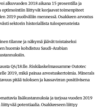
oi alkuvuoden 2018 aikana 15 prosentilla ja
timointiin liittyvät korjaavat toimenpiteet
den 2019 puoliväliin mennessä. Osakkeen arvostus
sti sektorin historiallista tulosperusteista
inen tilanne ja näkymä jäävät toistaiseksi
en huomio kohdistuu Saudi-Arabian
kustannuksiin.
sta Q4/18:lle. Riskilaskelmassamme Outotec
elle 2019, mikä painaa arvostuskertoimia. Minerals
vuus pitää tuloksen ja kassavirran positiivisena
omattavia lisäkustannuksia ja tarjoaa vuoden 2019
iittyvää potentiaalia. Osakkeeseen liittyy