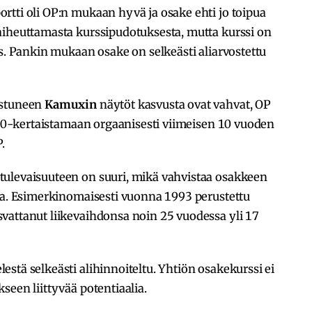
rtti oli OP:n mukaan hyvä ja osake ehti jo toipua
aiheuttamasta kurssipudotuksesta, mutta kurssi on
as. Pankin mukaan osake on selkeästi aliarvostettu
istuneen
Kamuxin
näytöt kasvusta ovat vahvat, OP
i 20-kertaistamaan orgaanisesti viimeisen 10 vuoden
.
ulevaisuuteen on suuri, mikä vahvistaa osakkeen
tta. Esimerkinomaisesti vuonna 1993 perustettu
vattanut liikevaihdonsa noin 25 vuodessa yli 17
estä selkeästi alihinnoiteltu. Yhtiön osakekurssi ei
seen liittyvää potentiaalia.