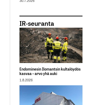
30.7.2026
IR-seuranta
Endominesin Ilomantsin kultalöydös
kasvaa – arvo yhä auki
1.8.2026