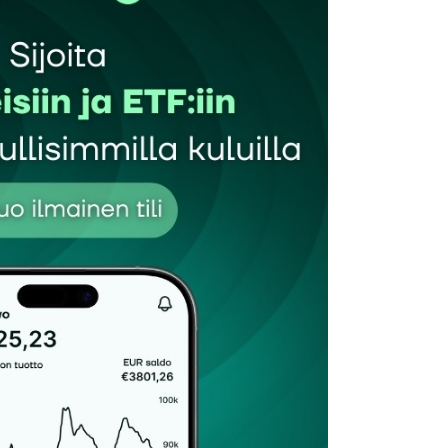
autua sisään
rekisteröityä
et kentät on merkitty
*
Sähköpostiosoitteesi
*