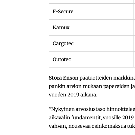
F-Secure
Kamux
Cargotec
Outotec
Stora Enson
päätuotteiden markkin
pankin arvion mukaan papereiden ja
vuoden 2019 aikana.
”Nykyinen arvostustaso hinnoittelee
aikavälin fundamentit, vuosille 20
vahvan, nousevaa osinkomaksua tuke