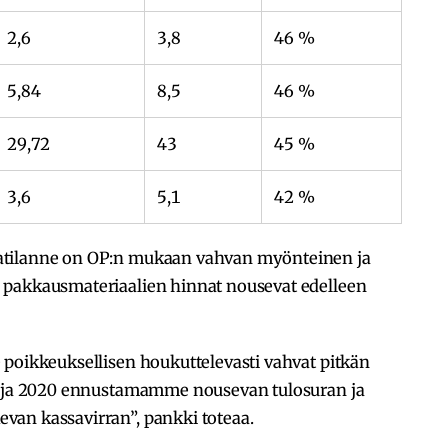
2,6
3,8
46 %
5,84
8,5
46 %
29,72
43
45 %
3,6
5,1
42 %
atilanne on OP:n mukaan vahvan myönteinen ja
 pakkausmateriaalien hinnat nousevat edelleen
 poikkeuksellisen houkuttelevasti vahvat pitkän
19 ja 2020 ennustamamme nousevan tulosuran ja
van kassavirran”, pankki toteaa.