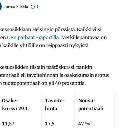
Jorma Erkkilä
1
akesuosikkiaan Helsingin pörssistä. Kaikki viisi
ksen
OPn parhaat -raportilla
. Merkillepantavaa on
a kaikille yhtiöille on reippaasti nykyistä
kesuosikkien tiistain päätöskurssi, pankin
tentiaali eli tavoitehinnan ja osakekurssin erotus
 tuottopotentiaali on yli 40 prosenttia.
Osake-
Tavoite-
Nousu-
kurssi 29.1.
hinta
potentiaali
11,87
17,5
47 %