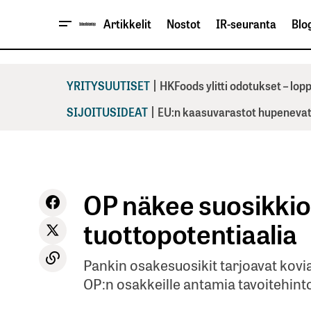
Artikkelit
Nostot
IR-seuranta
Blog
|
YRITYSUUTISET
HKFoods ylitti odotukset – lo
|
SIJOITUSIDEAT
EU:n kaasuvarastot hupenevat 
OP näkee suosikki
tuottopotentiaalia
Pankin osakesuosikit tarjoavat kovi
OP:n osakkeille antamia tavoitehinto