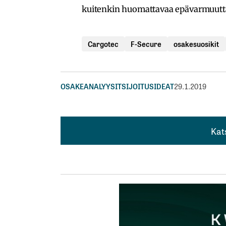
kuitenkin huomattavaa epävarmuutta,
Cargotec
F-Secure
osakesuosikit
OSAKEANALYYSIT
SIJOITUSIDEAT
29.1.2019
Kat
Kat
Itse en pahemmin noista suosituksista peru
ja suosituksia nostetaan ja lasketaan sit
Timo
30.1.2019 at 02:06
Vastaa