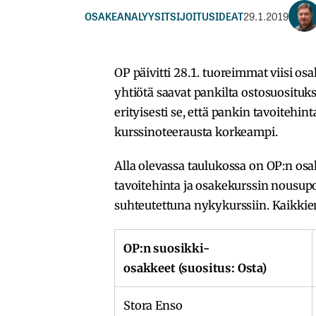
OSAKEANALYYSIT
SIJOITUSIDEAT
29.1.2019
OP päivitti 28.1. tuoreimmat viisi os
yhtiötä saavat pankilta ostosuositu
erityisesti se, että pankin tavoitehint
kurssinoteerausta korkeampi.
Alla olevassa taulukossa on OP:n osa
tavoitehinta ja osakekurssin nousupo
suhteutettuna nykykurssiin. Kaikkien
OP:n suosikki-
osakkeet (suositus: Osta)
Stora Enso