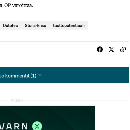
 OP varoittaa.
Outotec
Stora-Enso
tuottopotentiaali
so kommentit (1)
so kommentit (1)
sta. Vuosien varrella olen havainnut, että tavoitehintoja
ä mukaa kuin yleinen kurssikehityskin muuttuu.