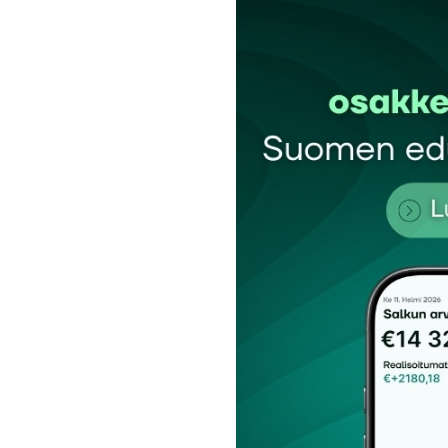
kirj
Sähköpostiosoitettasi ei julkaista.
Pakollis
Kommentti
*
Nimesi tai nimimerkkisi
*
Tilaa SalkunRakentajan uutiskirje