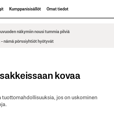
it
Kumppanisisällöt
Omat tiedot
ppuvuoden näkymiin nousi tummia pilviä
– nämä pörssiyhtiöt hyötyvät
osakkeissaan kovaa
a tuottomahdollisuuksia, jos on uskominen
ja.