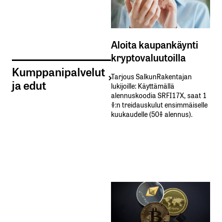
Aloita kaupankäynti
kryptovaluutoilla
Kumppanipalvelut
Tarjous SalkunRakentajan
ja edut
lukijoille: Käyttämällä​ ​
alennuskoodia​ ​SRFI17X,​ ​saat​ ​1
%:n treidauskulut​ ​ensimmäiselle​ ​
kuukaudelle​ ​(50%​ ​alennus).