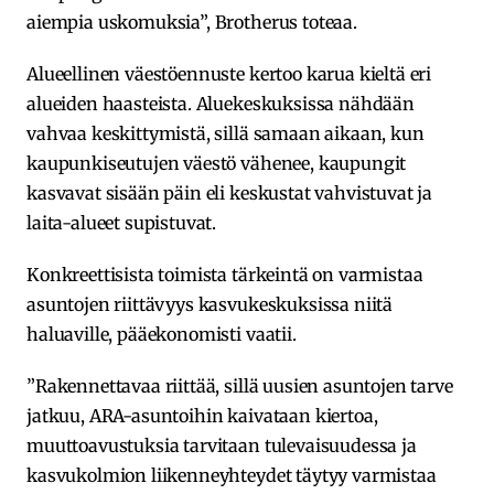
aiempia uskomuksia”, Brotherus toteaa.
Alueellinen väestöennuste kertoo karua kieltä eri
alueiden haasteista. Aluekeskuksissa nähdään
vahvaa keskittymistä, sillä samaan aikaan, kun
kaupunkiseutujen väestö vähenee, kaupungit
kasvavat sisään päin eli keskustat vahvistuvat ja
laita-alueet supistuvat.
Konkreettisista toimista tärkeintä on varmistaa
asuntojen riittävyys kasvukeskuksissa niitä
haluaville, pääekonomisti vaatii.
”Rakennettavaa riittää, sillä uusien asuntojen tarve
jatkuu, ARA-asuntoihin kaivataan kiertoa,
muuttoavustuksia tarvitaan tulevaisuudessa ja
kasvukolmion liikenneyhteydet täytyy varmistaa