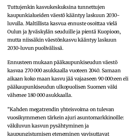
Tuttujenkin kasvukeskuksina tunnettujen
kaupunkialueiden väestö kääntyy laskuun 2030-
luvulla. Maltillista kasvua ennuste osoittaa vielä
Oulun ja Jyväskylän seuduille ja pientä Kuopioon,
mutta niissäkin väestönkasvu kääntyy laskuun
2030-luvun puolivälissä.
Ennusteen mukaan pääkaupunkiseudun väestö
kasvaa 270 000 asukkaalla vuoteen 2040. Samaan
aikaan koko maan kasvu jää vajaaseen 90 000:een eli
pääkaupunkiseudun ulkopuolisen Suomen väki
vähenee 180 000 asukkaalla.
”Kahden megatrendin yhteisvoima on tulevan
vuosikymmenen tärkein ajuri asuntomarkkinoille:
väkiluvun kasvun pysähtyminen ja
kaupungistumisen eteneminen vavisuttavat