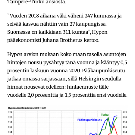
Tampere–Turku ansiosta.
”Vuoden 2018 aikana väki väheni 247 kunnassa ja
selvää kasvua nähtiin vain 27 kaupungissa.
Suomessa on kaikkiaan 311 kuntaa”, Hypon
pääekonomisti Juhana Brotherus kertoo.
Hypon arvion mukaan koko maan tasolla asuntojen
hintojen nousu pysähtyy tänä vuonna ja kääntyy 0,5
prosentin laskuun vuonna 2020. Pääkaupunkiseutu
jatkaa omassa sarjassaan, sillä Helsingin seudulla
hinnat nousevat edelleen: hintaennuste tälle
vuodelle 2,0 prosenttia ja 1,5 prosenttia ensi vuodelle.