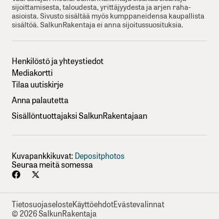
sijoittamisesta, taloudesta, yrittäjyydesta ja arjen raha-
asioista. Sivusto sisältää myös kumppaneidensa kaupallista
sisältöä. SalkunRakentaja ei anna sijoitussuosituksia.
Henkilöstö ja yhteystiedot
Mediakortti
Tilaa uutiskirje
Anna palautetta
Sisällöntuottajaksi SalkunRakentajaan
Kuvapankkikuvat:
Depositphotos
Seuraa meitä somessa
Tietosuojaseloste
Käyttöehdot
Evästevalinnat
© 2026 SalkunRakentaja