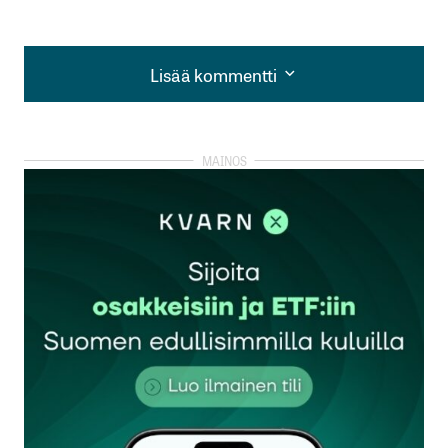
Lisää kommentti
Lisää kommentti
kirjautua
sisään
rekisteröityä
Sähköpostiosoitettasi ei julkaista.
Pakolliset
kentät on merkitty
*
Kommentti
*