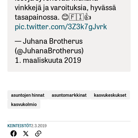
vinkkejä ja varoituksia, hyvässä
tasapainossa. 😊🇫🇮👍
pic.twitter.com/3Z3k7gJvrk
— Juhana Brotherus
(@JuhanaBrotherus)
1. maaliskuuta 2019
asuntojen hinnat
asuntomarkkinat
kasvukeskukset
kasvukolmio
KIINTEISTÖT
2.3.2019