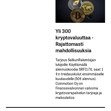
Yli 300
kryptovaluuttaa -
Rajattomasti
mahdollisuuksia
Tarjous SalkunRakentajan
lukijoille: Käyttämällä​ ​
alennuskoodia​ ​SRFI17X,​ ​saat​ ​1
%:n treidauskulut​ ​ensimmäiselle​ ​
kuukaudelle​ ​(50%​ ​alennus).
Coinmotion Oy on
Finanssivalvonnan valvoma
kryptovarapalvelun tarjoaja ja
maksulaitos.