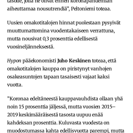
tasolle, jolla ne olivat ennen koronapandemian
aiheuttamaa nousutrendiä”, Peltoniemi toteaa.
Uusien omakotitalojen hinnat puolestaan pysyivät
muuttumattomina vuodentakaiseen verrattuna,
mutta nousivat 0,3 prosenttia edellisestä
vuosineljänneksestä.
Hypon
pääekonomisti
Juho Keskinen
toteaa, että
omakotitalojen kauppa on piristynyt vanhojen
osakeasuntojen tapaan tasaisesti vajaat kaksi
vuotta.
”Koronaa edeltäneestä kauppavauhdista ollaan yhä
noin 15 prosenttia jäljessä, mutta vuosien 2015–
2019 keskimääräisestä tasosta uupuu enää
kahdeksan prosenttia. Kuluvasta vuodesta on
muodostumassa kahta edellisvuotta parempi, mutta