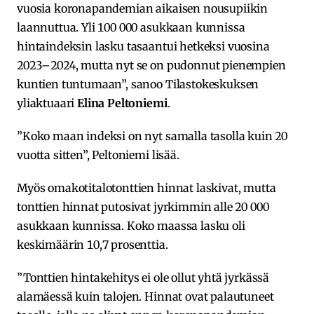
vuosia koronapandemian aikaisen nousupiikin
laannuttua. Yli 100 000 asukkaan kunnissa
hintaindeksin lasku tasaantui hetkeksi vuosina
2023–2024, mutta nyt se on pudonnut pienempien
kuntien tuntumaan”, sanoo Tilastokeskuksen
yliaktuaari
Elina Peltoniemi
.
”Koko maan indeksi on nyt samalla tasolla kuin 20
vuotta sitten”, Peltoniemi lisää.
Myös omakotitalotonttien hinnat laskivat, mutta
tonttien hinnat putosivat jyrkimmin alle 20 000
asukkaan kunnissa. Koko maassa lasku oli
keskimäärin 10,7 prosenttia.
”Tonttien hintakehitys ei ole ollut yhtä jyrkässä
alamäessä kuin talojen. Hinnat ovat palautuneet