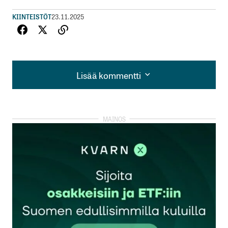
KIINTEISTÖT
23.11.2025
Lisää kommentti
Lisää kommentti
kirjautua
sisään
rekisteröityä
Sähköpostiosoitettasi ei julkaista.
Pakolliset