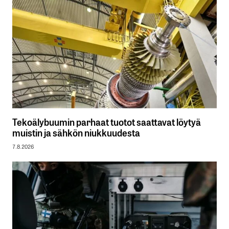
Tekoälybuumin parhaat tuotot saattavat löytyä
muistin ja sähkön niukkuudesta
7.8.2026