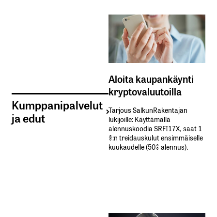
Aloita kaupankäynti
kryptovaluutoilla
Kumppanipalvelut
Tarjous SalkunRakentajan
ja edut
lukijoille: Käyttämällä​ ​
alennuskoodia​ ​SRFI17X,​ ​saat​ ​1
%:n treidauskulut​ ​ensimmäiselle​ ​
kuukaudelle​ ​(50%​ ​alennus).