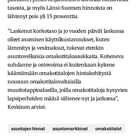
tasosta, ja myös Länsi-Suomen hinnoista on
lähtenyt pois yli 15 prosenttia.
”Laskenut korkotaso ja jo vuoden päivät laskussa
olleet asumisen käyttökustannukset, kuten
lämmitys ja vesimaksut, tukevat etenkin
asuntovelkaisia omakotitaloasukkaita. Koheneva
suhdanne ja ostovoima ei kuitenkaan kykene
kääntämään omakotitalojen hintakehitystä
nousuun omakotitalovaltaisilla
muuttotappioalueilla, joilla omakotitaloja kysyvien
lapsiperheiden määrä vähenee nyt ja jatkossa”,
Keskinen arvioi.
asuntojen hinnat
asuntomarkkinat
omakotitalot