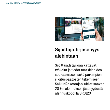
KAUPALLINEN YHTEISTYÖ
KVARN X
Sijoittaja.fi-jäsenyys
alehintaan
Sijoittaja.fi tarjoaa kattavat
työkalut ja tiedot markkinoiden
seuraamiseen sekä parempien
sijoituspäätösten tekemiseen.
SalkunRakentajan lukijat saavat
20 %:n alennuksen jäsenyydestä
alennuskoodilla SRSI20