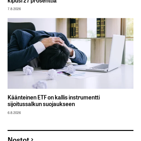
kipusi 27 prosenttia
7.8.2026
Käänteinen ETF on kallis instrumentti
sijoitussalkun suojaukseen
6.8.2026
Nostot