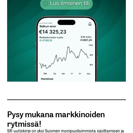
kentät on merkitty
*
Kommentti
*
Nimesi tai nimimerkkisi
*
Sähköpostiosoitteesi
*
Tilaa SalkunRakentajan uutiskirje
Pysy mukana markkinoiden
Lähetä kommentti
rytmissä!
SR-uutiskirje on yksi Suomen monipuolisimmista sijoittamisen ja