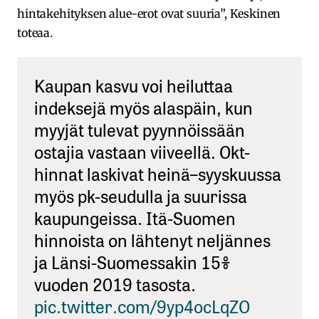
hintakehityksen alue-erot ovat suuria”, Keskinen
toteaa.
Kaupan kasvu voi heiluttaa
indeksejä myös alaspäin, kun
myyjät tulevat pyynnöissään
ostajia vastaan viiveellä. Okt-
hinnat laskivat heinä–syyskuussa
myös pk-seudulla ja suurissa
kaupungeissa. Itä-Suomen
hinnoista on lähtenyt neljännes
ja Länsi-Suomessakin 15%
vuoden 2019 tasosta.
pic.twitter.com/9yp4ocLqZO