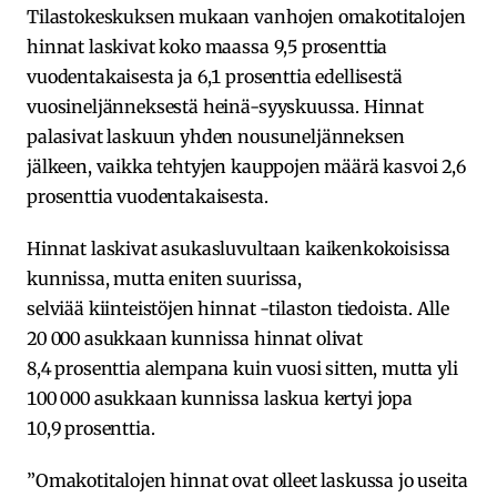
Tilastokeskuksen mukaan vanhojen omakotitalojen
hinnat laskivat koko maassa 9,5 prosenttia
vuodentakaisesta ja 6,1 prosenttia edellisestä
vuosineljänneksestä heinä-syyskuussa. Hinnat
palasivat laskuun yhden nousuneljänneksen
jälkeen, vaikka tehtyjen kauppojen määrä kasvoi 2,6
prosenttia vuodentakaisesta.
Hinnat laskivat asukasluvultaan kaikenkokoisissa
kunnissa, mutta eniten suurissa,
selviää kiinteistöjen hinnat -tilaston tiedoista. Alle
20 000 asukkaan kunnissa hinnat olivat
8,4 prosenttia alempana kuin vuosi sitten, mutta yli
100 000 asukkaan kunnissa laskua kertyi jopa
10,9 prosenttia.
”Omakotitalojen hinnat ovat olleet laskussa jo useita