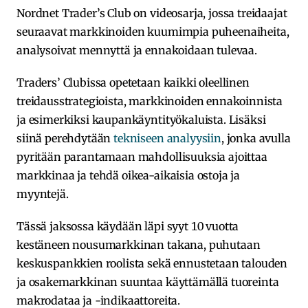
Nordnet Trader’s Club on videosarja, jossa treidaajat
seuraavat markkinoiden kuumimpia puheenaiheita,
analysoivat mennyttä ja ennakoidaan tulevaa.
Traders’ Clubissa opetetaan kaikki oleellinen
treidausstrategioista, markkinoiden ennakoinnista
ja esimerkiksi kaupankäyntityökaluista. Lisäksi
siinä perehdytään
tekniseen analyysiin
, jonka avulla
pyritään parantamaan mahdollisuuksia ajoittaa
markkinaa ja tehdä oikea-aikaisia ostoja ja
myyntejä.
Tässä jaksossa käydään läpi syyt 10 vuotta
kestäneen nousumarkkinan takana, puhutaan
keskuspankkien roolista sekä ennustetaan talouden
ja osakemarkkinan suuntaa käyttämällä tuoreinta
makrodataa ja -indikaattoreita.