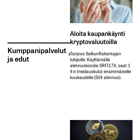
Aloita kaupankäynti
kryptovaluutoilla
Kumppanipalvelut
Tarjous SalkunRakentajan
ja edut
lukijoille: Käyttämällä​ ​
alennuskoodia​ ​SRFI17X,​ ​saat​ ​1
%:n treidauskulut​ ​ensimmäiselle​ ​
kuukaudelle​ ​(50%​ ​alennus).