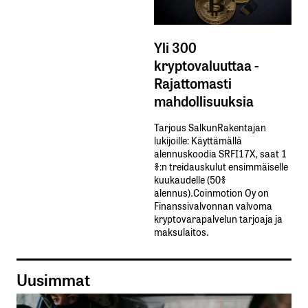
Yli 300
kryptovaluuttaa -
Rajattomasti
mahdollisuuksia
Tarjous SalkunRakentajan
lukijoille: Käyttämällä​ ​
alennuskoodia​ ​SRFI17X,​ ​saat​ ​1
%:n treidauskulut​ ​ensimmäiselle​ ​
kuukaudelle​ ​(50%​ ​
alennus).Coinmotion Oy on
Finanssivalvonnan valvoma
kryptovarapalvelun tarjoaja ja
maksulaitos.
Uusimmat