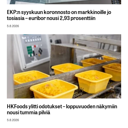
EKP:n syyskuun koronnosto on markkinoille jo
tosiasia – euribor nousi 2,93 prosenttiin
5.8.2026
HKFoods ylitti odotukset – loppuvuoden näkymiin
nousi tummia pilviä
5.8.2026