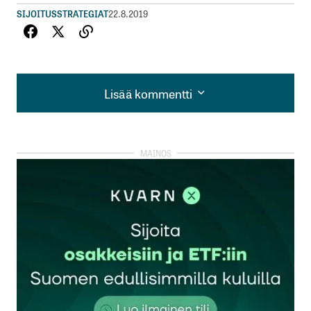
SIJOITUSSTRATEGIAT
22.8.2019
Lisää kommentti
Lisää kommentti
kirjautua
sisään
rekisteröityä
Sähköpostiosoitettasi ei julkaista.
Pakolliset