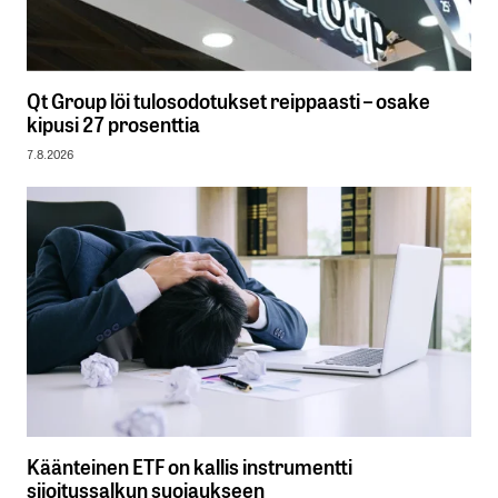
Qt Group löi tulosodotukset reippaasti – osake
kipusi 27 prosenttia
7.8.2026
Käänteinen ETF on kallis instrumentti
sijoitussalkun suojaukseen