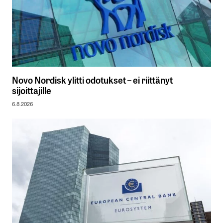
Novo Nordisk ylitti odotukset – ei riittänyt
sijoittajille
6.8.2026