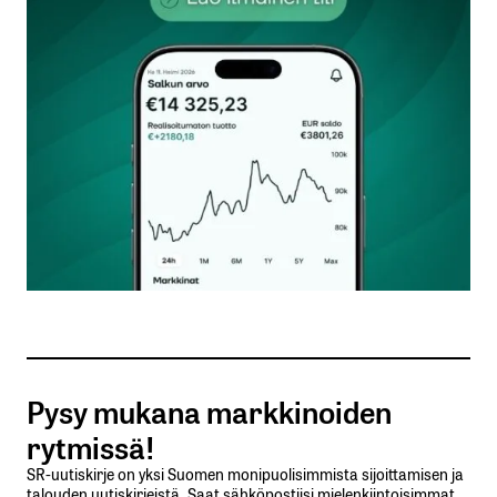
kentät on merkitty
*
Kommentti
*
Nimesi tai nimimerkkisi
*
Sähköpostiosoitteesi
*
Tilaa SalkunRakentajan uutiskirje
Pysy mukana markkinoiden
Lähetä kommentti
rytmissä!
SR-uutiskirje on yksi Suomen monipuolisimmista sijoittamisen ja
talouden uutiskirjeistä. Saat sähköpostiisi mielenkiintoisimmat