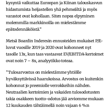
kysyntä vaikuttaa Euroopan ja Kiinan talouskasvun
hidastumista heijastellen yhä pehmeältä ja myös
varastot ovat kohollaan. Siten nopea elpyminen
molemmilla markkinoilla on mielestämme
epätodennäköistä.”
Metsä Boardin Inderesin ennusteiden mukaiset P/E-
luvut vuosille 2019 ja 2020 ovat kohonneet nyt
tasolle 13x, kun taas vastaavat EV/EBITDA-kertoimet
ovat noin 7 – 8x, analyytikko toteaa.
”Tulosarvostus on mielestämme yhtiölle
hyväksyttävissä haarukoissa. Arvostus on kuitenkin
kohonnut jo preemiolle verrokkeihin nähden.
Neutraalien kertoimien ja vakaiden tulosodotusten
takia osakkeen tuotto-odotus jää arviomme mukaan
12 kuukauden tähtäimellä noin vajaan 6 %:n