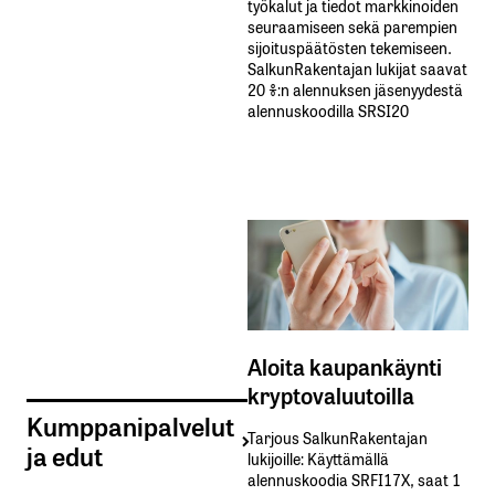
työkalut ja tiedot markkinoiden
seuraamiseen sekä parempien
sijoituspäätösten tekemiseen.
SalkunRakentajan lukijat saavat
20 %:n alennuksen jäsenyydestä
alennuskoodilla SRSI20
Aloita kaupankäynti
kryptovaluutoilla
Kumppanipalvelut
Tarjous SalkunRakentajan
ja edut
lukijoille: Käyttämällä​ ​
alennuskoodia​ ​SRFI17X,​ ​saat​ ​1