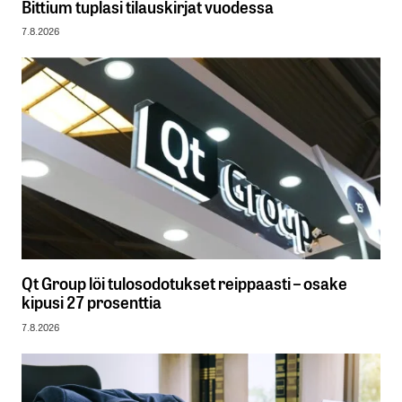
Bittium tuplasi tilauskirjat vuodessa
7.8.2026
Qt Group löi tulosodotukset reippaasti – osake
kipusi 27 prosenttia
7.8.2026