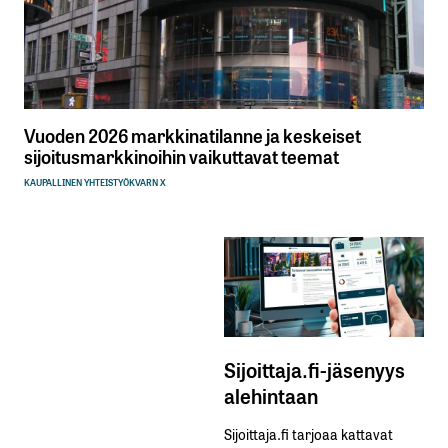
Vuoden 2026 markkinatilanne ja keskeiset
sijoitusmarkkinoihin vaikuttavat teemat
KAUPALLINEN YHTEISTYÖ
KVARN X
Sijoittaja.fi-jäsenyys
alehintaan
Sijoittaja.fi tarjoaa kattavat