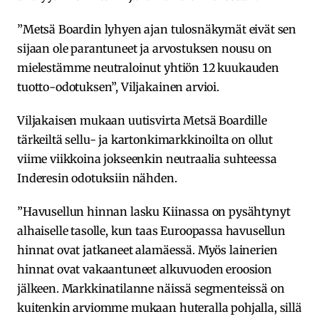
”Metsä Boardin lyhyen ajan tulosnäkymät eivät sen
sijaan ole parantuneet ja arvostuksen nousu on
mielestämme neutraloinut yhtiön 12 kuukauden
tuotto-odotuksen”, Viljakainen arvioi.
Viljakaisen mukaan uutisvirta Metsä Boardille
tärkeiltä sellu- ja kartonkimarkkinoilta on ollut
viime viikkoina jokseenkin neutraalia suhteessa
Inderesin odotuksiin nähden.
”Havusellun hinnan lasku Kiinassa on pysähtynyt
alhaiselle tasolle, kun taas Euroopassa havusellun
hinnat ovat jatkaneet alamäessä. Myös lainerien
hinnat ovat vakaantuneet alkuvuoden eroosion
jälkeen. Markkinatilanne näissä segmenteissä on
kuitenkin arviomme mukaan huteralla pohjalla, sillä