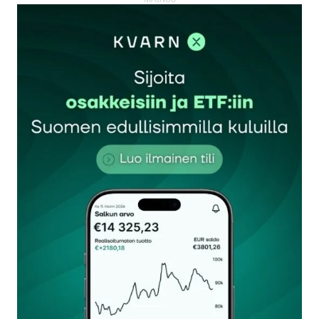
kirjautua
sisään
rekisteröityä
Sähköpostiosoitettasi ei julkaista.
Pakolliset
kentät on merkitty
*
Kommentti
*
Nimesi tai nimimerkkisi
*