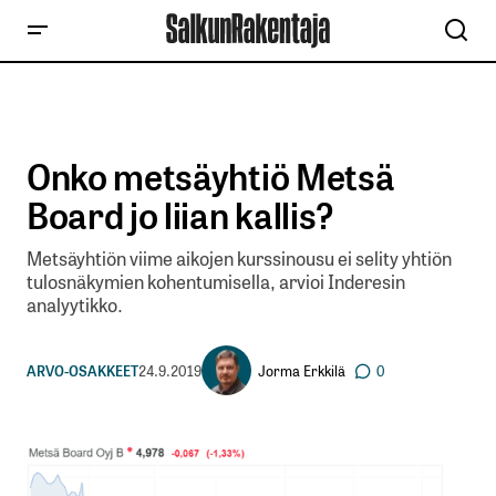
Onko metsäyhtiö Metsä
Board jo liian kallis?
Metsäyhtiön viime aikojen kurssinousu ei selity yhtiön
tulosnäkymien kohentumisella, arvioi Inderesin
analyytikko.
Jorma Erkkilä
ARVO-OSAKKEET
24.9.2019
0