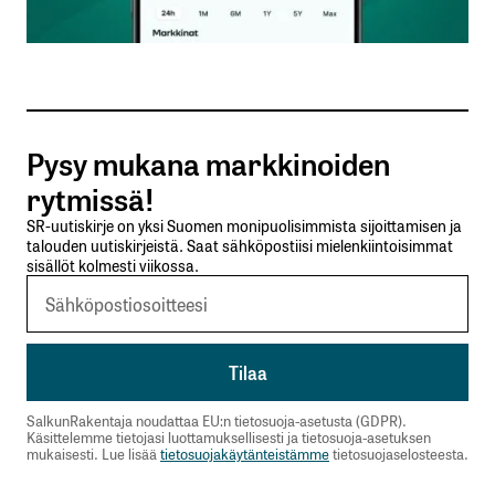
Sähköpostiosoitteesi
*
Tilaa SalkunRakentajan uutiskirje
Pysy mukana markkinoiden
Lähetä kommentti
rytmissä!
SR-uutiskirje on yksi Suomen monipuolisimmista sijoittamisen ja
talouden uutiskirjeistä. Saat sähköpostiisi mielenkiintoisimmat
sisällöt kolmesti viikossa.
SalkunRakentaja noudattaa EU:n tietosuoja-asetusta (GDPR).
Käsittelemme tietojasi luottamuksellisesti ja tietosuoja-asetuksen
mukaisesti. Lue lisää
tietosuojakäytänteistämme
tietosuojaselosteesta.