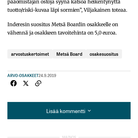
pääomistajan ostoja syynä katsoa heikentynyttä
tuotto/riski-kuvaa läpi sormien”, Viljakainen toteaa.
Inderesin suositus Metsä Boardin osakkeelle on
vähennä ja osakkeen tavoitehinta on 5,0 euroa.
arvostuskertoimet
Metsä Board
osakesuositus
ARVO-OSAKKEET
24.9.2019
Lisää kommentti
Lisää kommentti