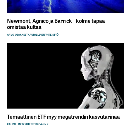
Newmont, Agnico ja Barrick – kolme tapaa
omistaa kultaa
ARVO-OSAKKEET
KAUPALLINEN YHTEISTYÖ
Temaattinen ETF myy megatrendin kasvutarinaa
KAUPALLINEN YHTEISTYÖ
KVARN X