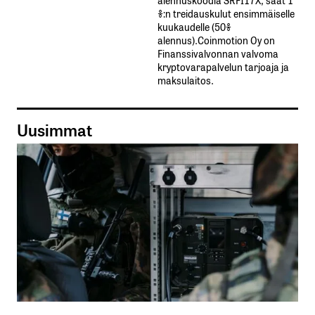
%:n treidauskulut​ ​ensimmäiselle​ ​
kuukaudelle​ ​(50%​ ​
alennus).Coinmotion Oy on
Finanssivalvonnan valvoma
kryptovarapalvelun tarjoaja ja
maksulaitos.
Uusimmat