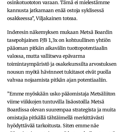
osinkotuototon varaan. Tämä ei mielestämme
kannusta jatkamaan enää ostoja syklisessä
osakkeessa”, Viljakainen toteaa.
Inderesin näkemyksen mukaan Metsä Boardin
tasepohjainen P/B 1,3x on kohtuullinen yhtiön
pääoman pitkän aikavälin tuottopotentiaalin
valossa, mutta vallitseva epävarma
toimintaympäristö ja osakekurssilta arvostuksen
nousun myötä hävinneet tukitasot eivät puolla
vahvaa nojaamista pitkän ajan potentiaaliin.
”Emme myöskään usko pääomistaja Metsäliiton
viime viikkojen tuntuvilla lisäostoilla Metsä
Boardissa olevan suurempaa strategista ja muita
omistajia pitkällä tähtäimellä merkittävästi
hyödyttävää tarkoitusta. Siten emme näe