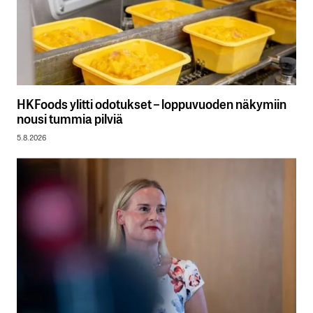
HKFoods ylitti odotukset – loppuvuoden näkymiin
nousi tummia pilviä
5.8.2026