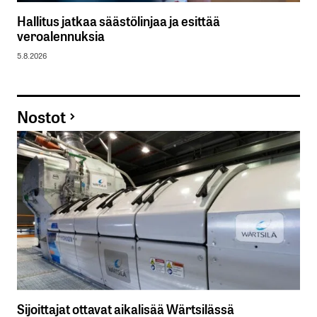
Hallitus jatkaa säästölinjaa ja esittää
veroalennuksia
5.8.2026
Nostot
Sijoittajat ottavat aikalisää Wärtsilässä