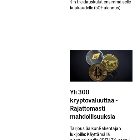
%:n treidauskulut​ ​ensimmäiselle​ ​
kuukaudelle​ ​(50%​ ​alennus).
Yli 300
kryptovaluuttaa -
Rajattomasti
mahdollisuuksia
Tarjous SalkunRakentajan
lukijoille: Käyttämällä​ ​
alennuskoodia​ ​SRFI17X,​ ​saat​ ​1