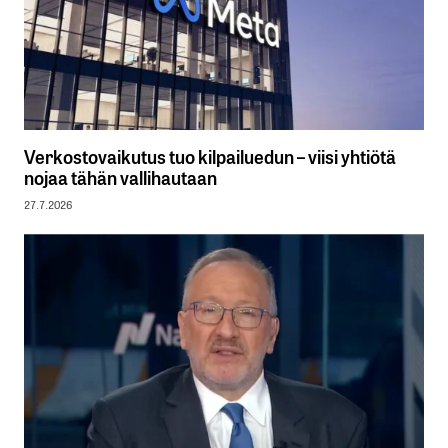
Verkostovaikutus tuo kilpailuedun – viisi yhtiötä
nojaa tähän vallihautaan
27.7.2026