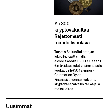
Yli 300
kryptovaluuttaa -
Rajattomasti
mahdollisuuksia
Tarjous SalkunRakentajan
lukijoille: Käyttämällä​ ​
alennuskoodia​ ​SRFI17X,​ ​saat​ ​1
%:n treidauskulut​ ​ensimmäiselle​ ​
kuukaudelle​ ​(50%​ ​alennus).
Coinmotion Oy on
Finanssivalvonnan valvoma
kryptovarapalvelun tarjoaja ja
maksulaitos.
Uusimmat