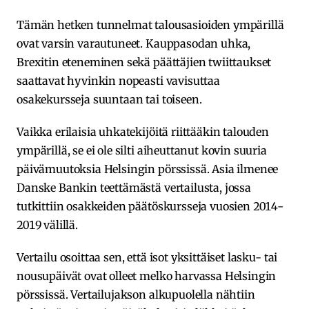
Tämän hetken tunnelmat talousasioiden ympärillä
ovat varsin varautuneet. Kauppasodan uhka,
Brexitin eteneminen sekä päättäjien twiittaukset
saattavat hyvinkin nopeasti vavisuttaa
osakekursseja suuntaan tai toiseen.
Vaikka erilaisia uhkatekijöitä riittääkin talouden
ympärillä, se ei ole silti aiheuttanut kovin suuria
päivämuutoksia Helsingin pörssissä. Asia ilmenee
Danske Bankin teettämästä vertailusta, jossa
tutkittiin osakkeiden päätöskursseja vuosien 2014-
2019 välillä.
Vertailu osoittaa sen, että isot yksittäiset lasku- tai
nousupäivät ovat olleet melko harvassa Helsingin
pörssissä. Vertailujakson alkupuolella nähtiin