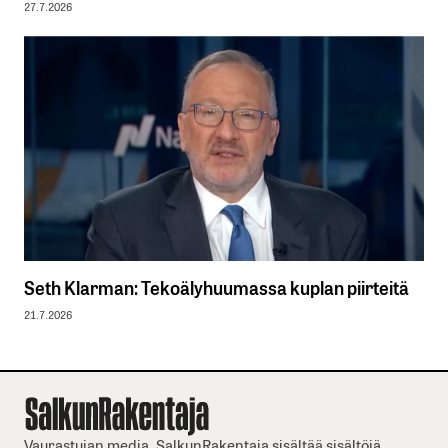
27.7.2026
Seth Klarman: Tekoälyhuumassa kuplan piirteitä
21.7.2026
Vaurastujan media. SalkunRakentaja sisältää sisältöjä