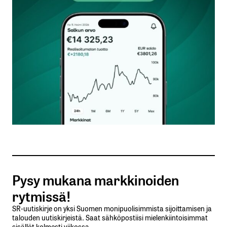
Kommentti
*
Nimesi tai nimimerkkisi
*
Sähköpostiosoitteesi
*
Tilaa SalkunRakentajan uutiskirje
Pysy mukana markkinoiden
Lähetä kommentti
rytmissä!
SR-uutiskirje on yksi Suomen monipuolisimmista sijoittamisen ja
talouden uutiskirjeistä. Saat sähköpostiisi mielenkiintoisimmat
sisällöt kolmesti viikossa.