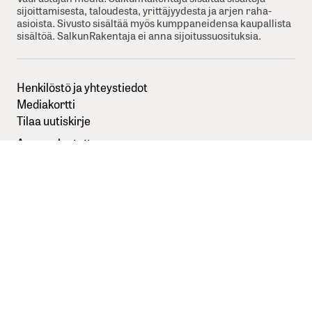
sijoittamisesta, taloudesta, yrittäjyydesta ja arjen raha-
asioista. Sivusto sisältää myös kumppaneidensa kaupallista
sisältöä. SalkunRakentaja ei anna sijoitussuosituksia.
Henkilöstö ja yhteystiedot
Mediakortti
Tilaa uutiskirje
Anna palautetta
Sisällöntuottajaksi SalkunRakentajaan
Kuvapankkikuvat:
Depositphotos
Seuraa meitä somessa
Tietosuojaseloste
Käyttöehdot
Evästevalinnat
© 2026 SalkunRakentaja