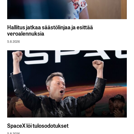
Hallitus jatkaa säästölinjaa ja esittää
veroalennuksia
5.8.2026
SpaceX löi tulosodotukset
5.8.2026