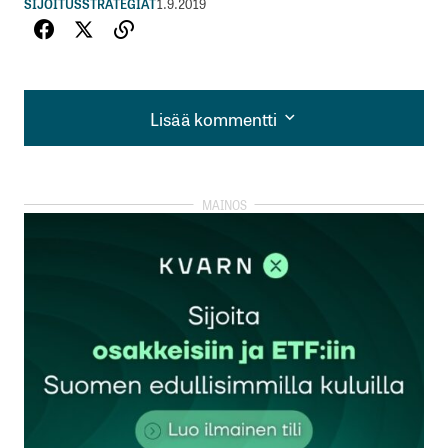
SIJOITUSSTRATEGIAT
1.9.2019
Lisää kommentti
Lisää kommentti
kirjautua
sisään
rekisteröityä
Sähköpostiosoitettasi ei julkaista.
Pakolliset
kentät on merkitty
*