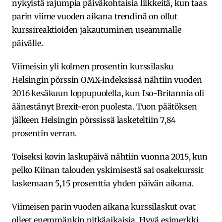
nykyistä rajumpia päiväkohtaisia liikkeitä, kun taas
parin viime vuoden aikana trendinä on ollut
kurssireaktioiden jakautuminen useammalle
päivälle.
Viimeisin yli kolmen prosentin kurssilasku
Helsingin pörssin OMX-indeksissä nähtiin vuoden
2016 kesäkuun loppupuolella, kun Iso-Britannia oli
äänestänyt Brexit-eron puolesta. Tuon päätöksen
jälkeen Helsingin pörssissä lasketeltiin 7,84
prosentin verran.
Toiseksi kovin laskupäivä nähtiin vuonna 2015, kun
pelko Kiinan talouden yskimisestä sai osakekurssit
laskemaan 5,15 prosenttia yhden päivän aikana.
Viimeisen parin vuoden aikana kurssilaskut ovat
olleet enemmänkin pitkäaikaisia. Hyvä esimerkki