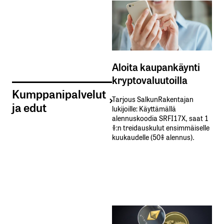
Aloita kaupankäynti
kryptovaluutoilla
Kumppanipalvelut
Tarjous SalkunRakentajan
ja edut
lukijoille: Käyttämällä​ ​
alennuskoodia​ ​SRFI17X,​ ​saat​ ​1
%:n treidauskulut​ ​ensimmäiselle​ ​
kuukaudelle​ ​(50%​ ​alennus).