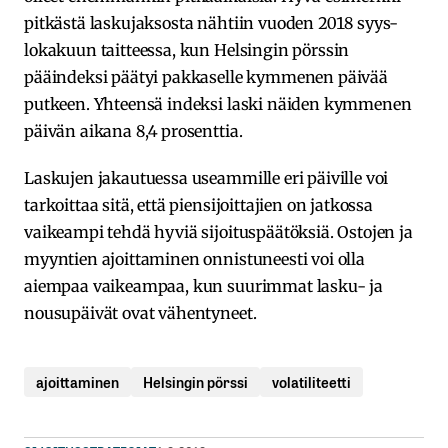
pitkästä laskujaksosta nähtiin vuoden 2018 syys-
lokakuun taitteessa, kun Helsingin pörssin
pääindeksi päätyi pakkaselle kymmenen päivää
putkeen. Yhteensä indeksi laski näiden kymmenen
päivän aikana 8,4 prosenttia.
Laskujen jakautuessa useammille eri päiville voi
tarkoittaa sitä, että piensijoittajien on jatkossa
vaikeampi tehdä hyviä sijoituspäätöksiä. Ostojen ja
myyntien ajoittaminen onnistuneesti voi olla
aiempaa vaikeampaa, kun suurimmat lasku- ja
nousupäivät ovat vähentyneet.
ajoittaminen
Helsingin pörssi
volatiliteetti