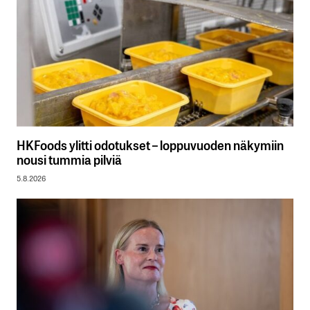
HKFoods ylitti odotukset – loppuvuoden näkymiin
nousi tummia pilviä
5.8.2026