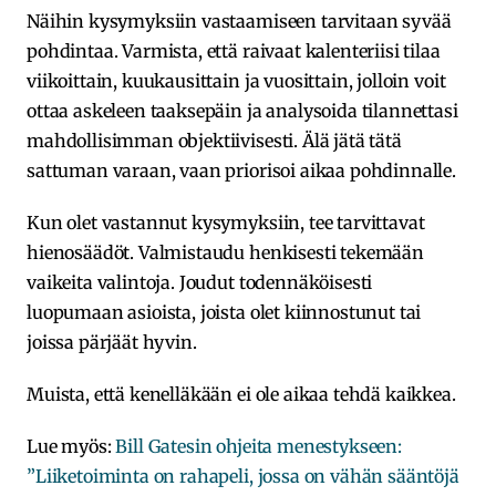
Näihin kysymyksiin vastaamiseen tarvitaan syvää
pohdintaa. Varmista, että raivaat kalenteriisi tilaa
viikoittain, kuukausittain ja vuosittain, jolloin voit
ottaa askeleen taaksepäin ja analysoida tilannettasi
mahdollisimman objektiivisesti. Älä jätä tätä
sattuman varaan, vaan priorisoi aikaa pohdinnalle.
Kun olet vastannut kysymyksiin, tee tarvittavat
hienosäädöt. Valmistaudu henkisesti tekemään
vaikeita valintoja. Joudut todennäköisesti
luopumaan asioista, joista olet kiinnostunut tai
joissa pärjäät hyvin.
Muista, että kenelläkään ei ole aikaa tehdä kaikkea.
Lue myös:
Bill Gatesin ohjeita menestykseen:
”Liiketoiminta on rahapeli, jossa on vähän sääntöjä