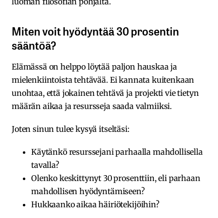
luoman filosofian pohjalta.
Miten voit hyödyntää 30 prosentin
sääntöä?
Elämässä on helppo löytää paljon hauskaa ja
mielenkiintoista tehtävää. Ei kannata kuitenkaan
unohtaa, että jokainen tehtävä ja projekti vie tietyn
määrän aikaa ja resursseja saada valmiiksi.
Joten sinun tulee kysyä itseltäsi:
Käytänkö resurssejani parhaalla mahdollisella
tavalla?
Olenko keskittynyt 30 prosenttiin, eli parhaan
mahdollisen hyödyntämiseen?
Hukkaanko aikaa häiriötekijöihin?