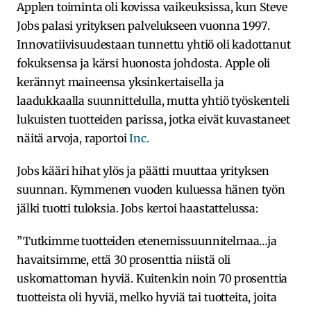
Applen toiminta oli kovissa vaikeuksissa, kun Steve
Jobs palasi yrityksen palvelukseen vuonna 1997.
Innovatiivisuudestaan tunnettu yhtiö oli kadottanut
fokuksensa ja kärsi huonosta johdosta. Apple oli
kerännyt maineensa yksinkertaisella ja
laadukkaalla suunnittelulla, mutta yhtiö työskenteli
lukuisten tuotteiden parissa, jotka eivät kuvastaneet
näitä arvoja, raportoi
Inc.
Jobs kääri hihat ylös ja päätti muuttaa yrityksen
suunnan. Kymmenen vuoden kuluessa hänen työn
jälki tuotti tuloksia. Jobs kertoi haastattelussa:
”Tutkimme tuotteiden etenemissuunnitelmaa…ja
havaitsimme, että 30 prosenttia niistä oli
uskomattoman hyviä. Kuitenkin noin 70 prosenttia
tuotteista oli hyviä, melko hyviä tai tuotteita, joita