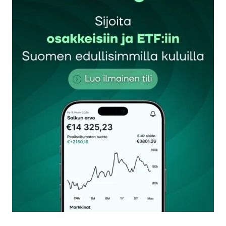
Sähköpostiosoitettasi ei julkaista.
Pakolliset
kentät on merkitty
*
Kommentti
*
Nimesi tai nimimerkkisi
*
Sähköpostiosoitteesi
*