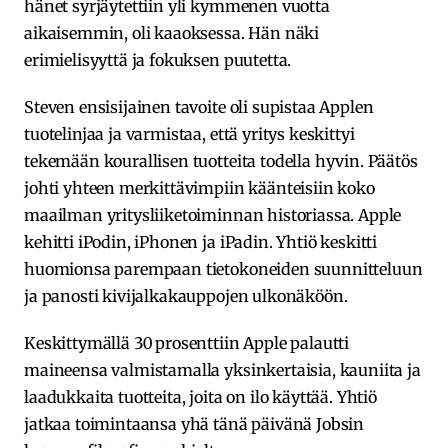
hänet syrjäytettiin yli kymmenen vuotta
aikaisemmin, oli kaaoksessa. Hän näki
erimielisyyttä ja fokuksen puutetta.
Steven ensisijainen tavoite oli supistaa Applen
tuotelinjaa ja varmistaa, että yritys keskittyi
tekemään kourallisen tuotteita todella hyvin. Päätös
johti yhteen merkittävimpiin käänteisiin koko
maailman yritysliiketoiminnan historiassa. Apple
kehitti iPodin, iPhonen ja iPadin. Yhtiö keskitti
huomionsa parempaan tietokoneiden suunnitteluun
ja panosti kivijalkakauppojen ulkonäköön.
Keskittymällä 30 prosenttiin Apple palautti
maineensa valmistamalla yksinkertaisia, kauniita ja
laadukkaita tuotteita, joita on ilo käyttää. Yhtiö
jatkaa toimintaansa yhä tänä päivänä Jobsin