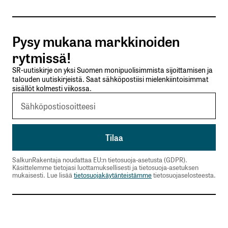
Tilaa SalkunRakentajan uutiskirje
Pysy mukana markkinoiden
Lähetä kommentti
rytmissä!
SR-uutiskirje on yksi Suomen monipuolisimmista sijoittamisen ja
talouden uutiskirjeistä. Saat sähköpostiisi mielenkiintoisimmat
sisällöt kolmesti viikossa.
SalkunRakentaja noudattaa EU:n tietosuoja-asetusta (GDPR).
Käsittelemme tietojasi luottamuksellisesti ja tietosuoja-asetuksen
mukaisesti. Lue lisää
tietosuojakäytänteistämme
tietosuojaselosteesta.