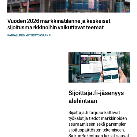
Vuoden 2026 markkinatilanne ja keskeiset
sijoitusmarkkinoihin vaikuttavat teemat
KAUPALLINEN YHTEISTYÖ
KVARN X
Sijoittaja.fi-jäsenyys
alehintaan
Sijoittaja.fi tarjoaa kattavat
työkalut ja tiedot markkinoiden
seuraamiseen sekä parempien
sijoituspäätösten tekemiseen.
SalkunRakentajan lukijat saavat