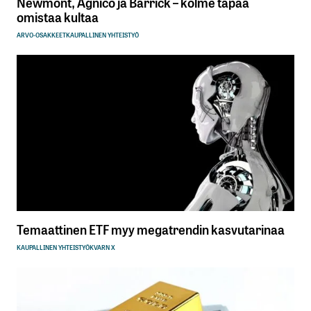
Newmont, Agnico ja Barrick – kolme tapaa
omistaa kultaa
ARVO-OSAKKEET
KAUPALLINEN YHTEISTYÖ
Temaattinen ETF myy megatrendin kasvutarinaa
KAUPALLINEN YHTEISTYÖ
KVARN X