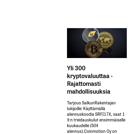
Yli 300
kryptovaluuttaa -
Rajattomasti
mahdollisuuksia
Tarjous SalkunRakentajan
lukijoille: Käyttämällä​ ​
alennuskoodia​ ​SRFI17X,​ ​saat​ ​1
%:n treidauskulut​ ​ensimmäiselle​ ​
kuukaudelle​ ​(50%​ ​
alennus).Coinmotion Oy on