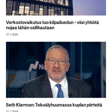
Verkostovaikutus tuo kilpailuedun – viisi yhtiötä
nojaa tähän vallihautaan
27.7.2026
Seth Klarman: Tekoälyhuumassa kuplan piirteitä
21.7.2026