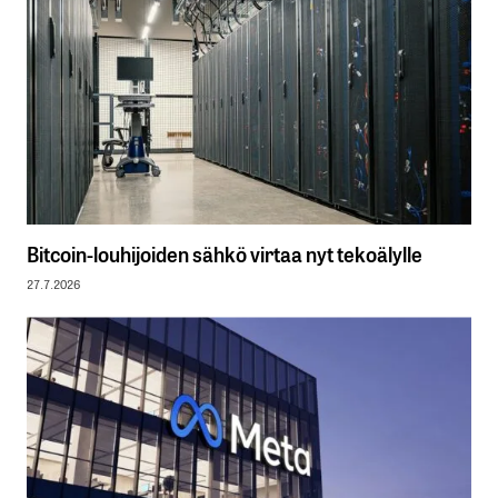
Bitcoin-louhijoiden sähkö virtaa nyt tekoälylle
27.7.2026