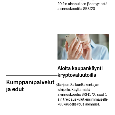
20 %:n alennuksen jäsenyydestä
alennuskoodilla SRSI20
Aloita kaupankäynti
kryptovaluutoilla
Kumppanipalvelut
Tarjous SalkunRakentajan
ja edut
lukijoille: Käyttämällä​ ​
alennuskoodia​ ​SRFI17X,​ ​saat​ ​1
%:n treidauskulut​ ​ensimmäiselle​ ​
kuukaudelle​ ​(50%​ ​alennus).