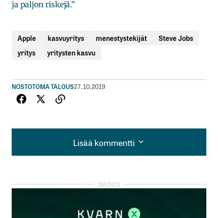
ja paljon riskejä.”
Apple
kasvuyritys
menestystekijät
Steve Jobs
yritys
yritysten kasvu
NOSTOT
OMA TALOUS
27.10.2019
Lisää kommentti
Lisää kommentti
kirjautua
sisään
rekisteröityä