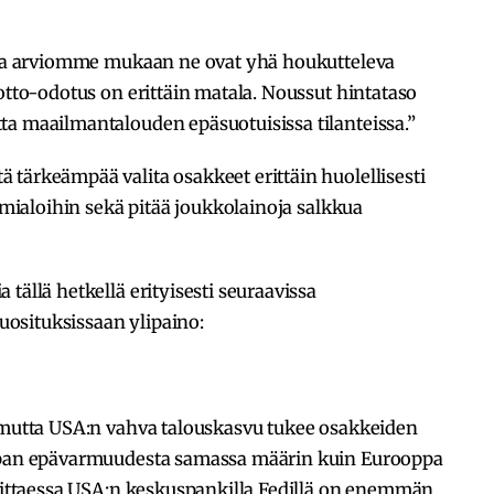
utta arviomme mukaan ne ovat yhä houkutteleva
otto-odotus on erittäin matala. Noussut hintataso
ta maailmantalouden epäsuotuisissa tilanteissa.”
tärkeämpää valita osakkeet erittäin huolellisesti
oimialoihin sekä pitää joukkolainoja salkkua
tällä hetkellä erityisesti seuraavissa
suosituksissaan ylipaino:
, mutta USA:n vahva talouskasvu tukee osakkeiden
aupan epävarmuudesta samassa määrin kuin Eurooppa
rvittaessa USA:n keskuspankilla Fedillä on enemmän