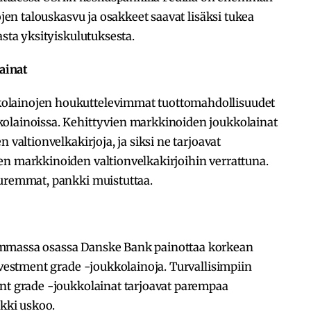
ojen talouskasvu ja osakkeet saavat lisäksi tukea
asta yksityiskulutuksesta.
ainat
olainojen houkuttelevimmat tuottomahdollisuudet
olainoissa. Kehittyvien markkinoiden joukkolainat
 valtionvelkakirjoja, ja siksi ne tarjoavat
en markkinoiden valtionvelkakirjoihin verrattuna.
uuremmat, pankki muistuttaa.
emmassa osassa Danske Bank painottaa korkean
nvestment grade -joukkolainoja. Turvallisimpiin
ent grade -joukkolainat tarjoavat parempaa
nkki uskoo.