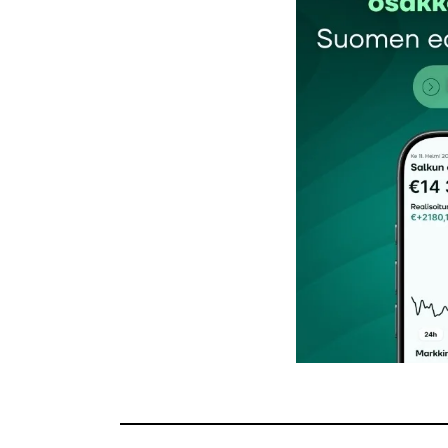
Kommentti
*
Nimesi tai nimimerkkisi
*
Tilaa SalkunRakentajan uutiskirje
Lähetä kommentti