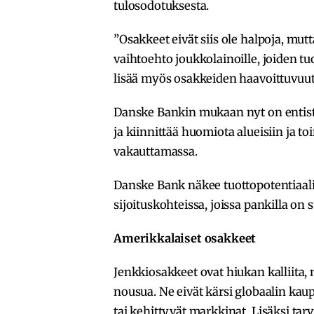
tulosodotuksesta.
”Osakkeet eivät siis ole halpoja, m
vaihtoehto joukkolainoille, joiden tu
lisää myös osakkeiden haavoittuvuut
Danske Bankin mukaan nyt on entistä 
ja kiinnittää huomiota alueisiin ja t
vakauttamassa.
Danske Bank näkee tuottopotentiaalia 
sijoituskohteissa, joissa pankilla on 
Amerikkalaiset osakkeet
Jenkkiosakkeet ovat hiukan kalliita
nousua. Ne eivät kärsi globaalin k
tai kehittyvät markkinat. Lisäksi ta