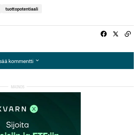
tuottopotentiaali
isää kommentti
isää kommentti
autua sisään
rekisteröityä
et kentät on merkitty
*