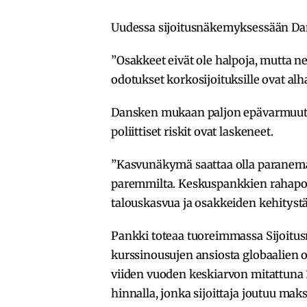
Uudessa sijoitusnäkemyksessään Dan
”Osakkeet eivät ole halpoja, mutta ne 
odotukset korkosijoituksille ovat alh
Dansken mukaan paljon epävarmuutta
poliittiset riskit ovat laskeneet.
”Kasvunäkymä saattaa olla paranemas
paremmilta. Keskuspankkien rahapoli
talouskasvua ja osakkeiden kehitystä
Pankki toteaa tuoreimmassa Sijoitus
kurssinousujen ansiosta globaalien 
viiden vuoden keskiarvon mitattuna 
hinnalla, jonka sijoittaja joutuu m