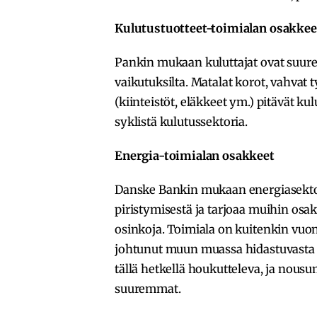
Kulutustuotteet-toimialan osakkee
Pankin mukaan kuluttajat ovat suurel
vaikutuksilta. Matalat korot, vahva
(kiinteistöt, eläkkeet ym.) pitävät k
syklistä kulutussektoria.
Energia-toimialan osakkeet
Danske Bankin mukaan energiasekto
piristymisestä ja tarjoaa muihin os
osinkoja. Toimiala on kuitenkin vuo
johtunut muun muassa hidastuvasta t
tällä hetkellä houkutteleva, ja nous
suuremmat.