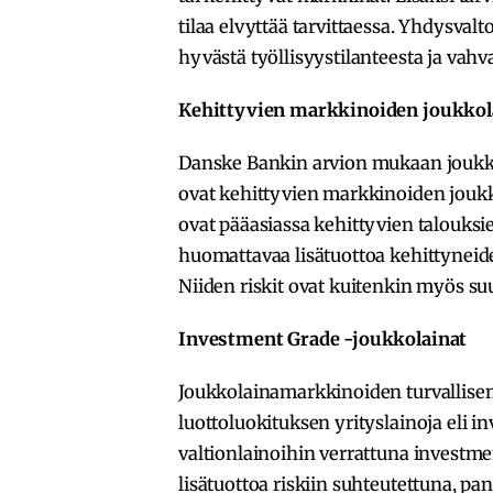
tilaa elvyttää tarvittaessa. Yhdysvalt
hyvästä työllisyystilanteesta ja vahv
Kehittyvien markkinoiden joukkol
Danske Bankin arvion mukaan joukk
ovat kehittyvien markkinoiden joukk
ovat pääasiassa kehittyvien talouksien
huomattavaa lisätuottoa kehittyneid
Niiden riskit ovat kuitenkin myös s
Investment Grade -joukkolainat
Joukkolainamarkkinoiden turvallis
luottoluokituksen yrityslainoja eli i
valtionlainoihin verrattuna investm
lisätuottoa riskiin suhteutettuna, pa