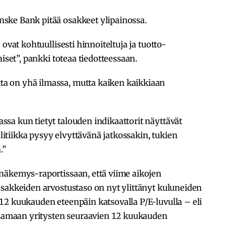
ske Bank pitää osakkeet ylipainossa.
ovat kohtuullisesti hinnoiteltuja ja tuotto-
aiset”, pankki toteaa tiedotteessaan.
 on yhä ilmassa, mutta kaiken kaikkiaan
sa kun tietyt talouden indikaattorit näyttävät
tiikka pysyy elvyttävänä jatkossakin, tukien
.”
näkemys-raportissaan, että viime aikojen
osakkeiden arvostustaso on nyt ylittänyt kuluneiden
12 kuukauden eteenpäin katsovalla P/E-luvulla – eli
aksamaan yritysten seuraavien 12 kuukauden