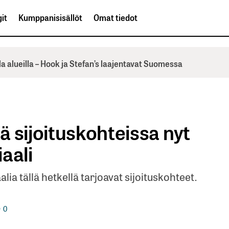
it
Kumppanisisällöt
Omat tiedot
la alueilla – Hook ja Stefan’s laajentavat Suomessa
 sijoituskohteissa nyt
aali
lia tällä hetkellä tarjoavat sijoituskohteet.
0