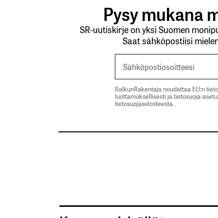
Pysy mukana m
SR-uutiskirje on yksi Suomen monipuo
Saat sähköpostiisi mielen
SalkunRakentaja noudattaa EU:n tieto
luottamuksellisesti ja tietosuoja-aset
tietosuojaselosteesta.