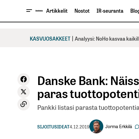
Artikkelit
Nostot
IR-seuranta
Blog
|
KASVUOSAKKEET
Analyysi: NoHo kasvaa kaikil
Danske Bank: Näissä
paras tuottopotenti
Pankki listasi parasta tuottopotentiaa
Jorma Erkkilä
SIJOITUSIDEAT
4.12.2019