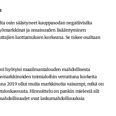
t
ta osin säästyneet kauppasodan negatiivisilta
t työmarkkinat ja omaisuuden lisääntyminen
uluttajien luottamuksen korkeana. Se tukee osaltaan
ri hyötyisi maailmantalouden mahdollisesta
akemarkkinoiden toimialoihin verrattuna korkeita
nna 2019 ollut muita markkinoita vaisumpi, mikä on
uloskasvusta. Hinnoittelu on pankin mielestä silt
umahdollisuudet ovat laskumahdollisuuksia