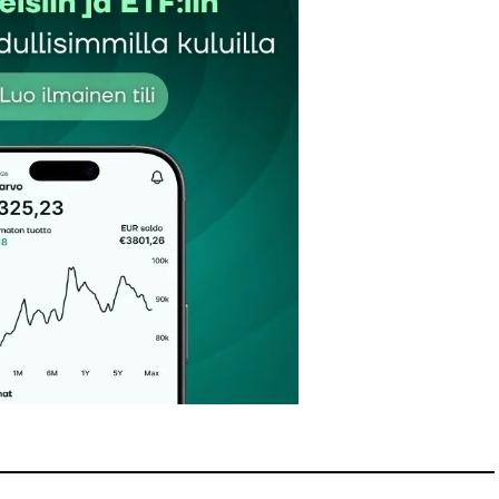
Sähköpostiosoitteesi
*