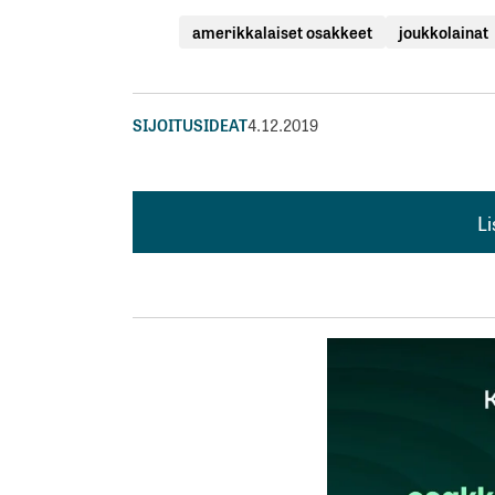
amerikkalaiset osakkeet
joukkolainat
SIJOITUSIDEAT
4.12.2019
L
L
kirj
Sähköpostiosoitettasi ei julkaista.
Pakollis