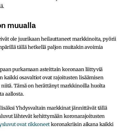
ä.
on muualla
vät ole juurikaan heilauttaneet markkinoita, pyörii
rillä tällä hetkellä paljon muitakin avoimia
apaan purkamaan asteittain koronaan liittyviä
n kaikki osavaltiot ovat rajoitusten lisäämisen
niitä. Tämä on herättänyt markkinoilla huolta
a aallosta.
isäksi Yhdysvaltain markkinat jännittävät tällä
sluvut lähtevät kehittymään koronarajoitusten
sluvut ovat rikkoneet
koronakriisin aikana kaikki