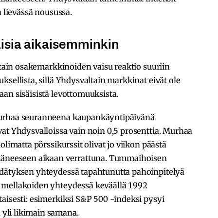
a lievässä nousussa.
aisia aikaisemminkin
altain osakemarkkinoiden vaisu reaktio suuriin
sellista, sillä Yhdysvaltain markkinat eivät ole
aan sisäisistä levottomuuksista.
murhaa seuranneena kaupankäyntipäivänä
at Yhdysvalloissa vain noin 0,5 prosenttia. Murhaa
olimatta pörssikurssit olivat jo viikon päästä
ltäneeseen aikaan verrattuna. Tummaihoisen
dätyksen yhteydessä tapahtunutta pahoinpitelyä
 mellakoiden yhteydessä keväällä 1992
aisesti: esimerkiksi S&P 500 -indeksi pysyi
yli likimain samana.