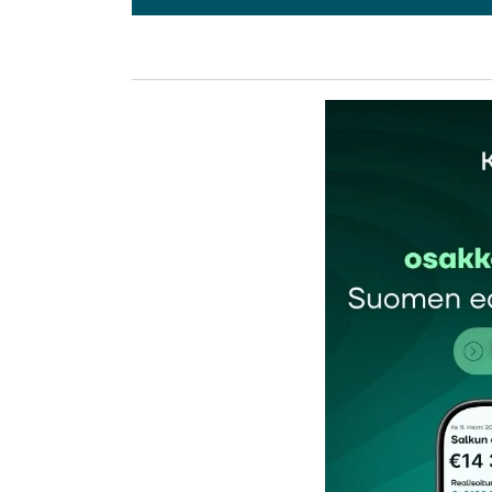
L
kirj
Sähköpostiosoitettasi ei julkaista.
Pakollis
Kommentti
*
Nimesi tai nimimerkkisi
*