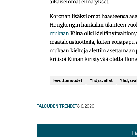
aikaisemmat ennätykset.
Koronan lisäksi omat haasteensa asett
Hongkongin hankalan tilanteen vuoks
mukaan
Kiina olisi kieltänyt valtion
maataloustuotteita, kuten soijapapuja
mukaan kieltoja alettiin asettamaan 
kritisoi Kiinan kiristyvää otetta Hon
levottomuudet
Yhdysvallat
Yhdysval
TALOUDEN TRENDIT
3.6.2020
L