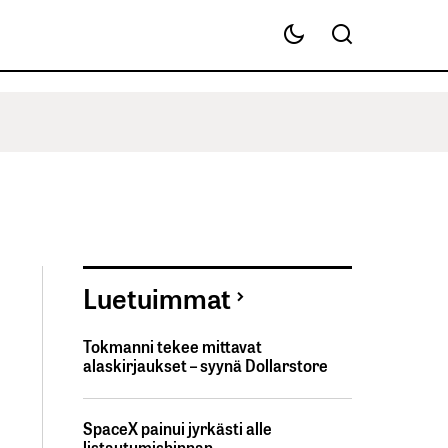
Luetuimmat
Tokmanni tekee mittavat
alaskirjaukset – syynä Dollarstore
SpaceX painui jyrkästi alle
listautumishinnan