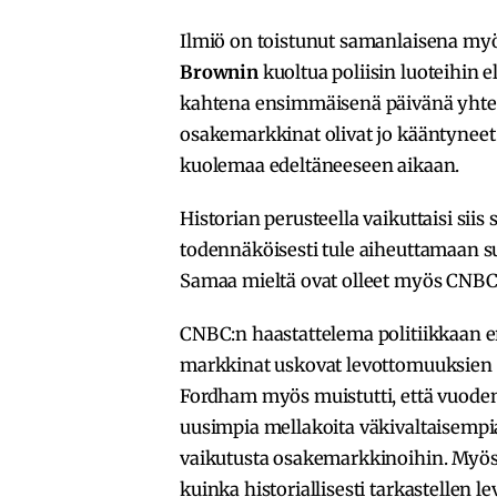
Ilmiö on toistunut samanlaisena my
Brownin
kuoltua poliisin luoteihin
kahtena ensimmäisenä päivänä yhteen
osakemarkkinat olivat jo kääntyneet
kuolemaa edeltäneeseen aikaan.
Historian perusteella vaikuttaisi siis
todennäköisesti tule aiheuttamaan s
Samaa mieltä ovat olleet myös CNBC:
CNBC:n haastattelema politiikkaan e
markkinat uskovat levottomuuksien p
Fordham myös muistutti, että vuode
uusimpia mellakoita väkivaltaisempia,
vaikutusta osakemarkkinoihin. Myö
kuinka historiallisesti tarkastellen 