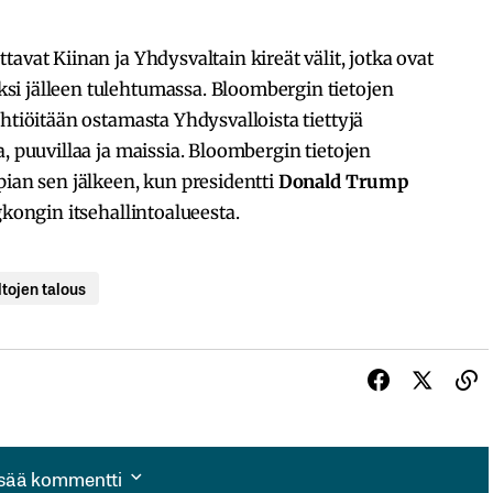
avat Kiinan ja Yhdysvaltain kireät välit, jotka ovat
i jälleen tulehtumassa. Bloombergin tietojen
yhtiöitään ostamasta Yhdysvalloista tiettyjä
, puuvillaa ja maissia. Bloombergin tietojen
pian sen jälkeen, kun presidentti
Donald Trump
gkongin itsehallintoalueesta.
tojen talous
isää kommentti