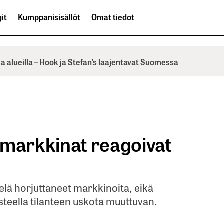
it
Kumppanisisällöt
Omat tiedot
la alueilla – Hook ja Stefan’s laajentavat Suomessa
 markkinat reagoivat
elä horjuttaneet markkinoita, eikä
teella tilanteen uskota muuttuvan.