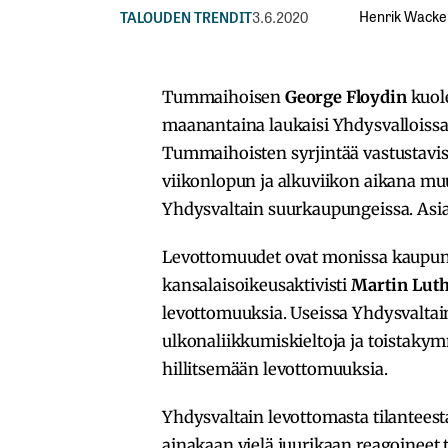
Henrik Wacke
TALOUDEN TRENDIT
3.6.2020
Tummaihoisen
George Floydin
kuol
maanantaina laukaisi Yhdysvalloissa 
Tummaihoisten syrjintää vastustavist
viikonlopun ja alkuviikon aikana muu
Yhdysvaltain suurkaupungeissa. Asi
Levottomuudet ovat monissa kaupunge
kansalaisoikeusaktivisti
Martin Luth
levottomuuksia. Useissa Yhdysvaltain
ulkonaliikkumiskieltoja ja toistaky
hillitsemään levottomuuksia.
Yhdysvaltain levottomasta tilantees
ainakaan vielä juurikaan reagoineet 