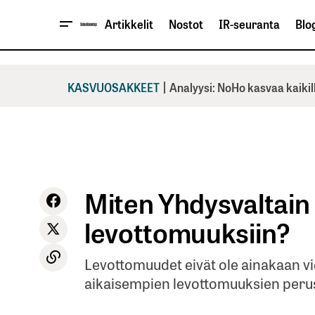
Artikkelit
Nostot
IR-seuranta
Blog
|
KASVUOSAKKEET
Analyysi: NoHo kasvaa kaikil
Miten Yhdysvaltain
levottomuuksiin?
Levottomuudet eivät ole ainakaan vi
aikaisempien levottomuuksien perus