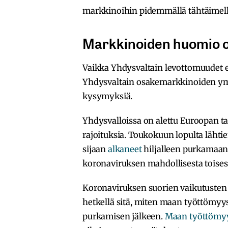
markkinoihin pidemmällä tähtäimell
Markkinoiden huomio 
Vaikka Yhdysvaltain levottomuudet ei
Yhdysvaltain osakemarkkinoiden ympä
kysymyksiä.
Yhdysvalloissa on alettu Euroopan t
rajoituksia. Toukokuun lopulta lähtie
sijaan
alkaneet
hiljalleen purkamaan 
koronaviruksen mahdollisesta toisest
Koronaviruksen suorien vaikutusten l
hetkellä sitä, miten maan työttömyy
purkamisen jälkeen.
Maan työttömyy