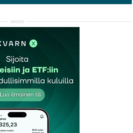
isää kommentti
autua sisään
rekisteröityä
et kentät on merkitty
*
Sähköpostiosoitteesi
*