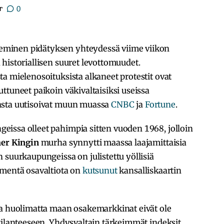
r
0
eminen pidätyksen yhteydessä viime viikon
historiallisen suuret levottomuudet.
a mielenosoituksista alkaneet protestit ovat
ttuneet paikoin väkivaltaisiksi useissa
asta uutisoivat muun muassa
CNBC
ja
Fortune
.
issa olleet pahimpia sitten vuoden 1968, jolloin
er Kingin
murha synnytti maassa laajamittaisia
 suurkaupungeissa on julistettu yöllisiä
mmentä osavaltiota on
kutsunut
kansalliskaartin
ta huolimatta maan osakemarkkinat eivät ole
tilanteeseen. Yhdysvaltain tärkeimmät indeksit