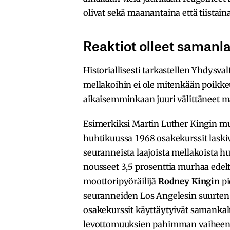
olivat sekä maanantaina että tiistain
Reaktiot olleet samanl
Historiallisesti tarkastellen Yhdysv
mellakoihin ei ole mitenkään poikkeuk
aikaisemminkaan juuri välittäneet m
Esimerkiksi Martin Luther Kingin 
huhtikuussa 1968 osakekurssit laskiv
seuranneista laajoista mellakoista hu
nousseet 3,5 prosenttia murhaa ede
moottoripyöräilijä
Rodney Kingin
pi
seuranneiden Los Angelesin suurten
osakekurssit käyttäytyivät samankalt
levottomuuksien pahimman vaiheen 