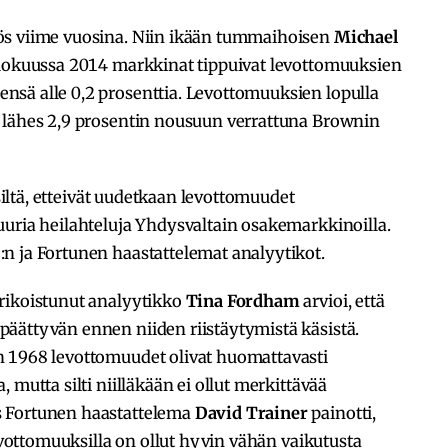
ös viime vuosina. Niin ikään tummaihoisen
Michael
 elokuussa 2014 markkinat tippuivat levottomuuksien
sä alle 0,2 prosenttia. Levottomuuksien lopulla
 lähes 2,9 prosentin nousuun verrattuna Brownin
 siltä, etteivät uudetkaan levottomuudet
uuria heilahteluja Yhdysvaltain osakemarkkinoilla.
n ja Fortunen haastattelemat analyytikot.
rikoistunut analyytikko
Tina Fordham
arvioi, että
äättyvän ennen niiden riistäytymistä käsistä.
n 1968 levottomuudet olivat huomattavasti
 mutta silti niilläkään ei ollut merkittävää
s Fortunen haastattelema
David Trainer
painotti,
levottomuuksilla on ollut hyvin vähän vaikutusta