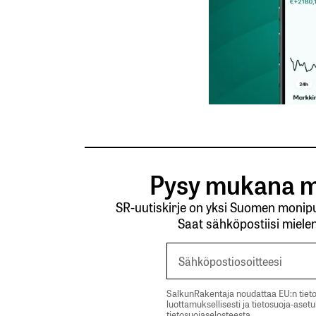
Tilaa SalkunRakentajan uutiskirje
Lähetä kommentti
Pysy mukana m
SR-uutiskirje on yksi Suomen monipuo
Saat sähköpostiisi mielen
SalkunRakentaja noudattaa EU:n tieto
luottamuksellisesti ja tietosuoja-aset
tietosuojaselosteesta.