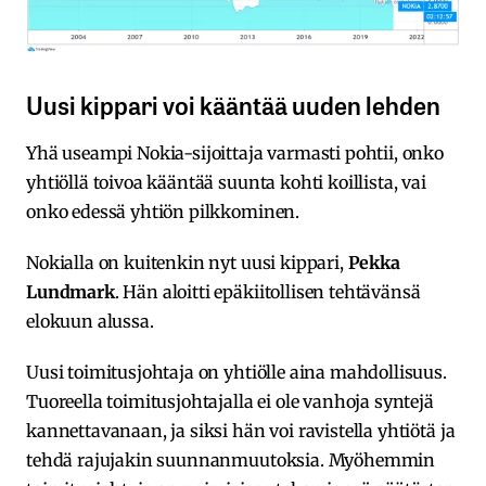
Uusi kippari voi kääntää uuden lehden
Yhä useampi Nokia-sijoittaja varmasti pohtii, onko
yhtiöllä toivoa kääntää suunta kohti koillista, vai
onko edessä yhtiön pilkkominen.
Nokialla on kuitenkin nyt uusi kippari,
Pekka
Lundmark
. Hän aloitti epäkiitollisen tehtävänsä
elokuun alussa.
Uusi toimitusjohtaja on yhtiölle aina mahdollisuus.
Tuoreella toimitusjohtajalla ei ole vanhoja syntejä
kannettavanaan, ja siksi hän voi ravistella yhtiötä ja
tehdä rajujakin suunnanmuutoksia. Myöhemmin