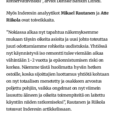
konservatiivisiksi”, arvioi Danske Bankin Lithell.
Myös Inderesin analyytikot
Mikael Rautanen
ja
Atte
Riikola
ovat toiveikkaita.
”Nokiassa alkaa nyt tapahtua näkemyksemme
mukaan täysin oikeita asioita ja uusi johto toteuttaa
juuri odottamiamme rohkeita uudistuksia. Yhtiössä
nyt käynnistyvä iso remontti tulee viemään aikaa
vähintään 1-2 vuotta ja epäonnistumisen riski on
korkea. Näemme tästä huolimatta hyvän hetken
ostoille, koska sijoittajien luottamus yhtiötä kohtaan
on nyt totaalisen menetetty ja osakkeen arvostus
poljettu pohjiin, vaikka ongelmat on nyt viimein
lausuttu ääneen ja oikeita toimenpiteitä on laitettu
käyntiin niiden ratkomiseksi”, Rautanen ja Riikola
toteavat Inderesin artikkelissaan.