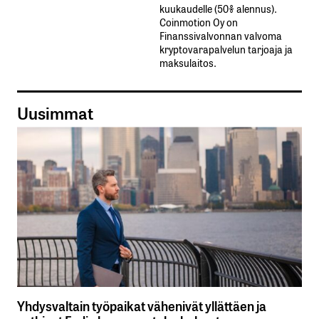
kuukaudelle​ ​(50%​ ​alennus).
Coinmotion Oy on
Finanssivalvonnan valvoma
kryptovarapalvelun tarjoaja ja
maksulaitos.
Uusimmat
Yhdysvaltain työpaikat vähenivät yllättäen ja