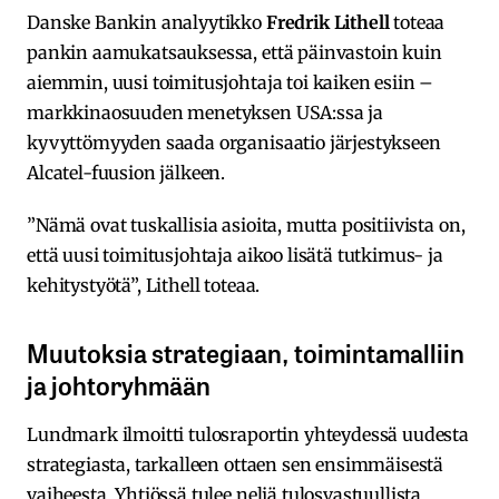
Danske Bankin analyytikko
Fredrik Lithell
toteaa
pankin aamukatsauksessa, että päinvastoin kuin
aiemmin, uusi toimitusjohtaja toi kaiken esiin –
markkinaosuuden menetyksen USA:ssa ja
kyvyttömyyden saada organisaatio järjestykseen
Alcatel-fuusion jälkeen.
”Nämä ovat tuskallisia asioita, mutta positiivista on,
että uusi toimitusjohtaja aikoo lisätä tutkimus- ja
kehitystyötä”, Lithell toteaa.
Muutoksia strategiaan, toimintamalliin
ja johtoryhmään
Lundmark ilmoitti tulosraportin yhteydessä uudesta
strategiasta, tarkalleen ottaen sen ensimmäisestä
vaiheesta. Yhtiössä tulee neljä tulosvastuullista