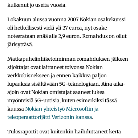
kulkenut jo useita vuosia.
Lokakuun alussa vuonna 2007 Nokian osakekurssi
oli hetkellisesti vielä yli 27 euroa, nyt osake
noteerataan enää alle 2,9 euron. Romahdus on ollut
järisyttävä.
Matkapuhelinliiketoiminnan romahduksen jälkeen
sijoittajat ovat laittaneet toivonsa Nokian
verkkobisnekseen ja ennen kaikkea paljon
lupauksia sisältävään 5G-teknologiaan. Aina aika-
ajoin ovat Nokian omistajat saaneet lukea
myönteisiä 5G-uutisia, kuten esimerkiksi tässä
kuussa
Nokian yhteistyö Microsoftin ja
teleoperaattorijätti Verizonin kanssa
.
Tulosraportit ovat kuitenkin haihduttaneet kerta