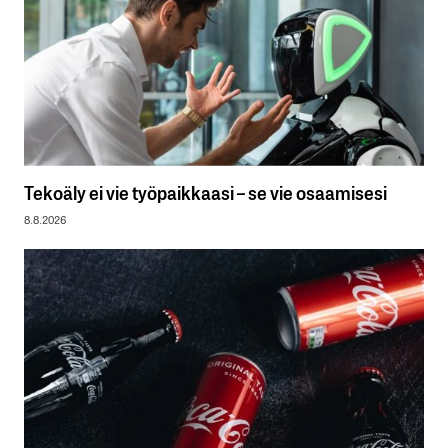
Tekoäly ei vie työpaikkaasi – se vie osaamisesi
8.8.2026