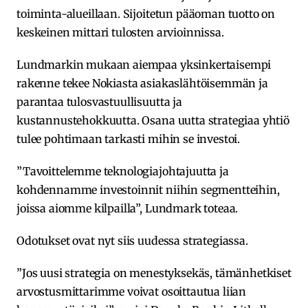
toiminta-alueillaan. Sijoitetun pääoman tuotto on
keskeinen mittari tulosten arvioinnissa.
Lundmarkin mukaan aiempaa yksinkertaisempi
rakenne tekee Nokiasta asiakaslähtöisemmän ja
parantaa tulosvastuullisuutta ja
kustannustehokkuutta. Osana uutta strategiaa yhtiö
tulee pohtimaan tarkasti mihin se investoi.
”Tavoittelemme teknologiajohtajuutta ja
kohdennamme investoinnit niihin segmentteihin,
joissa aiomme kilpailla”, Lundmark toteaa.
Odotukset ovat nyt siis uudessa strategiassa.
”Jos uusi strategia on menestyksekäs, tämänhetkiset
arvostusmittarimme voivat osoittautua liian