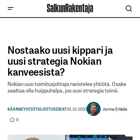
Nostaako uusi kippari ja
uusi strategia Nokian
kanveesista?
Nokian uusi toimitusjohtaja ravistelee yhtiötä. Osake
saattaa olla huippuhalpa, jos uusi strategia toimii.
Jorma Erkkilä
KÄÄNNEYHTIÖT
SIJOITUSIDEAT
30.10.2020
0