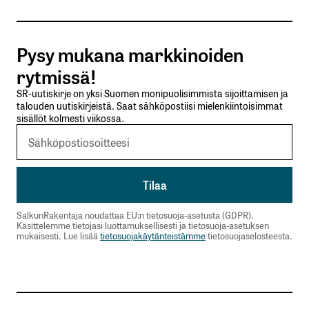
Tilaa SalkunRakentajan uutiskirje
Pysy mukana markkinoiden
Lähetä kommentti
rytmissä!
SR-uutiskirje on yksi Suomen monipuolisimmista sijoittamisen ja
talouden uutiskirjeistä. Saat sähköpostiisi mielenkiintoisimmat
sisällöt kolmesti viikossa.
SalkunRakentaja noudattaa EU:n tietosuoja-asetusta (GDPR).
Käsittelemme tietojasi luottamuksellisesti ja tietosuoja-asetuksen
mukaisesti. Lue lisää
tietosuojakäytänteistämme
tietosuojaselosteesta.