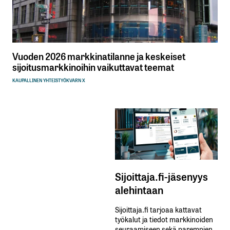
Vuoden 2026 markkinatilanne ja keskeiset
sijoitusmarkkinoihin vaikuttavat teemat
KAUPALLINEN YHTEISTYÖ
KVARN X
Sijoittaja.fi-jäsenyys
alehintaan
Sijoittaja.fi tarjoaa kattavat
työkalut ja tiedot markkinoiden
seuraamiseen sekä parempien