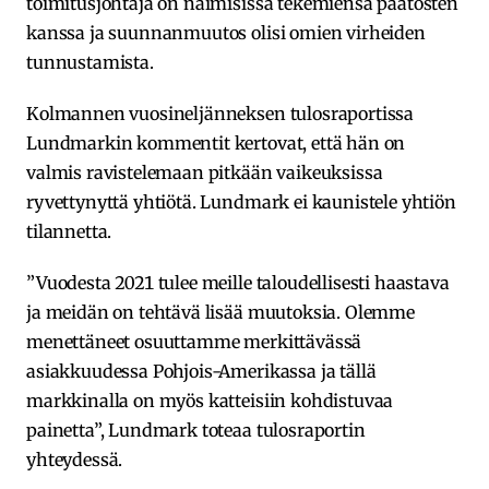
toimitusjohtaja on naimisissa tekemiensä päätösten
kanssa ja suunnanmuutos olisi omien virheiden
tunnustamista.
Kolmannen vuosineljänneksen tulosraportissa
Lundmarkin kommentit kertovat, että hän on
valmis ravistelemaan pitkään vaikeuksissa
ryvettynyttä yhtiötä. Lundmark ei kaunistele yhtiön
tilannetta.
”Vuodesta 2021 tulee meille taloudellisesti haastava
ja meidän on tehtävä lisää muutoksia. Olemme
menettäneet osuuttamme merkittävässä
asiakkuudessa Pohjois-Amerikassa ja tällä
markkinalla on myös katteisiin kohdistuvaa
painetta”, Lundmark toteaa tulosraportin
yhteydessä.