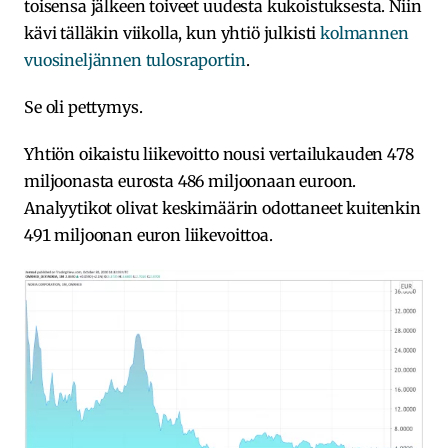
toisensa jälkeen toiveet uudesta kukoistuksesta. Niin
kävi tälläkin viikolla, kun yhtiö julkisti
kolmannen
vuosineljännen tulosraportin
.
Se oli pettymys.
Yhtiön oikaistu liikevoitto nousi vertailukauden 478
miljoonasta eurosta 486 miljoonaan euroon.
Analyytikot olivat keskimäärin odottaneet kuitenkin
491 miljoonan euron liikevoittoa.