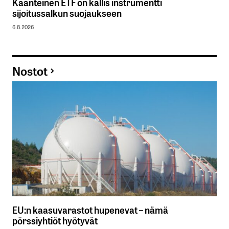
Käänteinen ETF on kallis instrumentti
sijoitussalkun suojaukseen
6.8.2026
Nostot
EU:n kaasuvarastot hupenevat – nämä
pörssiyhtiöt hyötyvät