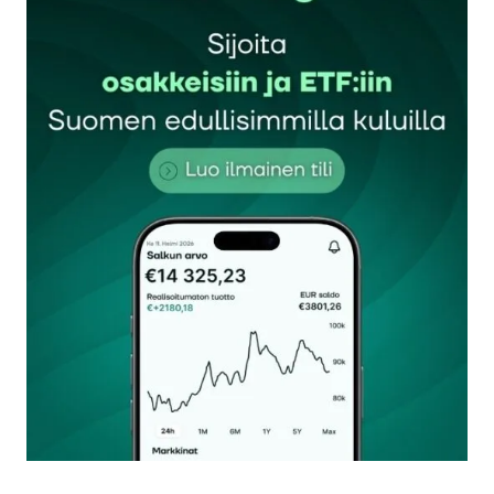
Sähköpostiosoitettasi ei julkaista.
Pakolliset
kentät on merkitty
*
Kommentti
*
Nimesi tai nimimerkkisi
*
Sähköpostiosoitteesi
*