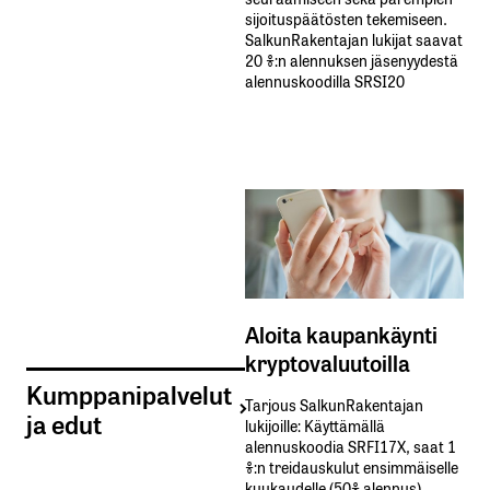
sijoituspäätösten tekemiseen.
SalkunRakentajan lukijat saavat
20 %:n alennuksen jäsenyydestä
alennuskoodilla SRSI20
Aloita kaupankäynti
kryptovaluutoilla
Kumppanipalvelut
Tarjous SalkunRakentajan
ja edut
lukijoille: Käyttämällä​ ​
alennuskoodia​ ​SRFI17X,​ ​saat​ ​1
%:n treidauskulut​ ​ensimmäiselle​ ​
kuukaudelle​ ​(50%​ ​alennus).