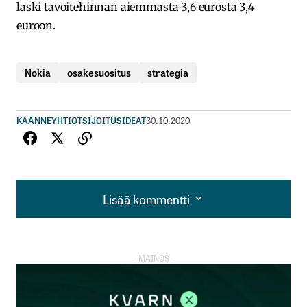
laski tavoitehinnan aiemmasta 3,6 eurosta 3,4
euroon.
Nokia
osakesuositus
strategia
KÄÄNNEYHTIÖT
SIJOITUSIDEAT
30.10.2020
Lisää kommentti
Lisää kommentti
kirjautua
sisään
rekisteröityä