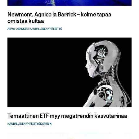
Newmont, Agnico ja Barrick – kolme tapaa
omistaa kultaa
ARVO-OSAKKEET
KAUPALLINEN YHTEISTYÖ
Temaattinen ETF myy megatrendin kasvutarinaa
KAUPALLINEN YHTEISTYÖ
KVARN X