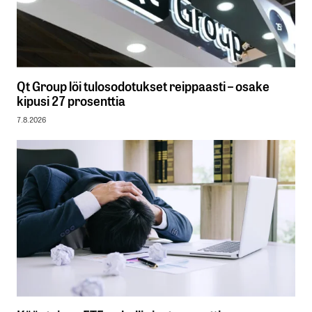
Qt Group löi tulosodotukset reippaasti – osake
kipusi 27 prosenttia
7.8.2026