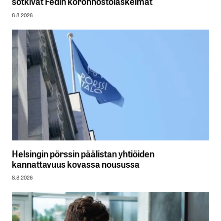
sotkivat Fedin koronnostolaskelmat
8.8.2026
Helsingin pörssin päälistan yhtiöiden
kannattavuus kovassa nousussa
8.8.2026