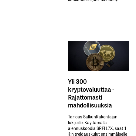
Yli 300
kryptovaluuttaa -
Rajattomasti
mahdollisuuksia
Tarjous SalkunRakentajan
lukijoille: Käyttämällä​ ​
alennuskoodia​ ​SRFI17X,​ ​saat​ ​1
%:n treidauskulut​ ​ensimmäiselle​ ​