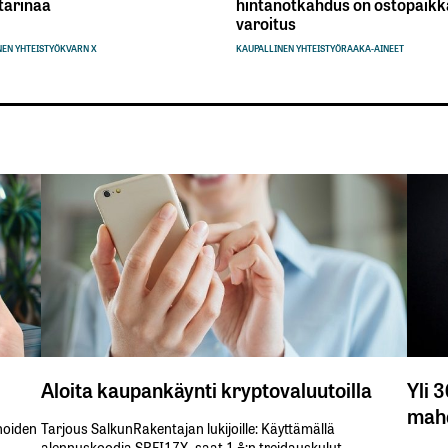
tarinaa
hintanotkahdus on ostopaikka
varoitus
EN YHTEISTYÖ
KVARN X
KAUPALLINEN YHTEISTYÖ
RAAKA-AINEET
Aloita kaupankäynti kryptovaluutoilla
Yli 
mahd
inoiden
Tarjous SalkunRakentajan lukijoille: Käyttämällä​ ​
alennuskoodia​ ​SRFI17X,​ ​saat​ ​1 %:n treidauskulut​ ​