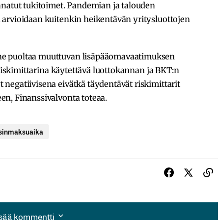
nnatut tukitoimet. Pandemian ja talouden
arvioidaan kuitenkin heikentävän yritysluottojen
ne puoltaa muuttuvan lisäpääomavaatimuksen
 riskimittarina käytettävä luottokannan ja BKT:n
negatiivisena eivätkä täydentävät riskimittarit
n, Finanssivalvonta toteaa.
isinmaksuaika
isää kommentti