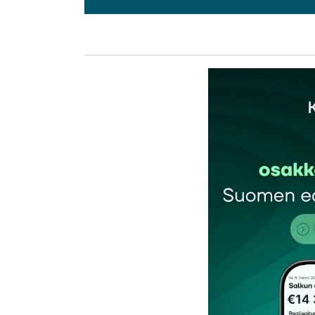
L
kirj
Sähköpostiosoitettasi ei julkaista.
Pakollis
Kommentti
*
Nimesi tai nimimerkkisi
*