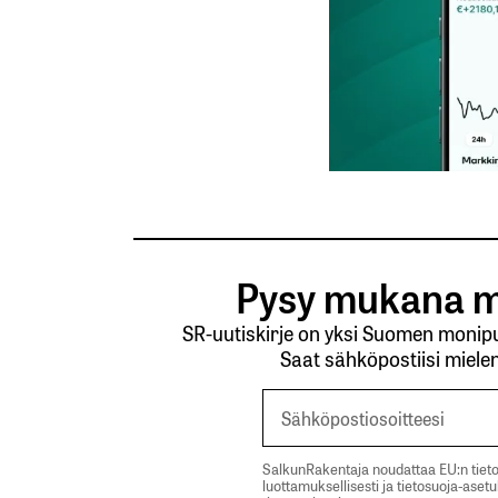
Tilaa SalkunRakentajan uutiskirje
Lähetä kommentti
Pysy mukana m
SR-uutiskirje on yksi Suomen monipuo
Saat sähköpostiisi mielen
SalkunRakentaja noudattaa EU:n tieto
luottamuksellisesti ja tietosuoja-aset