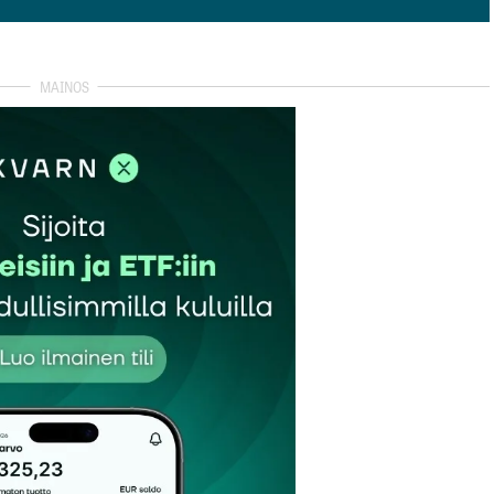
isää kommentti
autua sisään
rekisteröityä
et kentät on merkitty
*
Sähköpostiosoitteesi
*