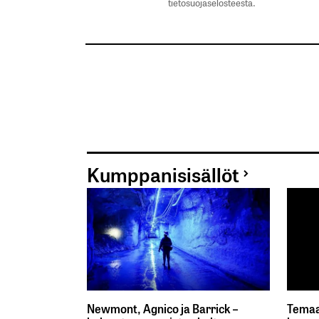
tietosuojaselosteesta.
Kumppanisisällöt
Newmont, Agnico ja Barrick –
Temaa