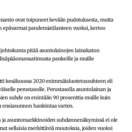
nanto ovat toipuneet kevään pudotuksesta, mutta
n epävarmat pandemiatilanteen vuoksi, kertoo
 johtokunta pitää asuntolainojen lainakaton
 lisäpääomavaatimusta pankeille ja muille
tti kesäkuussa 2020 enimmäisluototussuhteen eli
iselle perustasolle. Perustasolla asuntolainan ja
en suhde on enintään 90 prosenttia muille kuin
ia ensiasunnon hankintaa varten.
 ja asuntomarkkinoiden suhdannenäkymissä ei ole
ut sellaisia merkittäviä muutoksia, joiden vuoksi