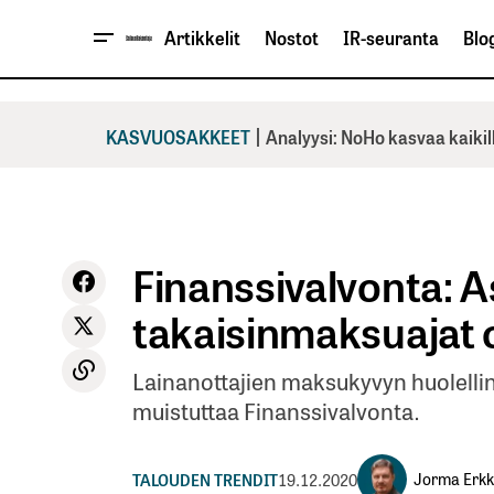
Artikkelit
Nostot
IR-seuranta
Blog
|
KASVUOSAKKEET
Analyysi: NoHo kasvaa kaikil
Finanssivalvonta: A
takaisinmaksuajat o
Lainanottajien maksukyvyn huolellin
muistuttaa Finanssivalvonta.
Jorma Erkk
TALOUDEN TRENDIT
19.12.2020