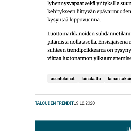
lyhennysvapaat sekä yrityksille suu
kehitykseen liittyvän epävarmuuden 
kysyntää loppuvuonna.
Luottomarkkinoiden suhdannetilan
pitämistä nollatasolla. Ensisijaisena
suhteen trendipoikkeama on pysynyt 
viittaa luotonannon ylikuumenemisee
asuntolainat
lainakatto
lainan taka
TALOUDEN TRENDIT
19.12.2020
L