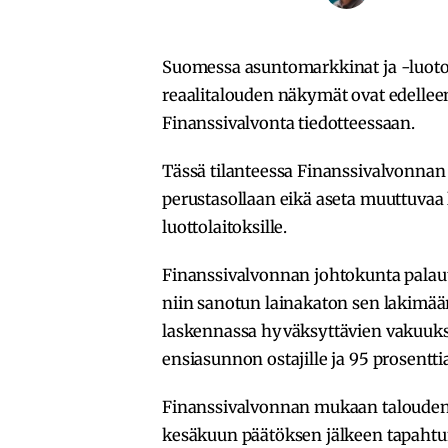
Suomessa asuntomarkkinat ja -luoto
reaalitalouden näkymät ovat edellee
Finanssivalvonta tiedotteessaan.
Tässä tilanteessa Finanssivalvonnan
perustasollaan eikä aseta muuttuvaa
luottolaitoksille.
Finanssivalvonnan johtokunta palau
niin sanotun lainakaton sen lakimäärä
laskennassa hyväksyttävien vakuuksi
ensiasunnon ostajille ja 95 prosentt
Finanssivalvonnan mukaan talouden
kesäkuun päätöksen jälkeen tapahtun