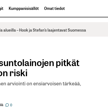
it
Kumppanisisällöt
Omat tiedot
la alueilla – Hook ja Stefan’s laajentavat Suomessa
suntolainojen pitkät
n riski
en arviointi on ensiarvoisen tärkeää,
ilä
0