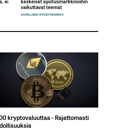
, ei
keskeiset sijoitusmarkkinoihin
vaikuttavat teemat
KAUPALLINEN YHTEISTYÖ
KVARN X
300 kryptovaluuttaa - Rajattomasti
ollisuuksia