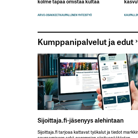
kolme tapaa omistaa kultaa
kasvu
ARVO-OSAKKEET
KAUPALLINEN YHTEISTYÖ
KAUPALLIN
Kumppanipalvelut ja edut
Sijoittaja.fi-jäsenyys alehintaan
Sijoittaja.fi tarjoaa kattavat työkalut ja tiedot markk
seuraamiseen sekä parempien sijoituspäätösten