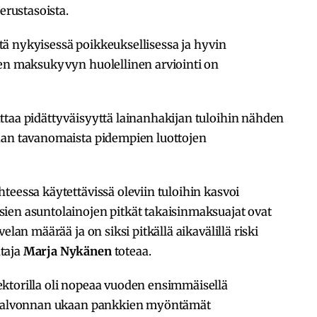
erustasoista.
ä nykyisessä poikkeuksellisessa ja hyvin
ien maksukyvyn huolellinen arviointi on
ttaa pidättyväisyyttä lainanhakijan tuloihin nähden
aan tavanomaista pidempien luottojen
teessa käytettävissä oleviin tuloihin kasvoi
ien asuntolainojen pitkät takaisinmaksuajat ovat
elan määrää ja on siksi pitkällä aikavälillä riski
taja
Marja Nykänen
toteaa.
ktorilla oli nopeaa vuoden ensimmäisellä
sivalvonnan ukaan pankkien myöntämät