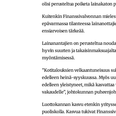
olisi perusteltua poiketa lainakaton p
Kuitenkin Finanssivalvonnan mielest
epävarmassa tilanteessa lainanottaj
ensiarvoisen tärkeää.
Lainanantajien on perusteltua nouda
hyvin suurten ja takaisinmaksuajalt
myöntämisessä.
”Kotitalouksien velkaantuneisuus suh
edelleen heinä-syyskuussa. Myös uus
edelleen yleistyneet, mikä kasvattaa v
vakaudelle”, johtokunnan puheenjoh
Luottokannan kasvu etenkin yritysse
puoliskolla. Kasvua tukivat Finans