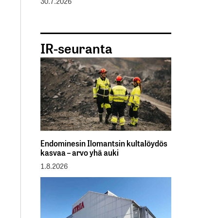
30.7.2026
IR-seuranta
Endominesin Ilomantsin kultalöydös
kasvaa – arvo yhä auki
1.8.2026