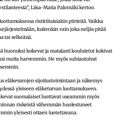
stilanteesta”, Liisa-Maria Palomäki kertoo.
ttamuksessa ristiriitaisiakin piirteitä. Vaikka
ejärjestelmään, kuitenkin vain joka neljäs pitää
 tai selkeänä.
 huonoksi kokevat ja matalasti koulutetut kokivat
ksi muita harvemmin. He myös suhtautuivat
tisemmin.
 eläkevarojen sijoitustoimintaan ja näkemys
eydessä yleiseen eläketurvan luottamukseen.
kokevat suomalaiset luottavat useammin myös
oiminnan riskeistä vähemmän huolestuneet
mmin yleisesti ottaen luotettavana.