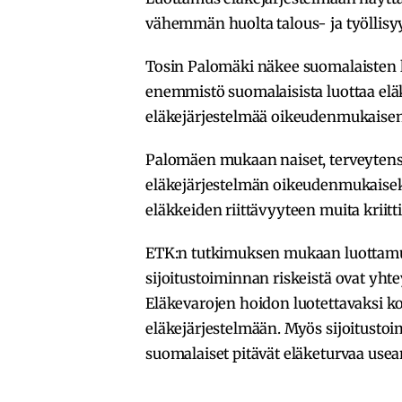
vähemmän huolta talous- ja työllisyy
Tosin Palomäki näkee suomalaisten luo
enemmistö suomalaisista luottaa eläk
eläkejärjestelmää oikeudenmukaisena
Palomäen mukaan naiset, terveytensä
eläkejärjestelmän oikeudenmukaise
eläkkeiden riittävyyteen muita kriit
ETK:n tutkimuksen mukaan luottamus
sijoitustoiminnan riskeistä ovat yht
Eläkevarojen hoidon luotettavaksi 
eläkejärjestelmään. Myös sijoitust
suomalaiset pitävät eläketurvaa usea