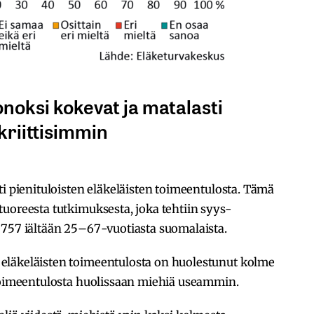
noksi kokevat ja matalasti
kriittisimmin
ti pienituloisten eläkeläisten toimeentulosta. Tämä
uoreesta tutkimuksesta, joka tehtiin syys-
1757 iältään 25–67-vuotiasta suomalaista.
eläkeläisten toimeentulosta on huolestunut kolme
 toimeentulosta huolissaan miehiä useammin.