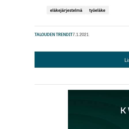
eläkejärjestelmä
työeläke
TALOUDEN TRENDIT
7.1.2021
L
L
kirj
Sähköpostiosoitettasi ei julkaista.
Pakollis