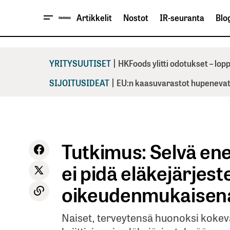
Artikkelit
Nostot
IR-seuranta
Blog
|
YRITYSUUTISET
HKFoods ylitti odotukset – lo
|
SIJOITUSIDEAT
EU:n kaasuvarastot hupenevat 
Tutkimus: Selvä en
ei pidä eläkejärjes
oikeudenmukaisen
Naiset, terveytensä huonoksi kokeva