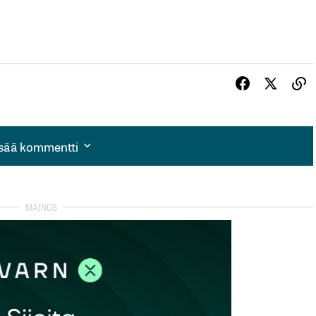
isää kommentti
isää kommentti
autua sisään
rekisteröityä
et kentät on merkitty
*