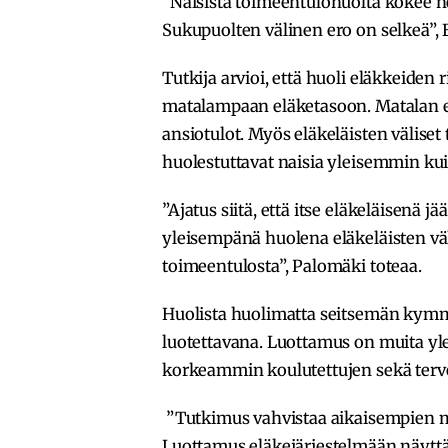
”Naisista toimeentulohuolta kokee ne
Sukupuolten välinen ero on selkeä”, 
Tutkija arvioi, että huoli eläkkeiden 
matalampaan eläketasoon. Matalan e
ansiotulot. Myös eläkeläisten väliset 
huolestuttavat naisia yleisemmin ku
”Ajatus siitä, että itse eläkeläisenä
yleisempänä huolena eläkeläisten väli
toimeentulosta”, Palomäki toteaa.
Huolista huolimatta seitsemän kymm
luotettavana. Luottamus on muita yl
korkeammin koulutettujen sekä terv
”Tutkimus vahvistaa aikaisempien mi
Luottamus eläkejärjestelmään näyttää