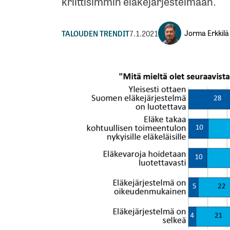
kriittisimmin eläkejärjestelmään.
Jorma Erkkilä
TALOUDEN TRENDIT
7.1.2021