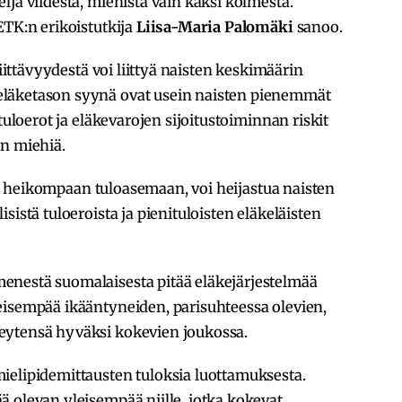
ljä viidestä, miehistä vain kaksi kolmesta.
ETK:n erikoistutkija
Liisa-Maria Palomäki
sanoo.
riittävyydestä voi liittyä naisten keskimäärin
läketason syynä ovat usein naisten pienemmät
tuloerot ja eläkevarojen sijoitustoiminnan riskit
in miehiä.
 jää heikompaan tuloasemaan, voi heijastua naisten
sistä tuloeroista ja pienituloisten eläkeläisten
enestä suomalaisesta pitää eläkejärjestelmää
eisempää ikääntyneiden, parisuhteessa olevien,
eytensä hyväksi kokevien joukossa.
elipidemittausten tuloksia luottamuksesta.
 olevan yleisempää niille, jotka kokevat