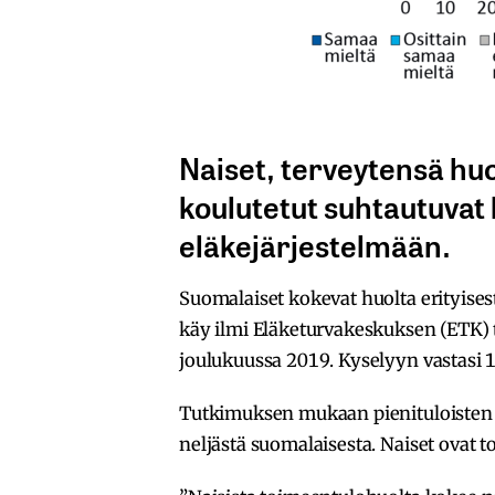
Naiset, terveytensä huo
koulutetut suhtautuvat 
eläkejärjestelmään.
Suomalaiset kokevat huolta erityises
käy ilmi Eläketurvakeskuksen (ETK) t
joulukuussa 2019. Kyselyyn vastasi 
Tutkimuksen mukaan pienituloisten 
neljästä suomalaisesta. Naiset ovat