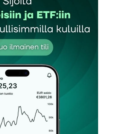
Sähköpostiosoitteesi
*