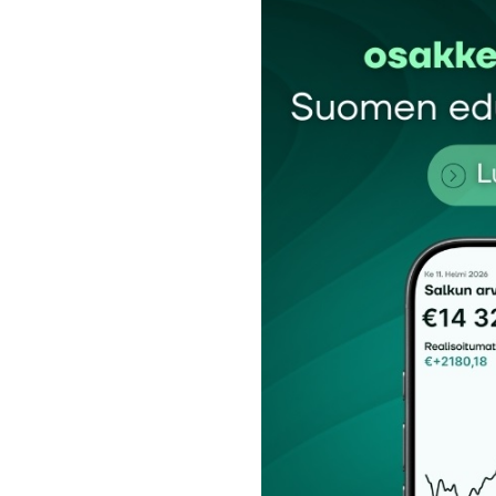
Kommentti
*
Nimesi tai nimimerkkisi
*
Tilaa SalkunRakentajan uutiskirje
Lähetä kommentti