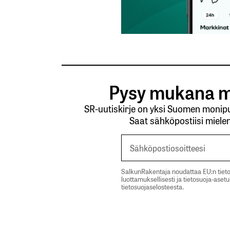
Pysy mukana m
SR-uutiskirje on yksi Suomen monipuo
Saat sähköpostiisi mielen
SalkunRakentaja noudattaa EU:n tieto
luottamuksellisesti ja tietosuoja-aset
tietosuojaselosteesta.