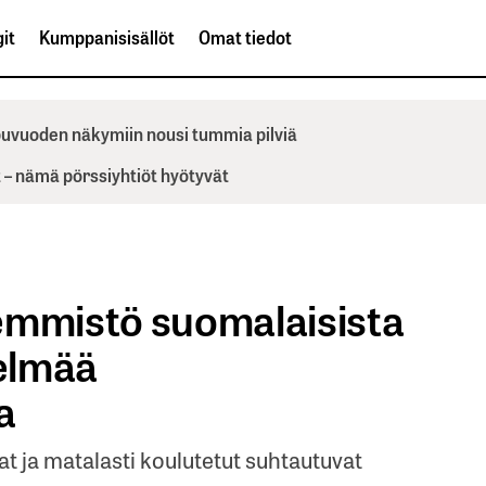
it
Kumppanisisällöt
Omat tiedot
ppuvuoden näkymiin nousi tummia pilviä
– nämä pörssiyhtiöt hyötyvät
emmistö suomalaisista
telmää
a
t ja matalasti koulutetut suhtautuvat