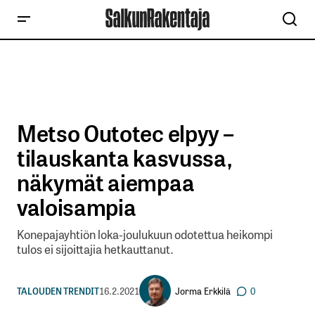
Metso Outotec elpyy –
tilauskanta kasvussa,
näkymät aiempaa
valoisampia
Konepajayhtiön loka-joulukuun odotettua heikompi
tulos ei sijoittajia hetkauttanut.
Jorma Erkkilä
TALOUDEN TRENDIT
16.2.2021
0