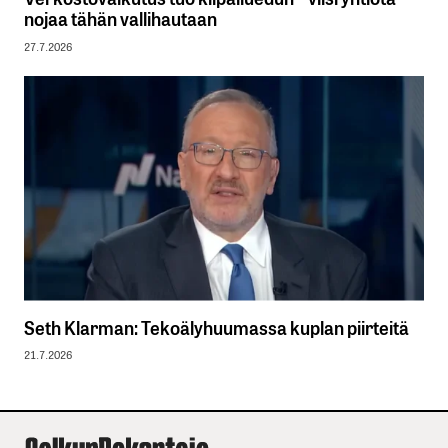
nojaa tähän vallihautaan
27.7.2026
Seth Klarman: Tekoälyhuumassa kuplan piirteitä
21.7.2026