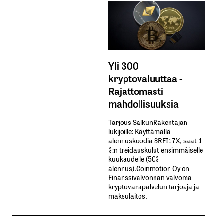
Yli 300
kryptovaluuttaa -
Rajattomasti
mahdollisuuksia
Tarjous SalkunRakentajan
lukijoille: Käyttämällä​ ​
alennuskoodia​ ​SRFI17X,​ ​saat​ ​1
%:n treidauskulut​ ​ensimmäiselle​ ​
kuukaudelle​ ​(50%​ ​
alennus).Coinmotion Oy on
Finanssivalvonnan valvoma
kryptovarapalvelun tarjoaja ja
maksulaitos.