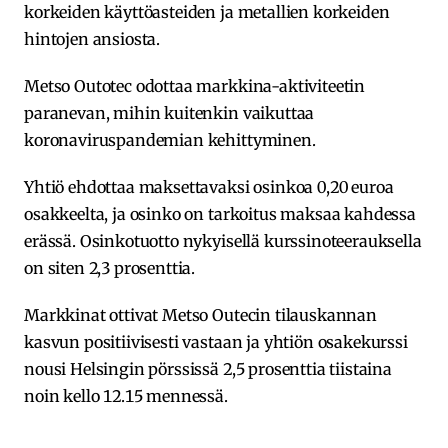
korkeiden käyttöasteiden ja metallien korkeiden
hintojen ansiosta.
Metso Outotec odottaa markkina-aktiviteetin
paranevan, mihin kuitenkin vaikuttaa
koronaviruspandemian kehittyminen.
Yhtiö ehdottaa maksettavaksi osinkoa 0,20 euroa
osakkeelta, ja osinko on tarkoitus maksaa kahdessa
erässä. Osinkotuotto nykyisellä kurssinoteerauksella
on siten 2,3 prosenttia.
Markkinat ottivat Metso Outecin tilauskannan
kasvun positiivisesti vastaan ja yhtiön osakekurssi
nousi Helsingin pörssissä 2,5 prosenttia tiistaina
noin kello 12.15 mennessä.