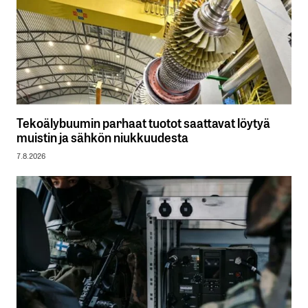
Tekoälybuumin parhaat tuotot saattavat löytyä
muistin ja sähkön niukkuudesta
7.8.2026