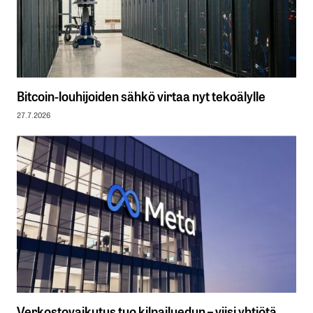
Bitcoin-louhijoiden sähkö virtaa nyt tekoälylle
27.7.2026
Verkostovaikutus tuo kilpailuedun – viisi yhtiötä