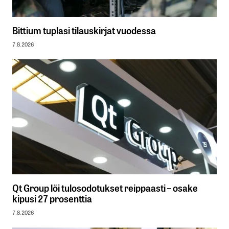
Bittium tuplasi tilauskirjat vuodessa
7.8.2026
Qt Group löi tulosodotukset reippaasti – osake
kipusi 27 prosenttia
7.8.2026