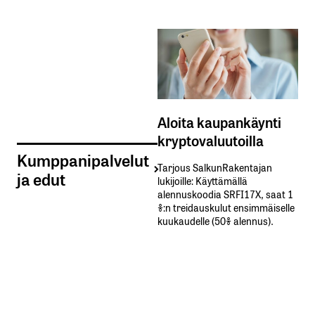
Aloita kaupankäynti
kryptovaluutoilla
Kumppanipalvelut
Tarjous SalkunRakentajan
ja edut
lukijoille: Käyttämällä​ ​
alennuskoodia​ ​SRFI17X,​ ​saat​ ​1
%:n treidauskulut​ ​ensimmäiselle​ ​
kuukaudelle​ ​(50%​ ​alennus).