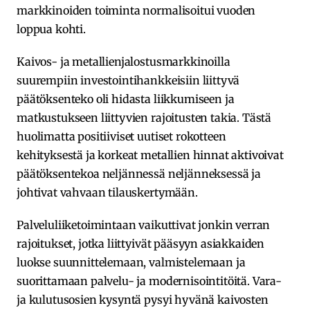
markkinoiden toiminta normalisoitui vuoden
loppua kohti.
Kaivos- ja metallienjalostusmarkkinoilla
suurempiin investointihankkeisiin liittyvä
päätöksenteko oli hidasta liikkumiseen ja
matkustukseen liittyvien rajoitusten takia. Tästä
huolimatta positiiviset uutiset rokotteen
kehityksestä ja korkeat metallien hinnat aktivoivat
päätöksentekoa neljännessä neljänneksessä ja
johtivat vahvaan tilauskertymään.
Palveluliiketoimintaan vaikuttivat jonkin verran
rajoitukset, jotka liittyivät pääsyyn asiakkaiden
luokse suunnittelemaan, valmistelemaan ja
suorittamaan palvelu- ja modernisointitöitä. Vara-
ja kulutusosien kysyntä pysyi hyvänä kaivosten