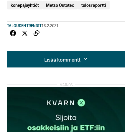
konepajayhtiöt
Metso Outotec
tulosraportti
TALOUDEN TRENDIT
16.2.2021
Lisää kommentti
Lisää kommentti
kirjautua
sisään
rekisteröityä