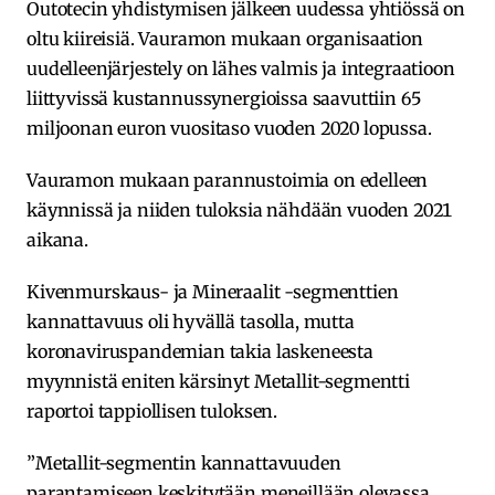
Outotecin yhdistymisen jälkeen uudessa yhtiössä on
oltu kiireisiä. Vauramon mukaan organisaation
uudelleenjärjestely on lähes valmis ja integraatioon
liittyvissä kustannussynergioissa saavuttiin 65
miljoonan euron vuositaso vuoden 2020 lopussa.
Vauramon mukaan parannustoimia on edelleen
käynnissä ja niiden tuloksia nähdään vuoden 2021
aikana.
Kivenmurskaus- ja Mineraalit -segmenttien
kannattavuus oli hyvällä tasolla, mutta
koronaviruspandemian takia laskeneesta
myynnistä eniten kärsinyt Metallit-segmentti
raportoi tappiollisen tuloksen.
”Metallit-segmentin kannattavuuden
parantamiseen keskitytään meneillään olevassa