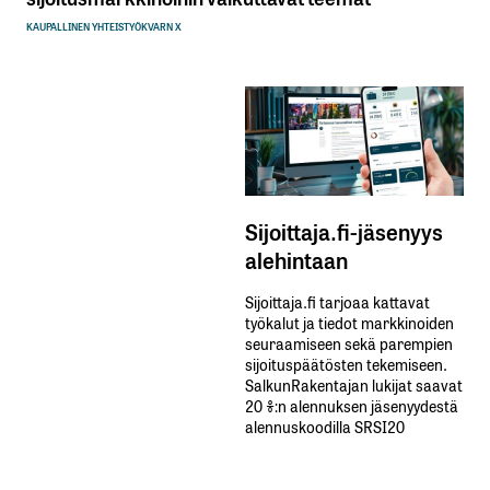
KAUPALLINEN YHTEISTYÖ
KVARN X
Sijoittaja.fi-jäsenyys
alehintaan
Sijoittaja.fi tarjoaa kattavat
työkalut ja tiedot markkinoiden
seuraamiseen sekä parempien
sijoituspäätösten tekemiseen.
SalkunRakentajan lukijat saavat
20 %:n alennuksen jäsenyydestä
alennuskoodilla SRSI20