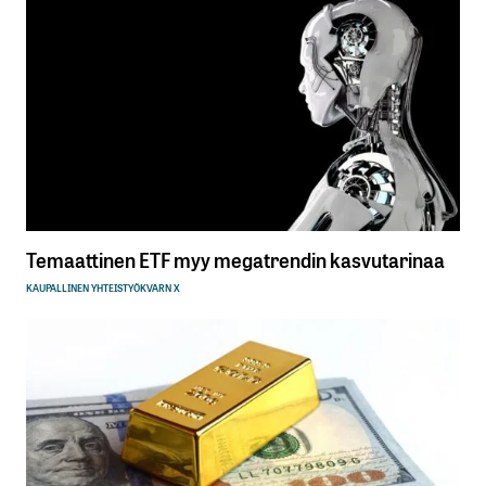
Temaattinen ETF myy megatrendin kasvutarinaa
KAUPALLINEN YHTEISTYÖ
KVARN X