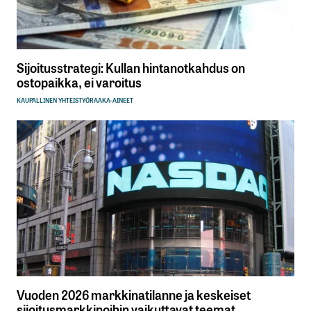
Sijoitusstrategi: Kullan hintanotkahdus on
ostopaikka, ei varoitus
KAUPALLINEN YHTEISTYÖ
RAAKA-AINEET
Vuoden 2026 markkinatilanne ja keskeiset
sijoitusmarkkinoihin vaikuttavat teemat