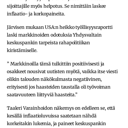
sijoittajille myös helpotus. Se nimittäin laskee
inflaatio- ja korkopaineita.
Järvisen mukaan USA:n heikko työllisyysraportti
laski markkinoiden odotuksia Yhdysvaltain
keskuspankin tarpeista rahapolitiikan
kiristämiselle.
” Markkinoilla tämä tulkittiin positiivisesti ja
osakkeet nousivat uutisten myötä, vaikka itse viesti
olikin talouden näkökulmasta negatiivinen,
erityisesti jos haasteiden taustalla oli työvoiman
saatavuuteen liittyviä haasteita.”
Taaleri Varainhoidon näkemys on edelleen se, että
kesällä inflaatioluvuissa saatetaan nähdä
korkeitakin lukemia, ja paineet keskuspankin