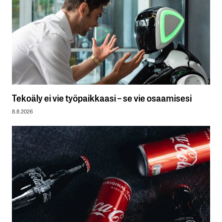
Tekoäly ei vie työpaikkaasi – se vie osaamisesi
8.8.2026