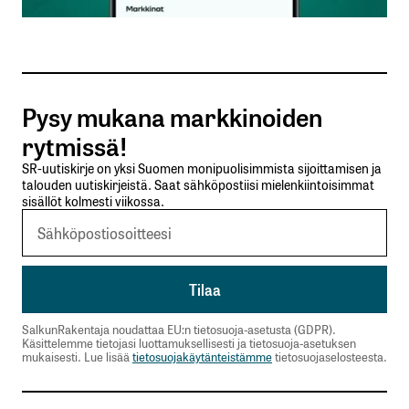
Sähköpostiosoitteesi
*
Tilaa SalkunRakentajan uutiskirje
Pysy mukana markkinoiden
Lähetä kommentti
rytmissä!
SR-uutiskirje on yksi Suomen monipuolisimmista sijoittamisen ja
talouden uutiskirjeistä. Saat sähköpostiisi mielenkiintoisimmat
sisällöt kolmesti viikossa.
SalkunRakentaja noudattaa EU:n tietosuoja-asetusta (GDPR).
Käsittelemme tietojasi luottamuksellisesti ja tietosuoja-asetuksen
mukaisesti. Lue lisää
tietosuojakäytänteistämme
tietosuojaselosteesta.