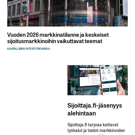
Vuoden 2026 markkinatilanne ja keskeiset
sijoitusmarkkinoihin vaikuttavat teemat
KAUPALLINEN YHTEISTYÖ
KVARN X
Sijoittaja.fi-jäsenyys
alehintaan
Sijoittaja.fi tarjoaa kattavat
työkalut ja tiedot markkinoiden