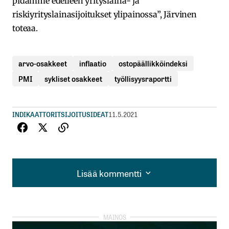
pidämme edelleen yrityslaina- ja
riskiyrityslainasijoitukset ylipainossa”, Järvinen
toteaa.
arvo-osakkeet
inflaatio
ostopäällikköindeksi
PMI
sykliset osakkeet
työllisyysraportti
INDIKAATTORIT
SIJOITUSIDEAT
11.5.2021
Lisää kommentti
Lisää kommentti
kirjautua