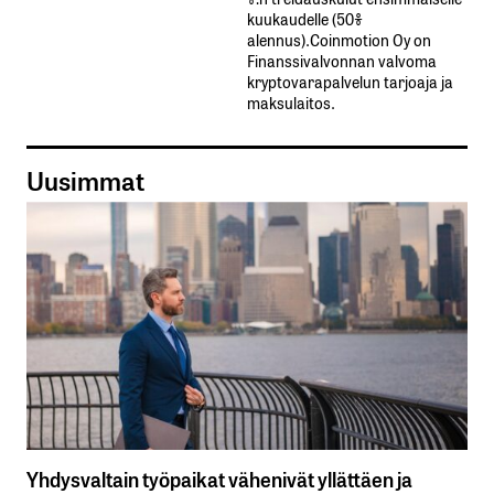
kuukaudelle​ ​(50%​ ​
alennus).Coinmotion Oy on
Finanssivalvonnan valvoma
kryptovarapalvelun tarjoaja ja
maksulaitos.
Uusimmat
Yhdysvaltain työpaikat vähenivät yllättäen ja