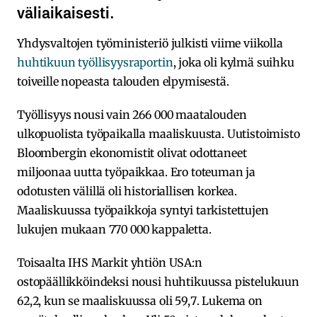
väliaikaisesti.
Yhdysvaltojen työministeriö julkisti viime viikolla
huhtikuun työllisyysraportin
, joka oli kylmä suihku
toiveille nopeasta talouden elpymisestä.
Työllisyys nousi vain 266 000 maatalouden
ulkopuolista työpaikalla maaliskuusta. Uutistoimisto
Bloombergin ekonomistit olivat odottaneet
miljoonaa uutta työpaikkaa. Ero toteuman ja
odotusten välillä oli historiallisen korkea.
Maaliskuussa työpaikkoja syntyi tarkistettujen
lukujen mukaan 770 000 kappaletta.
Toisaalta IHS Markit yhtiön USA:n
ostopäällikköindeksi nousi huhtikuussa pistelukuun
62,2, kun se maaliskuussa oli 59,7. Lukema on