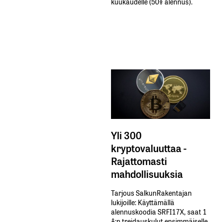
kuukaudelle​ ​(50%​ ​alennus).
Yli 300
kryptovaluuttaa -
Rajattomasti
mahdollisuuksia
Tarjous SalkunRakentajan
lukijoille: Käyttämällä​ ​
alennuskoodia​ ​SRFI17X,​ ​saat​ ​1
%:n treidauskulut​ ​ensimmäiselle​ ​