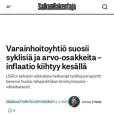
Varainhoitoyhtiö suosii
syklisiä ja arvo-osakkeita –
inflaatio kiihtyy kesällä
USA:n selvästi odotuksia heikompi työllisyysraportti
kevensi huolia rahapolitiikan kiristymisestä –
väliaikaisesti.
Jorma Erkkilä
INDIKAATTORIT
SIJOITUSIDEAT
11.5.2021
0