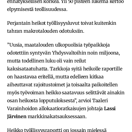
ennätyksellisen korkea. Yli 50 pisteen lukema kertoo
elpymisestä teollisuudessa.
Perjantain heikot työllisyysluvut toivat kuitenkin
tahran makrotalouden odotuksiin.
”Uusia, maatalouden ulkopuolisia työpaikkoja
odotettiin syntyvän Yhdysvaltoihin noin miljoona,
mutta todellinen luku oli vain reilut
kaksisataatuhatta. Tarkkoja syitä heikolle raportille
on haastavaa eritellä, mutta edelleen kitkaa
aiheuttavat rajoitustoimet ja toisaalta paikoitellen
myös työvoiman heikko saatavuus selittävät ainakin
osan heikosta lopputuloksesta”, arvioi Taaleri
Varainhoidon allokaatioratkaisujen johtaja
Lassi
Järvinen
markkinakatsauksessaan.
Heikko työllisyysraportti on jossain mielessä