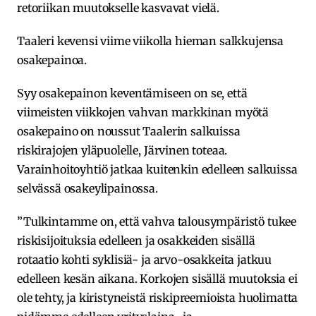
retoriikan muutokselle kasvavat vielä.
Taaleri kevensi viime viikolla hieman salkkujensa
osakepainoa.
Syy osakepainon keventämiseen on se, että
viimeisten viikkojen vahvan markkinan myötä
osakepaino on noussut Taalerin salkuissa
riskirajojen yläpuolelle, Järvinen toteaa.
Varainhoitoyhtiö jatkaa kuitenkin edelleen salkuissa
selvässä osakeylipainossa.
”Tulkintamme on, että vahva talousympäristö tukee
riskisijoituksia edelleen ja osakkeiden sisällä
rotaatio kohti syklisiä- ja arvo-osakkeita jatkuu
edelleen kesän aikana. Korkojen sisällä muutoksia ei
ole tehty, ja kiristyneistä riskipreemioista huolimatta