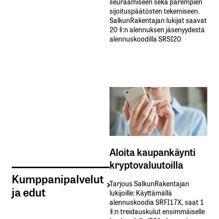
seuraamiseen sekä parempien
sijoituspäätösten tekemiseen.
SalkunRakentajan lukijat saavat
20 %:n alennuksen jäsenyydestä
alennuskoodilla SRSI20
Aloita kaupankäynti
kryptovaluutoilla
Kumppanipalvelut
Tarjous SalkunRakentajan
ja edut
lukijoille: Käyttämällä​ ​
alennuskoodia​ ​SRFI17X,​ ​saat​ ​1
%:n treidauskulut​ ​ensimmäiselle​ ​