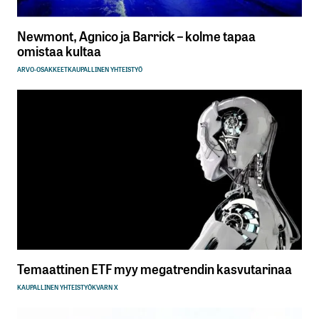
Newmont, Agnico ja Barrick – kolme tapaa
omistaa kultaa
ARVO-OSAKKEET
KAUPALLINEN YHTEISTYÖ
Temaattinen ETF myy megatrendin kasvutarinaa
KAUPALLINEN YHTEISTYÖ
KVARN X