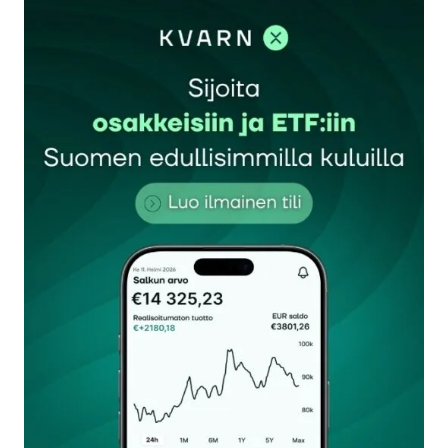
sisään
rekisteröityä
Sähköpostiosoitettasi ei julkaista.
Pakolliset
kentät on merkitty
*
Kommentti
*
Nimesi tai nimimerkkisi
*