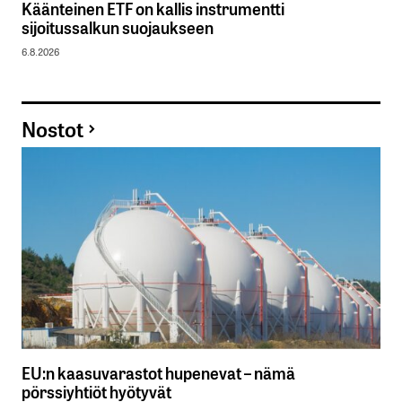
Käänteinen ETF on kallis instrumentti
sijoitussalkun suojaukseen
6.8.2026
Nostot
EU:n kaasuvarastot hupenevat – nämä
pörssiyhtiöt hyötyvät