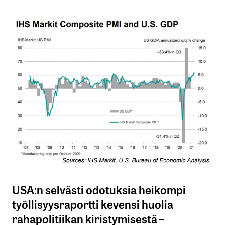
USA:n selvästi odotuksia heikompi
työllisyysraportti kevensi huolia
rahapolitiikan kiristymisestä –