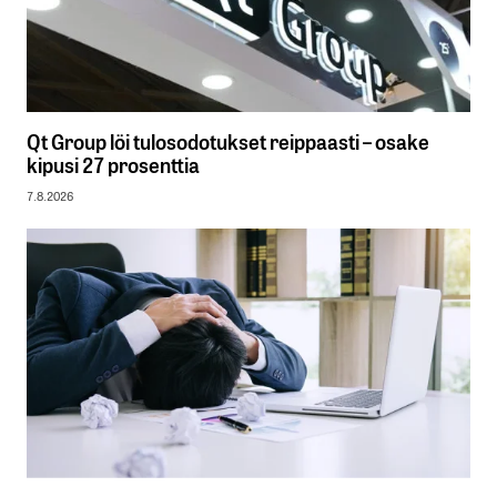
Qt Group löi tulosodotukset reippaasti – osake
kipusi 27 prosenttia
7.8.2026