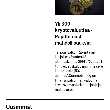
Yli 300
kryptovaluuttaa -
Rajattomasti
mahdollisuuksia
Tarjous SalkunRakentajan
lukijoille: Käyttämällä​ ​
alennuskoodia​ ​SRFI17X,​ ​saat​ ​1
%:n treidauskulut​ ​ensimmäiselle​ ​
kuukaudelle​ ​(50%​ ​
alennus).Coinmotion Oy on
Finanssivalvonnan valvoma
kryptovarapalvelun tarjoaja ja
maksulaitos.
Uusimmat