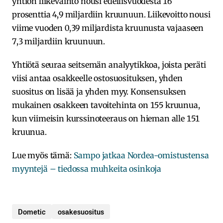
yhtiön liikevaihto nousi edellisvuodesta 16
prosenttia 4,9 miljardiin kruunuun. Liikevoitto nousi
viime vuoden 0,39 miljardista kruunusta vajaaseen
7,3 miljardiin kruunuun.
Yhtiötä seuraa seitsemän analyytikkoa, joista peräti
viisi antaa osakkeelle ostosuosituksen, yhden
suositus on lisää ja yhden myy. Konsensuksen
mukainen osakkeen tavoitehinta on 155 kruunua,
kun viimeisin kurssinoteeraus on hieman alle 151
kruunua.
Lue myös tämä:
Sampo jatkaa Nordea-omistustensa
myyntejä – tiedossa muhkeita osinkoja
Dometic
osakesuositus