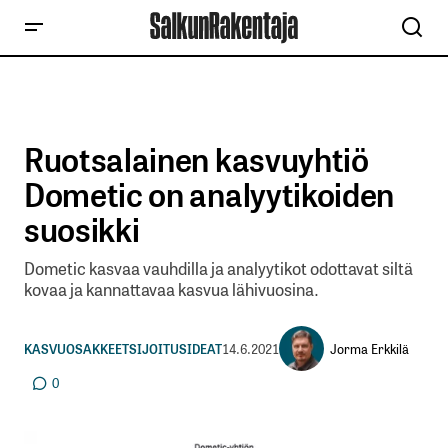
Ruotsalainen kasvuyhtiö
Dometic on analyytikoiden
suosikki
Dometic kasvaa vauhdilla ja analyytikot odottavat siltä
kovaa ja kannattavaa kasvua lähivuosina.
Jorma Erkkilä
KASVUOSAKKEET
SIJOITUSIDEAT
14.6.2021
0