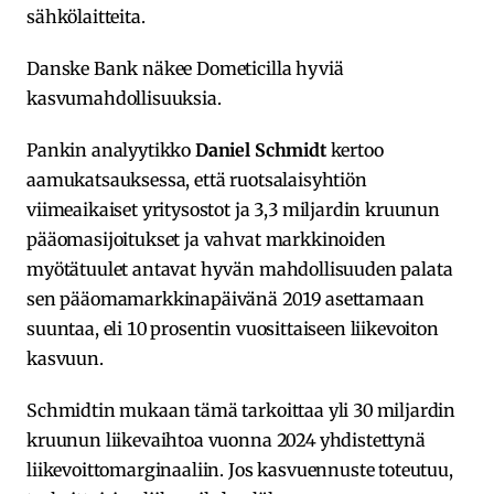
sähkölaitteita.
Danske Bank näkee Dometicilla hyviä
kasvumahdollisuuksia.
Pankin analyytikko
Daniel Schmidt
kertoo
aamukatsauksessa, että ruotsalaisyhtiön
viimeaikaiset yritysostot ja 3,3 miljardin kruunun
pääomasijoitukset ja vahvat markkinoiden
myötätuulet antavat hyvän mahdollisuuden palata
sen pääomamarkkinapäivänä 2019 asettamaan
suuntaa, eli 10 prosentin vuosittaiseen liikevoiton
kasvuun.
Schmidtin mukaan tämä tarkoittaa yli 30 miljardin
kruunun liikevaihtoa vuonna 2024 yhdistettynä
liikevoittomarginaaliin. Jos kasvuennuste toteutuu,