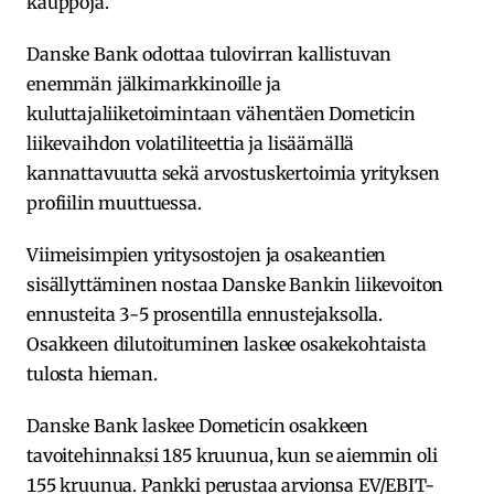
kauppoja.”
Danske Bank odottaa tulovirran kallistuvan
enemmän jälkimarkkinoille ja
kuluttajaliiketoimintaan vähentäen Dometicin
liikevaihdon volatiliteettia ja lisäämällä
kannattavuutta sekä arvostuskertoimia yrityksen
profiilin muuttuessa.
Viimeisimpien yritysostojen ja osakeantien
sisällyttäminen nostaa Danske Bankin liikevoiton
ennusteita 3-5 prosentilla ennustejaksolla.
Osakkeen dilutoituminen laskee osakekohtaista
tulosta hieman.
Danske Bank laskee Dometicin osakkeen
tavoitehinnaksi 185 kruunua, kun se aiemmin oli
155 kruunua. Pankki perustaa arvionsa EV/EBIT-