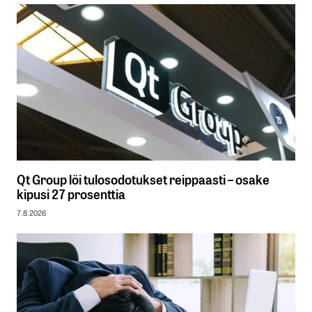
Qt Group löi tulosodotukset reippaasti – osake
kipusi 27 prosenttia
7.8.2026