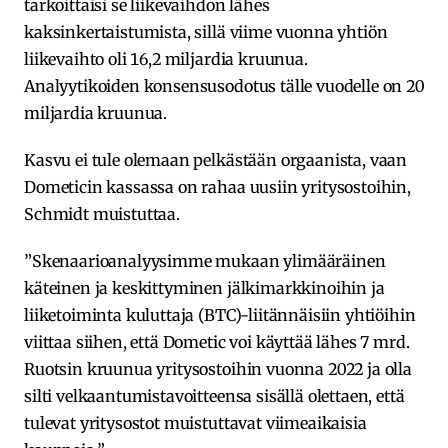
tarkoittaisi se liikevaihdon lähes
kaksinkertaistumista, sillä viime vuonna yhtiön
liikevaihto oli 16,2 miljardia kruunua.
Analyytikoiden konsensusodotus tälle vuodelle on 20
miljardia kruunua.
Kasvu ei tule olemaan pelkästään orgaanista, vaan
Dometicin kassassa on rahaa uusiin yritysostoihin,
Schmidt muistuttaa.
”Skenaarioanalyysimme mukaan ylimääräinen
käteinen ja keskittyminen jälkimarkkinoihin ja
liiketoiminta kuluttaja (BTC)-liitännäisiin yhtiöihin
viittaa siihen, että Dometic voi käyttää lähes 7 mrd.
Ruotsin kruunua yritysostoihin vuonna 2022 ja olla
silti velkaantumistavoitteensa sisällä olettaen, että
tulevat yritysostot muistuttavat viimeaikaisia