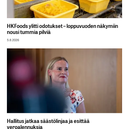
HKFoods ylitti odotukset – loppuvuoden näkymiin
nousi tummia pilviä
5.8.2026
Hallitus jatkaa säästölinjaa ja esittää
veroalennuksia