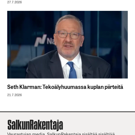
27.7.2026
Seth Klarman: Tekoälyhuumassa kuplan piirteitä
21.7.2026
Vaurastujan media. SalkunRakentaja sisältää sisältöjä