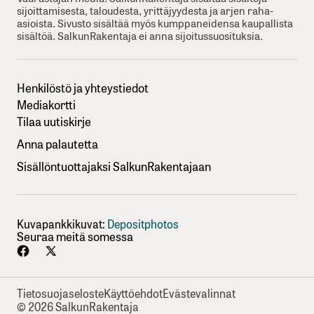
sijoittamisesta, taloudesta, yrittäjyydesta ja arjen raha-
asioista. Sivusto sisältää myös kumppaneidensa kaupallista
sisältöä. SalkunRakentaja ei anna sijoitussuosituksia.
Henkilöstö ja yhteystiedot
Mediakortti
Tilaa uutiskirje
Anna palautetta
Sisällöntuottajaksi SalkunRakentajaan
Kuvapankkikuvat:
Depositphotos
Seuraa meitä somessa
Tietosuojaseloste
Käyttöehdot
Evästevalinnat
© 2026 SalkunRakentaja