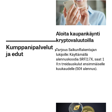
Aloita kaupankäynti
kryptovaluutoilla
Kumppanipalvelut
Tarjous SalkunRakentajan
ja edut
lukijoille: Käyttämällä​ ​
alennuskoodia​ ​SRFI17X,​ ​saat​ ​1
%:n treidauskulut​ ​ensimmäiselle​ ​
kuukaudelle​ ​(50%​ ​alennus).