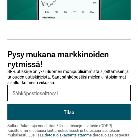
Sähköpostiosoitteesi
*
Tilaa SalkunRakentajan uutiskirje
Pysy mukana markkinoiden
Lähetä kommentti
rytmissä!
SR-uutiskirje on yksi Suomen monipuolisimmista sijoittamisen ja
talouden uutiskirjeistä. Saat sähköpostiisi mielenkiintoisimmat
sisällöt kolmesti viikossa.
SalkunRakentaja noudattaa EU:n tietosuoja-asetusta (GDPR).
Käsittelemme tietojasi luottamuksellisesti ja tietosuoja-asetuksen
mukaisesti. Lue lisää
tietosuojakäytänteistämme
tietosuojaselosteesta.