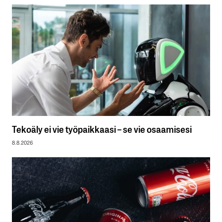
Tekoäly ei vie työpaikkaasi – se vie osaamisesi
8.8.2026