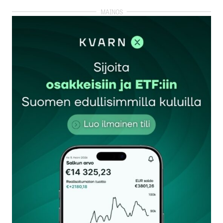
kirjautua
sisään
rekisteröityä
Sähköpostiosoitettasi ei julkaista.
Pakolliset
kentät on merkitty
*
Kommentti
*
Nimesi tai nimimerkkisi
*