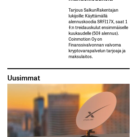
Tarjous SalkunRakentajan
lukijoille: Käyttämällä​ ​
alennuskoodia​ ​SRFI17X,​ ​saat​ ​1
%:n treidauskulut​ ​ensimmäiselle​ ​
kuukaudelle​ ​(50%​ ​alennus).
Coinmotion Oy on
Finanssivalvonnan valvoma
kryptovarapalvelun tarjoaja ja
maksulaitos.
Uusimmat