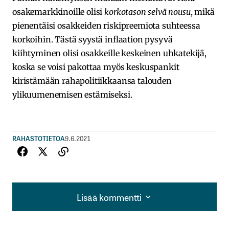
osakemarkkinoille olisi
korkotason selvä nousu
, mikä
pienentäisi osakkeiden riskipreemiota suhteessa
korkoihin. Tästä syystä inflaation pysyvä
kiihtyminen olisi osakkeille keskeinen uhkatekijä,
koska se voisi pakottaa myös keskuspankit
kiristämään rahapolitiikkaansa talouden
ylikuumenemisen estämiseksi.
RAHASTOTIETOA
9.6.2021
Lisää kommentti
Lisää kommentti