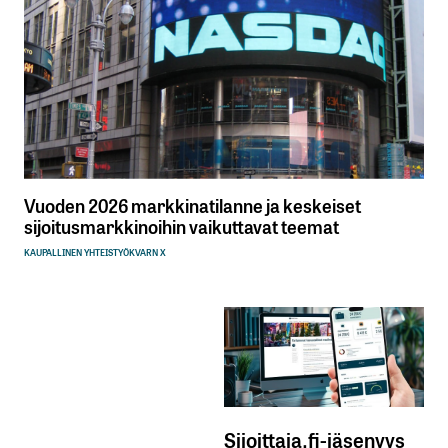
Vuoden 2026 markkinatilanne ja keskeiset
sijoitusmarkkinoihin vaikuttavat teemat
KAUPALLINEN YHTEISTYÖ
KVARN X
Sijoittaja.fi-jäsenyys