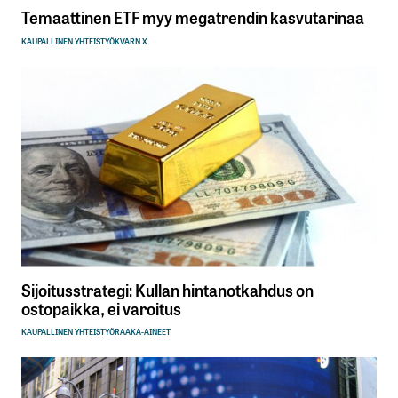
Temaattinen ETF myy megatrendin kasvutarinaa
KAUPALLINEN YHTEISTYÖ
KVARN X
Sijoitusstrategi: Kullan hintanotkahdus on
ostopaikka, ei varoitus
KAUPALLINEN YHTEISTYÖ
RAAKA-AINEET