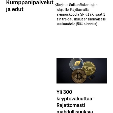
Kumppanipalvelut
Tarjous SalkunRakentajan
ja edut
lukijoille: Käyttämällä​ ​
alennuskoodia​ ​SRFI17X,​ ​saat​ ​1
%:n treidauskulut​ ​ensimmäiselle​ ​
kuukaudelle​ ​(50%​ ​alennus).
Yli 300
kryptovaluuttaa -
Rajattomasti
mahdollisuuksia