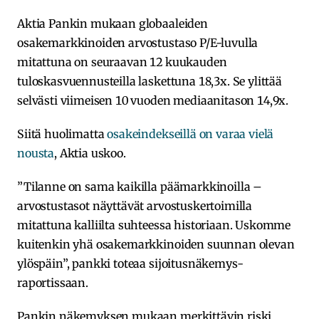
Aktia Pankin mukaan globaaleiden
osakemarkkinoiden arvostustaso P/E-luvulla
mitattuna on seuraavan 12 kuukauden
tuloskasvuennusteilla laskettuna 18,3x. Se ylittää
selvästi viimeisen 10 vuoden mediaanitason 14,9x.
Siitä huolimatta
osakeindekseillä on varaa vielä
nousta
, Aktia uskoo.
”Tilanne on sama kaikilla päämarkkinoilla –
arvostustasot näyttävät arvostuskertoimilla
mitattuna kalliilta suhteessa historiaan. Uskomme
kuitenkin yhä osakemarkkinoiden suunnan olevan
ylöspäin”, pankki toteaa sijoitusnäkemys-
raportissaan.
Pankin näkemyksen mukaan merkittävin riski