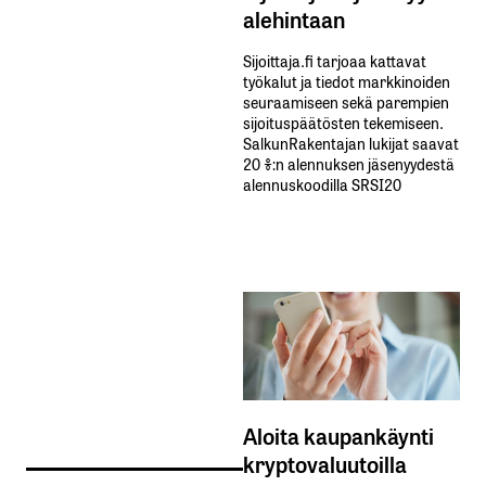
alehintaan
Sijoittaja.fi tarjoaa kattavat
työkalut ja tiedot markkinoiden
seuraamiseen sekä parempien
sijoituspäätösten tekemiseen.
SalkunRakentajan lukijat saavat
20 %:n alennuksen jäsenyydestä
alennuskoodilla SRSI20
Aloita kaupankäynti
kryptovaluutoilla