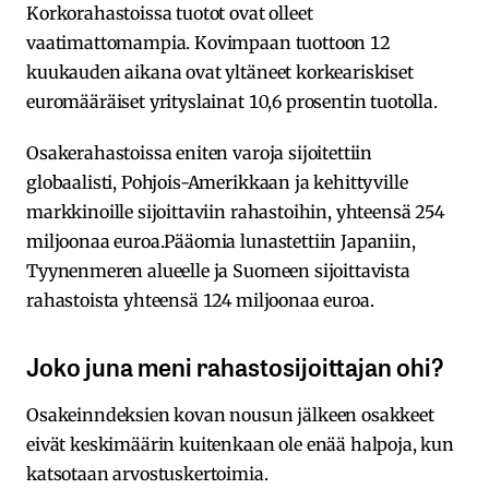
Korkorahastoissa tuotot ovat olleet
vaatimattomampia. Kovimpaan tuottoon 12
kuukauden aikana ovat yltäneet korkeariskiset
euromääräiset yrityslainat 10,6 prosentin tuotolla.
Osakerahastoissa eniten varoja sijoitettiin
globaalisti, Pohjois-Amerikkaan ja kehittyville
markkinoille sijoittaviin rahastoihin, yhteensä 254
miljoonaa euroa.Pääomia lunastettiin Japaniin,
Tyynenmeren alueelle ja Suomeen sijoittavista
rahastoista yhteensä 124 miljoonaa euroa.
Joko juna meni rahastosijoittajan ohi?
Osakeinndeksien kovan nousun jälkeen osakkeet
eivät keskimäärin kuitenkaan ole enää halpoja, kun
katsotaan arvostuskertoimia.